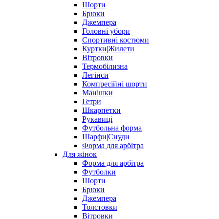
Шорти
Брюки
Джемпера
Головні убори
Спортивні костюми
Куртки|Жилети
Вітровки
Термобілизна
Легінси
Компресійні шорти
Манішки
Гетри
Шкарпетки
Рукавиці
Футбольна форма
Шарфи|Снуди
Форма для арбітра
Для жінок
Форма для арбітра
Футболки
Шорти
Брюки
Джемпера
Толстовки
Вітровки