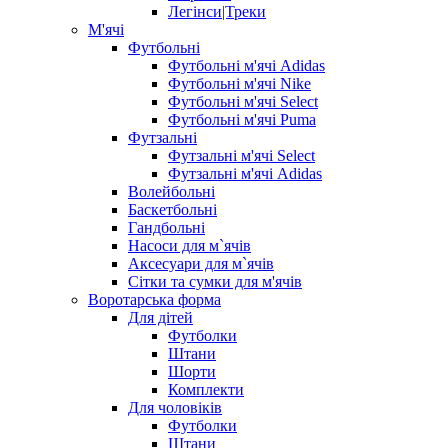
Легінси|Треки
М'ячі
Футбольні
Футбольні м'ячі Adidas
Футбольні м'ячі Nike
Футбольні м'ячі Select
Футбольні м'ячі Puma
Футзальні
Футзальні м'ячі Select
Футзальні м'ячі Adidas
Волейбольні
Баскетбольні
Гандбольні
Насоси для м`ячів
Аксесуари для м`ячів
Сітки та сумки для м'ячів
Воротарська форма
Для дітей
Футболки
Штани
Шорти
Комплекти
Для чоловіків
Футболки
Штани