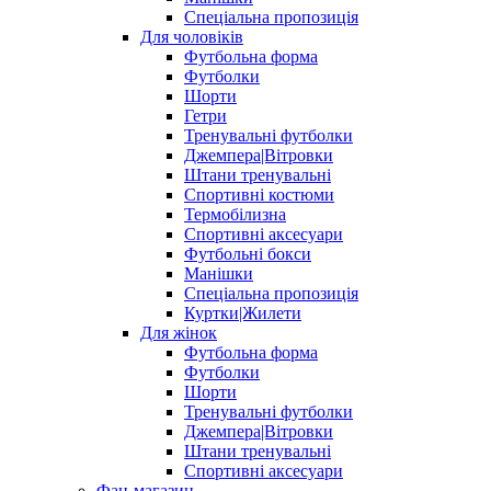
Спеціальна пропозиція
Для чоловіків
Футбольна форма
Футболки
Шорти
Гетри
Тренувальні футболки
Джемпера|Вітровки
Штани тренувальні
Спортивні костюми
Термобілизна
Спортивні аксесуари
Футбольні бокси
Манішки
Спеціальна пропозиція
Куртки|Жилети
Для жінок
Футбольна форма
Футболки
Шорти
Тренувальні футболки
Джемпера|Вітровки
Штани тренувальні
Спортивні аксесуари
Фан-магазин