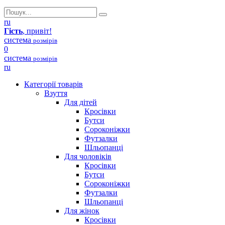
ru
Гість
, привіт!
система
розмірів
0
система
розмірів
ru
Категорії товарів
Взуття
Для дітей
Кросівки
Бутси
Сороконіжки
Футзалки
Шльопанці
Для чоловіків
Кросівки
Бутси
Сороконіжки
Футзалки
Шльопанці
Для жінок
Кросівки