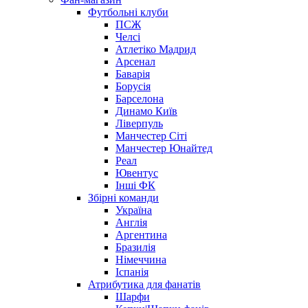
Футбольні клуби
ПСЖ
Челсі
Атлетіко Мадрид
Арсенал
Баварія
Борусія
Барселона
Динамо Київ
Ліверпуль
Манчестер Сіті
Манчестер Юнайтед
Реал
Ювентус
Інші ФК
Збірні команди
Україна
Англія
Аргентина
Бразилія
Німеччина
Іспанія
Атрибутика для фанатів
Шарфи