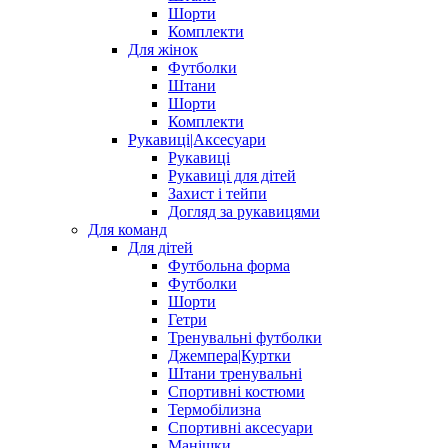
Шорти
Комплекти
Для жінок
Футболки
Штани
Шорти
Комплекти
Рукавиці|Аксесуари
Рукавиці
Рукавиці для дітей
Захист і тейпи
Догляд за рукавицями
Для команд
Для дітей
Футбольна форма
Футболки
Шорти
Гетри
Тренувальні футболки
Джемпера|Куртки
Штани тренувальні
Спортивні костюми
Термобілизна
Спортивні аксесуари
Манішки