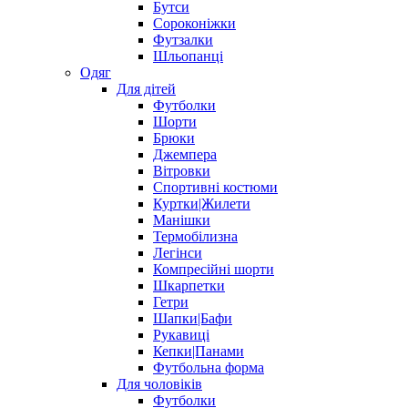
Бутси
Сороконіжки
Футзалки
Шльопанці
Одяг
Для дітей
Футболки
Шорти
Брюки
Джемпера
Вітровки
Спортивні костюми
Куртки|Жилети
Манішки
Термобілизна
Легінси
Компресійні шорти
Шкарпетки
Гетри
Шапки|Бафи
Рукавиці
Кепки|Панами
Футбольна форма
Для чоловіків
Футболки