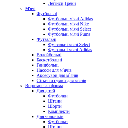
Легінси|Треки
М'ячі
Футбольні
Футбольні м'ячі Adidas
Футбольні м'ячі Nike
Футбольні м'ячі Select
Футбольні м'ячі Puma
Футзальні
Футзальні м'ячі Select
Футзальні м'ячі Adidas
Волейбольні
Баскетбольні
Гандбольні
Насоси для м`ячів
Аксесуари для м`ячів
Сітки та сумки для м'ячів
Воротарська форма
Для дітей
Футболки
Штани
Шорти
Комплекти
Для чоловіків
Футболки
Штани