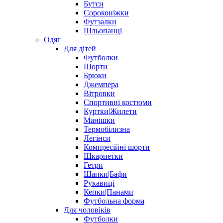
Бутси
Сороконіжки
Футзалки
Шльопанці
Одяг
Для дітей
Футболки
Шорти
Брюки
Джемпера
Вітровки
Спортивні костюми
Куртки|Жилети
Манішки
Термобілизна
Легінси
Компресійні шорти
Шкарпетки
Гетри
Шапки|Бафи
Рукавиці
Кепки|Панами
Футбольна форма
Для чоловіків
Футболки