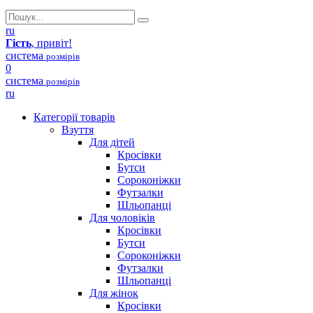
ru
Гість
, привіт!
система
розмірів
0
система
розмірів
ru
Категорії товарів
Взуття
Для дітей
Кросівки
Бутси
Сороконіжки
Футзалки
Шльопанці
Для чоловіків
Кросівки
Бутси
Сороконіжки
Футзалки
Шльопанці
Для жінок
Кросівки