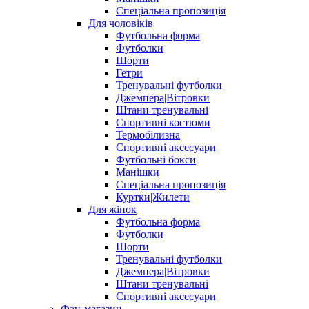
Спеціальна пропозиція
Для чоловіків
Футбольна форма
Футболки
Шорти
Гетри
Тренувальні футболки
Джемпера|Вітровки
Штани тренувальні
Спортивні костюми
Термобілизна
Спортивні аксесуари
Футбольні бокси
Манішки
Спеціальна пропозиція
Куртки|Жилети
Для жінок
Футбольна форма
Футболки
Шорти
Тренувальні футболки
Джемпера|Вітровки
Штани тренувальні
Спортивні аксесуари
Фан-магазин