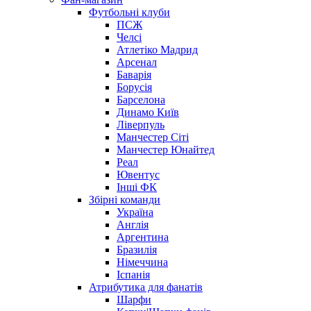
Футбольні клуби
ПСЖ
Челсі
Атлетіко Мадрид
Арсенал
Баварія
Борусія
Барселона
Динамо Київ
Ліверпуль
Манчестер Сіті
Манчестер Юнайтед
Реал
Ювентус
Інші ФК
Збірні команди
Україна
Англія
Аргентина
Бразилія
Німеччина
Іспанія
Атрибутика для фанатів
Шарфи