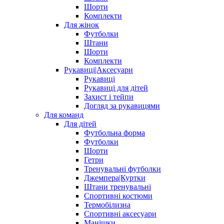
Шорти
Комплекти
Для жінок
Футболки
Штани
Шорти
Комплекти
Рукавиці|Аксесуари
Рукавиці
Рукавиці для дітей
Захист і тейпи
Догляд за рукавицями
Для команд
Для дітей
Футбольна форма
Футболки
Шорти
Гетри
Тренувальні футболки
Джемпера|Куртки
Штани тренувальні
Спортивні костюми
Термобілизна
Спортивні аксесуари
Манішки