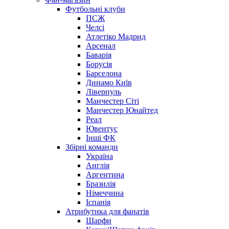
Футбольні клуби
ПСЖ
Челсі
Атлетіко Мадрид
Арсенал
Баварія
Борусія
Барселона
Динамо Київ
Ліверпуль
Манчестер Сіті
Манчестер Юнайтед
Реал
Ювентус
Інші ФК
Збірні команди
Україна
Англія
Аргентина
Бразилія
Німеччина
Іспанія
Атрибутика для фанатів
Шарфи