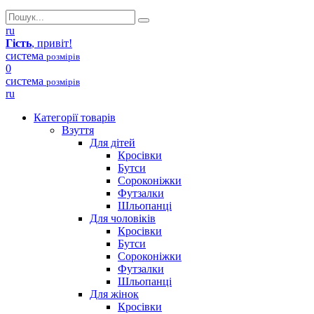
ru
Гість
, привіт!
система
розмірів
0
система
розмірів
ru
Категорії товарів
Взуття
Для дітей
Кросівки
Бутси
Сороконіжки
Футзалки
Шльопанці
Для чоловіків
Кросівки
Бутси
Сороконіжки
Футзалки
Шльопанці
Для жінок
Кросівки