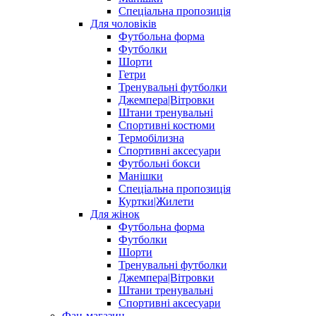
Спеціальна пропозиція
Для чоловіків
Футбольна форма
Футболки
Шорти
Гетри
Тренувальні футболки
Джемпера|Вітровки
Штани тренувальні
Спортивні костюми
Термобілизна
Спортивні аксесуари
Футбольні бокси
Манішки
Спеціальна пропозиція
Куртки|Жилети
Для жінок
Футбольна форма
Футболки
Шорти
Тренувальні футболки
Джемпера|Вітровки
Штани тренувальні
Спортивні аксесуари
Фан-магазин