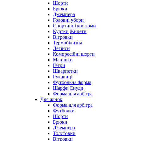
Шорти
Брюки
Джемпера
Головні убори
Спортивні костюми
Куртки|Жилети
Вітровки
Термобілизна
Легінси
Компресійні шорти
Манішки
Гетри
Шкарпетки
Рукавиці
Футбольна форма
Шарфи|Снуди
Форма для арбітра
Для жінок
Форма для арбітра
Футболки
Шорти
Брюки
Джемпера
Толстовки
Вітровки