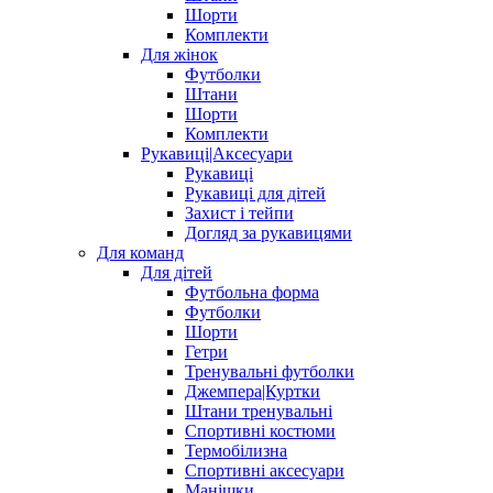
Шорти
Комплекти
Для жінок
Футболки
Штани
Шорти
Комплекти
Рукавиці|Аксесуари
Рукавиці
Рукавиці для дітей
Захист і тейпи
Догляд за рукавицями
Для команд
Для дітей
Футбольна форма
Футболки
Шорти
Гетри
Тренувальні футболки
Джемпера|Куртки
Штани тренувальні
Спортивні костюми
Термобілизна
Спортивні аксесуари
Манішки