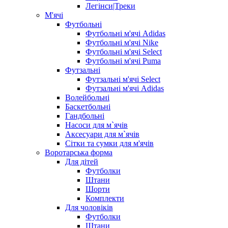
Легінси|Треки
М'ячі
Футбольні
Футбольні м'ячі Adidas
Футбольні м'ячі Nike
Футбольні м'ячі Select
Футбольні м'ячі Puma
Футзальні
Футзальні м'ячі Select
Футзальні м'ячі Adidas
Волейбольні
Баскетбольні
Гандбольні
Насоси для м`ячів
Аксесуари для м`ячів
Сітки та сумки для м'ячів
Воротарська форма
Для дітей
Футболки
Штани
Шорти
Комплекти
Для чоловіків
Футболки
Штани