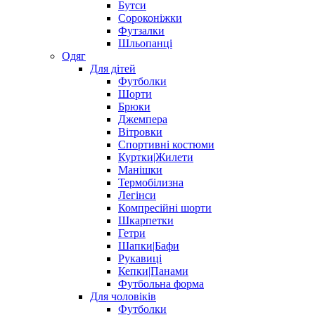
Бутси
Сороконіжки
Футзалки
Шльопанці
Одяг
Для дітей
Футболки
Шорти
Брюки
Джемпера
Вітровки
Спортивні костюми
Куртки|Жилети
Манішки
Термобілизна
Легінси
Компресійні шорти
Шкарпетки
Гетри
Шапки|Бафи
Рукавиці
Кепки|Панами
Футбольна форма
Для чоловіків
Футболки