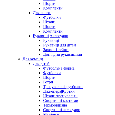
Шорти
Комплекти
Для жінок
Футболки
Штани
Шорти
Комплекти
Рукавиці|Аксесуари
Рукавиці
Рукавиці для дітей
Захист і тейпи
Догляд за рукавицями
Для команд
Для дітей
Футбольна форма
Футболки
Шорти
Гетри
Тренувальні футболки
Джемпера|Куртки
Штани тренувальні
Спортивні костюми
Термобілизна
Спортивні аксесуари
Манішки