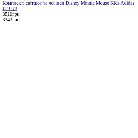
Комплект: світшот та легінси Disney Minnie Mouse Kids Adidas
JL9173
3519
грн
3343
грн