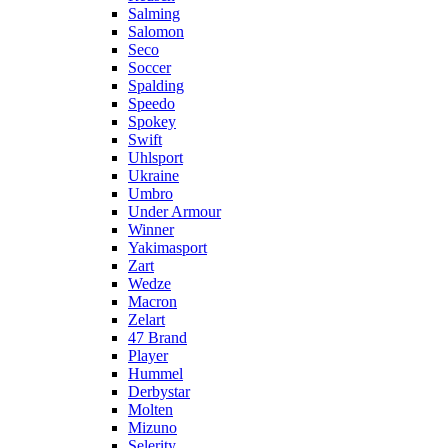
Salming
Salomon
Seco
Soccer
Spalding
Speedo
Spokey
Swift
Uhlsport
Ukraine
Umbro
Under Armour
Winner
Yakimasport
Zart
Wedze
Macron
Zelart
47 Brand
Player
Hummel
Derbystar
Molten
Mizuno
Selerity