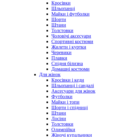
Кросівки
Шльопанці
Майки і футболки
Шорти
Штани
Толстовки
Чоловічі аксесуари
Спортивні костюми
Жилети і куртки
Черевики
Плавки
Спідня білизна
Домашні костюми
Для жінок
Кросівки і кеди
Шльопанці і сандалі
Аксесуари для жінок
Футболки
Майки і топи
Шорти і спідниці
Штани
Лосіни
Толстовки
Олимпійки
Жіночі купальники