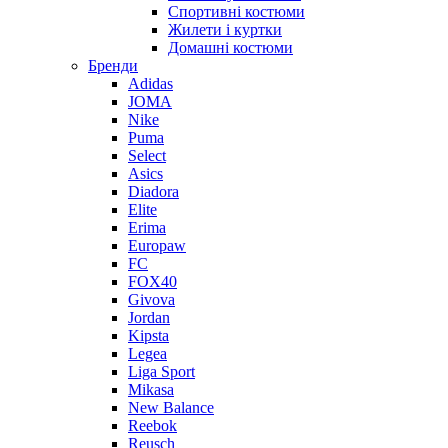
Спортивні костюми
Жилети і куртки
Домашні костюми
Бренди
Adidas
JOMA
Nike
Puma
Select
Asics
Diadora
Elite
Erima
Europaw
FC
FOX40
Givova
Jordan
Kipsta
Legea
Liga Sport
Mikasa
New Balance
Reebok
Reusch