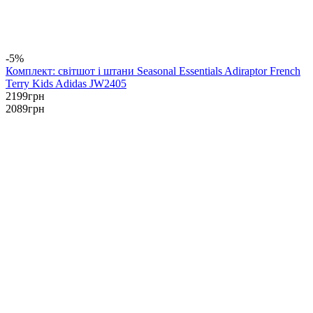
-5%
Комплект: світшот і штани Seasonal Essentials Adiraptor French
Terry Kids Adidas JW2405
2199
грн
2089
грн