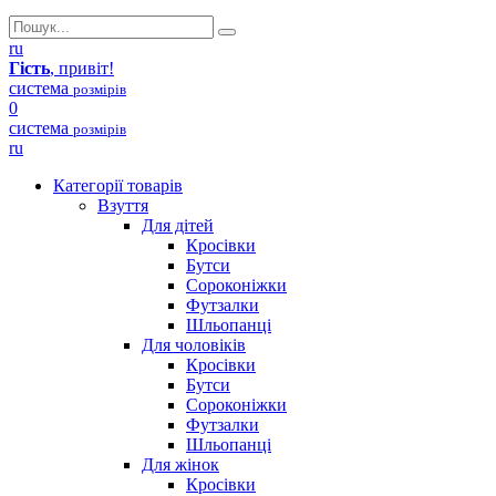
ru
Гість
, привіт!
система
розмірів
0
система
розмірів
ru
Категорії товарів
Взуття
Для дітей
Кросівки
Бутси
Сороконіжки
Футзалки
Шльопанці
Для чоловіків
Кросівки
Бутси
Сороконіжки
Футзалки
Шльопанці
Для жінок
Кросівки