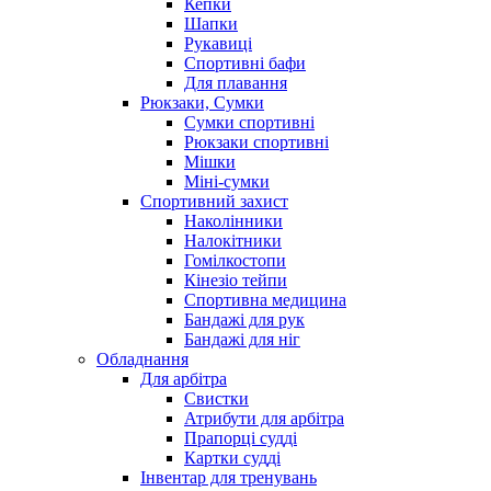
Кепки
Шапки
Рукавиці
Спортивні бафи
Для плавання
Рюкзаки, Сумки
Сумки спортивні
Рюкзаки спортивні
Мішки
Міні-сумки
Спортивний захист
Наколінники
Налокітники
Гомілкостопи
Кінезіо тейпи
Спортивна медицина
Бандажі для рук
Бандажі для ніг
Обладнання
Для арбітра
Свистки
Атрибути для арбітра
Прапорці судді
Картки судді
Інвентар для тренувань