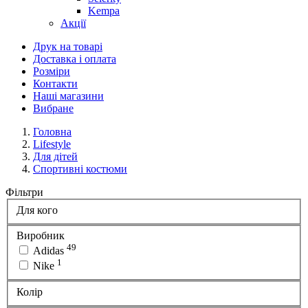
Kempa
Акції
Друк на товарі
Доставка і оплата
Розміри
Контакти
Наші магазини
Вибране
Головна
Lifestyle
Для дітей
Спортивні костюми
Фільтри
Для кого
Виробник
49
Adidas
1
Nike
Колір