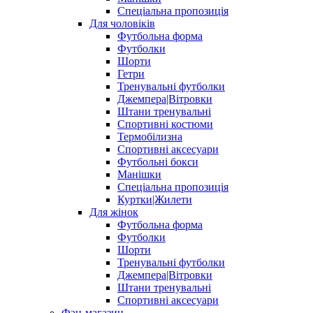
Спеціальна пропозиція
Для чоловіків
Футбольна форма
Футболки
Шорти
Гетри
Тренувальні футболки
Джемпера|Вітровки
Штани тренувальні
Спортивні костюми
Термобілизна
Спортивні аксесуари
Футбольні бокси
Манішки
Спеціальна пропозиція
Куртки|Жилети
Для жінок
Футбольна форма
Футболки
Шорти
Тренувальні футболки
Джемпера|Вітровки
Штани тренувальні
Спортивні аксесуари
Фан-магазин