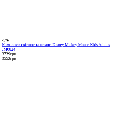
-5%
Комплект: світшот та штани Disney Mickey Mouse Kids Adidas
JM0824
3739
грн
3552
грн