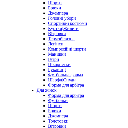
Шорти
Брюки
Джемпера
Головні убори
Спортивні костюми
Куртки|Жилети
Вітровки
Термобілизна
Легінси
Компресійні шорти
Манішки
Гетри
Шкарпетки
Рукавиці
Футбольна форма
Шарфи|Снуди
Форма для арбітра
Для жінок
Форма для арбітра
Футболки
Шорти
Брюки
Джемпера
Толстовки
Вітровки