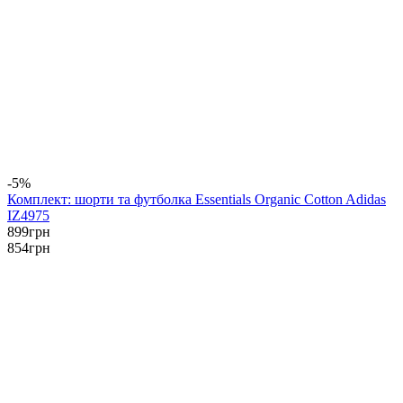
-5%
Комплект: шорти та футболка Essentials Organic Cotton Adidas
IZ4975
899
грн
854
грн