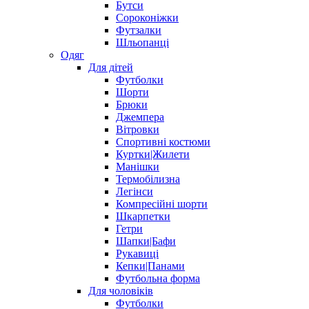
Бутси
Сороконіжки
Футзалки
Шльопанці
Одяг
Для дітей
Футболки
Шорти
Брюки
Джемпера
Вітровки
Спортивні костюми
Куртки|Жилети
Манішки
Термобілизна
Легінси
Компресійні шорти
Шкарпетки
Гетри
Шапки|Бафи
Рукавиці
Кепки|Панами
Футбольна форма
Для чоловіків
Футболки