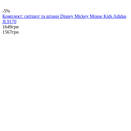
-5%
Комплект: світшот та штани Disney Mickey Mouse Kids Adidas
JL9170
1649
грн
1567
грн