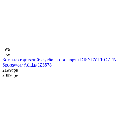
-5%
new
Комплект дитячий: футболка та шорти DISNEY FROZEN
Sportswear Adidas JZ3578
2199
грн
2089
грн