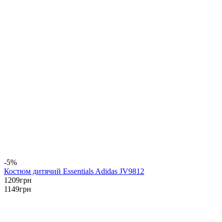
-5%
Костюм дитячий Essentials Adidas JV9812
1209
грн
1149
грн