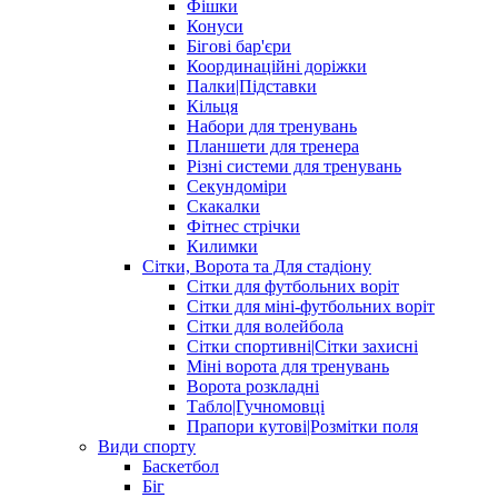
Фішки
Конуси
Бігові бар'єри
Координаційні доріжки
Палки|Підставки
Кільця
Набори для тренувань
Планшети для тренера
Різні системи для тренувань
Секундоміри
Скакалки
Фітнес стрічки
Килимки
Сітки, Ворота та Для стадіону
Сітки для футбольних воріт
Сітки для міні-футбольних воріт
Сітки для волейбола
Сітки спортивні|Cітки захисні
Міні ворота для тренувань
Ворота розкладні
Табло|Гучномовці
Прапори кутові|Розмітки поля
Види спорту
Баскетбол
Біг