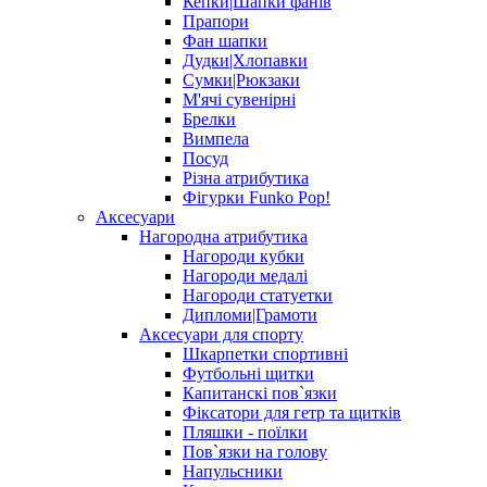
Кепки|Шапки фанів
Прапори
Фан шапки
Дудки|Хлопавки
Сумки|Рюкзаки
М'ячі сувенірні
Брелки
Вимпела
Посуд
Різна атрибутика
Фігурки Funko Pop!
Аксесуари
Нагородна атрибутика
Нагороди кубки
Нагороди медалі
Нагороди статуетки
Дипломи|Грамоти
Аксесуари для спорту
Шкарпетки спортивні
Футбольні щитки
Капитанскі пов`язки
Фіксатори для гетр та щитків
Пляшки - поїлки
Пов`язки на голову
Напульсники