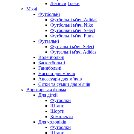
Легінси|Треки
М'ячі
Футбольні
Футбольні м'ячі Adidas
Футбольні м'ячі Nike
Футбольні м'ячі Select
Футбольні м'ячі Puma
Футзальні
Футзальні м'ячі Select
Футзальні м'ячі Adidas
Волейбольні
Баскетбольні
Гандбольні
Насоси для м`ячів
Аксесуари для м`ячів
Сітки та сумки для м'ячів
Воротарська форма
Для дітей
Футболки
Штани
Шорти
Комплекти
Для чоловіків
Футболки
Штани