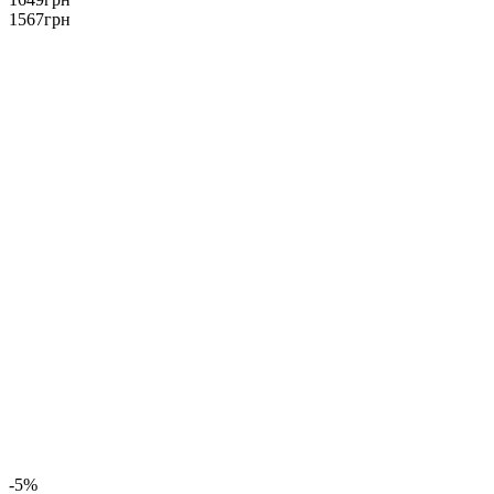
1567
грн
-5%