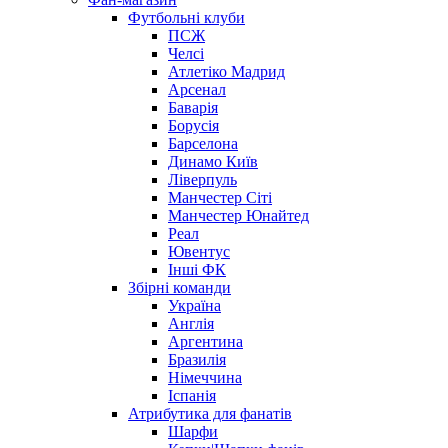
Футбольні клуби
ПСЖ
Челсі
Атлетіко Мадрид
Арсенал
Баварія
Борусія
Барселона
Динамо Київ
Ліверпуль
Манчестер Сіті
Манчестер Юнайтед
Реал
Ювентус
Інші ФК
Збірні команди
Україна
Англія
Аргентина
Бразилія
Німеччина
Іспанія
Атрибутика для фанатів
Шарфи