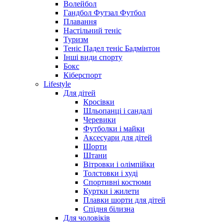
Волейбол
Гандбол Футзал Футбол
Плавання
Настільний теніс
Туризм
Теніс Падел теніс Бадмінтон
Інші види спорту
Бокс
Кіберспорт
Lifestyle
Для дітей
Кросівки
Шльопанці і сандалі
Черевики
Футболки і майки
Аксесуари для дітей
Шорти
Штани
Вітровки і олімпійки
Толстовки і худі
Спортивні костюми
Куртки і жилети
Плавки шорти для дітей
Спідня білизна
Для чоловіків