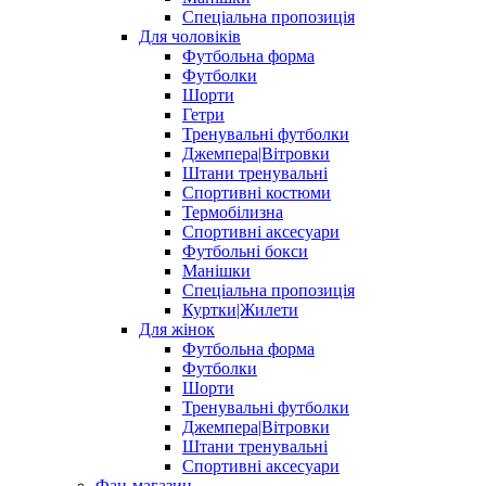
Спеціальна пропозиція
Для чоловіків
Футбольна форма
Футболки
Шорти
Гетри
Тренувальні футболки
Джемпера|Вітровки
Штани тренувальні
Спортивні костюми
Термобілизна
Спортивні аксесуари
Футбольні бокси
Манішки
Спеціальна пропозиція
Куртки|Жилети
Для жінок
Футбольна форма
Футболки
Шорти
Тренувальні футболки
Джемпера|Вітровки
Штани тренувальні
Спортивні аксесуари
Фан-магазин