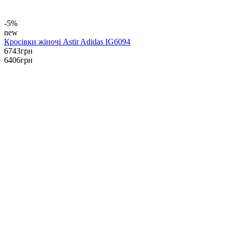
-5%
new
Кросівки жіночі Astir Adidas IG6094
6743
грн
6406
грн