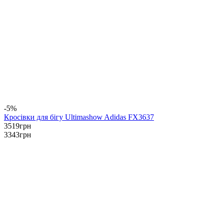
-5%
Кросівки для бігу Ultimashow Adidas FX3637
3519
грн
3343
грн