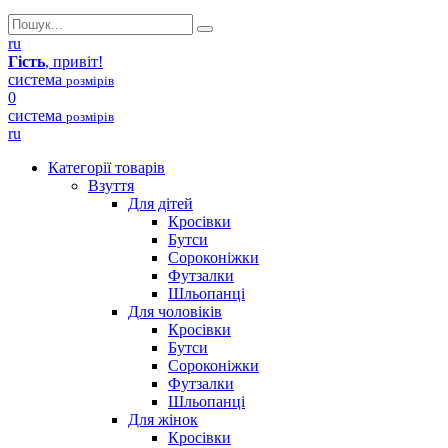
ru
Гість
, привіт!
система
розмірів
0
система
розмірів
ru
Категорії товарів
Взуття
Для дітей
Кросівки
Бутси
Сороконіжки
Футзалки
Шльопанці
Для чоловіків
Кросівки
Бутси
Сороконіжки
Футзалки
Шльопанці
Для жінок
Кросівки