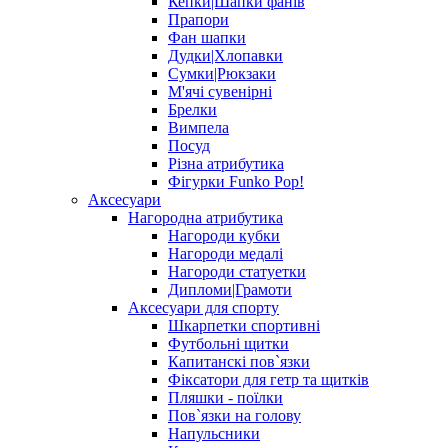
Кепки|Шапки фанів
Прапори
Фан шапки
Дудки|Хлопавки
Сумки|Рюкзаки
М'ячі сувенірні
Брелки
Вимпела
Посуд
Різна атрибутика
Фігурки Funko Pop!
Аксесуари
Нагородна атрибутика
Нагороди кубки
Нагороди медалі
Нагороди статуетки
Дипломи|Грамоти
Аксесуари для спорту
Шкарпетки спортивні
Футбольні щитки
Капитанскі пов`язки
Фіксатори для гетр та щитків
Пляшки - поїлки
Пов`язки на голову
Напульсники