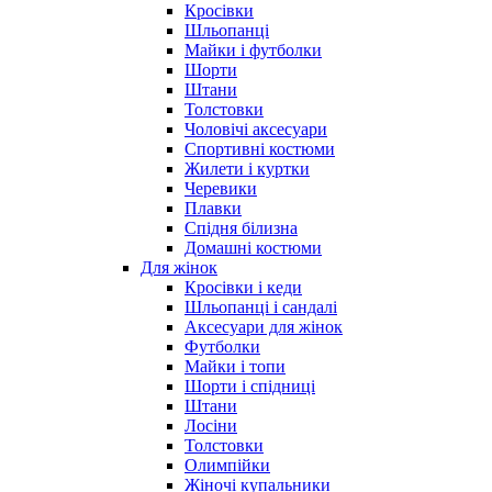
Кросівки
Шльопанці
Майки і футболки
Шорти
Штани
Толстовки
Чоловічі аксесуари
Спортивні костюми
Жилети і куртки
Черевики
Плавки
Спідня білизна
Домашні костюми
Для жінок
Кросівки і кеди
Шльопанці і сандалі
Аксесуари для жінок
Футболки
Майки і топи
Шорти і спідниці
Штани
Лосіни
Толстовки
Олимпійки
Жіночі купальники