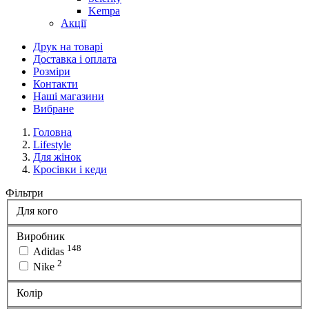
Kempa
Акції
Друк на товарі
Доставка і оплата
Розміри
Контакти
Наші магазини
Вибране
Головна
Lifestyle
Для жінок
Кросівки і кеди
Фільтри
Для кого
Виробник
148
Adidas
2
Nike
Колір