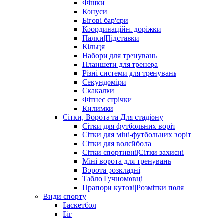
Фішки
Конуси
Бігові бар'єри
Координаційні доріжки
Палки|Підставки
Кільця
Набори для тренувань
Планшети для тренера
Різні системи для тренувань
Секундоміри
Скакалки
Фітнес стрічки
Килимки
Сітки, Ворота та Для стадіону
Сітки для футбольних воріт
Сітки для міні-футбольних воріт
Сітки для волейбола
Сітки спортивні|Cітки захисні
Міні ворота для тренувань
Ворота розкладні
Табло|Гучномовці
Прапори кутові|Розмітки поля
Види спорту
Баскетбол
Біг