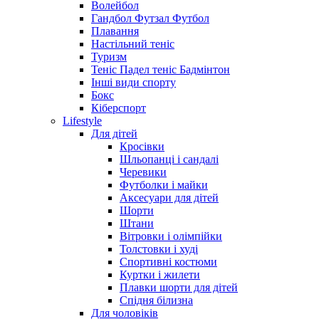
Волейбол
Гандбол Футзал Футбол
Плавання
Настільний теніс
Туризм
Теніс Падел теніс Бадмінтон
Інші види спорту
Бокс
Кіберспорт
Lifestyle
Для дітей
Кросівки
Шльопанці і сандалі
Черевики
Футболки і майки
Аксесуари для дітей
Шорти
Штани
Вітровки і олімпійки
Толстовки і худі
Спортивні костюми
Куртки і жилети
Плавки шорти для дітей
Спідня білизна
Для чоловіків