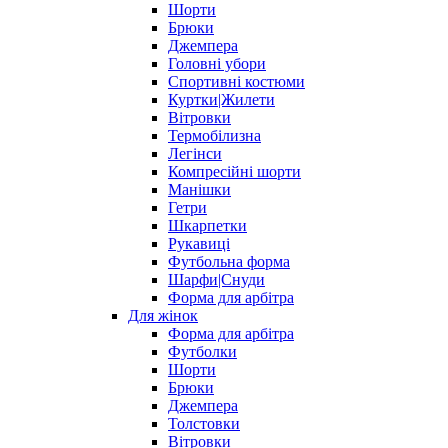
Шорти
Брюки
Джемпера
Головні убори
Спортивні костюми
Куртки|Жилети
Вітровки
Термобілизна
Легінси
Компресійні шорти
Манішки
Гетри
Шкарпетки
Рукавиці
Футбольна форма
Шарфи|Снуди
Форма для арбітра
Для жінок
Форма для арбітра
Футболки
Шорти
Брюки
Джемпера
Толстовки
Вітровки