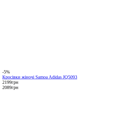
-5%
Кросівки жіночі Samoa Adidas JQ5093
2199
грн
2089
грн