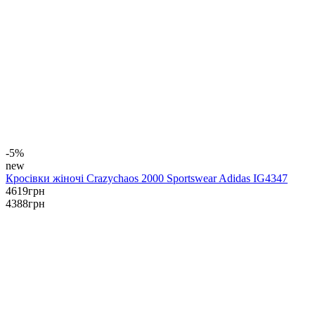
-5%
new
Кросівки жіночі Crazychaos 2000 Sportswear Adidas IG4347
4619
грн
4388
грн