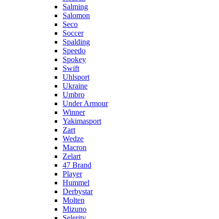
Salming
Salomon
Seco
Soccer
Spalding
Speedo
Spokey
Swift
Uhlsport
Ukraine
Umbro
Under Armour
Winner
Yakimasport
Zart
Wedze
Macron
Zelart
47 Brand
Player
Hummel
Derbystar
Molten
Mizuno
Selerity