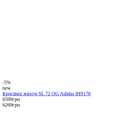
-5%
new
Кросівки жіночі SL 72 OG Adidas IH9178
6599
грн
6269
грн