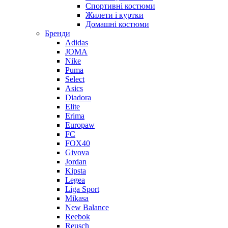
Спортивні костюми
Жилети і куртки
Домашні костюми
Бренди
Adidas
JOMA
Nike
Puma
Select
Asics
Diadora
Elite
Erima
Europaw
FC
FOX40
Givova
Jordan
Kipsta
Legea
Liga Sport
Mikasa
New Balance
Reebok
Reusch