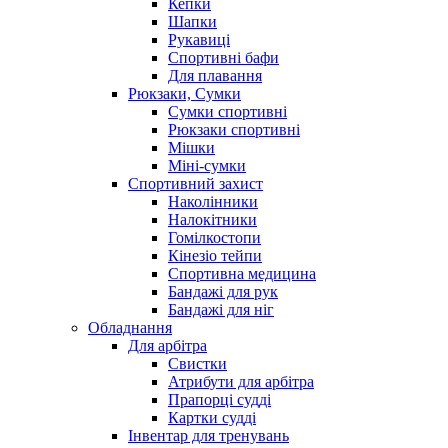
Кепки
Шапки
Рукавиці
Спортивні бафи
Для плавання
Рюкзаки, Сумки
Сумки спортивні
Рюкзаки спортивні
Мішки
Міні-сумки
Спортивний захист
Наколінники
Налокітники
Гомілкостопи
Кінезіо тейпи
Спортивна медицина
Бандажі для рук
Бандажі для ніг
Обладнання
Для арбітра
Свистки
Атрибути для арбітра
Прапорці судді
Картки судді
Інвентар для тренувань