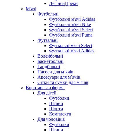
Легінси|Треки
М'ячі
Футбольні
Футбольні м'ячі Adidas
Футбольні м'ячі Nike
Футбольні м'ячі Select
Футбольні м'ячі Puma
Футзальні
Футзальні м'ячі Select
Футзальні м'ячі Adidas
Волейбольні
Баскетбольні
Гандбольні
Насоси для м`ячів
Аксесуари для м`ячів
Сітки та сумки для м'ячів
Воротарська форма
Для дітей
Футболки
Штани
Шорти
Комплекти
Для чоловіків
Футболки
Штани