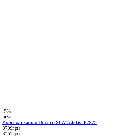
-5%
new
Кросівки жіночі Duramo Sl W Adidas IF7875
3739
грн
3552
грн