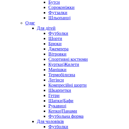
Бутси
Сороконіжки
Футзалки
Шльопанці
Одяг
Для дітей
Футболки
Шорти
Брюки
Джемпера
Вітровки
Спортивні костюми
Куртки|Жилети
Манішки
Термобілизна
Легінси
Компресійні шорти
Шкарпетки
Гетри
Шапки|Бафи
Рукавиці
Кепки|Панами
Футбольна форма
Для чоловіків
Футболки