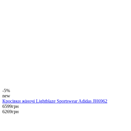
-5%
new
Кросівки жіночі Lightblaze Sportswear Adidas JH6962
6599
грн
6269
грн