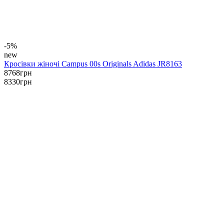
-5%
new
Кросівки жіночі Campus 00s Originals Adidas JR8163
8768
грн
8330
грн