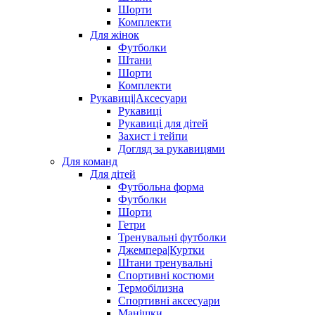
Шорти
Комплекти
Для жінок
Футболки
Штани
Шорти
Комплекти
Рукавиці|Аксесуари
Рукавиці
Рукавиці для дітей
Захист і тейпи
Догляд за рукавицями
Для команд
Для дітей
Футбольна форма
Футболки
Шорти
Гетри
Тренувальні футболки
Джемпера|Куртки
Штани тренувальні
Спортивні костюми
Термобілизна
Спортивні аксесуари
Манішки