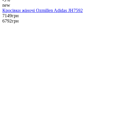
new
Кросівки жіночі Ozmillen Adidas JH7592
7149
грн
6792
грн