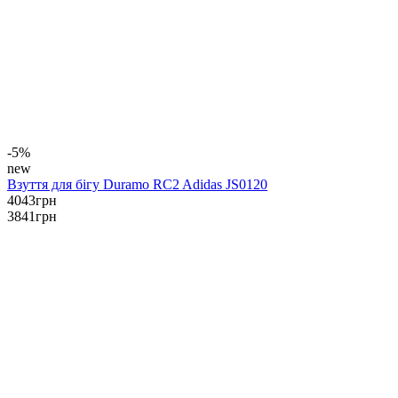
-5%
new
Взуття для бігу Duramo RC2 Adidas JS0120
4043
грн
3841
грн