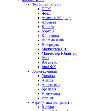
Футбольні клуби
ПСЖ
Челсі
Атлетіко Мадрид
Арсенал
Баварія
Борусія
Барселона
Динамо Київ
Ліверпуль
Манчестер Сіті
Манчестер Юнайтед
Реал
Ювентус
Інші ФК
Збірні команди
Україна
Англія
Аргентина
Бразилія
Німеччина
Іспанія
Атрибутика для фанатів
Шарфи