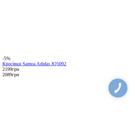
-5%
Кросівки Samoa Adidas JQ5092
2199
грн
2089
грн