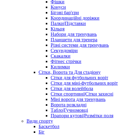
Фішки
Конуси
Бігові бар'єри
Координаційні доріжки
Палки|Підставки
Кільця
Набори для тренувань
Планшети для тренера
Різні системи для тренувань
Секундоміри
Скакалки
Фітнес стрічки
Килимки
Сітки, Ворота та Для стадіону
Сітки для футбольних воріт
Сітки для міні-футбольних воріт
Сітки для волейбола
Сітки спортивні|Cітки захисні
Міні ворота для тренувань
Ворота розкладні
Табло|Гучномовці
Прапори кутові|Розмітки поля
Види спорту
Баскетбол
Біг