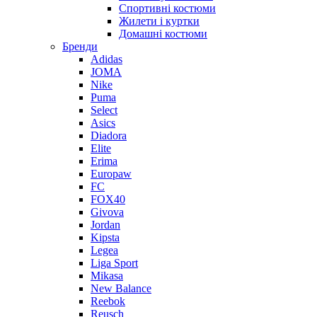
Спортивні костюми
Жилети і куртки
Домашні костюми
Бренди
Adidas
JOMA
Nike
Puma
Select
Asics
Diadora
Elite
Erima
Europaw
FC
FOX40
Givova
Jordan
Kipsta
Legea
Liga Sport
Mikasa
New Balance
Reebok
Reusch