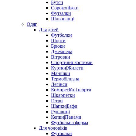
Бутси
Сороконіжки
Футзалки
Шльопанці
Одяг
Для дітей
Футболки
Шорти
Брюки
Джемпера
Вітровки
Спортивні костюми
Куртки|Жилети
Манішки
Термобілизна
Легінси
Компресійні шорти
Шкарпетки
Гетри
Шапки|Бафи
Рукавиці
Кепки|Панами
Футбольна форма
Для чоловіків
Футболки