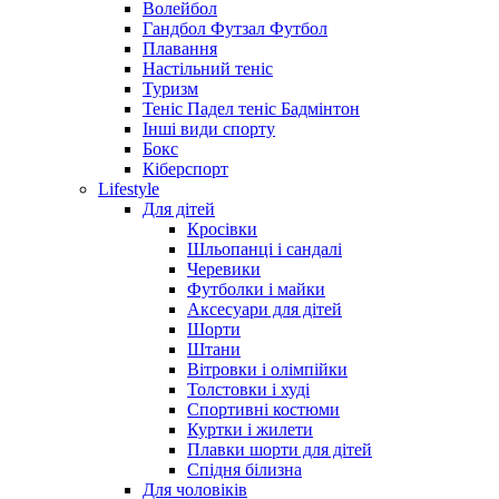
Волейбол
Гандбол Футзал Футбол
Плавання
Настільний теніс
Туризм
Теніс Падел теніс Бадмінтон
Інші види спорту
Бокс
Кіберспорт
Lifestyle
Для дітей
Кросівки
Шльопанці і сандалі
Черевики
Футболки і майки
Аксесуари для дітей
Шорти
Штани
Вітровки і олімпійки
Толстовки і худі
Спортивні костюми
Куртки і жилети
Плавки шорти для дітей
Спідня білизна
Для чоловіків