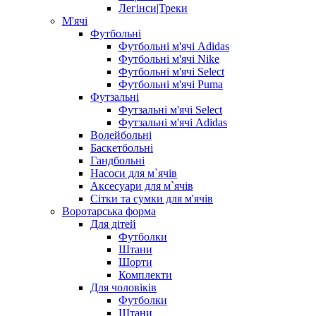
Легінси|Треки
М'ячі
Футбольні
Футбольні м'ячі Adidas
Футбольні м'ячі Nike
Футбольні м'ячі Select
Футбольні м'ячі Puma
Футзальні
Футзальні м'ячі Select
Футзальні м'ячі Adidas
Волейбольні
Баскетбольні
Гандбольні
Насоси для м`ячів
Аксесуари для м`ячів
Сітки та сумки для м'ячів
Воротарська форма
Для дітей
Футболки
Штани
Шорти
Комплекти
Для чоловіків
Футболки
Штани