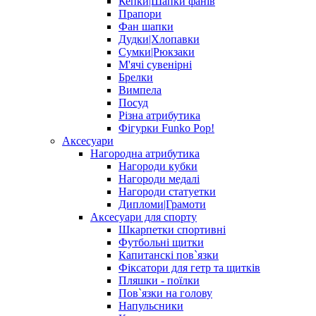
Кепки|Шапки фанів
Прапори
Фан шапки
Дудки|Хлопавки
Сумки|Рюкзаки
М'ячі сувенірні
Брелки
Вимпела
Посуд
Різна атрибутика
Фігурки Funko Pop!
Аксесуари
Нагородна атрибутика
Нагороди кубки
Нагороди медалі
Нагороди статуетки
Дипломи|Грамоти
Аксесуари для спорту
Шкарпетки спортивні
Футбольні щитки
Капитанскі пов`язки
Фіксатори для гетр та щитків
Пляшки - поїлки
Пов`язки на голову
Напульсники