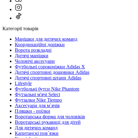
Категорії товарів
Манішки для дитячих команд
Координаційні доріжки
Ворота розкладні
Дитячі манішки
Чоловічі аксесуари
Футбольні сороконіжки Adidas X
Дитячі спортивні дощовики Adidas
Дитячі спортивні штани Adidas
Lifestyle
Футбольні бутси Nike Phantom
Футзальні м'ячі Select
Футзалки Nike Tiempo
Аксесуари для м`ячів
Пляшки - поїлки
Воротарська форма для чоловіків
Воротарські рукавиці для дітей
Для дитячих команд
Капитанскі пов`язки