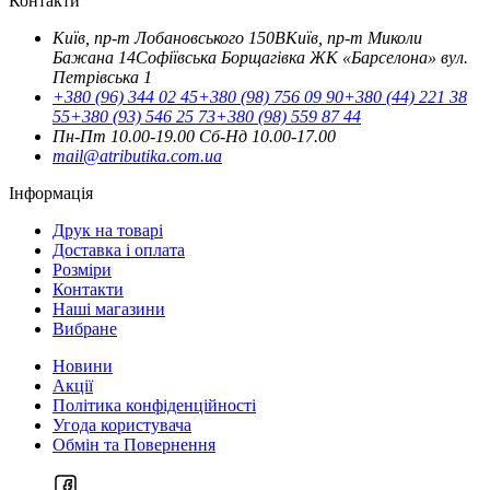
Контакти
Київ, пр-т Лобановського 150В
Київ, пр-т Миколи
Бажана 14
Софіївська Борщагівка ЖК «Барселона» вул.
Петрівська 1
+380 (96) 344 02 45
+380 (98) 756 09 90
+380 (44) 221 38
55
+380 (93) 546 25 73
+380 (98) 559 87 44
Пн-Пт 10.00-19.00
Cб-Нд 10.00-17.00
mail@atributika.com.ua
Інформація
Друк на товарі
Доставка і оплата
Розміри
Контакти
Наші магазини
Вибране
Новини
Акції
Політика конфіденційності
Угода користувача
Обмін та Повернення