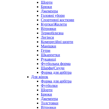
Шорти
Брюки
Джемпера
Головні убори
Спортивні костюми
Куртки|Жилети
Вітровки
Термобілизна
Легінси
Компресійні шорти
Манішки
Гетри
Шкарпетки
Рукавиці
Футбольна форма
Шарфи|Снуди
Форма для арбітра
Для жінок
Форма для арбітра
Футболки
Шорти
Брюки
Джемпера
Толстовки
Вітровки