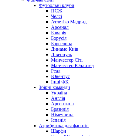
Футбольні клуби
ПСЖ
Челсі
Атлетіко Мадрид
Арсенал
Баварія
Борусія
Барселона
Динамо Київ
Ліверпуль
Манчестер Сіті
Манчестер Юнайтед
Реал
Ювентус
Інші ФК
Збірні команди
Україна
Англія
Аргентина
Бразилія
Німеччина
Іспанія
Атрибутика для фанатів
Шарфи