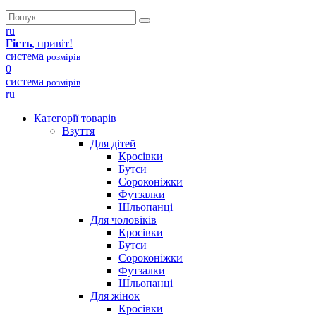
ru
Гість
, привіт!
система
розмірів
0
система
розмірів
ru
Категорії товарів
Взуття
Для дітей
Кросівки
Бутси
Сороконіжки
Футзалки
Шльопанці
Для чоловіків
Кросівки
Бутси
Сороконіжки
Футзалки
Шльопанці
Для жінок
Кросівки