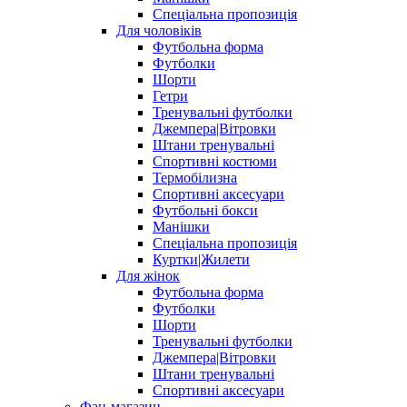
Спеціальна пропозиція
Для чоловіків
Футбольна форма
Футболки
Шорти
Гетри
Тренувальні футболки
Джемпера|Вітровки
Штани тренувальні
Спортивні костюми
Термобілизна
Спортивні аксесуари
Футбольні бокси
Манішки
Спеціальна пропозиція
Куртки|Жилети
Для жінок
Футбольна форма
Футболки
Шорти
Тренувальні футболки
Джемпера|Вітровки
Штани тренувальні
Спортивні аксесуари
Фан-магазин