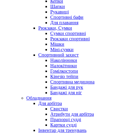
Кепки
Шапки
Рукавиці
Спортивні бафи
Для плавання
Рюкзаки, Сумки
Сумки спортивні
Рюкзаки спортивні
Мішки
Міні-сумки
Спортивний захист
Наколінники
Налокітники
Гомілкостопи
Кінезіо тейпи
Спортивна медицина
Бандажі для рук
Бандажі для ніг
Обладнання
Для арбітра
Свистки
Атрибути для арбітра
Прапорці судді
Картки судді
Інвентар для тренувань