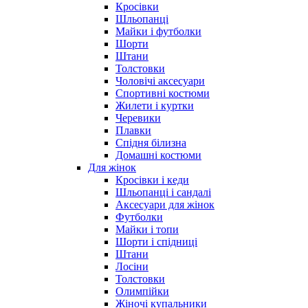
Кросівки
Шльопанці
Майки і футболки
Шорти
Штани
Толстовки
Чоловічі аксесуари
Спортивні костюми
Жилети і куртки
Черевики
Плавки
Спідня білизна
Домашні костюми
Для жінок
Кросівки і кеди
Шльопанці і сандалі
Аксесуари для жінок
Футболки
Майки і топи
Шорти і спідниці
Штани
Лосіни
Толстовки
Олимпійки
Жіночі купальники