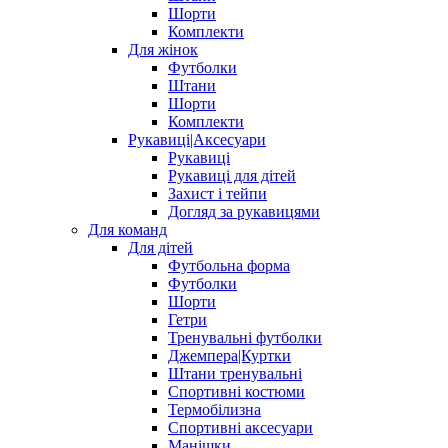
Шорти
Комплекти
Для жінок
Футболки
Штани
Шорти
Комплекти
Рукавиці|Аксесуари
Рукавиці
Рукавиці для дітей
Захист і тейпи
Догляд за рукавицями
Для команд
Для дітей
Футбольна форма
Футболки
Шорти
Гетри
Тренувальні футболки
Джемпера|Куртки
Штани тренувальні
Спортивні костюми
Термобілизна
Спортивні аксесуари
Манішки