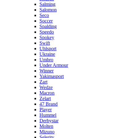
Salming
Salomon
Seco
Soccer
Spalding
Speedo
Spokey
Swift
Uhlsport
Ukraine
Umbro
Under Armour
Winner
Yakimasport
Zart
Wedze
Macron
Zelart
47 Brand
Player
Hummel
Derbystar
Molten
Mizuno
Selerity