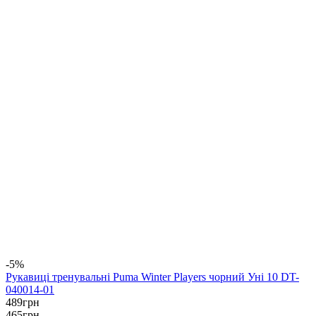
-5%
Рукавиці тренувальні Puma Winter Players чорний Уні 10 DT-
040014-01
489
грн
465
грн