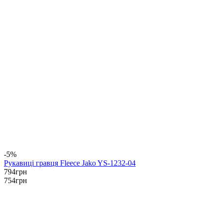
-5%
Рукавиці гравця Fleece Jako YS-1232-04
794
грн
754
грн