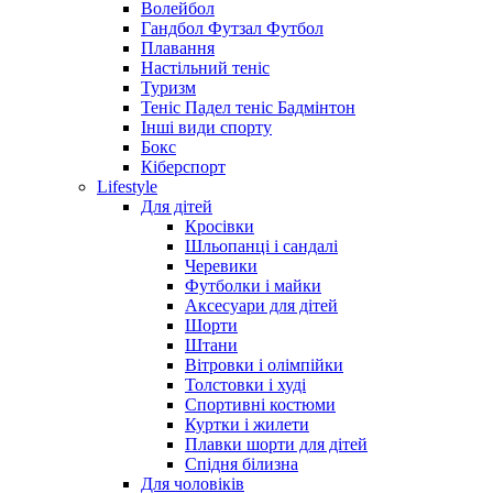
Волейбол
Гандбол Футзал Футбол
Плавання
Настільний теніс
Туризм
Теніс Падел теніс Бадмінтон
Інші види спорту
Бокс
Кіберспорт
Lifestyle
Для дітей
Кросівки
Шльопанці і сандалі
Черевики
Футболки і майки
Аксесуари для дітей
Шорти
Штани
Вітровки і олімпійки
Толстовки і худі
Спортивні костюми
Куртки і жилети
Плавки шорти для дітей
Спідня білизна
Для чоловіків