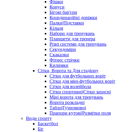
Фішки
Конуси
Бігові бар'єри
Координаційні доріжки
Палки|Підставки
Кільця
Набори для тренувань
Планшети для тренера
Різні системи для тренувань
Секундоміри
Скакалки
Фітнес стрічки
Килимки
Сітки, Ворота та Для стадіону
Сітки для футбольних воріт
Сітки для міні-футбольних воріт
Сітки для волейбола
Сітки спортивні|Cітки захисні
Міні ворота для тренувань
Ворота розкладні
Табло|Гучномовці
Прапори кутові|Розмітки поля
Види спорту
Баскетбол
Біг