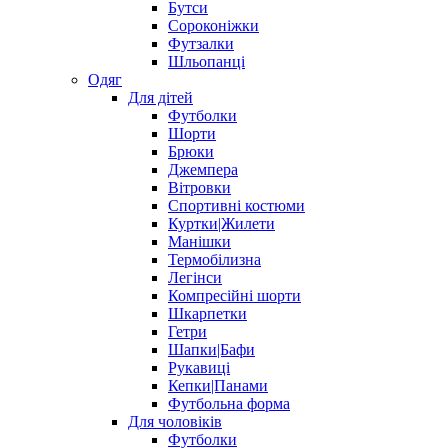
Бутси
Сороконіжки
Футзалки
Шльопанці
Одяг
Для дітей
Футболки
Шорти
Брюки
Джемпера
Вітровки
Спортивні костюми
Куртки|Жилети
Манішки
Термобілизна
Легінси
Компресійні шорти
Шкарпетки
Гетри
Шапки|Бафи
Рукавиці
Кепки|Панами
Футбольна форма
Для чоловіків
Футболки