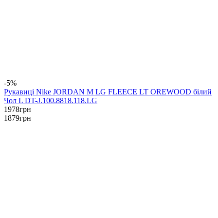
-5%
Рукавиці Nike JORDAN M LG FLEECE LT OREWOOD білий
Чол L DT-J.100.8818.118.LG
1978
грн
1879
грн