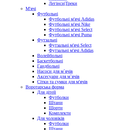
Легінси|Треки
М'ячі
Футбольні
Футбольні м'ячі Adidas
Футбольні м'ячі Nike
Футбольні м'ячі Select
Футбольні м'ячі Puma
Футзальні
Футзальні м'ячі Select
Футзальні м'ячі Adidas
Волейбольні
Баскетбольні
Гандбольні
Насоси для м`ячів
Аксесуари для м`ячів
Сітки та сумки для м'ячів
Воротарська форма
Для дітей
Футболки
Штани
Шорти
Комплекти
Для чоловіків
Футболки
Штани