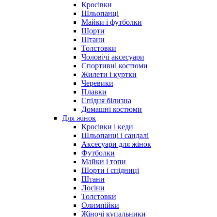
Кросівки
Шльопанці
Майки і футболки
Шорти
Штани
Толстовки
Чоловічі аксесуари
Спортивні костюми
Жилети і куртки
Черевики
Плавки
Спідня білизна
Домашні костюми
Для жінок
Кросівки і кеди
Шльопанці і сандалі
Аксесуари для жінок
Футболки
Майки і топи
Шорти і спідниці
Штани
Лосіни
Толстовки
Олимпійки
Жіночі купальники