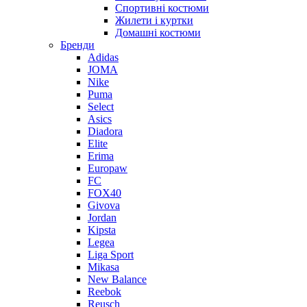
Спортивні костюми
Жилети і куртки
Домашні костюми
Бренди
Adidas
JOMA
Nike
Puma
Select
Asics
Diadora
Elite
Erima
Europaw
FC
FOX40
Givova
Jordan
Kipsta
Legea
Liga Sport
Mikasa
New Balance
Reebok
Reusch