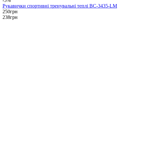
-5%
Рукавички спортивні тренувальні теплі BC-3435-LM
250
грн
238
грн