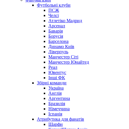
Футбольні клуби
ПСЖ
Челсі
Атлетіко Мадрид
Арсенал
Баварія
Борусія
Барселона
Динамо Київ
Ліверпуль
Манчестер Сіті
Манчестер Юнайтед
Реал
Ювентус
Інші ФК
Збірні команди
Україна
Англія
Аргентина
Бразилія
Німеччина
Іспанія
Атрибутика для фанатів
Шарфи