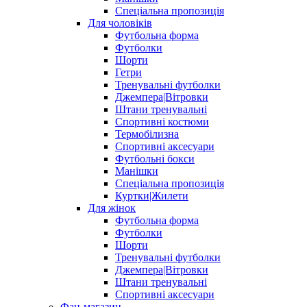
Спеціальна пропозиція
Для чоловіків
Футбольна форма
Футболки
Шорти
Гетри
Тренувальні футболки
Джемпера|Вітровки
Штани тренувальні
Спортивні костюми
Термобілизна
Спортивні аксесуари
Футбольні бокси
Манішки
Спеціальна пропозиція
Куртки|Жилети
Для жінок
Футбольна форма
Футболки
Шорти
Тренувальні футболки
Джемпера|Вітровки
Штани тренувальні
Спортивні аксесуари
Фан-магазин