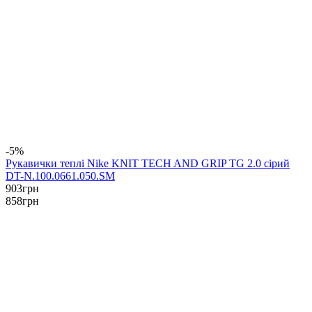
-5%
Рукавички теплі Nike KNIT TECH AND GRIP TG 2.0 сірий
DT-N.100.0661.050.SM
903
грн
858
грн