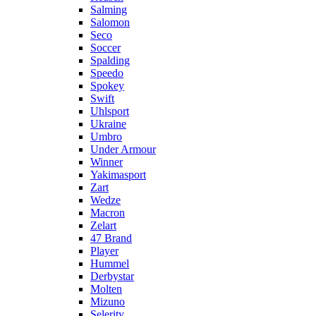
Salming
Salomon
Seco
Soccer
Spalding
Speedo
Spokey
Swift
Uhlsport
Ukraine
Umbro
Under Armour
Winner
Yakimasport
Zart
Wedze
Macron
Zelart
47 Brand
Player
Hummel
Derbystar
Molten
Mizuno
Selerity