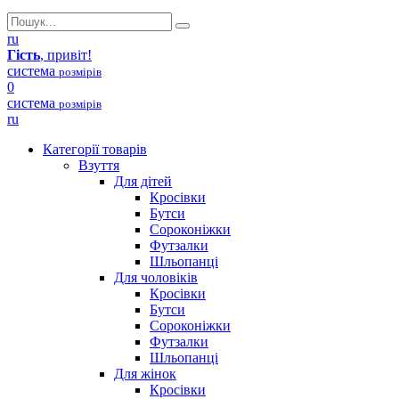
ru
Гість
, привіт!
система
розмірів
0
система
розмірів
ru
Категорії товарів
Взуття
Для дітей
Кросівки
Бутси
Сороконіжки
Футзалки
Шльопанці
Для чоловіків
Кросівки
Бутси
Сороконіжки
Футзалки
Шльопанці
Для жінок
Кросівки