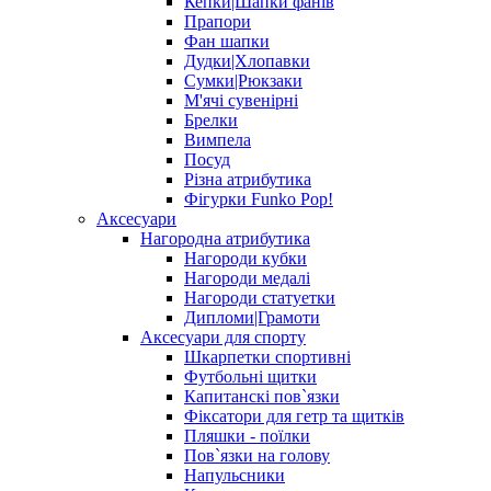
Кепки|Шапки фанів
Прапори
Фан шапки
Дудки|Хлопавки
Сумки|Рюкзаки
М'ячі сувенірні
Брелки
Вимпела
Посуд
Різна атрибутика
Фігурки Funko Pop!
Аксесуари
Нагородна атрибутика
Нагороди кубки
Нагороди медалі
Нагороди статуетки
Дипломи|Грамоти
Аксесуари для спорту
Шкарпетки спортивні
Футбольні щитки
Капитанскі пов`язки
Фіксатори для гетр та щитків
Пляшки - поїлки
Пов`язки на голову
Напульсники