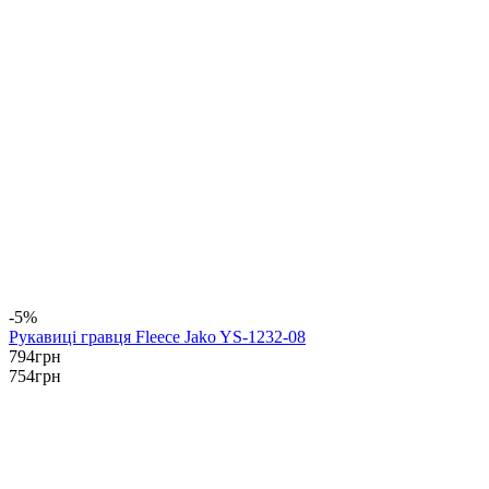
-5%
Рукавиці гравця Fleece Jako YS-1232-08
794
грн
754
грн