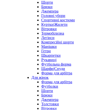
Шорти
Брюки
Джемпера
Головні убори
Спортивні костюми
Куртки|Жилети
Вітровки
Термобілизна
Легінси
Компресійні шорти
Манішки
Гетри
Шкарпетки
Рукавиці
Футбольна форма
Шарфи|Снуди
Форма для арбітра
Для жінок
Форма для арбітра
Футболки
Шорти
Брюки
Джемпера
Толстовки
Вітровки