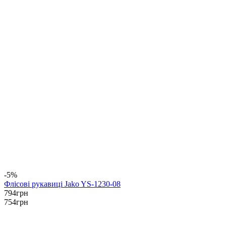
-5%
Флісові рукавиці Jako YS-1230-08
794
грн
754
грн