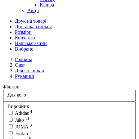
Kempa
Акції
Друк на товарі
Доставка і оплата
Розміри
Контакти
Наші магазини
Вибране
Головна
Одяг
Для чоловіків
Рукавиці
Фільтри
Для кого
Виробник
4
Adidas
11
Jako
3
JOMA
1
Jordan
5