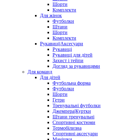
Шорти
Комплекти
Для жінок
Футболки
Штани
Шорти
Комплекти
Рукавиці|Аксесуари
Рукавиці
Рукавиці для дітей
Захист і тейпи
Догляд за рукавицями
Для команд
Для дітей
Футбольна форма
Футболки
Шорти
Гетри
Тренувальні футболки
Джемпера|Куртки
Штани тренувальні
Спортивні костюми
Термобілизна
Спортивні аксесуари
Манішки