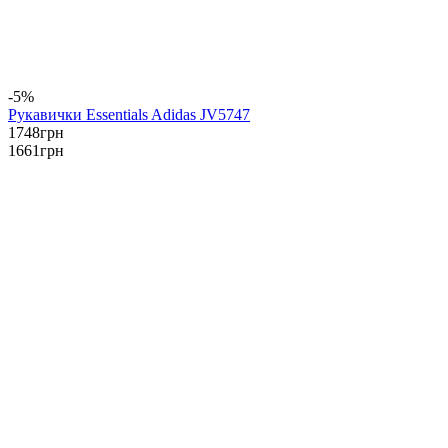
-5%
Рукавички Essentials Adidas JV5747
1748
грн
1661
грн