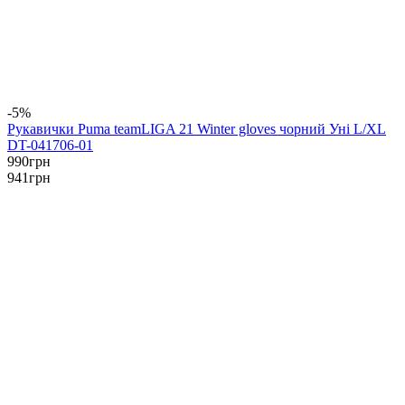
-5%
Рукавички Puma teamLIGA 21 Winter gloves чорний Уні L/XL
DT-041706-01
990
грн
941
грн