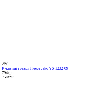
-5%
Рукавиці гравця Fleece Jako YS-1232-09
794
грн
754
грн