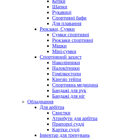
Кепки
Шапки
Рукавиці
Спортивні бафи
Для плавання
Рюкзаки, Сумки
Сумки спортивні
Рюкзаки спортивні
Мішки
Міні-сумки
Спортивний захист
Наколінники
Налокітники
Гомілкостопи
Кінезіо тейпи
Спортивна медицина
Бандажі для рук
Бандажі для ніг
Обладнання
Для арбітра
Свистки
Атрибути для арбітра
Прапорці судді
Картки судді
Інвентар для тренувань