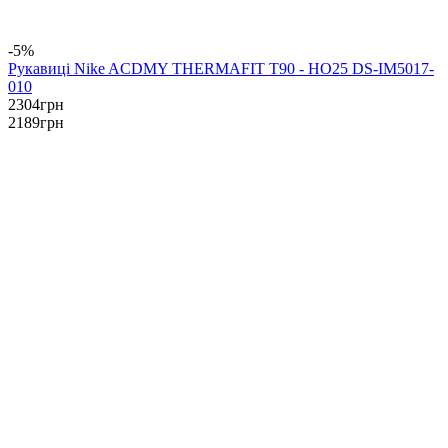
-5%
Рукавиці Nike ACDMY THERMAFIT T90 - HO25 DS-IM5017-
010
2304
грн
2189
грн