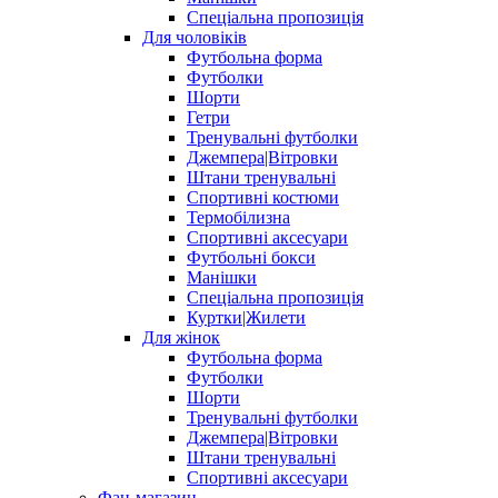
Спеціальна пропозиція
Для чоловіків
Футбольна форма
Футболки
Шорти
Гетри
Тренувальні футболки
Джемпера|Вітровки
Штани тренувальні
Спортивні костюми
Термобілизна
Спортивні аксесуари
Футбольні бокси
Манішки
Спеціальна пропозиція
Куртки|Жилети
Для жінок
Футбольна форма
Футболки
Шорти
Тренувальні футболки
Джемпера|Вітровки
Штани тренувальні
Спортивні аксесуари
Фан-магазин