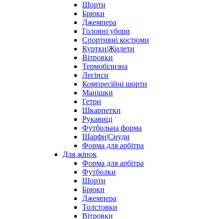
Шорти
Брюки
Джемпера
Головні убори
Спортивні костюми
Куртки|Жилети
Вітровки
Термобілизна
Легінси
Компресійні шорти
Манішки
Гетри
Шкарпетки
Рукавиці
Футбольна форма
Шарфи|Снуди
Форма для арбітра
Для жінок
Форма для арбітра
Футболки
Шорти
Брюки
Джемпера
Толстовки
Вітровки