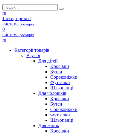
ru
Гість
, привіт!
система
розмірів
0
система
розмірів
ru
Категорії товарів
Взуття
Для дітей
Кросівки
Бутси
Сороконіжки
Футзалки
Шльопанці
Для чоловіків
Кросівки
Бутси
Сороконіжки
Футзалки
Шльопанці
Для жінок
Кросівки