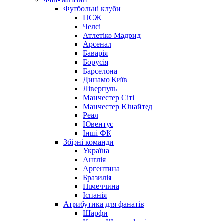
Футбольні клуби
ПСЖ
Челсі
Атлетіко Мадрид
Арсенал
Баварія
Борусія
Барселона
Динамо Київ
Ліверпуль
Манчестер Сіті
Манчестер Юнайтед
Реал
Ювентус
Інші ФК
Збірні команди
Україна
Англія
Аргентина
Бразилія
Німеччина
Іспанія
Атрибутика для фанатів
Шарфи