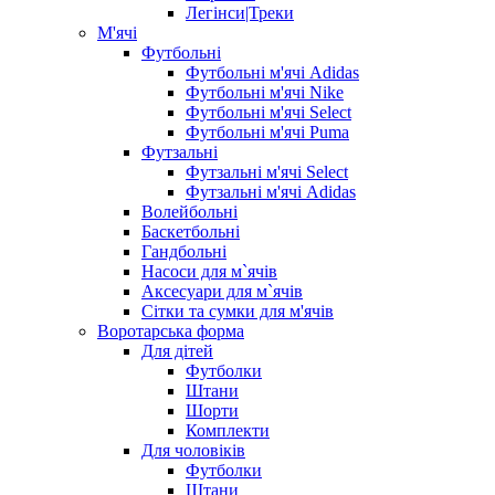
Легінси|Треки
М'ячі
Футбольні
Футбольні м'ячі Adidas
Футбольні м'ячі Nike
Футбольні м'ячі Select
Футбольні м'ячі Puma
Футзальні
Футзальні м'ячі Select
Футзальні м'ячі Adidas
Волейбольні
Баскетбольні
Гандбольні
Насоси для м`ячів
Аксесуари для м`ячів
Сітки та сумки для м'ячів
Воротарська форма
Для дітей
Футболки
Штани
Шорти
Комплекти
Для чоловіків
Футболки
Штани