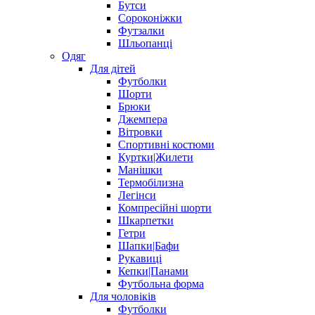
Бутси
Сороконіжки
Футзалки
Шльопанці
Одяг
Для дітей
Футболки
Шорти
Брюки
Джемпера
Вітровки
Спортивні костюми
Куртки|Жилети
Манішки
Термобілизна
Легінси
Компресійні шорти
Шкарпетки
Гетри
Шапки|Бафи
Рукавиці
Кепки|Панами
Футбольна форма
Для чоловіків
Футболки