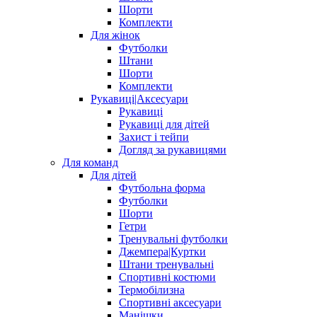
Шорти
Комплекти
Для жінок
Футболки
Штани
Шорти
Комплекти
Рукавиці|Аксесуари
Рукавиці
Рукавиці для дітей
Захист і тейпи
Догляд за рукавицями
Для команд
Для дітей
Футбольна форма
Футболки
Шорти
Гетри
Тренувальні футболки
Джемпера|Куртки
Штани тренувальні
Спортивні костюми
Термобілизна
Спортивні аксесуари
Манішки