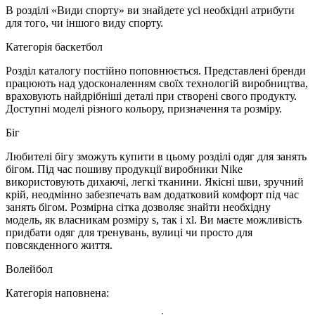
В розділі «Види спорту» ви знайдете усі необхідні атрибути
для того, чи іншого виду спорту.
Категорія баскетбол
Розділ каталогу постійно поповнюється. Представлені бренди
працюють над удосконаленням своїх технологій виробництва,
враховують найдрібніші деталі при створені свого продукту.
Доступні моделі різного кольору, призначення та розміру.
Біг
Любителі бігу зможуть купити в цьому розділі одяг для занять
бігом. Під час пошиву продукції виробники Nike
використовують дихаючі, легкі тканини. Якісні шви, зручний
крій, неодмінно забезпечать вам додатковий комфорт під час
занять бігом. Розмірна сітка дозволяє знайти необхідну
модель, як власникам розміру s, так і xl. Ви маєте можливість
придбати одяг для тренувань, вулиці чи просто для
повсякденного життя.
Волейбол
Категорія наповнена: