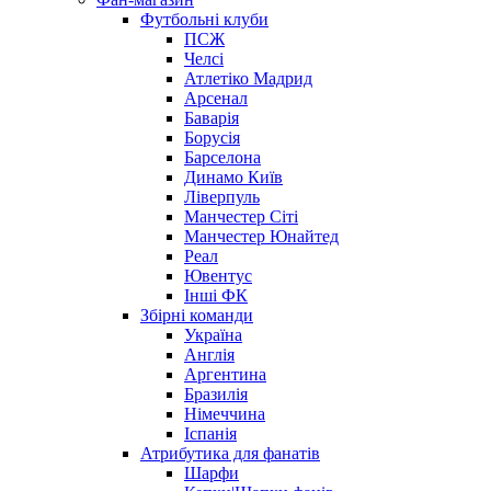
Футбольні клуби
ПСЖ
Челсі
Атлетіко Мадрид
Арсенал
Баварія
Борусія
Барселона
Динамо Київ
Ліверпуль
Манчестер Сіті
Манчестер Юнайтед
Реал
Ювентус
Інші ФК
Збірні команди
Україна
Англія
Аргентина
Бразилія
Німеччина
Іспанія
Атрибутика для фанатів
Шарфи