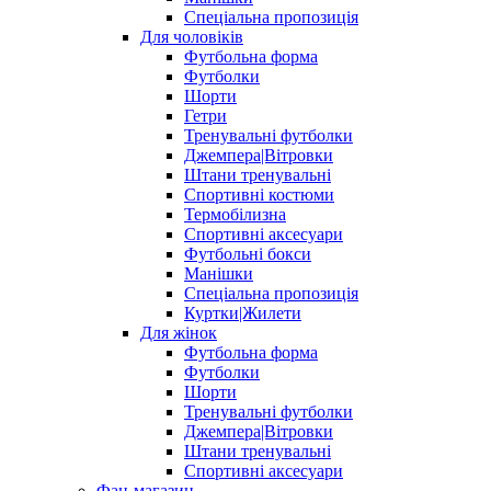
Спеціальна пропозиція
Для чоловіків
Футбольна форма
Футболки
Шорти
Гетри
Тренувальні футболки
Джемпера|Вітровки
Штани тренувальні
Спортивні костюми
Термобілизна
Спортивні аксесуари
Футбольні бокси
Манішки
Спеціальна пропозиція
Куртки|Жилети
Для жінок
Футбольна форма
Футболки
Шорти
Тренувальні футболки
Джемпера|Вітровки
Штани тренувальні
Спортивні аксесуари
Фан-магазин