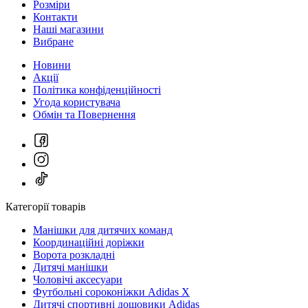
Розміри
Контакти
Наші магазини
Вибране
Новини
Акції
Політика конфіденційності
Угода користувача
Обмін та Повернення
Категорії товарів
Манішки для дитячих команд
Координаційні доріжки
Ворота розкладні
Дитячі манішки
Чоловічі аксесуари
Футбольні сороконіжки Adidas X
Дитячі спортивні дощовики Adidas