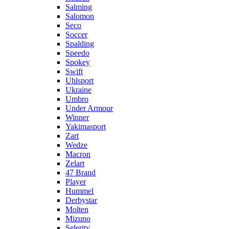
Salming
Salomon
Seco
Soccer
Spalding
Speedo
Spokey
Swift
Uhlsport
Ukraine
Umbro
Under Armour
Winner
Yakimasport
Zart
Wedze
Macron
Zelart
47 Brand
Player
Hummel
Derbystar
Molten
Mizuno
Selerity