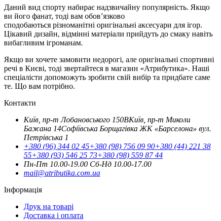
Даний вид спорту набирає надзвичайну популярність. Якщо
ви його фанат, тоді вам обов’язково
сподобаються різноманітні оригінальні аксесуари для ігор.
Цікавий дизайн, відмінні матеріали прийдуть до смаку навіть
вибагливим ігроманам.
Якщо ви хочете замовити недорогі, але оригінальні спортивні
речі в Києві, тоді звертайтеся в магазин «Атрибутика». Наші
спеціалісти допоможуть зробити свій вибір та придбате саме
те. Що вам потрібно.
Контакти
Київ, пр-т Лобановського 150В
Київ, пр-т Миколи
Бажана 14
Софіївська Борщагівка ЖК «Барселона» вул.
Петрівська 1
+380 (96) 344 02 45
+380 (98) 756 09 90
+380 (44) 221 38
55
+380 (93) 546 25 73
+380 (98) 559 87 44
Пн-Пт 10.00-19.00
Cб-Нд 10.00-17.00
mail@atributika.com.ua
Інформація
Друк на товарі
Доставка і оплата