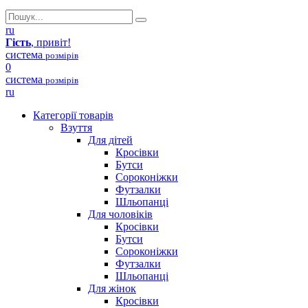
ru
Гість
, привіт!
система
розмірів
0
система
розмірів
ru
Категорії товарів
Взуття
Для дітей
Кросівки
Бутси
Сороконіжки
Футзалки
Шльопанці
Для чоловіків
Кросівки
Бутси
Сороконіжки
Футзалки
Шльопанці
Для жінок
Кросівки