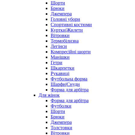
Шорти
Брюки
Джемпера
Головні убори
Спортивні костюми
Куртки|Жилети
Вітровки
Термобілизна
Легінси
Компресійні шорти
Манішки
Гетри
Шкарпетки
Рукавиці
Футбольна форма
Шарфи|Снуди
Форма для арбітра
Для жінок
Форма для арбітра
Футболки
Шорти
Брюки
Джемпера
Толстовки
Вітровки