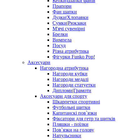
Кепки|Шапки фанів
Прапори
Фан шапки
Дудки|Хлопавки
Сумки|Рюкзаки
М'ячі сувенірні
Брелки
Вимпела
Посуд
Різна атрибутика
Фігурки Funko Pop!
Аксесуари
Нагородна атрибутика
Нагороди кубки
Нагороди медалі
Нагороди статуетки
Дипломи|Грамоти
Аксесуари для спорту
Шкарпетки спортивні
Футбольні щитки
Капитанскі пов`язки
Фіксатори для гетр та щитків
Пляшки - поїлки
Пов`язки на голову
Напульсники