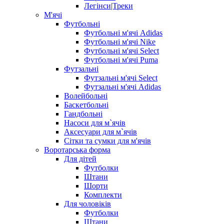
Легінси|Треки
М'ячі
Футбольні
Футбольні м'ячі Adidas
Футбольні м'ячі Nike
Футбольні м'ячі Select
Футбольні м'ячі Puma
Футзальні
Футзальні м'ячі Select
Футзальні м'ячі Adidas
Волейбольні
Баскетбольні
Гандбольні
Насоси для м`ячів
Аксесуари для м`ячів
Сітки та сумки для м'ячів
Воротарська форма
Для дітей
Футболки
Штани
Шорти
Комплекти
Для чоловіків
Футболки
Штани