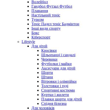
Волейбол
Гандбол Футзал Футбол
Плавання
Настільний теніс
Туризм
Теніс Падел теніс Бадмінтон
Інші види спорту
Бокс
Кіберспорт
Lifestyle
Для дітей
Кросівки
Шльопанці і сандалі
Черевики
Футболки і майки
Аксесуари для дітей
Шорти
Штани
Вітровки і олімпійки
Толстовки і худі
Спортивні костюми
Куртки і жилети
Плавки шорти для дітей
Спідня білизна
Для чоловіків