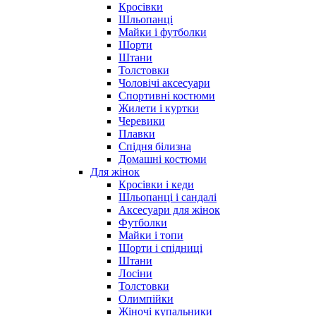
Кросівки
Шльопанці
Майки і футболки
Шорти
Штани
Толстовки
Чоловічі аксесуари
Спортивні костюми
Жилети і куртки
Черевики
Плавки
Спідня білизна
Домашні костюми
Для жінок
Кросівки і кеди
Шльопанці і сандалі
Аксесуари для жінок
Футболки
Майки і топи
Шорти і спідниці
Штани
Лосіни
Толстовки
Олимпійки
Жіночі купальники