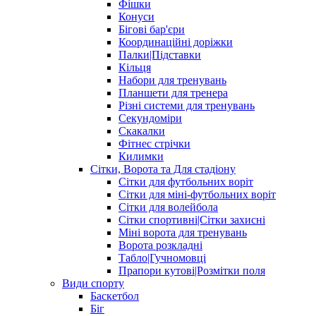
Фішки
Конуси
Бігові бар'єри
Координаційні доріжки
Палки|Підставки
Кільця
Набори для тренувань
Планшети для тренера
Різні системи для тренувань
Секундоміри
Скакалки
Фітнес стрічки
Килимки
Сітки, Ворота та Для стадіону
Сітки для футбольних воріт
Сітки для міні-футбольних воріт
Сітки для волейбола
Сітки спортивні|Cітки захисні
Міні ворота для тренувань
Ворота розкладні
Табло|Гучномовці
Прапори кутові|Розмітки поля
Види спорту
Баскетбол
Біг