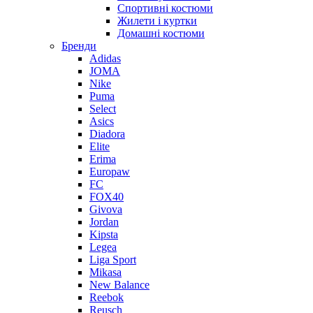
Спортивні костюми
Жилети і куртки
Домашні костюми
Бренди
Adidas
JOMA
Nike
Puma
Select
Asics
Diadora
Elite
Erima
Europaw
FC
FOX40
Givova
Jordan
Kipsta
Legea
Liga Sport
Mikasa
New Balance
Reebok
Reusch