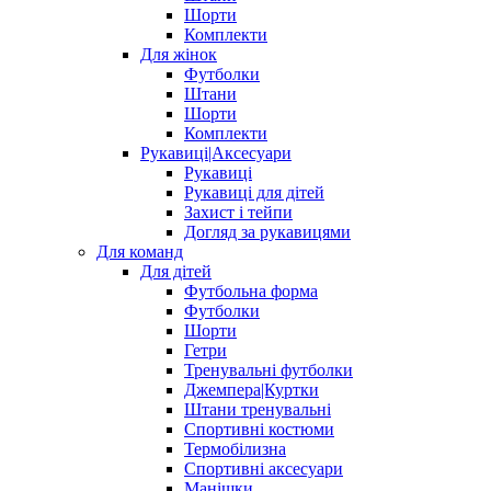
Шорти
Комплекти
Для жінок
Футболки
Штани
Шорти
Комплекти
Рукавиці|Аксесуари
Рукавиці
Рукавиці для дітей
Захист і тейпи
Догляд за рукавицями
Для команд
Для дітей
Футбольна форма
Футболки
Шорти
Гетри
Тренувальні футболки
Джемпера|Куртки
Штани тренувальні
Спортивні костюми
Термобілизна
Спортивні аксесуари
Манішки