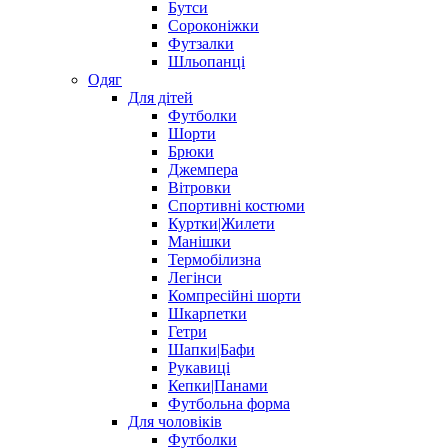
Бутси
Сороконіжки
Футзалки
Шльопанці
Одяг
Для дітей
Футболки
Шорти
Брюки
Джемпера
Вітровки
Спортивні костюми
Куртки|Жилети
Манішки
Термобілизна
Легінси
Компресійні шорти
Шкарпетки
Гетри
Шапки|Бафи
Рукавиці
Кепки|Панами
Футбольна форма
Для чоловіків
Футболки