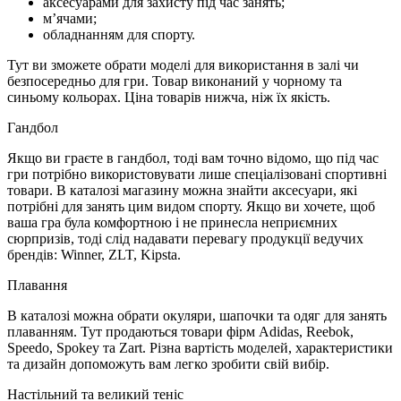
аксесуарами для захисту під час занять;
м’ячами;
обладнанням для спорту.
Тут ви зможете обрати моделі для використання в залі чи
безпосередньо для гри. Товар виконаний у чорному та
синьому кольорах. Ціна товарів нижча, ніж їх якість.
Гандбол
Якщо ви граєте в гандбол, тоді вам точно відомо, що під час
гри потрібно використовувати лише спеціалізовані спортивні
товари. В каталозі магазину можна знайти аксесуари, які
потрібні для занять цим видом спорту. Якщо ви хочете, щоб
ваша гра була комфортною і не принесла неприємних
сюрпризів, тоді слід надавати перевагу продукції ведучих
брендів: Winner, ZLT, Kipsta.
Плавання
В каталозі можна обрати окуляри, шапочки та одяг для занять
плаванням. Тут продаються товари фірм Adidas, Reebok,
Speedo, Spokey та Zart. Різна вартість моделей, характеристики
та дизайн допоможуть вам легко зробити свій вибір.
Настільний та великий теніс