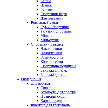
Кепки
Шапки
Рукавиці
Спортивні бафи
Для плавання
Рюкзаки, Сумки
Сумки спортивні
Рюкзаки спортивні
Мішки
Міні-сумки
Спортивний захист
Наколінники
Налокітники
Гомілкостопи
Кінезіо тейпи
Спортивна медицина
Бандажі для рук
Бандажі для ніг
Обладнання
Для арбітра
Свистки
Атрибути для арбітра
Прапорці судді
Картки судді
Інвентар для тренувань