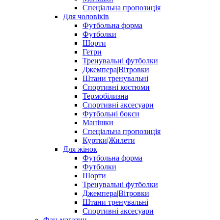
Спеціальна пропозиція
Для чоловіків
Футбольна форма
Футболки
Шорти
Гетри
Тренувальні футболки
Джемпера|Вітровки
Штани тренувальні
Спортивні костюми
Термобілизна
Спортивні аксесуари
Футбольні бокси
Манішки
Спеціальна пропозиція
Куртки|Жилети
Для жінок
Футбольна форма
Футболки
Шорти
Тренувальні футболки
Джемпера|Вітровки
Штани тренувальні
Спортивні аксесуари
Фан-магазин