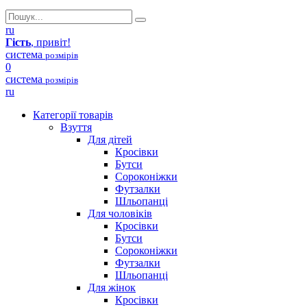
ru
Гість
, привіт!
система
розмірів
0
система
розмірів
ru
Категорії товарів
Взуття
Для дітей
Кросівки
Бутси
Сороконіжки
Футзалки
Шльопанці
Для чоловіків
Кросівки
Бутси
Сороконіжки
Футзалки
Шльопанці
Для жінок
Кросівки