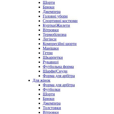
Шорти
Брюки
Джемпера
Головні убори
Спортивні костюми
Куртки|Жилети
Вітровки
Термобілизна
Легінси
Компресійні шорти
Манішки
Гетри
Шкарпетки
Рукавиці
Футбольна форма
Шарфи|Снуди
Форма для арбітра
Для жінок
Форма для арбітра
Футболки
Шорти
Брюки
Джемпера
Толстовки
Вітровки