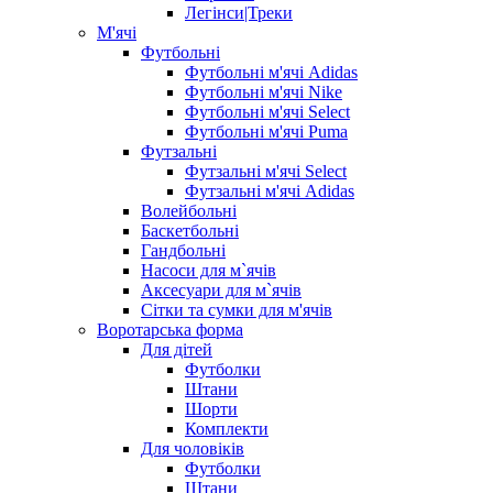
Легінси|Треки
М'ячі
Футбольні
Футбольні м'ячі Adidas
Футбольні м'ячі Nike
Футбольні м'ячі Select
Футбольні м'ячі Puma
Футзальні
Футзальні м'ячі Select
Футзальні м'ячі Adidas
Волейбольні
Баскетбольні
Гандбольні
Насоси для м`ячів
Аксесуари для м`ячів
Сітки та сумки для м'ячів
Воротарська форма
Для дітей
Футболки
Штани
Шорти
Комплекти
Для чоловіків
Футболки
Штани