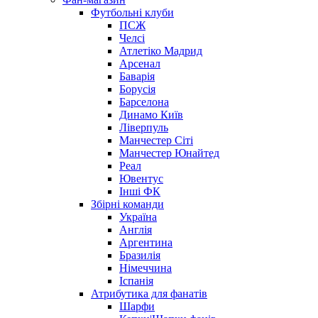
Футбольні клуби
ПСЖ
Челсі
Атлетіко Мадрид
Арсенал
Баварія
Борусія
Барселона
Динамо Київ
Ліверпуль
Манчестер Сіті
Манчестер Юнайтед
Реал
Ювентус
Інші ФК
Збірні команди
Україна
Англія
Аргентина
Бразилія
Німеччина
Іспанія
Атрибутика для фанатів
Шарфи