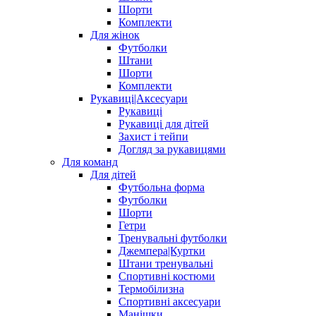
Шорти
Комплекти
Для жінок
Футболки
Штани
Шорти
Комплекти
Рукавиці|Аксесуари
Рукавиці
Рукавиці для дітей
Захист і тейпи
Догляд за рукавицями
Для команд
Для дітей
Футбольна форма
Футболки
Шорти
Гетри
Тренувальні футболки
Джемпера|Куртки
Штани тренувальні
Спортивні костюми
Термобілизна
Спортивні аксесуари
Манішки