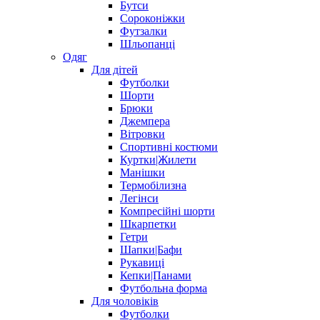
Бутси
Сороконіжки
Футзалки
Шльопанці
Одяг
Для дітей
Футболки
Шорти
Брюки
Джемпера
Вітровки
Спортивні костюми
Куртки|Жилети
Манішки
Термобілизна
Легінси
Компресійні шорти
Шкарпетки
Гетри
Шапки|Бафи
Рукавиці
Кепки|Панами
Футбольна форма
Для чоловіків
Футболки