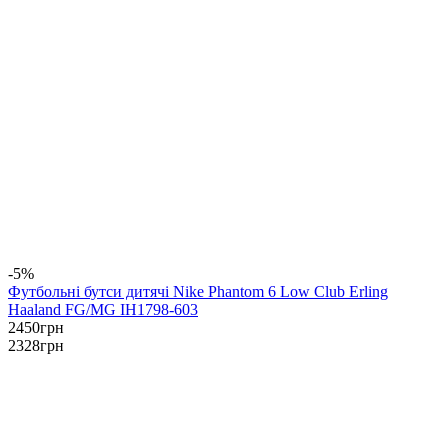
-5%
Футбольні бутси дитячі Nike Phantom 6 Low Club Erling
Haaland FG/MG IH1798-603
2450
грн
2328
грн