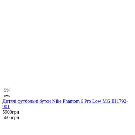
-5%
new
Дитячі футбольні бутси Nike Phantom 6 Pro Low MG IH1792-
901
5900
грн
5605
грн