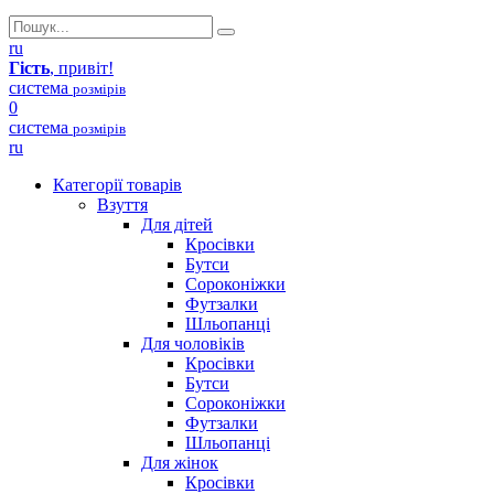
ru
Гість
, привіт!
система
розмірів
0
система
розмірів
ru
Категорії товарів
Взуття
Для дітей
Кросівки
Бутси
Сороконіжки
Футзалки
Шльопанці
Для чоловіків
Кросівки
Бутси
Сороконіжки
Футзалки
Шльопанці
Для жінок
Кросівки