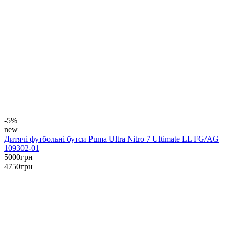
-5%
new
Дитячі футбольні бутси Puma Ultra Nitro 7 Ultimate LL FG/AG
109302-01
5000
грн
4750
грн