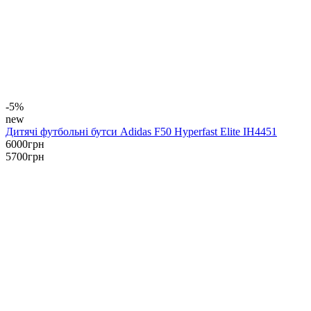
-5%
new
Дитячі футбольні бутси Adidas F50 Hyperfast Elite IH4451
6000
грн
5700
грн