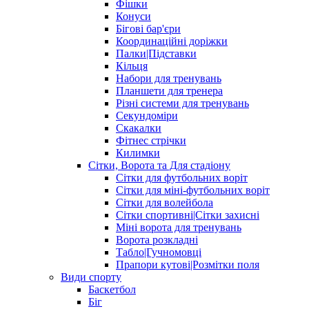
Фішки
Конуси
Бігові бар'єри
Координаційні доріжки
Палки|Підставки
Кільця
Набори для тренувань
Планшети для тренера
Різні системи для тренувань
Секундоміри
Скакалки
Фітнес стрічки
Килимки
Сітки, Ворота та Для стадіону
Сітки для футбольних воріт
Сітки для міні-футбольних воріт
Сітки для волейбола
Сітки спортивні|Cітки захисні
Міні ворота для тренувань
Ворота розкладні
Табло|Гучномовці
Прапори кутові|Розмітки поля
Види спорту
Баскетбол
Біг