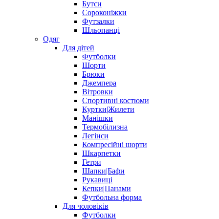
Бутси
Сороконіжки
Футзалки
Шльопанці
Одяг
Для дітей
Футболки
Шорти
Брюки
Джемпера
Вітровки
Спортивні костюми
Куртки|Жилети
Манішки
Термобілизна
Легінси
Компресійні шорти
Шкарпетки
Гетри
Шапки|Бафи
Рукавиці
Кепки|Панами
Футбольна форма
Для чоловіків
Футболки