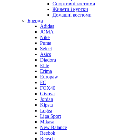
Спортивні костюми
Жилети і куртки
Домашні костюми
Бренди
Adidas
JOMA
Nike
Puma
Select
Asics
Diadora
Elite
Erima
Europaw
FC
FOX40
Givova
Jordan
Kipsta
Legea
Liga Sport
Mikasa
New Balance
Reebok
Reusch