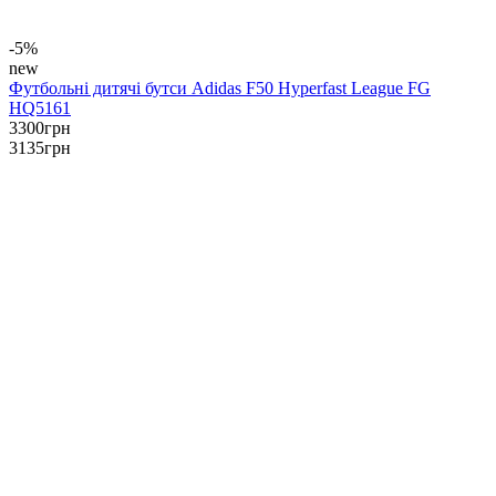
-5%
new
Футбольні дитячі бутси Adidas F50 Hyperfast League FG
HQ5161
3300
грн
3135
грн