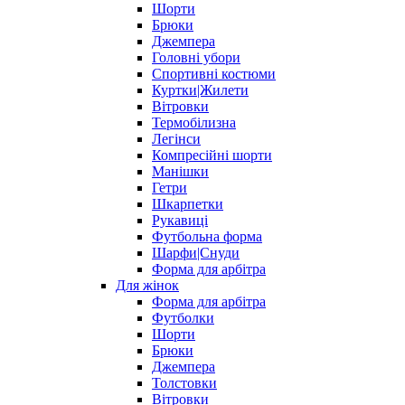
Шорти
Брюки
Джемпера
Головні убори
Спортивні костюми
Куртки|Жилети
Вітровки
Термобілизна
Легінси
Компресійні шорти
Манішки
Гетри
Шкарпетки
Рукавиці
Футбольна форма
Шарфи|Снуди
Форма для арбітра
Для жінок
Форма для арбітра
Футболки
Шорти
Брюки
Джемпера
Толстовки
Вітровки