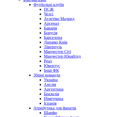
Футбольні клуби
ПСЖ
Челсі
Атлетіко Мадрид
Арсенал
Баварія
Борусія
Барселона
Динамо Київ
Ліверпуль
Манчестер Сіті
Манчестер Юнайтед
Реал
Ювентус
Інші ФК
Збірні команди
Україна
Англія
Аргентина
Бразилія
Німеччина
Іспанія
Атрибутика для фанатів
Шарфи