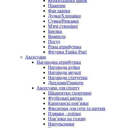
Кепки|Шапки фанів
Прапори
Фан шапки
Дудки|Хлопавки
Сумки|Рюкзаки
М'ячі сувенірні
Брелки
Вимпела
Посуд
Різна атрибутика
Фігурки Funko Pop!
Аксесуари
Нагородна атрибутика
Нагороди кубки
Нагороди медалі
Нагороди статуетки
Дипломи|Грамоти
Аксесуари для спорту
Шкарпетки спортивні
Футбольні щитки
Капитанскі пов`язки
Фіксатори для гетр та щитків
Пляшки - поїлки
Пов`язки на голову
Напульсники