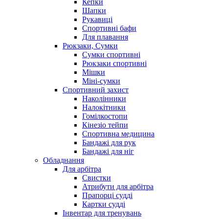
Кепки
Шапки
Рукавиці
Спортивні бафи
Для плавання
Рюкзаки, Сумки
Сумки спортивні
Рюкзаки спортивні
Мішки
Міні-сумки
Спортивний захист
Наколінники
Налокітники
Гомілкостопи
Кінезіо тейпи
Спортивна медицина
Бандажі для рук
Бандажі для ніг
Обладнання
Для арбітра
Свистки
Атрибути для арбітра
Прапорці судді
Картки судді
Інвентар для тренувань