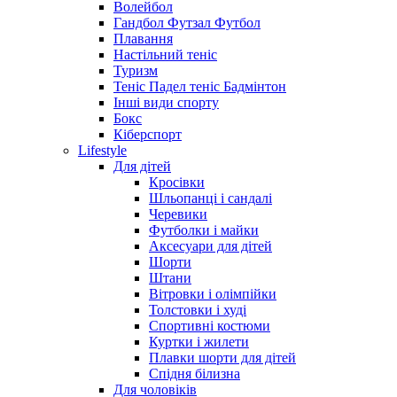
Волейбол
Гандбол Футзал Футбол
Плавання
Настільний теніс
Туризм
Теніс Падел теніс Бадмінтон
Інші види спорту
Бокс
Кіберспорт
Lifestyle
Для дітей
Кросівки
Шльопанці і сандалі
Черевики
Футболки і майки
Аксесуари для дітей
Шорти
Штани
Вітровки і олімпійки
Толстовки і худі
Спортивні костюми
Куртки і жилети
Плавки шорти для дітей
Спідня білизна
Для чоловіків