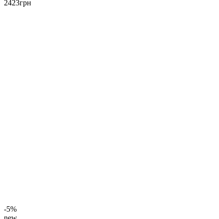
2423
грн
-5%
new