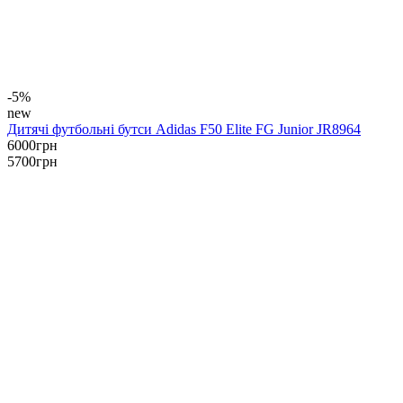
-5%
new
Дитячі футбольні бутси Adidas F50 Elite FG Junior JR8964
6000
грн
5700
грн