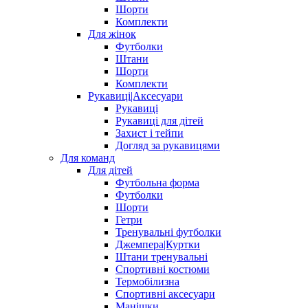
Шорти
Комплекти
Для жінок
Футболки
Штани
Шорти
Комплекти
Рукавиці|Аксесуари
Рукавиці
Рукавиці для дітей
Захист і тейпи
Догляд за рукавицями
Для команд
Для дітей
Футбольна форма
Футболки
Шорти
Гетри
Тренувальні футболки
Джемпера|Куртки
Штани тренувальні
Спортивні костюми
Термобілизна
Спортивні аксесуари
Манішки