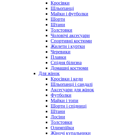
Кросівки
Шльопанці
Майки і футболки
Шорти
Штани
Толстовки
Чоловічі аксесуари
Спортивні костюми
Жилети і куртки
Черевики
Плавки
Спідня білизна
Домашні костюми
Для жінок
Кросівки і кеди
Шльопанці і сандалі
Аксесуари для жінок
Футболки
Майки і топи
Шорти і спідниці
Штани
Лосіни
Толстовки
Олимпійки
Жіночі купальники