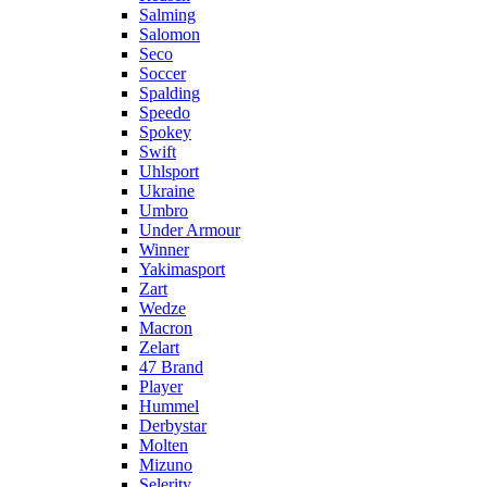
Salming
Salomon
Seco
Soccer
Spalding
Speedo
Spokey
Swift
Uhlsport
Ukraine
Umbro
Under Armour
Winner
Yakimasport
Zart
Wedze
Macron
Zelart
47 Brand
Player
Hummel
Derbystar
Molten
Mizuno
Selerity