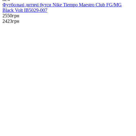
Футбольні дитячі бутси Nike Tiempo Maestro Club FG/MG
Black Volt IB5029-007
2550
грн
2423
грн