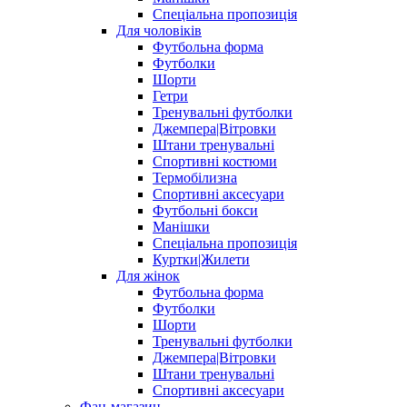
Спеціальна пропозиція
Для чоловіків
Футбольна форма
Футболки
Шорти
Гетри
Тренувальні футболки
Джемпера|Вітровки
Штани тренувальні
Спортивні костюми
Термобілизна
Спортивні аксесуари
Футбольні бокси
Манішки
Спеціальна пропозиція
Куртки|Жилети
Для жінок
Футбольна форма
Футболки
Шорти
Тренувальні футболки
Джемпера|Вітровки
Штани тренувальні
Спортивні аксесуари
Фан-магазин