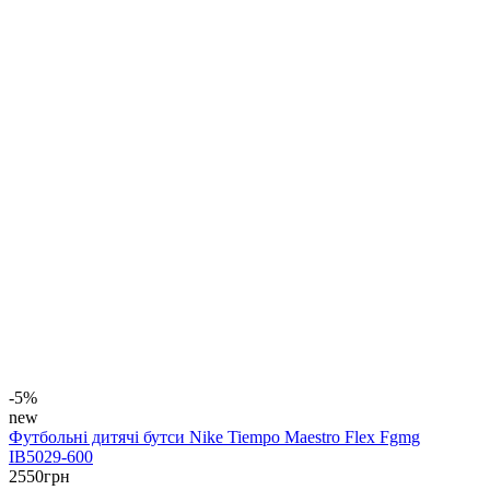
-5%
new
Футбольні дитячі бутси Nike Tiempo Maestro Flex Fgmg
IB5029-600
2550
грн