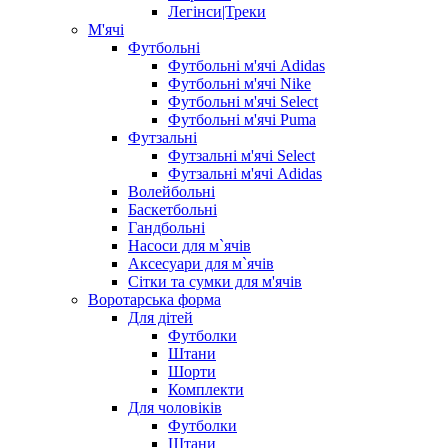
Легінси|Треки
М'ячі
Футбольні
Футбольні м'ячі Adidas
Футбольні м'ячі Nike
Футбольні м'ячі Select
Футбольні м'ячі Puma
Футзальні
Футзальні м'ячі Select
Футзальні м'ячі Adidas
Волейбольні
Баскетбольні
Гандбольні
Насоси для м`ячів
Аксесуари для м`ячів
Сітки та сумки для м'ячів
Воротарська форма
Для дітей
Футболки
Штани
Шорти
Комплекти
Для чоловіків
Футболки
Штани