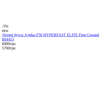
-5%
new
Дитячі бутси Адidas F50 HYPERFAST ELITE Firm Ground
IH4453
6000
грн
5700
грн