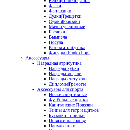
Кепки|Шапки фанов
Флаги
Фан шапки
Дудки|Трещетки
Сумки|Рюкзаки
Мячи сувенирные
Брелоки
Вымпела
Посуда
Разная атрибутика
Фигурки Funko Pop!
Аксессуары
Наградная атрибутика
Награды кубки
Награды медали
Награды статуэтки
Дипломы|Грамоты
Аксессуары для спорта
Носки спортивные
Футбольные щитки
Капитанские Повязки
Тейпы для гетр и щитков
Бутылки - поилки
Повязки на голову
Напульсники