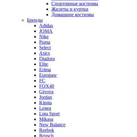
Спортивные костюмы
Жилеты и куртки
Домашние костюмы
Бренды
Adidas
JOMA
Nike
Puma
Select
Asics
Diadora
Elite
Erima
Europaw
FC
FOX40
Givova
Jordan
Kipsta
Legea
Liga Sport
Mikasa
New Balance
Reebok
Reusch