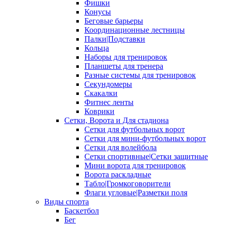
Фишки
Конусы
Беговые барьеры
Координационные лестницы
Палки|Подставки
Кольца
Наборы для тренировок
Планшеты для тренера
Разные системы для тренировок
Секундомеры
Скакалки
Фитнес ленты
Коврики
Сетки, Ворота и Для стадиона
Сетки для футбольных ворот
Сетки для мини-футбольных ворот
Сетки для волейбола
Сетки спортивные|Сетки защитные
Мини ворота для тренировок
Ворота раскладные
Табло|Громкоговорители
Флаги угловые|Разметки поля
Виды спорта
Баскетбол
Бег