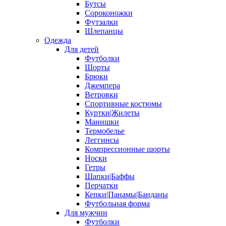
Бутсы
Сороконожки
Футзалки
Шлепанцы
Одежда
Для детей
Футболки
Шорты
Брюки
Джемпера
Ветровки
Спортивные костюмы
Куртки|Жилеты
Манишки
Термобелье
Леггинсы
Компрессионные шорты
Носки
Гетры
Шапки|Баффы
Перчатки
Кепки|Панамы|Банданы
Футбольная форма
Для мужчин
Футболки