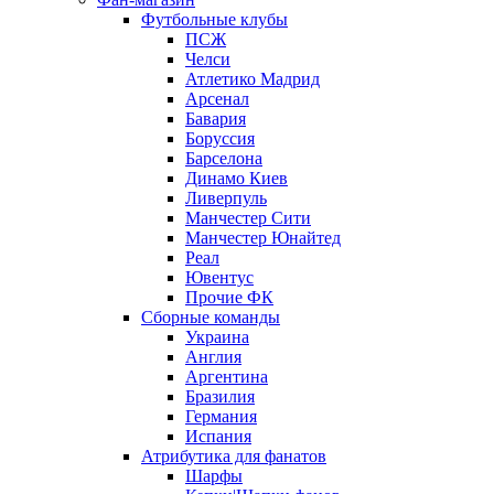
Футбольные клубы
ПСЖ
Челси
Атлетико Мадрид
Арсенал
Бавария
Боруссия
Барселона
Динамо Киев
Ливерпуль
Манчестер Сити
Манчестер Юнайтед
Реал
Ювентус
Прочие ФК
Сборные команды
Украина
Англия
Аргентина
Бразилия
Германия
Испания
Атрибутика для фанатов
Шарфы