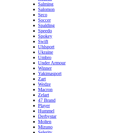
Salming
Salomon
Seco
Soccer
Spalding
Speedo
Spokey
Swift
Uhlsport
Ukraine
Umbro
Under Armour
Winner
Yakimasport
Zart
Wedze
Macron
Zelart
47 Brand
Player
Hummel
Derbystar
Molten
Mizuno
Selerity