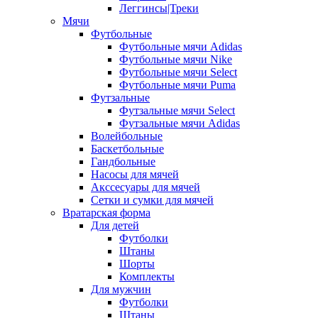
Леггинсы|Треки
Мячи
Футбольные
Футбольные мячи Adidas
Футбольные мячи Nike
Футбольные мячи Select
Футбольные мячи Puma
Футзальные
Футзальные мячи Select
Футзальные мячи Adidas
Волейбольные
Баскетбольные
Гандбольные
Насосы для мячей
Акссесуары для мячей
Сетки и сумки для мячей
Вратарская форма
Для детей
Футболки
Штаны
Шорты
Комплекты
Для мужчин
Футболки
Штаны