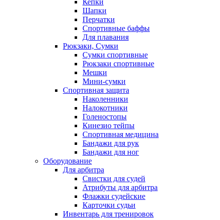
Кепки
Шапки
Перчатки
Спортивные баффы
Для плавания
Рюкзаки, Сумки
Сумки спортивные
Рюкзаки спортивные
Мешки
Мини-сумки
Спортивная защита
Наколенники
Налокотники
Голеностопы
Кинезио тейпы
Спортивная медицина
Бандажи для рук
Бандажи для ног
Оборудование
Для арбитра
Свистки для судей
Атрибуты для арбитра
Флажки судейские
Карточки судьи
Инвентарь для тренировок