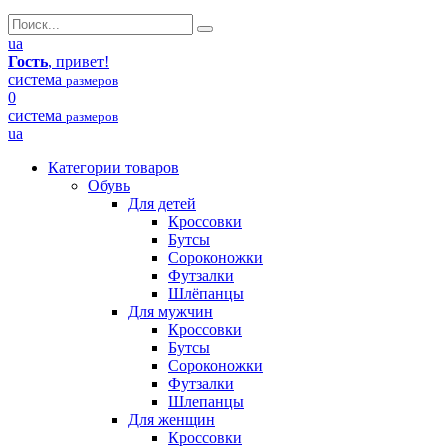
ua
Гость
, привет!
система
размеров
0
система
размеров
ua
Категории товаров
Обувь
Для детей
Кроссовки
Бутсы
Сороконожки
Футзалки
Шлёпанцы
Для мужчин
Кроссовки
Бутсы
Сороконожки
Футзалки
Шлепанцы
Для женщин
Кроссовки