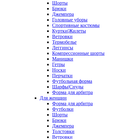
Шорты
Брюки
Джемпера
Головные уборы
Спортивные костюмы
Куртки|Жилеты
Ветровки
Термобелье
Леггинсы
Компрессионные шорты
Манишки
Гетры
Носки
Перчатки
Футбольная форма
Шарфы|Снуды
Форма для арбитра
Для женщин
Форма для арбитра
Футболки
Шорты
Брюки
Джемпера
Толстовки
Ветровки