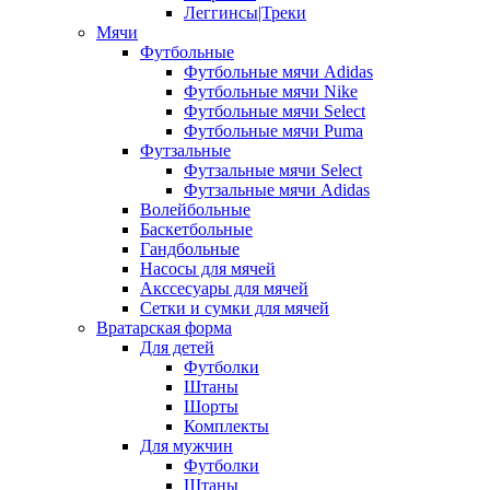
Леггинсы|Треки
Мячи
Футбольные
Футбольные мячи Adidas
Футбольные мячи Nike
Футбольные мячи Select
Футбольные мячи Puma
Футзальные
Футзальные мячи Select
Футзальные мячи Adidas
Волейбольные
Баскетбольные
Гандбольные
Насосы для мячей
Акссесуары для мячей
Сетки и сумки для мячей
Вратарская форма
Для детей
Футболки
Штаны
Шорты
Комплекты
Для мужчин
Футболки
Штаны