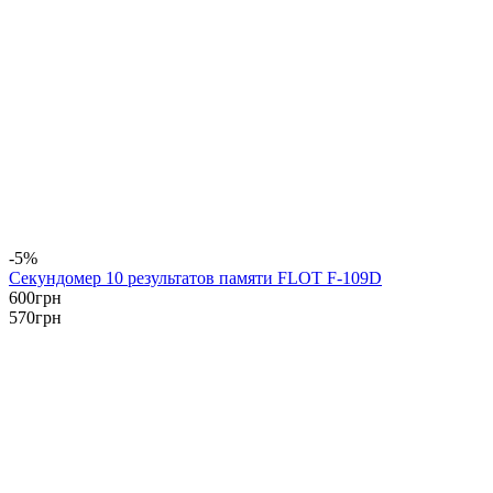
-5%
Секундомер 10 результатов памяти FLOT F-109D
600
грн
570
грн