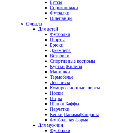
Бутсы
Сороконожки
Футзалки
Шлепанцы
Одежда
Для детей
Футболки
Шорты
Брюки
Джемпера
Ветровки
Спортивные костюмы
Куртки|Жилеты
Манишки
Термобелье
Леггинсы
Компрессионные шорты
Носки
Гетры
Шапки|Баффы
Перчатки
Кепки|Панамы|Банданы
Футбольная форма
Для мужчин
Футболки