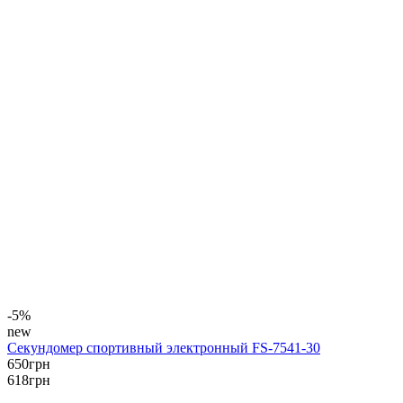
-5%
new
Секундомер спортивный электронный FS-7541-30
650
грн
618
грн