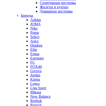
Спортивные костюмы
Жилеты и куртки
Домашние костюмы
Бренды
Adidas
JOMA
Nike
Puma
Select
Asics
Diadora
Elite
Erima
Europaw
FC
FOX40
Givova
Jordan
Kipsta
Legea
Liga Sport
Mikasa
New Balance
Reebok
Reusch