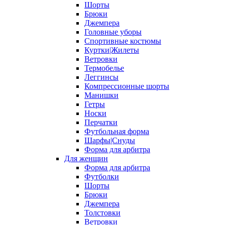
Шорты
Брюки
Джемпера
Головные уборы
Спортивные костюмы
Куртки|Жилеты
Ветровки
Термобелье
Леггинсы
Компрессионные шорты
Манишки
Гетры
Носки
Перчатки
Футбольная форма
Шарфы|Снуды
Форма для арбитра
Для женщин
Форма для арбитра
Футболки
Шорты
Брюки
Джемпера
Толстовки
Ветровки