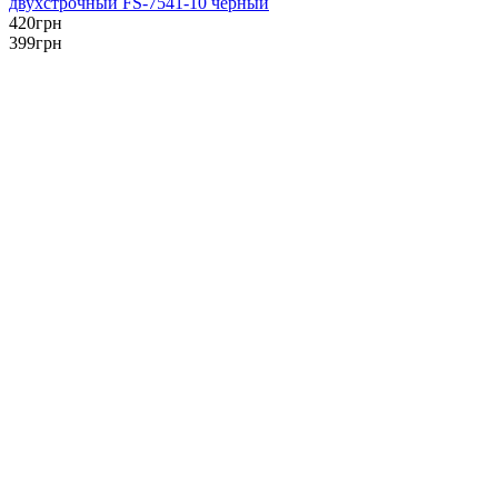
двухстрочный FS-7541-10 черный
420
грн
399
грн