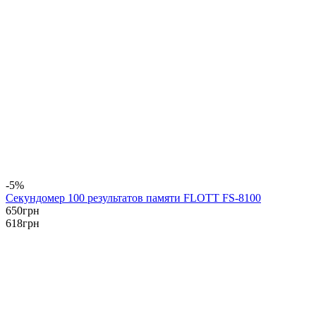
-5%
Секундомер 100 результатов памяти FLOTT FS-8100
650
грн
618
грн