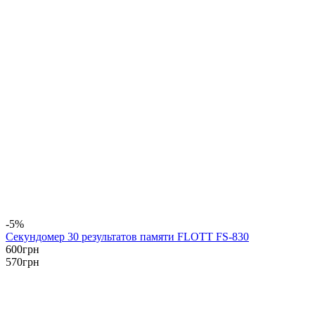
-5%
Секундомер 30 результатов памяти FLOTT FS-830
600
грн
570
грн