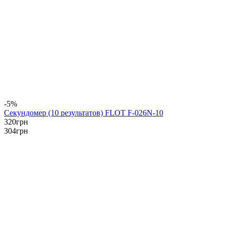
-5%
Секундомер (10 результатов) FLOT F-026N-10
320
грн
304
грн