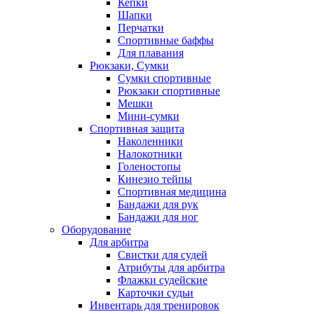
Кепки
Шапки
Перчатки
Спортивные баффы
Для плавания
Рюкзаки, Сумки
Сумки спортивные
Рюкзаки спортивные
Мешки
Мини-сумки
Спортивная защита
Наколенники
Налокотники
Голеностопы
Кинезио тейпы
Спортивная медицина
Бандажи для рук
Бандажи для ног
Оборудование
Для арбитра
Свистки для судей
Атрибуты для арбитра
Флажки судейские
Карточки судьи
Инвентарь для тренировок