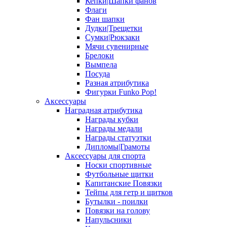
Кепки|Шапки фанов
Флаги
Фан шапки
Дудки|Трещетки
Сумки|Рюкзаки
Мячи сувенирные
Брелоки
Вымпела
Посуда
Разная атрибутика
Фигурки Funko Pop!
Аксессуары
Наградная атрибутика
Награды кубки
Награды медали
Награды статуэтки
Дипломы|Грамоты
Аксессуары для спорта
Носки спортивные
Футбольные щитки
Капитанские Повязки
Тейпы для гетр и щитков
Бутылки - поилки
Повязки на голову
Напульсники