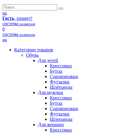
ua
Гость
, привет!
система
размеров
0
система
размеров
ua
Категории товаров
Обувь
Для детей
Кроссовки
Бутсы
Сороконожки
Футзалки
Шлёпанцы
Для мужчин
Кроссовки
Бутсы
Сороконожки
Футзалки
Шлепанцы
Для женщин
Кроссовки