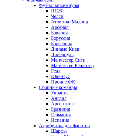
Футбольные клубы
ПСЖ
Челси
Атлетико Мадрид
Арсенал
Бавария
Боруссия
Барселона
Динамо Киев
Ливерпуль
Манчестер Сити
Манчестер Юнайтед
Реал
Ювентус
Прочие ФК
Сборные команды
Украина
Англия
Аргентина
Бразилия
Германия
Испания
Атрибутика для фанатов
Шарфы