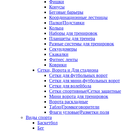
Фишки
Конусы
Беговые барьеры
Координационные лестницы
Палки|Подставки
Кольца
Наборы для тренировок
Планшеты для тренера
Разные системы для тренировок
Секундомеры
Скакалки
Фитнес ленты
Коврики
Сетки, Ворота и Для стадиона
Сетки для футбольных ворот
Сетки для мини-футбольных ворот
Сетки для волейбола
Сетки спортивные|Сетки защитные
Мини ворота для тренировок
Ворота раскладные
Табло|Громкоговорители
Флаги угловые|Разметки поля
Виды спорта
Баскетбол
Бег