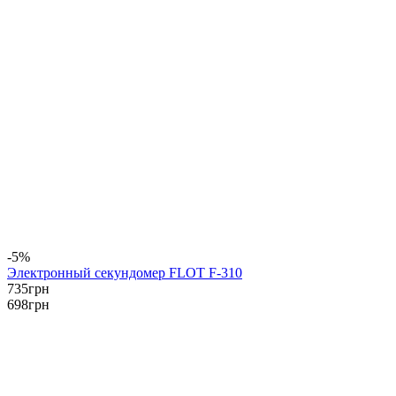
-5%
Электронный секундомер FLOT F-310
735
грн
698
грн