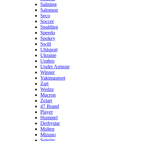
Salming
Salomon
Seco
Soccer
Spalding
Speedo
Spokey
Swift
Uhlsport
Ukraine
Umbro
Under Armour
Winner
Yakimasport
Zart
Wedze
Macron
Zelart
47 Brand
Player
Hummel
Derbystar
Molten
Mizuno
Selerity