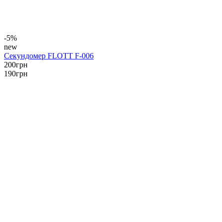
-5%
new
Секундомер FLOTT F-006
200
грн
190
грн