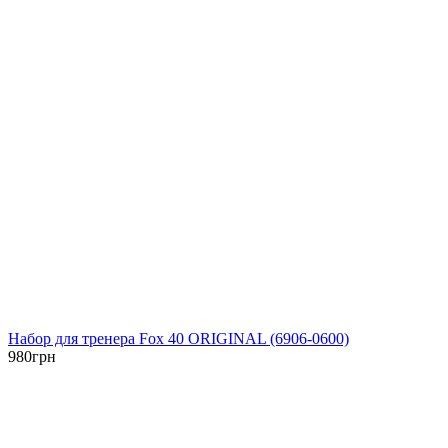
Набор для тренера Fox 40 ORIGINAL (6906-0600)
980
грн