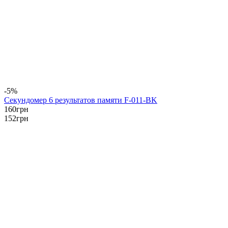
-5%
Секундомер 6 результатов памяти F-011-BK
160
грн
152
грн