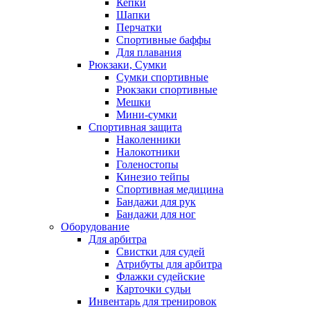
Кепки
Шапки
Перчатки
Спортивные баффы
Для плавания
Рюкзаки, Сумки
Сумки спортивные
Рюкзаки спортивные
Мешки
Мини-сумки
Спортивная защита
Наколенники
Налокотники
Голеностопы
Кинезио тейпы
Спортивная медицина
Бандажи для рук
Бандажи для ног
Оборудование
Для арбитра
Свистки для судей
Атрибуты для арбитра
Флажки судейские
Карточки судьи
Инвентарь для тренировок