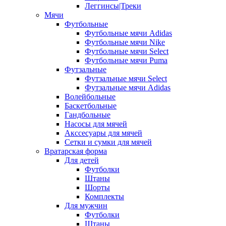
Леггинсы|Треки
Мячи
Футбольные
Футбольные мячи Adidas
Футбольные мячи Nike
Футбольные мячи Select
Футбольные мячи Puma
Футзальные
Футзальные мячи Select
Футзальные мячи Adidas
Волейбольные
Баскетбольные
Гандбольные
Насосы для мячей
Акссесуары для мячей
Сетки и сумки для мячей
Вратарская форма
Для детей
Футболки
Штаны
Шорты
Комплекты
Для мужчин
Футболки
Штаны