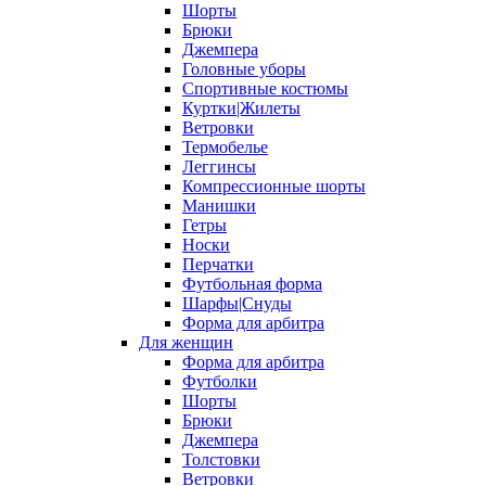
Шорты
Брюки
Джемпера
Головные уборы
Спортивные костюмы
Куртки|Жилеты
Ветровки
Термобелье
Леггинсы
Компрессионные шорты
Манишки
Гетры
Носки
Перчатки
Футбольная форма
Шарфы|Снуды
Форма для арбитра
Для женщин
Форма для арбитра
Футболки
Шорты
Брюки
Джемпера
Толстовки
Ветровки