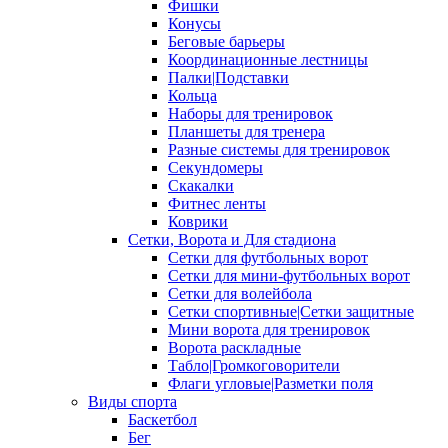
Фишки
Конусы
Беговые барьеры
Координационные лестницы
Палки|Подставки
Кольца
Наборы для тренировок
Планшеты для тренера
Разные системы для тренировок
Секундомеры
Скакалки
Фитнес ленты
Коврики
Сетки, Ворота и Для стадиона
Сетки для футбольных ворот
Сетки для мини-футбольных ворот
Сетки для волейбола
Сетки спортивные|Сетки защитные
Мини ворота для тренировок
Ворота раскладные
Табло|Громкоговорители
Флаги угловые|Разметки поля
Виды спорта
Баскетбол
Бег