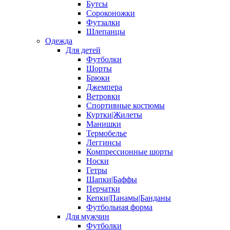
Бутсы
Сороконожки
Футзалки
Шлепанцы
Одежда
Для детей
Футболки
Шорты
Брюки
Джемпера
Ветровки
Спортивные костюмы
Куртки|Жилеты
Манишки
Термобелье
Леггинсы
Компрессионные шорты
Носки
Гетры
Шапки|Баффы
Перчатки
Кепки|Панамы|Банданы
Футбольная форма
Для мужчин
Футболки