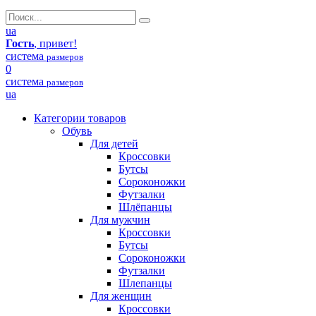
ua
Гость
, привет!
система
размеров
0
система
размеров
ua
Категории товаров
Обувь
Для детей
Кроссовки
Бутсы
Сороконожки
Футзалки
Шлёпанцы
Для мужчин
Кроссовки
Бутсы
Сороконожки
Футзалки
Шлепанцы
Для женщин
Кроссовки