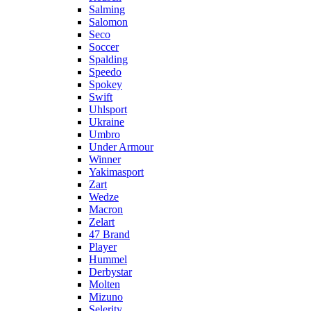
Salming
Salomon
Seco
Soccer
Spalding
Speedo
Spokey
Swift
Uhlsport
Ukraine
Umbro
Under Armour
Winner
Yakimasport
Zart
Wedze
Macron
Zelart
47 Brand
Player
Hummel
Derbystar
Molten
Mizuno
Selerity