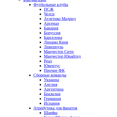
Футбольные клубы
ПСЖ
Челси
Атлетико Мадрид
Арсенал
Бавария
Боруссия
Барселона
Динамо Киев
Ливерпуль
Манчестер Сити
Манчестер Юнайтед
Реал
Ювентус
Прочие ФК
Сборные команды
Украина
Англия
Аргентина
Бразилия
Германия
Испания
Атрибутика для фанатов
Шарфы