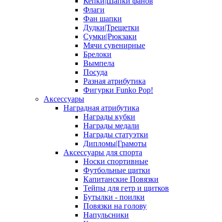
Кепки|Шапки фанов
Флаги
Фан шапки
Дудки|Трещетки
Сумки|Рюкзаки
Мячи сувенирные
Брелоки
Вымпела
Посуда
Разная атрибутика
Фигурки Funko Pop!
Аксессуары
Наградная атрибутика
Награды кубки
Награды медали
Награды статуэтки
Дипломы|Грамоты
Аксессуары для спорта
Носки спортивные
Футбольные щитки
Капитанские Повязки
Тейпы для гетр и щитков
Бутылки - поилки
Повязки на голову
Напульсники