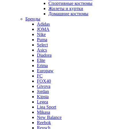
Спортивные костюмы
Жилеты и куртки
Домашние костюмы
Бренды
Adidas
JOMA
Nike
Puma
Select
Asics
Diadora
Elite
Erima
Europaw
FC
FOX40
Givova
Jordan
Kipsta
Legea
Liga Sport
Mikasa
New Balance
Reebok
Reusch