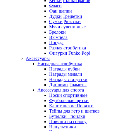
Кепки|Шапки фанов
Флаги
Фан шапки
Дудки|Трещетки
Сумки|Рюкзаки
Мячи сувенирные
Брелоки
Вымпела
Посуда
Разная атрибутика
Фигурки Funko Pop!
Аксессуары
Наградная атрибутика
Награды кубки
Награды медали
Награды статуэтки
Дипломы|Грамоты
Аксессуары для спорта
Носки спортивные
Футбольные щитки
Капитанские Повязки
Тейпы для гетр и щитков
Бутылки - поилки
Повязки на голову
Напульсники