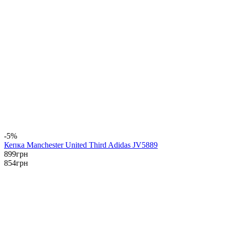
-5%
Кепка Manchester United Third Adidas JV5889
899
грн
854
грн