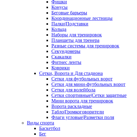
Фишки
Конусы
Беговые барьеры
Координационные лестницы
Палки|Подставки
Кольца
Наборы для тренировок
Планшеты для тренера
Разные системы для тренировок
Секундомеры
Скакалки
Фитнес ленты
Коврики
Сетки, Ворота и Для стадиона
Сетки для футбольных ворот
Сетки для мини-футбольных ворот
Сетки для волейбола
Сетки спортивные|Сетки защитные
Мини ворота для тренировок
Ворота раскладные
Табло|Громкоговорители
Флаги угловые|Разметки поля
Виды спорта
Баскетбол
Бег