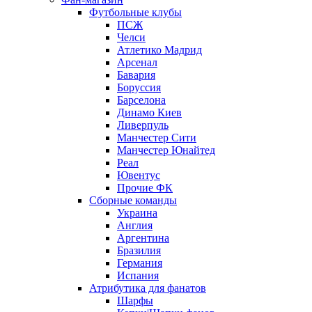
Футбольные клубы
ПСЖ
Челси
Атлетико Мадрид
Арсенал
Бавария
Боруссия
Барселона
Динамо Киев
Ливерпуль
Манчестер Сити
Манчестер Юнайтед
Реал
Ювентус
Прочие ФК
Сборные команды
Украина
Англия
Аргентина
Бразилия
Германия
Испания
Атрибутика для фанатов
Шарфы