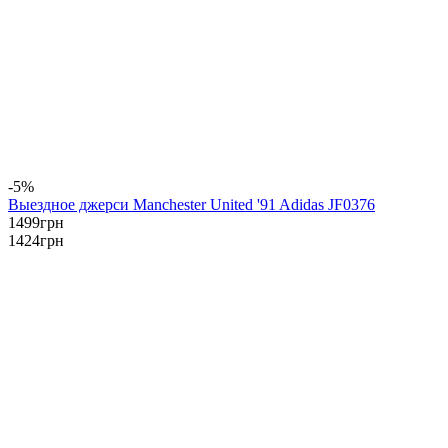
-5%
Выездное джерси Manchester United '91 Adidas JF0376
1499
грн
1424
грн