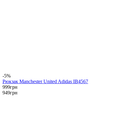
-5%
Рюкзак Manchester United Adidas IB4567
999
грн
949
грн