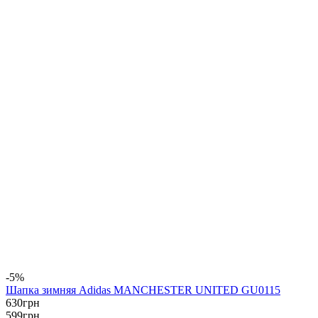
-5%
Шапка зимняя Adidas MANCHESTER UNITED GU0115
630
грн
599
грн