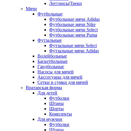
Леггинсы|Треки
Мячи
Футбольные
Футбольные мячи Adidas
Футбольные мячи Nike
Футбольные мячи Select
Футбольные мячи Puma
Футзальные
Футзальные мячи Select
Футзальные мячи Adidas
Волейбольные
Баскетбольные
Гандбольные
Насосы для мячей
Акссесуары для мячей
Сетки и сумки для мячей
Вратарская форма
Для детей
Футболки
Штаны
Шорты
Комплекты
Для мужчин
Футболки
Штаны