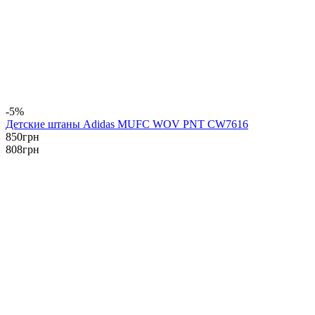
-5%
Детские штаны Adidas MUFC WOV PNT CW7616
850
грн
808
грн