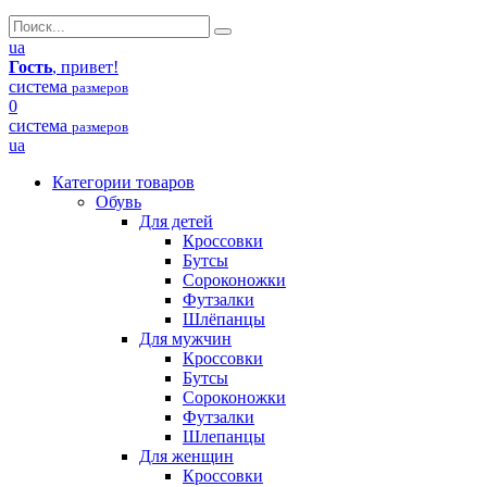
ua
Гость
, привет!
система
размеров
0
система
размеров
ua
Категории товаров
Обувь
Для детей
Кроссовки
Бутсы
Сороконожки
Футзалки
Шлёпанцы
Для мужчин
Кроссовки
Бутсы
Сороконожки
Футзалки
Шлепанцы
Для женщин
Кроссовки