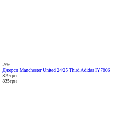
-5%
Джерси Manchester United 24/25 Third Adidas IY7806
879
грн
835
грн