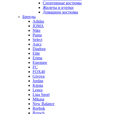
Спортивные костюмы
Жилеты и куртки
Домашние костюмы
Бренды
Adidas
JOMA
Nike
Puma
Select
Asics
Diadora
Elite
Erima
Europaw
FC
FOX40
Givova
Jordan
Kipsta
Legea
Liga Sport
Mikasa
New Balance
Reebok
Reusch