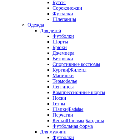
Бутсы
Сороконожки
Футзалки
Шлепанцы
Одежда
Для детей
Футболки
Шорты
Брюки
Джемпера
Ветровки
Спортивные костюмы
Куртки|Жилеты
Манишки
Термобелье
Леггинсы
Компрессионные шорты
Носки
Гетры
Шапки|Баффы
Перчатки
Кепки|Панамы|Банданы
Футбольная форма
Для мужчин
Футболки