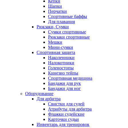
Кепки
Шапки
Перчатки
Спортивные баффы
Для плавания
Рюкзаки, Сумки
Сумки спортивные
Рюкзаки спортивные
Мешки
Мини-сумки
Спортивная защита
Наколенники
Налокотники
Голеностопы
Кинезио тейпы
Спортивная медицина
Бандажи для рук
Бандажи для ног
Оборудование
Для арбитра
Свистки для судей
Атрибуты для арбитра
Флажки судейские
Карточки судьи
Инвентарь для тренировок