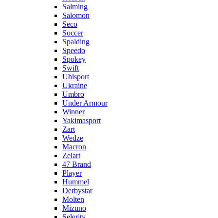
Salming
Salomon
Seco
Soccer
Spalding
Speedo
Spokey
Swift
Uhlsport
Ukraine
Umbro
Under Armour
Winner
Yakimasport
Zart
Wedze
Macron
Zelart
47 Brand
Player
Hummel
Derbystar
Molten
Mizuno
Selerity