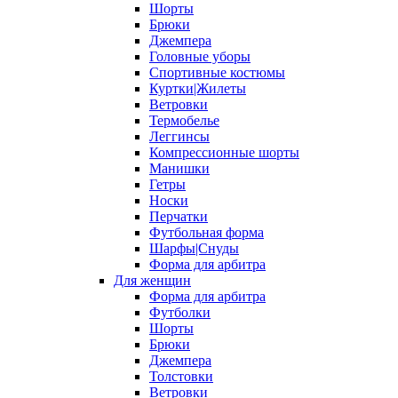
Шорты
Брюки
Джемпера
Головные уборы
Спортивные костюмы
Куртки|Жилеты
Ветровки
Термобелье
Леггинсы
Компрессионные шорты
Манишки
Гетры
Носки
Перчатки
Футбольная форма
Шарфы|Снуды
Форма для арбитра
Для женщин
Форма для арбитра
Футболки
Шорты
Брюки
Джемпера
Толстовки
Ветровки