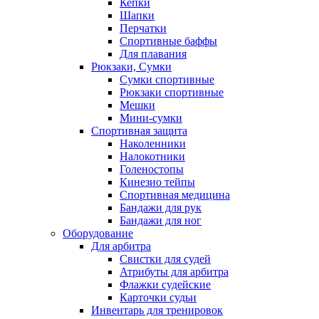
Кепки
Шапки
Перчатки
Спортивные баффы
Для плавания
Рюкзаки, Сумки
Сумки спортивные
Рюкзаки спортивные
Мешки
Мини-сумки
Спортивная защита
Наколенники
Налокотники
Голеностопы
Кинезио тейпы
Спортивная медицина
Бандажи для рук
Бандажи для ног
Оборудование
Для арбитра
Свистки для судей
Атрибуты для арбитра
Флажки судейские
Карточки судьи
Инвентарь для тренировок