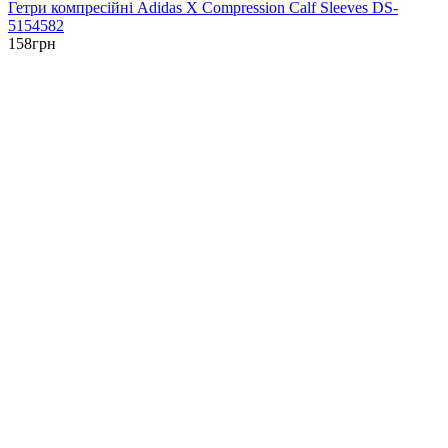
Гетри компресійні Adidas X Compression Calf Sleeves DS-
5154582
158
грн