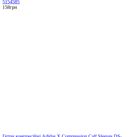
5154585
158
грн
Гетри компресійні Adidas X Compression Calf Sleeves DS-