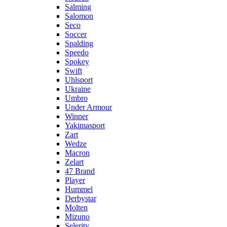
Salming
Salomon
Seco
Soccer
Spalding
Speedo
Spokey
Swift
Uhlsport
Ukraine
Umbro
Under Armour
Winner
Yakimasport
Zart
Wedze
Macron
Zelart
47 Brand
Player
Hummel
Derbystar
Molten
Mizuno
Selerity