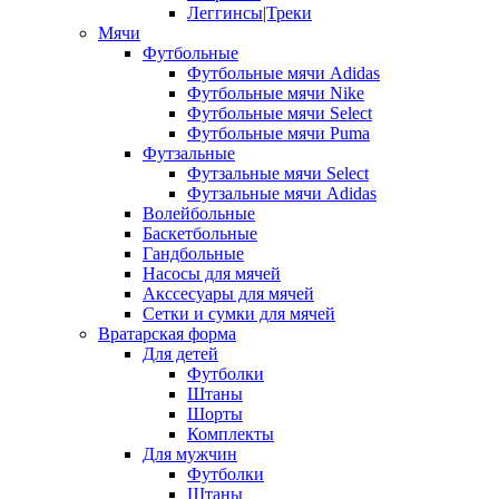
Леггинсы|Треки
Мячи
Футбольные
Футбольные мячи Adidas
Футбольные мячи Nike
Футбольные мячи Select
Футбольные мячи Puma
Футзальные
Футзальные мячи Select
Футзальные мячи Adidas
Волейбольные
Баскетбольные
Гандбольные
Насосы для мячей
Акссесуары для мячей
Сетки и сумки для мячей
Вратарская форма
Для детей
Футболки
Штаны
Шорты
Комплекты
Для мужчин
Футболки
Штаны