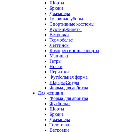
Шорты
Брюки
Джемпера
Головные уборы
Спортивные костюмы
Куртки|Жилеты
Ветровки
Термобелье
Леггинсы
Компрессионные шорты
Манишки
Гетры
Носки
Перчатки
Футбольная форма
Шарфы|Снуды
Форма для арбитра
Для женщин
Форма для арбитра
Футболки
Шорты
Брюки
Джемпера
Толстовки
Ветровки