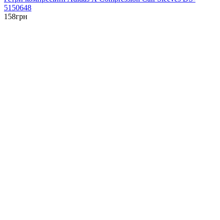
5150648
158
грн