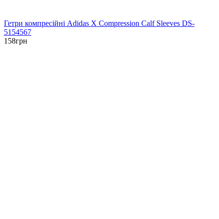
Гетри компресійні Adidas X Compression Calf Sleeves DS-
5154567
158
грн