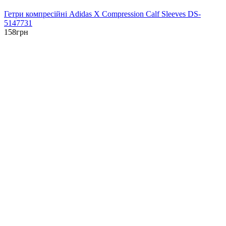
Гетри компресійні Adidas X Compression Calf Sleeves DS-
5147731
158
грн