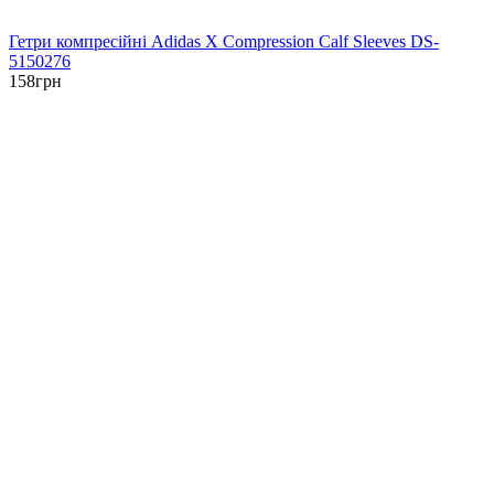
Гетри компресійні Adidas X Compression Calf Sleeves DS-
5150276
158
грн