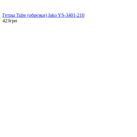
Гетры Tube (обрезки) Jako YS-3401-210
423
грн