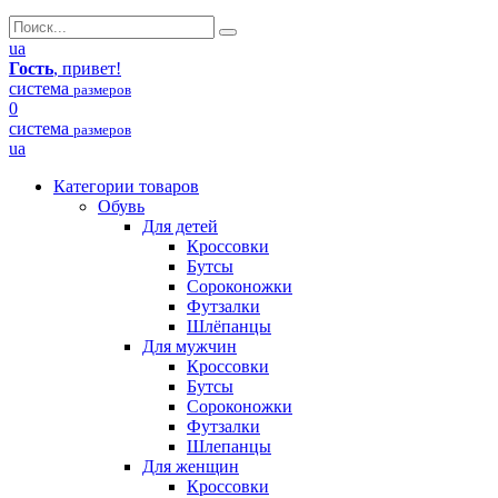
ua
Гость
, привет!
система
размеров
0
система
размеров
ua
Категории товаров
Обувь
Для детей
Кроссовки
Бутсы
Сороконожки
Футзалки
Шлёпанцы
Для мужчин
Кроссовки
Бутсы
Сороконожки
Футзалки
Шлепанцы
Для женщин
Кроссовки