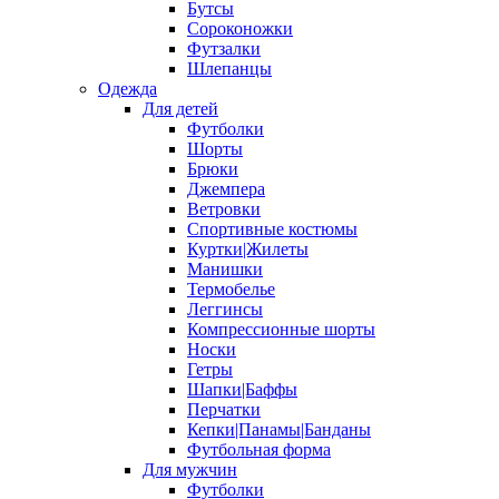
Бутсы
Сороконожки
Футзалки
Шлепанцы
Одежда
Для детей
Футболки
Шорты
Брюки
Джемпера
Ветровки
Спортивные костюмы
Куртки|Жилеты
Манишки
Термобелье
Леггинсы
Компрессионные шорты
Носки
Гетры
Шапки|Баффы
Перчатки
Кепки|Панамы|Банданы
Футбольная форма
Для мужчин
Футболки