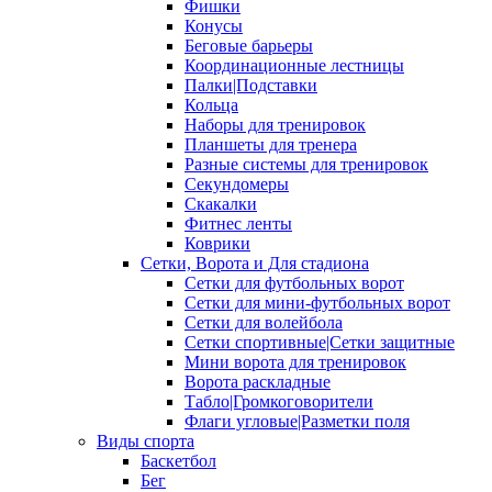
Фишки
Конусы
Беговые барьеры
Координационные лестницы
Палки|Подставки
Кольца
Наборы для тренировок
Планшеты для тренера
Разные системы для тренировок
Секундомеры
Скакалки
Фитнес ленты
Коврики
Сетки, Ворота и Для стадиона
Сетки для футбольных ворот
Сетки для мини-футбольных ворот
Сетки для волейбола
Сетки спортивные|Сетки защитные
Мини ворота для тренировок
Ворота раскладные
Табло|Громкоговорители
Флаги угловые|Разметки поля
Виды спорта
Баскетбол
Бег