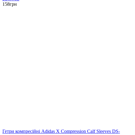
158
грн
Гетри компресійні Adidas X Compression Calf Sleeves DS-