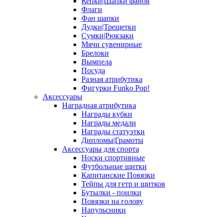
Кепки|Шапки фанов
Флаги
Фан шапки
Дудки|Трещетки
Сумки|Рюкзаки
Мячи сувенирные
Брелоки
Вымпела
Посуда
Разная атрибутика
Фигурки Funko Pop!
Аксессуары
Наградная атрибутика
Награды кубки
Награды медали
Награды статуэтки
Дипломы|Грамоты
Аксессуары для спорта
Носки спортивные
Футбольные щитки
Капитанские Повязки
Тейпы для гетр и щитков
Бутылки - поилки
Повязки на голову
Напульсники