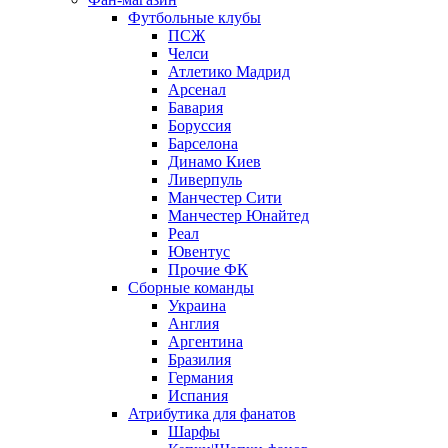
Футбольные клубы
ПСЖ
Челси
Атлетико Мадрид
Арсенал
Бавария
Боруссия
Барселона
Динамо Киев
Ливерпуль
Манчестер Сити
Манчестер Юнайтед
Реал
Ювентус
Прочие ФК
Сборные команды
Украина
Англия
Аргентина
Бразилия
Германия
Испания
Атрибутика для фанатов
Шарфы