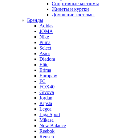
Спортивные костюмы
Жилеты и куртки
Домашние костюмы
Бренды
Adidas
JOMA
Nike
Puma
Select
Asics
Diadora
Elite
Erima
Europaw
FC
FOX40
Givova
Jordan
Kipsta
Legea
Liga Sport
Mikasa
New Balance
Reebok
Reusch