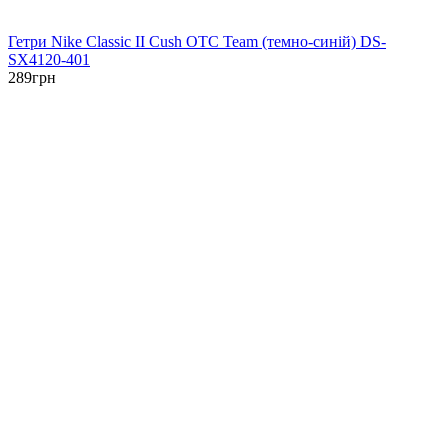
Гетри Nike Classic II Cush OTC Team (темно-синій) DS-
SX4120-401
289
грн