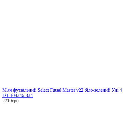
М'яч футзальний Select Futsal Master v22 біло-зелений Уні 4
DT-104346-334
2719
грн