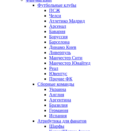
Футбольные клубы
ПСЖ
Челси
Атлетико Мадрид
Арсенал
Бавария
Боруссия
Барселона
Динамо Киев
Ливерпуль
Манчестер Сити
Манчестер Юнайтед
Реал
Ювентус
Прочие ФК
Сборные команды
Украина
Англия
Аргентина
Бразилия
Германия
Испания
Атрибутика для фанатов
Шарфы