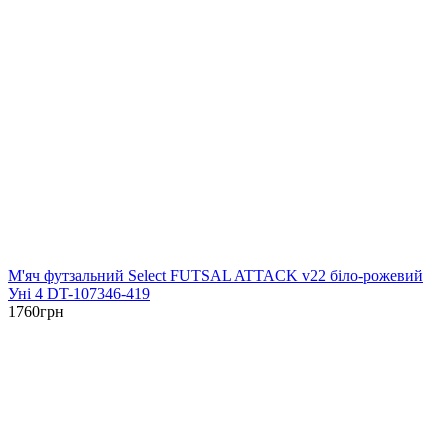
М'яч футзальний Select FUTSAL ATTACK v22 біло-рожевий
Уні 4 DT-107346-419
1760
грн