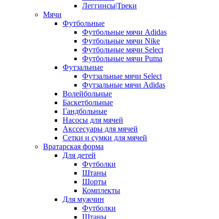
Леггинсы|Треки
Мячи
Футбольные
Футбольные мячи Adidas
Футбольные мячи Nike
Футбольные мячи Select
Футбольные мячи Puma
Футзальные
Футзальные мячи Select
Футзальные мячи Adidas
Волейбольные
Баскетбольные
Гандбольные
Насосы для мячей
Акссесуары для мячей
Сетки и сумки для мячей
Вратарская форма
Для детей
Футболки
Штаны
Шорты
Комплекты
Для мужчин
Футболки
Штаны