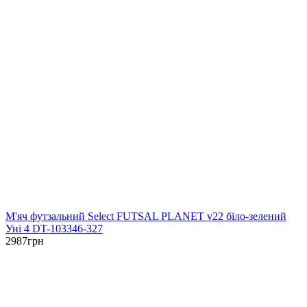
М'яч футзальний Select FUTSAL PLANET v22 біло-зелений
Уні 4 DT-103346-327
2987
грн