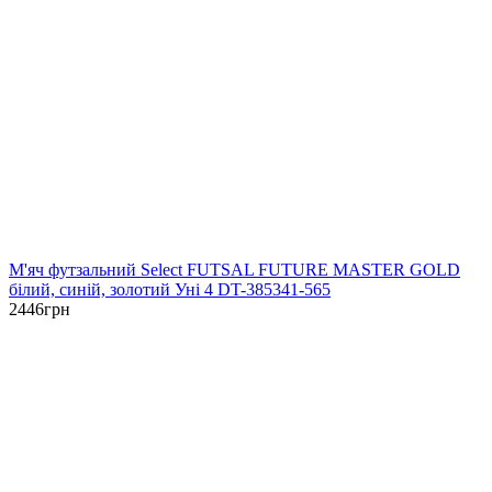
М'яч футзальний Select FUTSAL FUTURE MASTER GOLD
білий, синій, золотий Уні 4 DT-385341-565
2446
грн