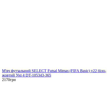
М'яч футзальний SELECT Futsal Mimas (FIFA Basic) v22 біло-
жовтий Уні 4 DT-105343-365
2170
грн