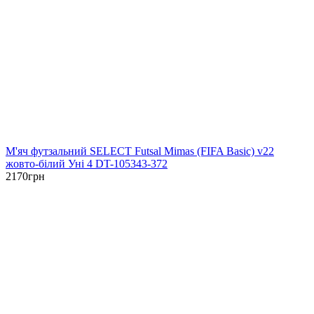
М'яч футзальний SELECT Futsal Mimas (FIFA Basic) v22
жовто-білий Уні 4 DT-105343-372
2170
грн