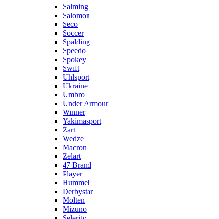
Salming
Salomon
Seco
Soccer
Spalding
Speedo
Spokey
Swift
Uhlsport
Ukraine
Umbro
Under Armour
Winner
Yakimasport
Zart
Wedze
Macron
Zelart
47 Brand
Player
Hummel
Derbystar
Molten
Mizuno
Selerity