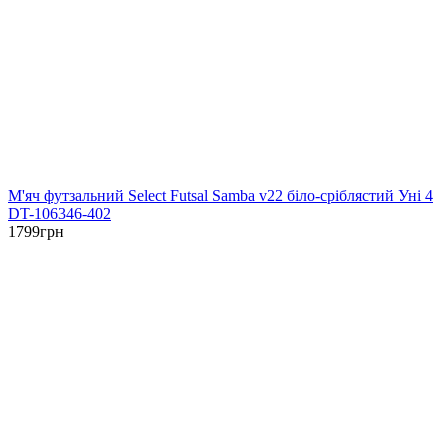
М'яч футзальний Select Futsal Samba v22 біло-сріблястий Уні 4
DT-106346-402
1799
грн