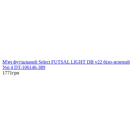
М'яч футзальний Select FUTSAL LIGHT DB v22 біло-зелений
Уні 4 DT-106146-389
1771
грн