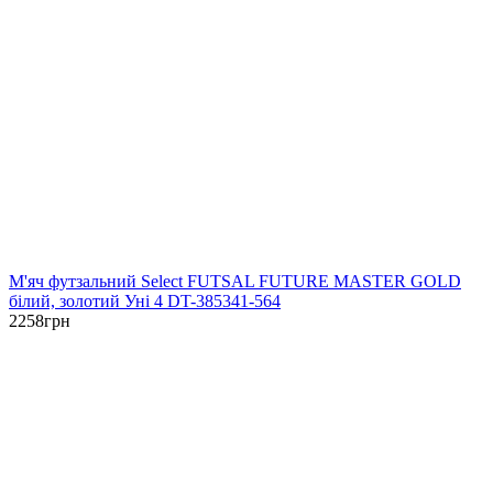
М'яч футзальний Select FUTSAL FUTURE MASTER GOLD
білий, золотий Уні 4 DT-385341-564
2258
грн