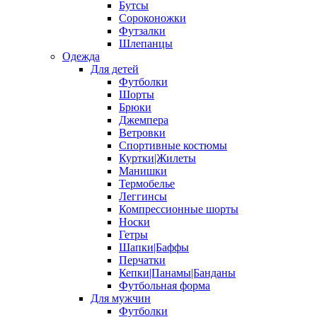
Бутсы
Сороконожки
Футзалки
Шлепанцы
Одежда
Для детей
Футболки
Шорты
Брюки
Джемпера
Ветровки
Спортивные костюмы
Куртки|Жилеты
Манишки
Термобелье
Леггинсы
Компрессионные шорты
Носки
Гетры
Шапки|Баффы
Перчатки
Кепки|Панамы|Банданы
Футбольная форма
Для мужчин
Футболки