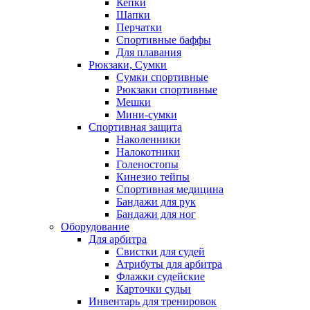
Кепки
Шапки
Перчатки
Спортивные баффы
Для плавания
Рюкзаки, Сумки
Сумки спортивные
Рюкзаки спортивные
Мешки
Мини-сумки
Спортивная защита
Наколенники
Налокотники
Голеностопы
Кинезио тейпы
Спортивная медицина
Бандажи для рук
Бандажи для ног
Оборудование
Для арбитра
Свистки для судей
Атрибуты для арбитра
Флажки судейские
Карточки судьи
Инвентарь для тренировок