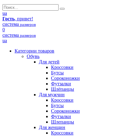
ua
Гость
, привет!
система
размеров
0
система
размеров
ua
Категории товаров
Обувь
Для детей
Кроссовки
Бутсы
Сороконожки
Футзалки
Шлёпанцы
Для мужчин
Кроссовки
Бутсы
Сороконожки
Футзалки
Шлепанцы
Для женщин
Кроссовки