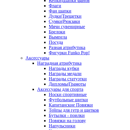
Кепки|Шапки фанов
Флаги
Фан шапки
Дудки|Трещетки
Сумки|Рюкзаки
Мячи сувенирные
Брелоки
Вымпела
Посуда
Разная атрибутика
Фигурки Funko Pop!
Аксессуары
Наградная атрибутика
Награды кубки
Награды медали
Награды статуэтки
Дипломы|Грамоты
Аксессуары для спорта
Носки спортивные
Футбольные щитки
Капитанские Повязки
Тейпы для гетр и щитков
Бутылки - поилки
Повязки на голову
Напульсники