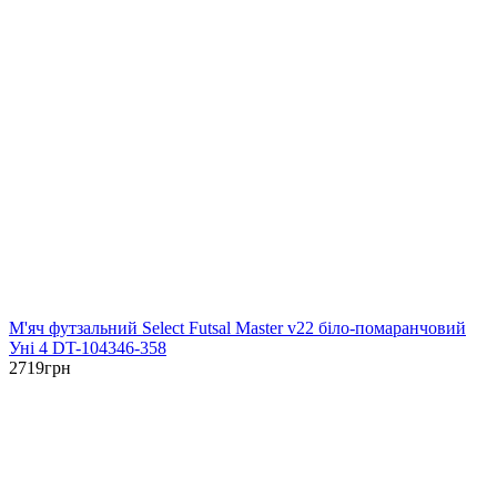
М'яч футзальний Select Futsal Master v22 біло-помаранчовий
Уні 4 DT-104346-358
2719
грн