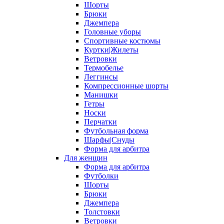
Шорты
Брюки
Джемпера
Головные уборы
Спортивные костюмы
Куртки|Жилеты
Ветровки
Термобелье
Леггинсы
Компрессионные шорты
Манишки
Гетры
Носки
Перчатки
Футбольная форма
Шарфы|Снуды
Форма для арбитра
Для женщин
Форма для арбитра
Футболки
Шорты
Брюки
Джемпера
Толстовки
Ветровки