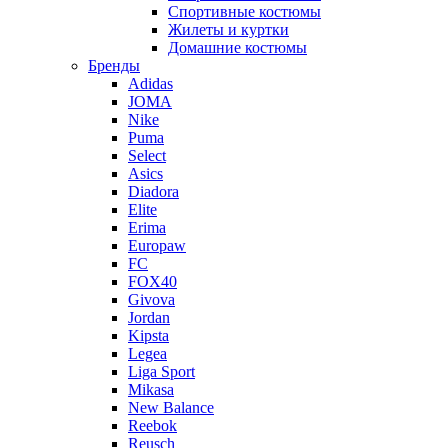
Спортивные костюмы
Жилеты и куртки
Домашние костюмы
Бренды
Adidas
JOMA
Nike
Puma
Select
Asics
Diadora
Elite
Erima
Europaw
FC
FOX40
Givova
Jordan
Kipsta
Legea
Liga Sport
Mikasa
New Balance
Reebok
Reusch