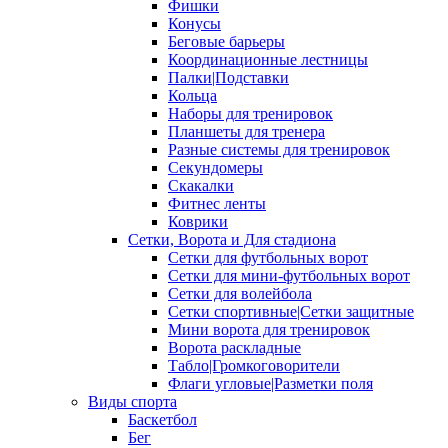
Фишки
Конусы
Беговые барьеры
Координационные лестницы
Палки|Подставки
Кольца
Наборы для тренировок
Планшеты для тренера
Разные системы для тренировок
Секундомеры
Скакалки
Фитнес ленты
Коврики
Сетки, Ворота и Для стадиона
Сетки для футбольных ворот
Сетки для мини-футбольных ворот
Сетки для волейбола
Сетки спортивные|Сетки защитные
Мини ворота для тренировок
Ворота раскладные
Табло|Громкоговорители
Флаги угловые|Разметки поля
Виды спорта
Баскетбол
Бег