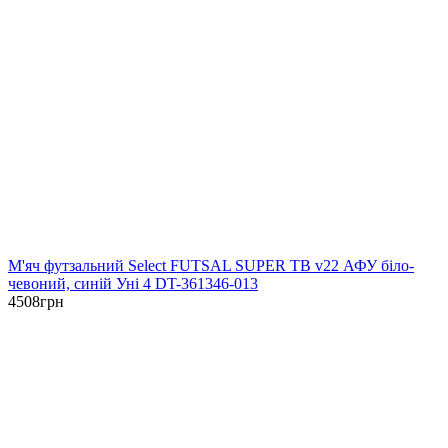
М'яч футзальний Select FUTSAL SUPER TB v22 АФУ біло-
чевоний, синій Уні 4 DT-361346-013
4508
грн