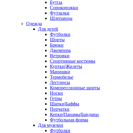
Бутсы
Сороконожки
Футзалки
Шлепанцы
Одежда
Для детей
Футболки
Шорты
Брюки
Джемпера
Ветровки
Спортивные костюмы
Куртки|Жилеты
Манишки
Термобелье
Леггинсы
Компрессионные шорты
Носки
Гетры
Шапки|Баффы
Перчатки
Кепки|Панамы|Банданы
Футбольная форма
Для мужчин
Футболки