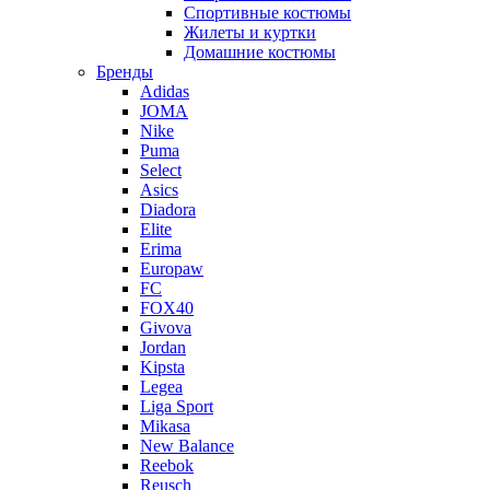
Спортивные костюмы
Жилеты и куртки
Домашние костюмы
Бренды
Adidas
JOMA
Nike
Puma
Select
Asics
Diadora
Elite
Erima
Europaw
FC
FOX40
Givova
Jordan
Kipsta
Legea
Liga Sport
Mikasa
New Balance
Reebok
Reusch