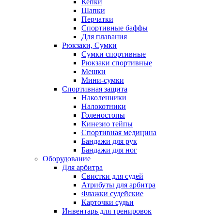
Кепки
Шапки
Перчатки
Спортивные баффы
Для плавания
Рюкзаки, Сумки
Сумки спортивные
Рюкзаки спортивные
Мешки
Мини-сумки
Спортивная защита
Наколенники
Налокотники
Голеностопы
Кинезио тейпы
Спортивная медицина
Бандажи для рук
Бандажи для ног
Оборудование
Для арбитра
Свистки для судей
Атрибуты для арбитра
Флажки судейские
Карточки судьи
Инвентарь для тренировок