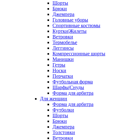
Шорты
Брюки
Джемпера
Головные уборы
Спортивные костюмы
Куртки|Жилеты
Ветровки
Термобелье
Леггинсы
Компрессионные шорты
Манишки
Гетры
Носки
Перчатки
Футбольная форма
Шарфы|Снуды
Форма для арбитра
Для женщин
Форма для арбитра
Футболки
Шорты
Брюки
Джемпера
Толстовки
Ветровки