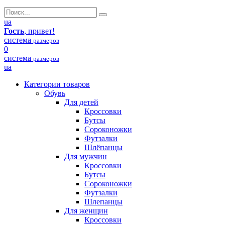
ua
Гость
, привет!
система
размеров
0
система
размеров
ua
Категории товаров
Обувь
Для детей
Кроссовки
Бутсы
Сороконожки
Футзалки
Шлёпанцы
Для мужчин
Кроссовки
Бутсы
Сороконожки
Футзалки
Шлепанцы
Для женщин
Кроссовки