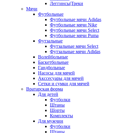
Леггинсы|Треки
Мячи
Футбольные
Футбольные мячи Adidas
Футбольные мячи Nike
Футбольные мячи Select
Футбольные мячи Puma
Футзальные
Футзальные мячи Select
Футзальные мячи Adidas
Волейбольные
Баскетбольные
Гандбольные
Насосы для мячей
Акссесуары для мячей
Сетки и сумки для мячей
Вратарская форма
Для детей
Футболки
Штаны
Шорты
Комплекты
Для мужчин
Футболки
Штаны