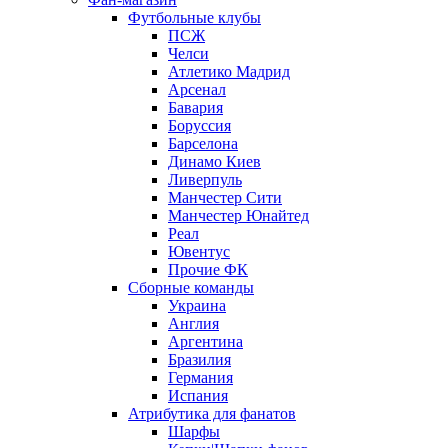
Футбольные клубы
ПСЖ
Челси
Атлетико Мадрид
Арсенал
Бавария
Боруссия
Барселона
Динамо Киев
Ливерпуль
Манчестер Сити
Манчестер Юнайтед
Реал
Ювентус
Прочие ФК
Сборные команды
Украина
Англия
Аргентина
Бразилия
Германия
Испания
Атрибутика для фанатов
Шарфы