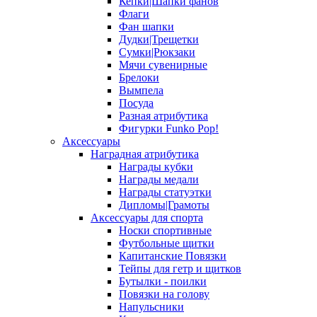
Кепки|Шапки фанов
Флаги
Фан шапки
Дудки|Трещетки
Сумки|Рюкзаки
Мячи сувенирные
Брелоки
Вымпела
Посуда
Разная атрибутика
Фигурки Funko Pop!
Аксессуары
Наградная атрибутика
Награды кубки
Награды медали
Награды статуэтки
Дипломы|Грамоты
Аксессуары для спорта
Носки спортивные
Футбольные щитки
Капитанские Повязки
Тейпы для гетр и щитков
Бутылки - поилки
Повязки на голову
Напульсники