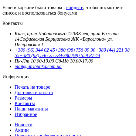
Если в корзине были товары -
войдите
, чтобы посмотреть
список и воспользоваться бонусами.
Контакты
Киев, пр-т Лобановского 150В
Киев, пр-т Бажана
14
Софиевская Борщаговка ЖК «Барселона» ул.
Петровская 1
+380 (96) 344 02 45
+380 (98) 756 09 90
+380 (44) 221 38
55
+380 (93) 546 25 73
+380 (98) 559 87 44
Пн-Пт 10.00-19.00
Cб-Нд 10.00-17.00
mail@atributika.com.ua
Информация
Печать на товаре
Доставка и оплата
Размеры
Контакты
Наши магазины
Избранное
Новости
Акции
Политика конфиденциальности