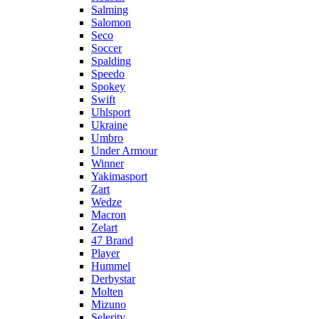
Salming
Salomon
Seco
Soccer
Spalding
Speedo
Spokey
Swift
Uhlsport
Ukraine
Umbro
Under Armour
Winner
Yakimasport
Zart
Wedze
Macron
Zelart
47 Brand
Player
Hummel
Derbystar
Molten
Mizuno
Selerity