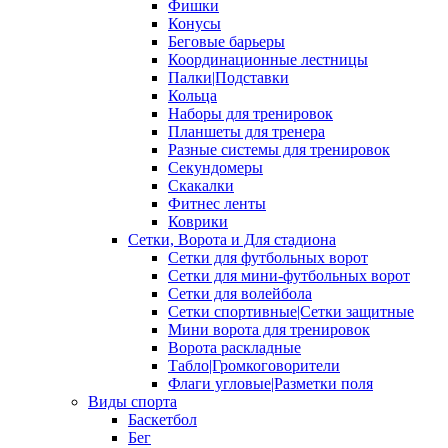
Фишки
Конусы
Беговые барьеры
Координационные лестницы
Палки|Подставки
Кольца
Наборы для тренировок
Планшеты для тренера
Разные системы для тренировок
Секундомеры
Скакалки
Фитнес ленты
Коврики
Сетки, Ворота и Для стадиона
Сетки для футбольных ворот
Сетки для мини-футбольных ворот
Сетки для волейбола
Сетки спортивные|Сетки защитные
Мини ворота для тренировок
Ворота раскладные
Табло|Громкоговорители
Флаги угловые|Разметки поля
Виды спорта
Баскетбол
Бег