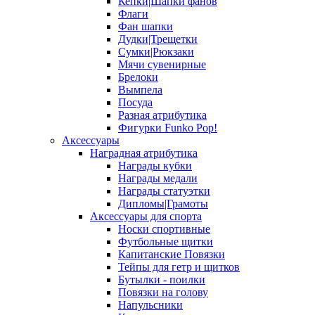
Кепки|Шапки фанов
Флаги
Фан шапки
Дудки|Трещетки
Сумки|Рюкзаки
Мячи сувенирные
Брелоки
Вымпела
Посуда
Разная атрибутика
Фигурки Funko Pop!
Аксессуары
Наградная атрибутика
Награды кубки
Награды медали
Награды статуэтки
Дипломы|Грамоты
Аксессуары для спорта
Носки спортивные
Футбольные щитки
Капитанские Повязки
Тейпы для гетр и щитков
Бутылки - поилки
Повязки на голову
Напульсники