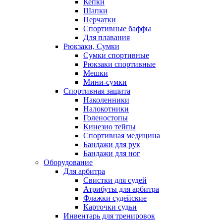
Кепки
Шапки
Перчатки
Спортивные баффы
Для плавания
Рюкзаки, Сумки
Сумки спортивные
Рюкзаки спортивные
Мешки
Мини-сумки
Спортивная защита
Наколенники
Налокотники
Голеностопы
Кинезио тейпы
Спортивная медицина
Бандажи для рук
Бандажи для ног
Оборудование
Для арбитра
Свистки для судей
Атрибуты для арбитра
Флажки судейские
Карточки судьи
Инвентарь для тренировок