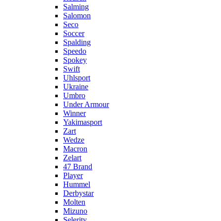
Salming
Salomon
Seco
Soccer
Spalding
Speedo
Spokey
Swift
Uhlsport
Ukraine
Umbro
Under Armour
Winner
Yakimasport
Zart
Wedze
Macron
Zelart
47 Brand
Player
Hummel
Derbystar
Molten
Mizuno
Selerity