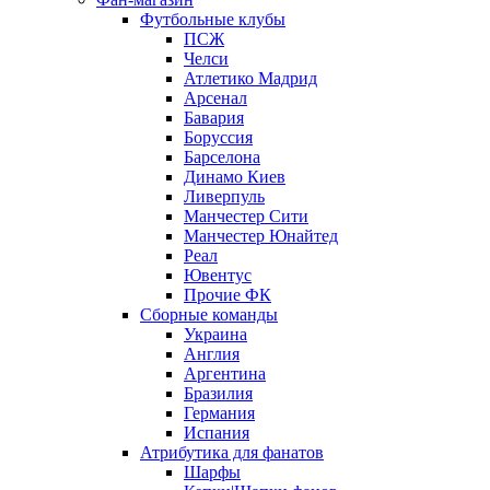
Футбольные клубы
ПСЖ
Челси
Атлетико Мадрид
Арсенал
Бавария
Боруссия
Барселона
Динамо Киев
Ливерпуль
Манчестер Сити
Манчестер Юнайтед
Реал
Ювентус
Прочие ФК
Сборные команды
Украина
Англия
Аргентина
Бразилия
Германия
Испания
Атрибутика для фанатов
Шарфы