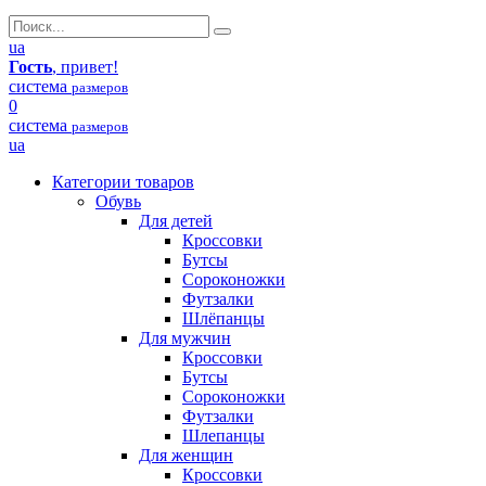
ua
Гость
, привет!
система
размеров
0
система
размеров
ua
Категории товаров
Обувь
Для детей
Кроссовки
Бутсы
Сороконожки
Футзалки
Шлёпанцы
Для мужчин
Кроссовки
Бутсы
Сороконожки
Футзалки
Шлепанцы
Для женщин
Кроссовки