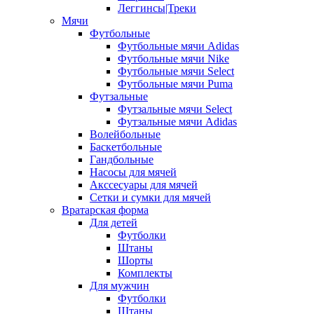
Леггинсы|Треки
Мячи
Футбольные
Футбольные мячи Adidas
Футбольные мячи Nike
Футбольные мячи Select
Футбольные мячи Puma
Футзальные
Футзальные мячи Select
Футзальные мячи Adidas
Волейбольные
Баскетбольные
Гандбольные
Насосы для мячей
Акссесуары для мячей
Сетки и сумки для мячей
Вратарская форма
Для детей
Футболки
Штаны
Шорты
Комплекты
Для мужчин
Футболки
Штаны