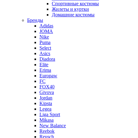
Спортивные костюмы
Жилеты и куртки
Домашние костюмы
Бренды
Adidas
JOMA
Nike
Puma
Select
Asics
Diadora
Elite
Erima
Europaw
FC
FOX40
Givova
Jordan
Kipsta
Legea
Liga Sport
Mikasa
New Balance
Reebok
Reusch