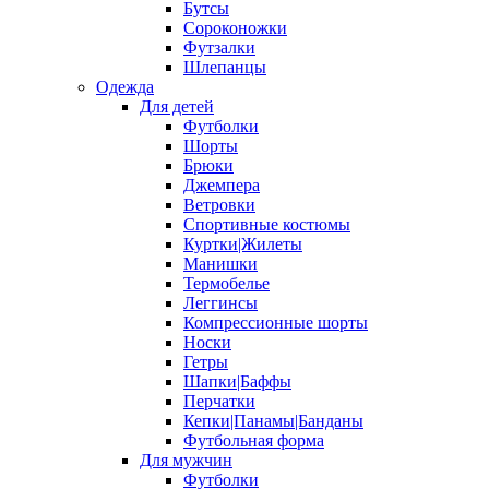
Бутсы
Сороконожки
Футзалки
Шлепанцы
Одежда
Для детей
Футболки
Шорты
Брюки
Джемпера
Ветровки
Спортивные костюмы
Куртки|Жилеты
Манишки
Термобелье
Леггинсы
Компрессионные шорты
Носки
Гетры
Шапки|Баффы
Перчатки
Кепки|Панамы|Банданы
Футбольная форма
Для мужчин
Футболки