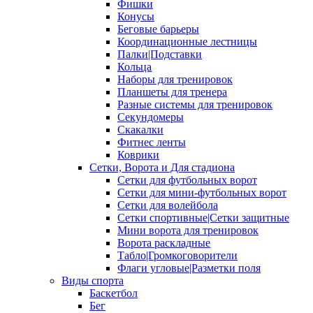
Фишки
Конусы
Беговые барьеры
Координационные лестницы
Палки|Подставки
Кольца
Наборы для тренировок
Планшеты для тренера
Разные системы для тренировок
Секундомеры
Скакалки
Фитнес ленты
Коврики
Сетки, Ворота и Для стадиона
Сетки для футбольных ворот
Сетки для мини-футбольных ворот
Сетки для волейбола
Сетки спортивные|Сетки защитные
Мини ворота для тренировок
Ворота раскладные
Табло|Громкоговорители
Флаги угловые|Разметки поля
Виды спорта
Баскетбол
Бег