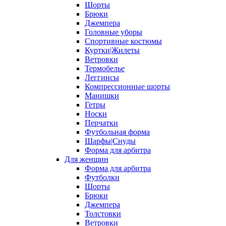
Шорты
Брюки
Джемпера
Головные уборы
Спортивные костюмы
Куртки|Жилеты
Ветровки
Термобелье
Леггинсы
Компрессионные шорты
Манишки
Гетры
Носки
Перчатки
Футбольная форма
Шарфы|Снуды
Форма для арбитра
Для женщин
Форма для арбитра
Футболки
Шорты
Брюки
Джемпера
Толстовки
Ветровки