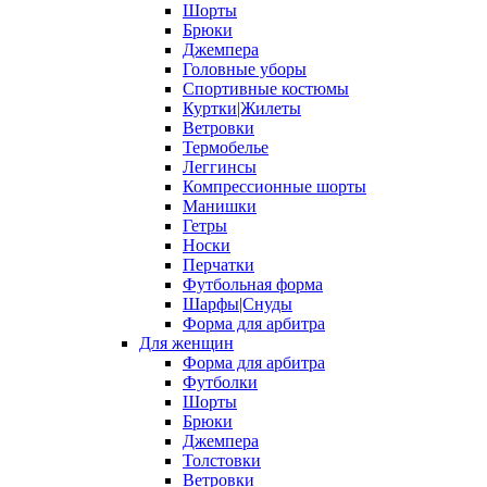
Шорты
Брюки
Джемпера
Головные уборы
Спортивные костюмы
Куртки|Жилеты
Ветровки
Термобелье
Леггинсы
Компрессионные шорты
Манишки
Гетры
Носки
Перчатки
Футбольная форма
Шарфы|Снуды
Форма для арбитра
Для женщин
Форма для арбитра
Футболки
Шорты
Брюки
Джемпера
Толстовки
Ветровки