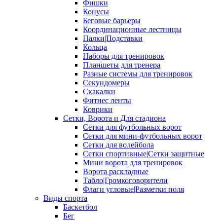
Фишки
Конусы
Беговые барьеры
Координационные лестницы
Палки|Подставки
Кольца
Наборы для тренировок
Планшеты для тренера
Разные системы для тренировок
Секундомеры
Скакалки
Фитнес ленты
Коврики
Сетки, Ворота и Для стадиона
Сетки для футбольных ворот
Сетки для мини-футбольных ворот
Сетки для волейбола
Сетки спортивные|Сетки защитные
Мини ворота для тренировок
Ворота раскладные
Табло|Громкоговорители
Флаги угловые|Разметки поля
Виды спорта
Баскетбол
Бег