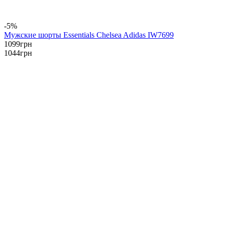
-5%
Мужские шорты Essentials Chelsea Adidas IW7699
1099
грн
1044
грн