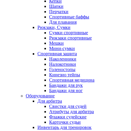
Кепки
Шапки
Перчатки
Спортивные баффы
Для плавания
Рюкзаки, Сумки
Сумки спортивные
Рюкзаки спортивные
Мешки
Мини-сумки
Спортивная защита
Наколенники
Налокотники
Голеностопы
Кинезио тейпы
Спортивная медицина
Бандажи для рук
Бандажи для ног
Оборудование
Для арбитра
Свистки для судей
Атрибуты для арбитра
Флажки судейские
Карточки судьи
Инвентарь для тренировок