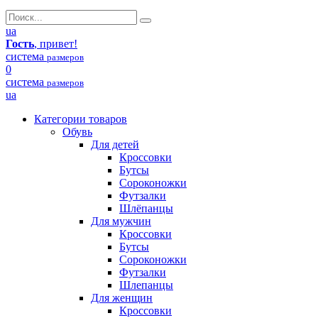
ua
Гость
, привет!
система
размеров
0
система
размеров
ua
Категории товаров
Обувь
Для детей
Кроссовки
Бутсы
Сороконожки
Футзалки
Шлёпанцы
Для мужчин
Кроссовки
Бутсы
Сороконожки
Футзалки
Шлепанцы
Для женщин
Кроссовки