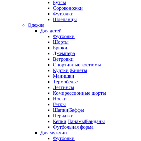
Бутсы
Сороконожки
Футзалки
Шлепанцы
Одежда
Для детей
Футболки
Шорты
Брюки
Джемпера
Ветровки
Спортивные костюмы
Куртки|Жилеты
Манишки
Термобелье
Леггинсы
Компрессионные шорты
Носки
Гетры
Шапки|Баффы
Перчатки
Кепки|Панамы|Банданы
Футбольная форма
Для мужчин
Футболки