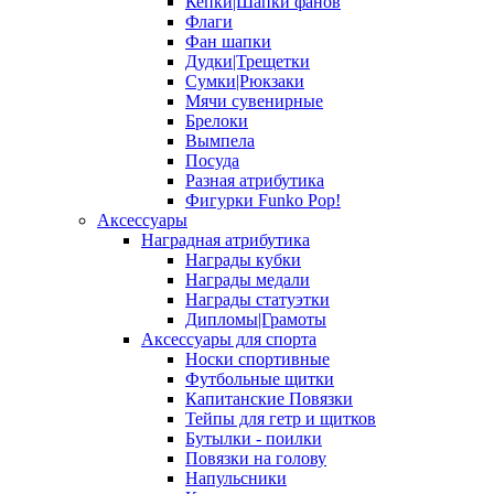
Кепки|Шапки фанов
Флаги
Фан шапки
Дудки|Трещетки
Сумки|Рюкзаки
Мячи сувенирные
Брелоки
Вымпела
Посуда
Разная атрибутика
Фигурки Funko Pop!
Аксессуары
Наградная атрибутика
Награды кубки
Награды медали
Награды статуэтки
Дипломы|Грамоты
Аксессуары для спорта
Носки спортивные
Футбольные щитки
Капитанские Повязки
Тейпы для гетр и щитков
Бутылки - поилки
Повязки на голову
Напульсники