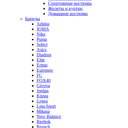
Спортивные костюмы
Жилеты и куртки
Домашние костюмы
Бренды
Adidas
JOMA
Nike
Puma
Select
Asics
Diadora
Elite
Erima
Europaw
FC
FOX40
Givova
Jordan
Kipsta
Legea
Liga Sport
Mikasa
New Balance
Reebok
Reusch