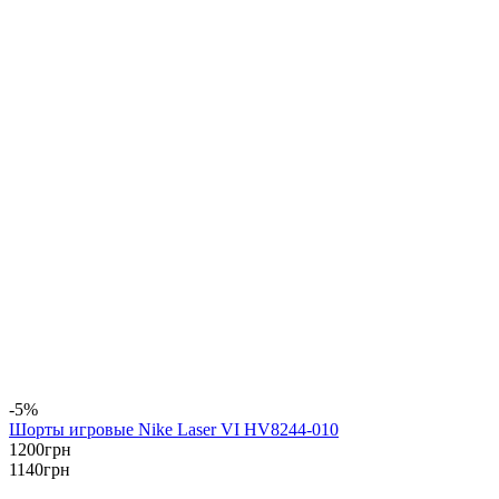
-5%
Шорты игровые Nike Laser VI HV8244-010
1200
грн
1140
грн