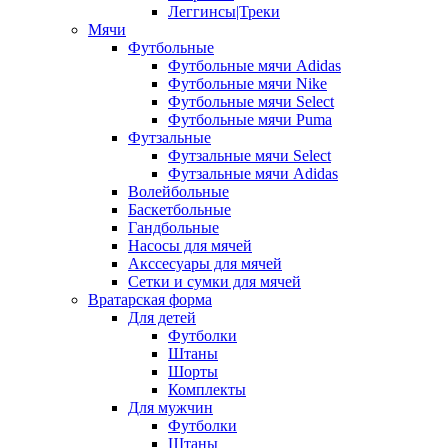
Леггинсы|Треки
Мячи
Футбольные
Футбольные мячи Adidas
Футбольные мячи Nike
Футбольные мячи Select
Футбольные мячи Puma
Футзальные
Футзальные мячи Select
Футзальные мячи Adidas
Волейбольные
Баскетбольные
Гандбольные
Насосы для мячей
Акссесуары для мячей
Сетки и сумки для мячей
Вратарская форма
Для детей
Футболки
Штаны
Шорты
Комплекты
Для мужчин
Футболки
Штаны