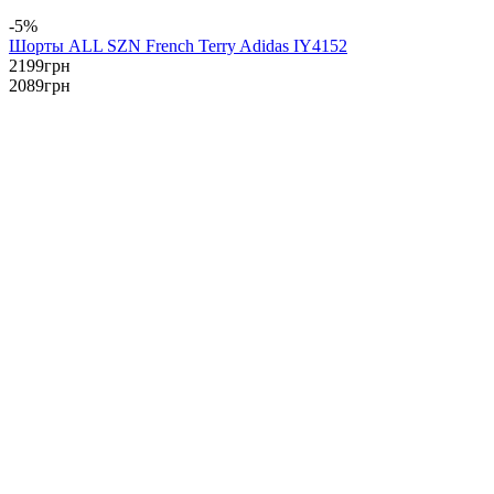
-5%
Шорты ALL SZN French Terry Adidas IY4152
2199
грн
2089
грн