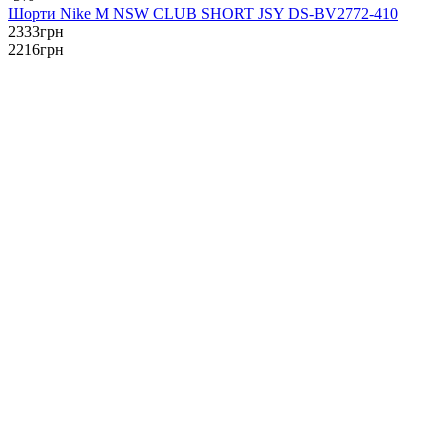
Шорти Nike M NSW CLUB SHORT JSY DS-BV2772-410
2333
грн
2216
грн