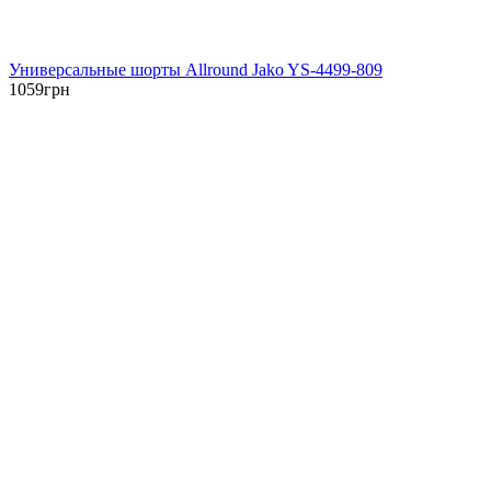
Универсальные шорты Allround Jako YS-4499-809
1059
грн