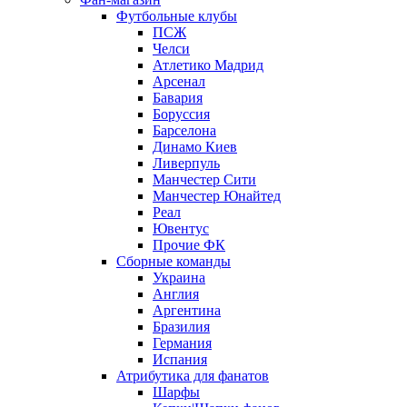
Футбольные клубы
ПСЖ
Челси
Атлетико Мадрид
Арсенал
Бавария
Боруссия
Барселона
Динамо Киев
Ливерпуль
Манчестер Сити
Манчестер Юнайтед
Реал
Ювентус
Прочие ФК
Сборные команды
Украина
Англия
Аргентина
Бразилия
Германия
Испания
Атрибутика для фанатов
Шарфы