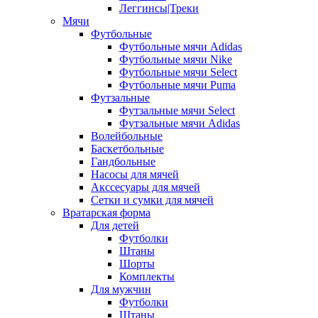
Леггинсы|Треки
Мячи
Футбольные
Футбольные мячи Adidas
Футбольные мячи Nike
Футбольные мячи Select
Футбольные мячи Puma
Футзальные
Футзальные мячи Select
Футзальные мячи Adidas
Волейбольные
Баскетбольные
Гандбольные
Насосы для мячей
Акссесуары для мячей
Сетки и сумки для мячей
Вратарская форма
Для детей
Футболки
Штаны
Шорты
Комплекты
Для мужчин
Футболки
Штаны