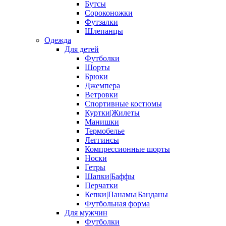
Бутсы
Сороконожки
Футзалки
Шлепанцы
Одежда
Для детей
Футболки
Шорты
Брюки
Джемпера
Ветровки
Спортивные костюмы
Куртки|Жилеты
Манишки
Термобелье
Леггинсы
Компрессионные шорты
Носки
Гетры
Шапки|Баффы
Перчатки
Кепки|Панамы|Банданы
Футбольная форма
Для мужчин
Футболки