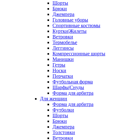
Шорты
Брюки
Джемпера
Головные уборы
Спортивные костюмы
Куртки|Жилеты
Ветровки
Термобелье
Леггинсы
Компрессионные шорты
Манишки
Гетры
Носки
Перчатки
Футбольная форма
Шарфы|Снуды
Форма для арбитра
Для женщин
Форма для арбитра
Футболки
Шорты
Брюки
Джемпера
Толстовки
Ветровки