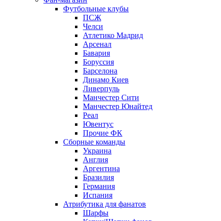
Футбольные клубы
ПСЖ
Челси
Атлетико Мадрид
Арсенал
Бавария
Боруссия
Барселона
Динамо Киев
Ливерпуль
Манчестер Сити
Манчестер Юнайтед
Реал
Ювентус
Прочие ФК
Сборные команды
Украина
Англия
Аргентина
Бразилия
Германия
Испания
Атрибутика для фанатов
Шарфы