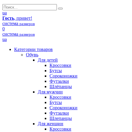
ua
Гость
, привет!
система
размеров
0
система
размеров
ua
Категории товаров
Обувь
Для детей
Кроссовки
Бутсы
Сороконожки
Футзалки
Шлёпанцы
Для мужчин
Кроссовки
Бутсы
Сороконожки
Футзалки
Шлепанцы
Для женщин
Кроссовки