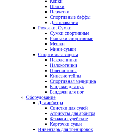
Кепки
Шапки
Перчатки
Спортивные баффы
Для плавания
Рюкзаки, Сумки
Сумки спортивные
Рюкзаки спортивные
Мешки
Мини-сумки
Спортивная защита
Наколенники
Налокотники
Голеностопы
Кинезио тейпы
Спортивная медицина
Бандажи для рук
Бандажи для ног
Оборудование
Для арбитра
Свистки для судей
Атрибуты для арбитра
Флажки судейские
Карточки судьи
Инвентарь для тренировок