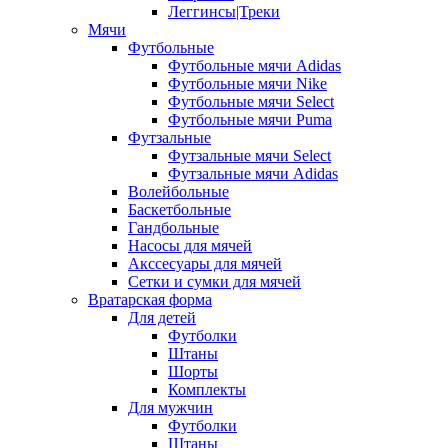
Леггинсы|Треки
Мячи
Футбольные
Футбольные мячи Adidas
Футбольные мячи Nike
Футбольные мячи Select
Футбольные мячи Puma
Футзальные
Футзальные мячи Select
Футзальные мячи Adidas
Волейбольные
Баскетбольные
Гандбольные
Насосы для мячей
Акссесуары для мячей
Сетки и сумки для мячей
Вратарская форма
Для детей
Футболки
Штаны
Шорты
Комплекты
Для мужчин
Футболки
Штаны