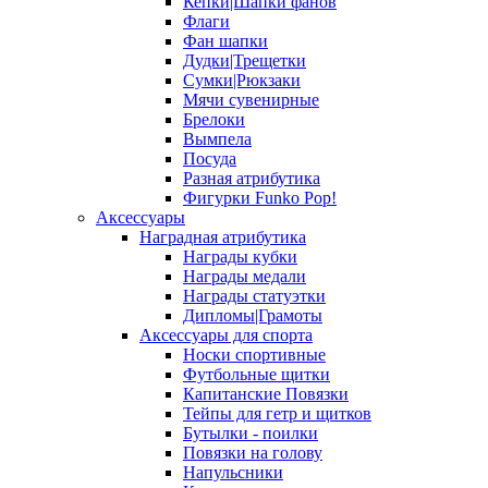
Кепки|Шапки фанов
Флаги
Фан шапки
Дудки|Трещетки
Сумки|Рюкзаки
Мячи сувенирные
Брелоки
Вымпела
Посуда
Разная атрибутика
Фигурки Funko Pop!
Аксессуары
Наградная атрибутика
Награды кубки
Награды медали
Награды статуэтки
Дипломы|Грамоты
Аксессуары для спорта
Носки спортивные
Футбольные щитки
Капитанские Повязки
Тейпы для гетр и щитков
Бутылки - поилки
Повязки на голову
Напульсники