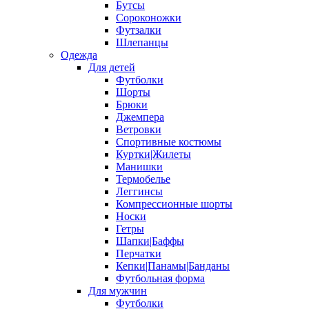
Бутсы
Сороконожки
Футзалки
Шлепанцы
Одежда
Для детей
Футболки
Шорты
Брюки
Джемпера
Ветровки
Спортивные костюмы
Куртки|Жилеты
Манишки
Термобелье
Леггинсы
Компрессионные шорты
Носки
Гетры
Шапки|Баффы
Перчатки
Кепки|Панамы|Банданы
Футбольная форма
Для мужчин
Футболки