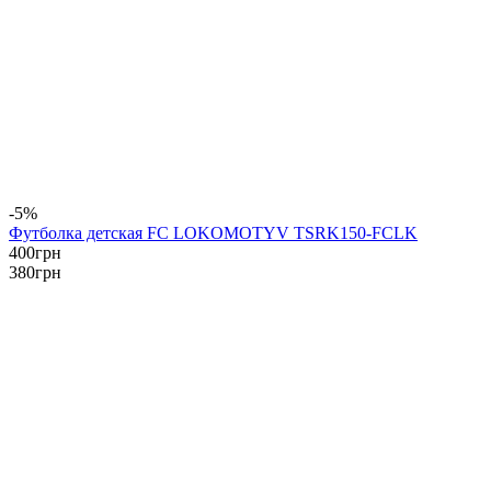
-5%
Футболка детская FC LOKOMOTYV TSRK150-FCLK
400
грн
380
грн