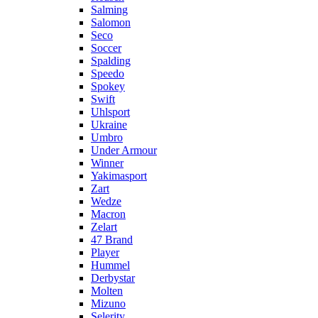
Salming
Salomon
Seco
Soccer
Spalding
Speedo
Spokey
Swift
Uhlsport
Ukraine
Umbro
Under Armour
Winner
Yakimasport
Zart
Wedze
Macron
Zelart
47 Brand
Player
Hummel
Derbystar
Molten
Mizuno
Selerity