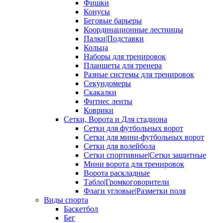
Фишки
Конусы
Беговые барьеры
Координационные лестницы
Палки|Подставки
Кольца
Наборы для тренировок
Планшеты для тренера
Разные системы для тренировок
Секундомеры
Скакалки
Фитнес ленты
Коврики
Сетки, Ворота и Для стадиона
Сетки для футбольных ворот
Сетки для мини-футбольных ворот
Сетки для волейбола
Сетки спортивные|Сетки защитные
Мини ворота для тренировок
Ворота раскладные
Табло|Громкоговорители
Флаги угловые|Разметки поля
Виды спорта
Баскетбол
Бег