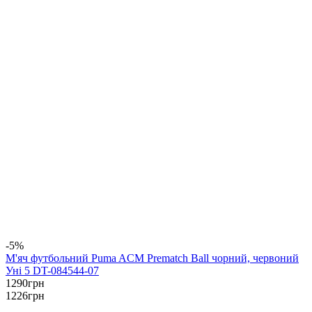
-5%
М'яч футбольний Puma ACM Prematch Ball чорний, червоний
Уні 5 DT-084544-07
1290
грн
1226
грн