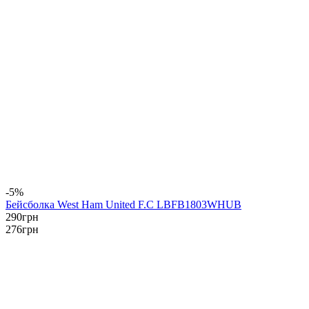
-5%
Бейсболка West Ham United F.C LBFB1803WHUB
290
грн
276
грн