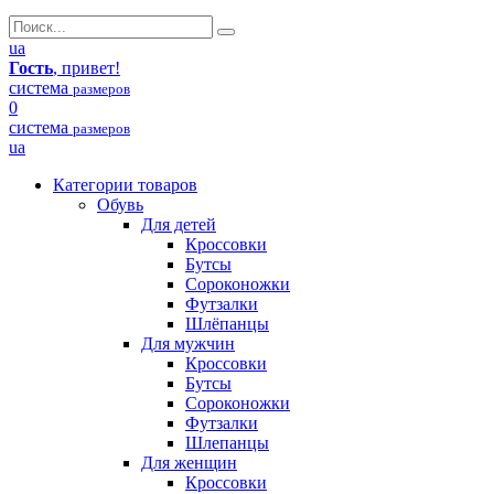
ua
Гость
, привет!
система
размеров
0
система
размеров
ua
Категории товаров
Обувь
Для детей
Кроссовки
Бутсы
Сороконожки
Футзалки
Шлёпанцы
Для мужчин
Кроссовки
Бутсы
Сороконожки
Футзалки
Шлепанцы
Для женщин
Кроссовки