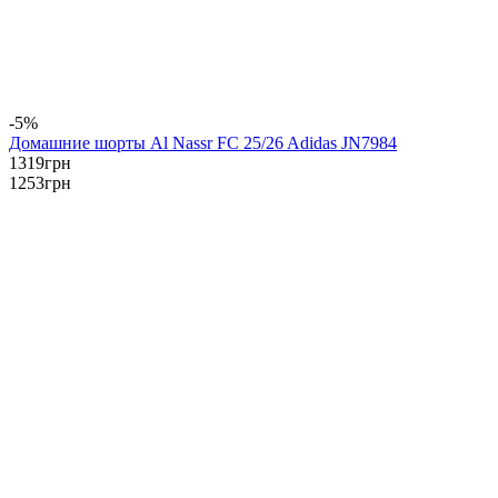
-5%
Домашние шорты Al Nassr FC 25/26 Adidas JN7984
1319
грн
1253
грн