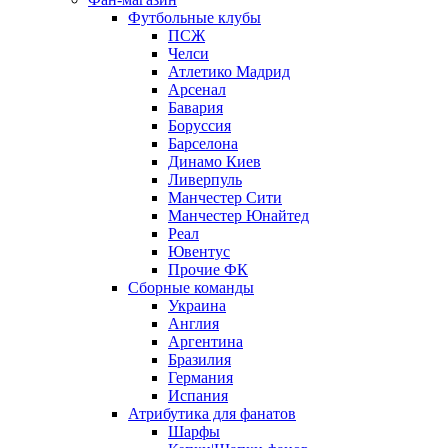
Футбольные клубы
ПСЖ
Челси
Атлетико Мадрид
Арсенал
Бавария
Боруссия
Барселона
Динамо Киев
Ливерпуль
Манчестер Сити
Манчестер Юнайтед
Реал
Ювентус
Прочие ФК
Сборные команды
Украина
Англия
Аргентина
Бразилия
Германия
Испания
Атрибутика для фанатов
Шарфы