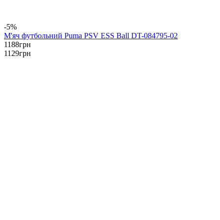
-5%
М'яч футбольний Puma PSV ESS Ball DT-084795-02
1188
грн
1129
грн