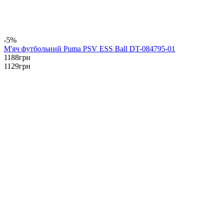
-5%
М'яч футбольний Puma PSV ESS Ball DT-084795-01
1188
грн
1129
грн