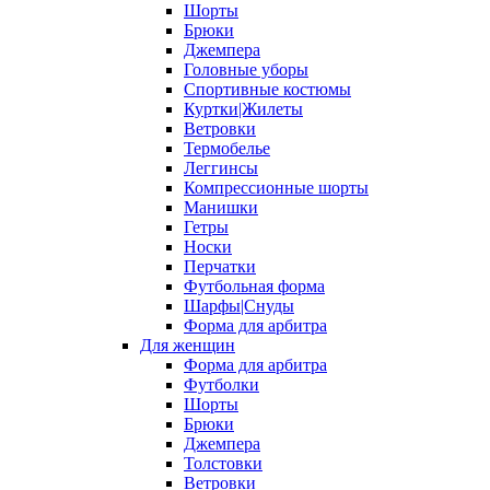
Шорты
Брюки
Джемпера
Головные уборы
Спортивные костюмы
Куртки|Жилеты
Ветровки
Термобелье
Леггинсы
Компрессионные шорты
Манишки
Гетры
Носки
Перчатки
Футбольная форма
Шарфы|Снуды
Форма для арбитра
Для женщин
Форма для арбитра
Футболки
Шорты
Брюки
Джемпера
Толстовки
Ветровки