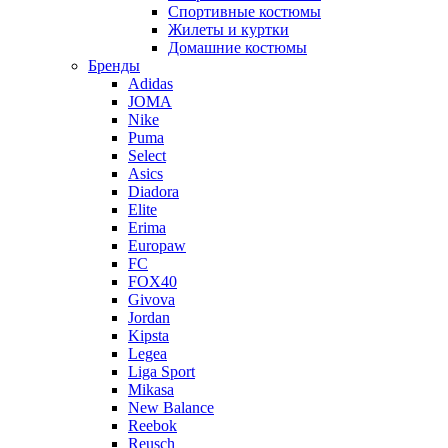
Спортивные костюмы
Жилеты и куртки
Домашние костюмы
Бренды
Adidas
JOMA
Nike
Puma
Select
Asics
Diadora
Elite
Erima
Europaw
FC
FOX40
Givova
Jordan
Kipsta
Legea
Liga Sport
Mikasa
New Balance
Reebok
Reusch