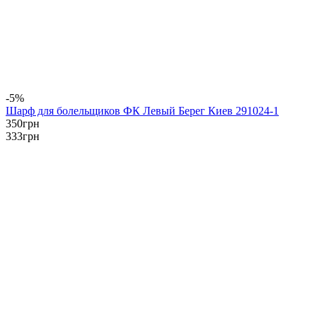
-5%
Шарф для болельщиков ФК Левый Берег Киев 291024-1
350
грн
333
грн