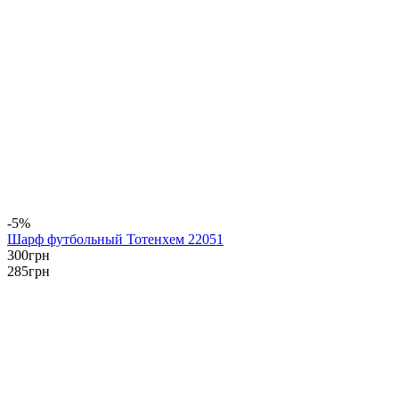
-5%
Шарф футбольный Тотенхем 22051
300
грн
285
грн