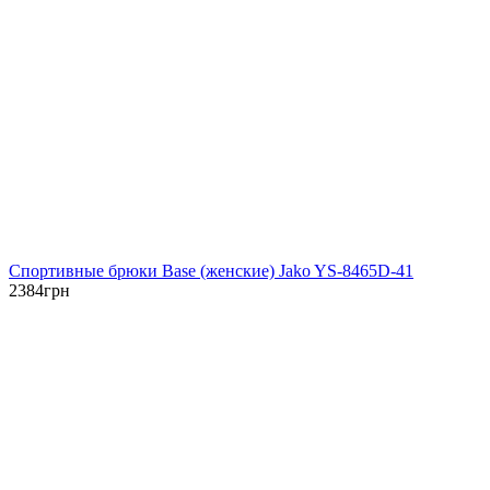
Спортивные брюки Base (женские) Jako YS-8465D-41
2384
грн