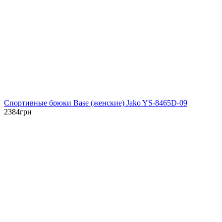
Спортивные брюки Base (женские) Jako YS-8465D-09
2384
грн