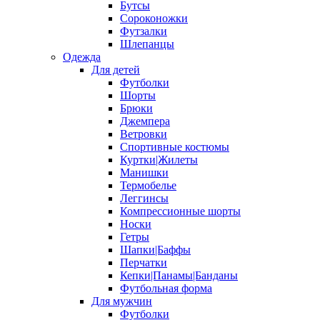
Бутсы
Сороконожки
Футзалки
Шлепанцы
Одежда
Для детей
Футболки
Шорты
Брюки
Джемпера
Ветровки
Спортивные костюмы
Куртки|Жилеты
Манишки
Термобелье
Леггинсы
Компрессионные шорты
Носки
Гетры
Шапки|Баффы
Перчатки
Кепки|Панамы|Банданы
Футбольная форма
Для мужчин
Футболки