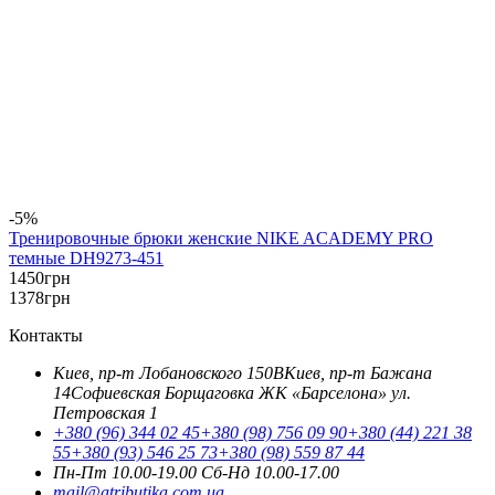
-5%
Тренировочные брюки женские NIKE ACADEMY PRO
темные DH9273-451
1450
грн
1378
грн
Контакты
Киев, пр-т Лобановского 150В
Киев, пр-т Бажана
14
Софиевская Борщаговка ЖК «Барселона» ул.
Петровская 1
+380 (96) 344 02 45
+380 (98) 756 09 90
+380 (44) 221 38
55
+380 (93) 546 25 73
+380 (98) 559 87 44
Пн-Пт 10.00-19.00
Cб-Нд 10.00-17.00
mail@atributika.com.ua