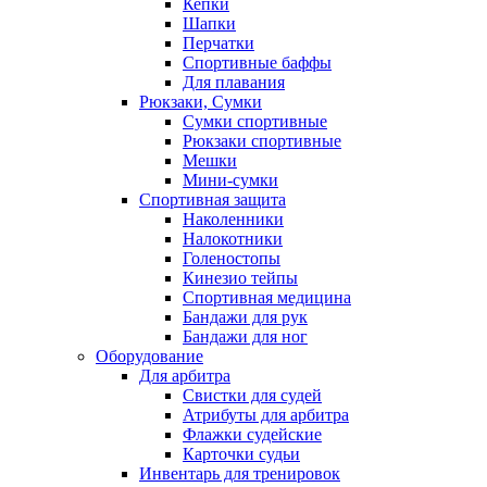
Кепки
Шапки
Перчатки
Спортивные баффы
Для плавания
Рюкзаки, Сумки
Сумки спортивные
Рюкзаки спортивные
Мешки
Мини-сумки
Спортивная защита
Наколенники
Налокотники
Голеностопы
Кинезио тейпы
Спортивная медицина
Бандажи для рук
Бандажи для ног
Оборудование
Для арбитра
Свистки для судей
Атрибуты для арбитра
Флажки судейские
Карточки судьи
Инвентарь для тренировок