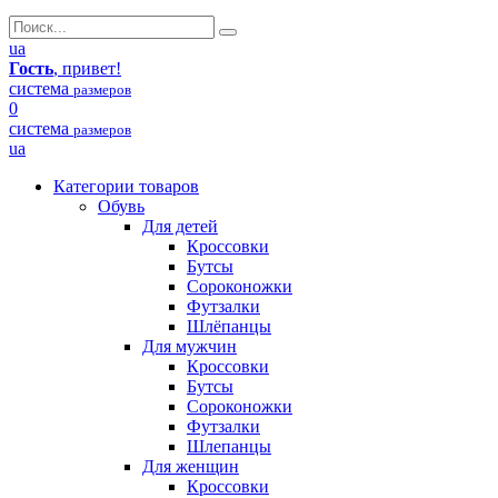
ua
Гость
, привет!
система
размеров
0
система
размеров
ua
Категории товаров
Обувь
Для детей
Кроссовки
Бутсы
Сороконожки
Футзалки
Шлёпанцы
Для мужчин
Кроссовки
Бутсы
Сороконожки
Футзалки
Шлепанцы
Для женщин
Кроссовки