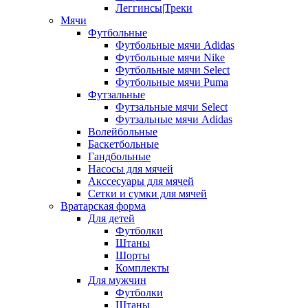
Леггинсы|Треки
Мячи
Футбольные
Футбольные мячи Adidas
Футбольные мячи Nike
Футбольные мячи Select
Футбольные мячи Puma
Футзальные
Футзальные мячи Select
Футзальные мячи Adidas
Волейбольные
Баскетбольные
Гандбольные
Насосы для мячей
Акссесуары для мячей
Сетки и сумки для мячей
Вратарская форма
Для детей
Футболки
Штаны
Шорты
Комплекты
Для мужчин
Футболки
Штаны