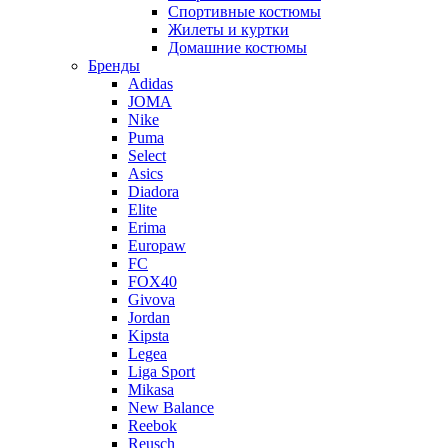
Спортивные костюмы
Жилеты и куртки
Домашние костюмы
Бренды
Adidas
JOMA
Nike
Puma
Select
Asics
Diadora
Elite
Erima
Europaw
FC
FOX40
Givova
Jordan
Kipsta
Legea
Liga Sport
Mikasa
New Balance
Reebok
Reusch