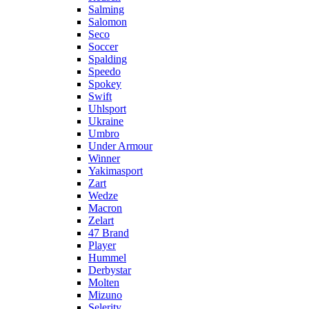
Salming
Salomon
Seco
Soccer
Spalding
Speedo
Spokey
Swift
Uhlsport
Ukraine
Umbro
Under Armour
Winner
Yakimasport
Zart
Wedze
Macron
Zelart
47 Brand
Player
Hummel
Derbystar
Molten
Mizuno
Selerity