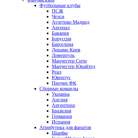
Футбольные клубы
ПСЖ
Челси
Атлетико Мадрид
Арсенал
Бавария
Боруссия
Барселона
Динамо Киев
Ливерпуль
Манчестер Сити
Манчестер Юнайтед
Реал
Ювентус
Прочие ФК
Сборные команды
Украина
Англия
Аргентина
Бразилия
Германия
Испания
Атрибутика для фанатов
Шарфы