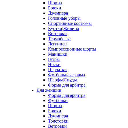
Шорты
Брюки
Джемпера
Головные уборы
Спортивные костюмы
Куртки|Жилеты
Ветровки
Термобелье
Леггинсы
Компрессионные шорты
Манишки
Гетры
Носки
Перчатки
Футбольная форма
Шарфы|Снуды
Форма для арбитра
Для женщин
Форма для арбитра
Футболки
Шорты
Брюки
Джемпера
Толстовки
Ветровки