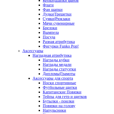
Кепки|Шапки фанов
Флаги
Фан шапки
Дудки|Трещетки
Сумки|Рюкзаки
Мячи сувенирные
Брелоки
Вымпела
Посуда
Разная атрибутика
Фигурки Funko Pop!
Аксессуары
Наградная атрибутика
Награды кубки
Награды медали
Награды статуэтки
Дипломы|Грамоты
Аксессуары для спорта
Носки спортивные
Футбольные щитки
Капитанские Повязки
Тейпы для гетр и щитков
Бутылки - поилки
Повязки на голову
Напульсники