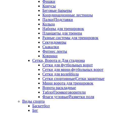
Фишки
Конусы
Беговые барьеры
Координационные лестницы
Палки|Подставки
Кольца
Наборы для тренировок
Планшеты для тренера
Разные системы для тренировок
Секундомеры
Скакалки
Фитнес ленты
Коврики
Сетки, Ворота и Для стадиона
Сетки для футбольных ворот
Сетки для мини-футбольных ворот
Сетки для волейбола
Сетки спортивные|Сетки защитные
Мини ворота для тренировок
Ворота раскладные
Табло|Громкоговорители
Флаги угловые|Разметки поля
Виды спорта
Баскетбол
Бег