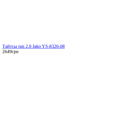
Тайтсы run 2.0 Jako YS-8326-08
2649
грн