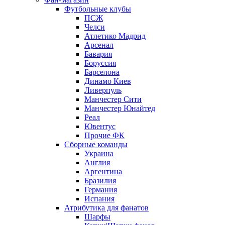
Футбольные клубы
ПСЖ
Челси
Атлетико Мадрид
Арсенал
Бавария
Боруссия
Барселона
Динамо Киев
Ливерпуль
Манчестер Сити
Манчестер Юнайтед
Реал
Ювентус
Прочие ФК
Сборные команды
Украина
Англия
Аргентина
Бразилия
Германия
Испания
Атрибутика для фанатов
Шарфы