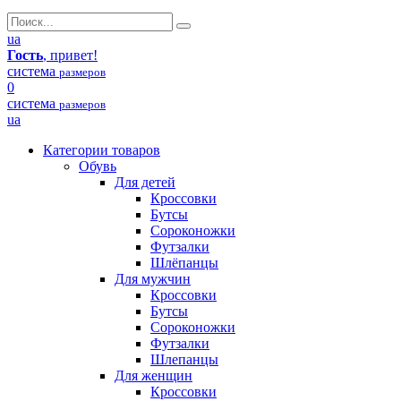
ua
Гость
, привет!
система
размеров
0
система
размеров
ua
Категории товаров
Обувь
Для детей
Кроссовки
Бутсы
Сороконожки
Футзалки
Шлёпанцы
Для мужчин
Кроссовки
Бутсы
Сороконожки
Футзалки
Шлепанцы
Для женщин
Кроссовки