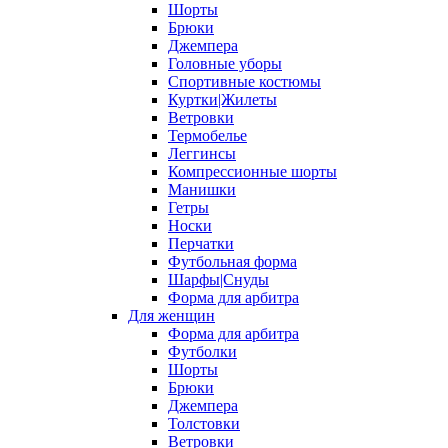
Шорты
Брюки
Джемпера
Головные уборы
Спортивные костюмы
Куртки|Жилеты
Ветровки
Термобелье
Леггинсы
Компрессионные шорты
Манишки
Гетры
Носки
Перчатки
Футбольная форма
Шарфы|Снуды
Форма для арбитра
Для женщин
Форма для арбитра
Футболки
Шорты
Брюки
Джемпера
Толстовки
Ветровки