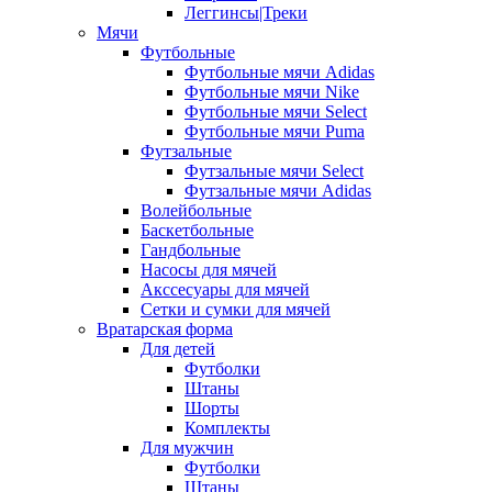
Леггинсы|Треки
Мячи
Футбольные
Футбольные мячи Adidas
Футбольные мячи Nike
Футбольные мячи Select
Футбольные мячи Puma
Футзальные
Футзальные мячи Select
Футзальные мячи Adidas
Волейбольные
Баскетбольные
Гандбольные
Насосы для мячей
Акссесуары для мячей
Сетки и сумки для мячей
Вратарская форма
Для детей
Футболки
Штаны
Шорты
Комплекты
Для мужчин
Футболки
Штаны