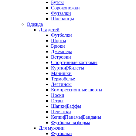
Бутсы
Сороконожки
Футзалки
Шлепанцы
Одежда
Для детей
Футболки
Шорты
Брюки
Джемпера
Ветровки
Спортивные костюмы
Куртки|Жилеты
Манишки
Термобелье
Леггинсы
Компрессионные шорты
Носки
Гетры
Шапки|Баффы
Перчатки
Кепки|Панамы|Банданы
Футбольная форма
Для мужчин
Футболки