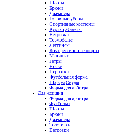
Шорты
Брюки
Джемпера
Головные уборы
Спортивные костюмы
Куртки|Жилеты
Ветровки
Термобелье
Леггинсы
Компрессионные шорты
Манишки
Гетры
Носки
Перчатки
Футбольная форма
Шарфы|Снуды
Форма для арбитра
Для женщин
Форма для арбитра
Футболки
Шорты
Брюки
Джемпера
Толстовки
Ветровки