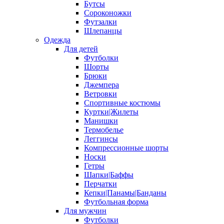
Бутсы
Сороконожки
Футзалки
Шлепанцы
Одежда
Для детей
Футболки
Шорты
Брюки
Джемпера
Ветровки
Спортивные костюмы
Куртки|Жилеты
Манишки
Термобелье
Леггинсы
Компрессионные шорты
Носки
Гетры
Шапки|Баффы
Перчатки
Кепки|Панамы|Банданы
Футбольная форма
Для мужчин
Футболки