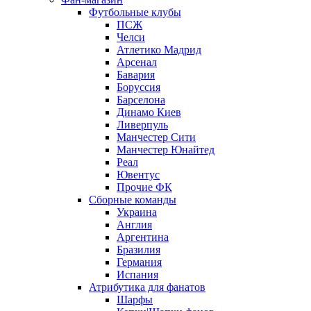
Футбольные клубы
ПСЖ
Челси
Атлетико Мадрид
Арсенал
Бавария
Боруссия
Барселона
Динамо Киев
Ливерпуль
Манчестер Сити
Манчестер Юнайтед
Реал
Ювентус
Прочие ФК
Сборные команды
Украина
Англия
Аргентина
Бразилия
Германия
Испания
Атрибутика для фанатов
Шарфы