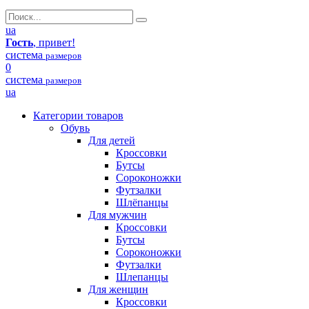
ua
Гость
, привет!
система
размеров
0
система
размеров
ua
Категории товаров
Обувь
Для детей
Кроссовки
Бутсы
Сороконожки
Футзалки
Шлёпанцы
Для мужчин
Кроссовки
Бутсы
Сороконожки
Футзалки
Шлепанцы
Для женщин
Кроссовки