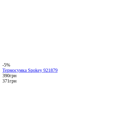
-5%
Термосумка Spokey 921879
390
грн
371
грн