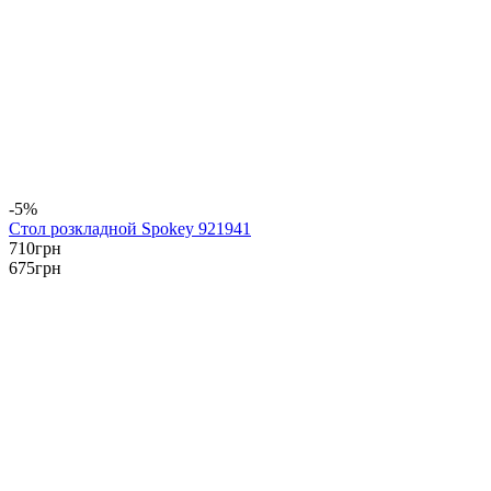
-5%
Стол розкладной Spokey 921941
710
грн
675
грн