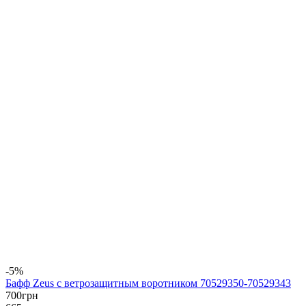
-5%
Бафф Zeus с ветрозащитным воротником 70529350-70529343
700
грн