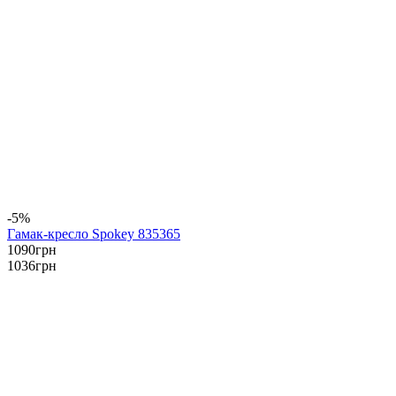
-5%
Гамак-кресло Spokey 835365
1090
грн
1036
грн