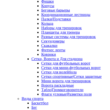
Фишки
Конусы
Беговые барьеры
Координационные лестницы
Палки|Подставки
Кольца
Наборы для тренировок
Планшеты для тренера
Разные системы для тренировок
Секундомеры
Скакалки
Фитнес ленты
Коврики
Сетки, Ворота и Для стадиона
Сетки для футбольных ворот
Сетки для мини-футбольных ворот
Сетки для волейбола
Сетки спортивные|Сетки защитные
Мини ворота для тренировок
Ворота раскладные
Табло|Громкоговорители
Флаги угловые|Разметки поля
Виды спорта
Баскетбол
Бег