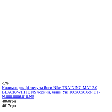
-5%
Килимок для фітнесу та йоги Nike TRAINING MAT 2.0
BLACK/WHITE NS чорний, білий Уні 180x60x0,8см DT-
N.000.0006.010.NS
4860
грн
4617
грн