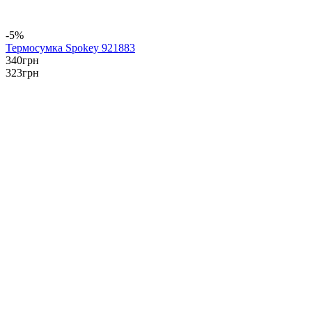
-5%
Термосумка Spokey 921883
340
грн
323
грн