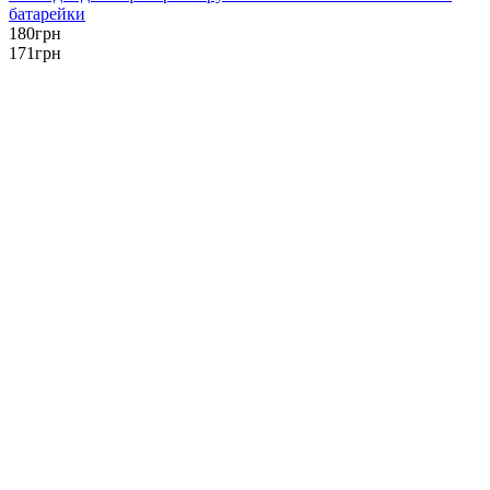
батарейки
180
грн
171
грн