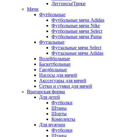
Леггинсы|Треки
Мячи
Футбольные
Футбольные мячи Adidas
Футбольные мячи Nike
Футбольные мячи Select
Футбольные мячи Puma
Футзальные
Футзальные мячи Select
Футзальные мячи Adidas
Волейбольные
Баскетбольные
Гандбольные
Насосы для мячей
Акссесуары для мячей
Сетки и сумки для мячей
Вратарская форма
Для детей
Футболки
Штаны
Шорты
Комплекты
Для мужчин
Футболки
Штаны