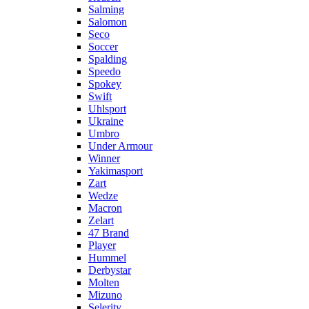
Salming
Salomon
Seco
Soccer
Spalding
Speedo
Spokey
Swift
Uhlsport
Ukraine
Umbro
Under Armour
Winner
Yakimasport
Zart
Wedze
Macron
Zelart
47 Brand
Player
Hummel
Derbystar
Molten
Mizuno
Selerity