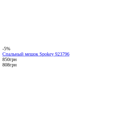
-5%
Спальный мешок Spokey 923796
850
грн
808
грн