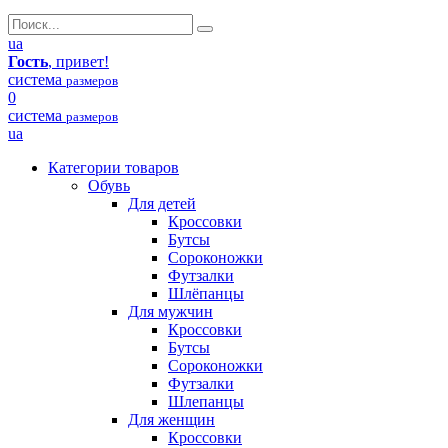
ua
Гость
, привет!
система
размеров
0
система
размеров
ua
Категории товаров
Обувь
Для детей
Кроссовки
Бутсы
Сороконожки
Футзалки
Шлёпанцы
Для мужчин
Кроссовки
Бутсы
Сороконожки
Футзалки
Шлепанцы
Для женщин
Кроссовки