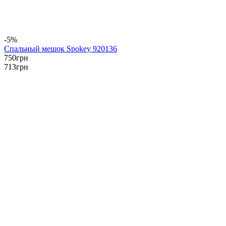
-5%
Спальный мешок Spokey 920136
750
грн
713
грн