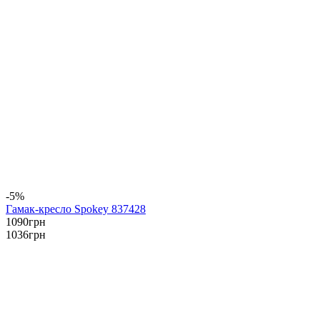
-5%
Гамак-кресло Spokey 837428
1090
грн
1036
грн