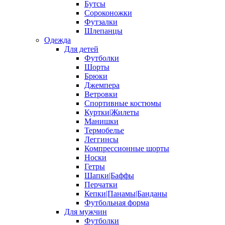
Бутсы
Сороконожки
Футзалки
Шлепанцы
Одежда
Для детей
Футболки
Шорты
Брюки
Джемпера
Ветровки
Спортивные костюмы
Куртки|Жилеты
Манишки
Термобелье
Леггинсы
Компрессионные шорты
Носки
Гетры
Шапки|Баффы
Перчатки
Кепки|Панамы|Банданы
Футбольная форма
Для мужчин
Футболки