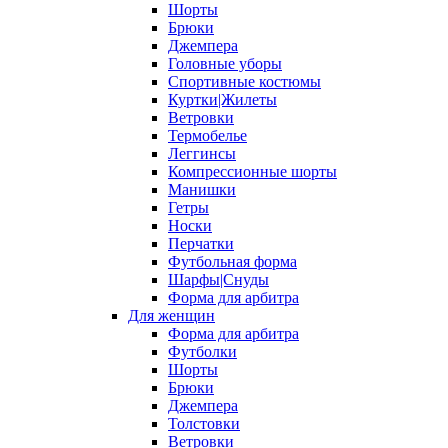
Шорты
Брюки
Джемпера
Головные уборы
Спортивные костюмы
Куртки|Жилеты
Ветровки
Термобелье
Леггинсы
Компрессионные шорты
Манишки
Гетры
Носки
Перчатки
Футбольная форма
Шарфы|Снуды
Форма для арбитра
Для женщин
Форма для арбитра
Футболки
Шорты
Брюки
Джемпера
Толстовки
Ветровки