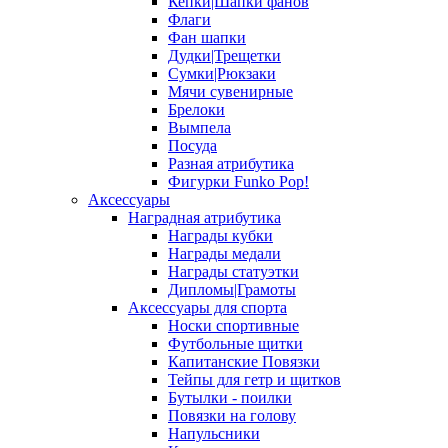
Кепки|Шапки фанов
Флаги
Фан шапки
Дудки|Трещетки
Сумки|Рюкзаки
Мячи сувенирные
Брелоки
Вымпела
Посуда
Разная атрибутика
Фигурки Funko Pop!
Аксессуары
Наградная атрибутика
Награды кубки
Награды медали
Награды статуэтки
Дипломы|Грамоты
Аксессуары для спорта
Носки спортивные
Футбольные щитки
Капитанские Повязки
Тейпы для гетр и щитков
Бутылки - поилки
Повязки на голову
Напульсники