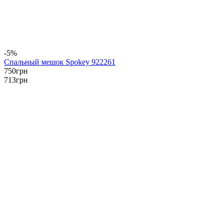
-5%
Спальный мешок Spokey 922261
750
грн
713
грн