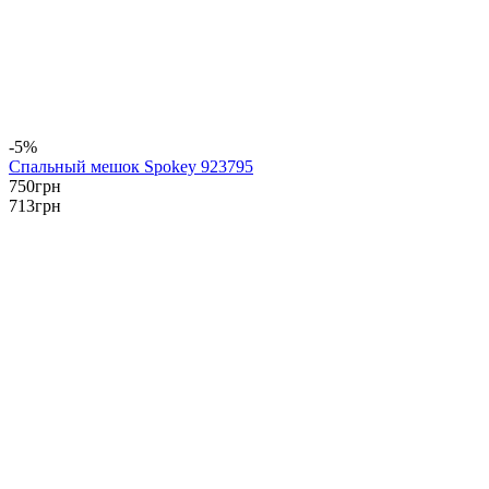
-5%
Спальный мешок Spokey 923795
750
грн
713
грн