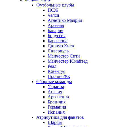
Футбольные клубы
ПСЖ
Челси
Атлетико Мадрид
Арсенал
Бавария
Боруссия
Барселона
Динамо Киев
Ливерпуль
Манчестер Сити
Манчестер Юнайтед
Реал
Ювентус
Прочие ФК
Сборные команды
Украина
Англия
Аргентина
Бразилия
Германия
Испания
Атрибутика для фанатов
Шарфы