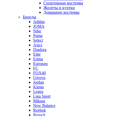
Спортивные костюмы
Жилеты и куртки
Домашние костюмы
Бренды
Adidas
JOMA
Nike
Puma
Select
Asics
Diadora
Elite
Erima
Europaw
FC
FOX40
Givova
Jordan
Kipsta
Legea
Liga Sport
Mikasa
New Balance
Reebok
Reusch