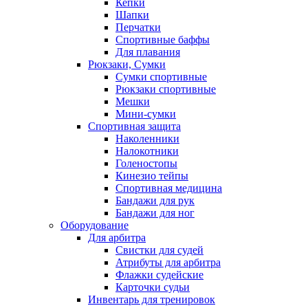
Кепки
Шапки
Перчатки
Спортивные баффы
Для плавания
Рюкзаки, Сумки
Сумки спортивные
Рюкзаки спортивные
Мешки
Мини-сумки
Спортивная защита
Наколенники
Налокотники
Голеностопы
Кинезио тейпы
Спортивная медицина
Бандажи для рук
Бандажи для ног
Оборудование
Для арбитра
Свистки для судей
Атрибуты для арбитра
Флажки судейские
Карточки судьи
Инвентарь для тренировок