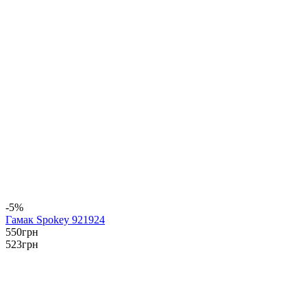
-5%
Гамак Spokey 921924
550
грн
523
грн