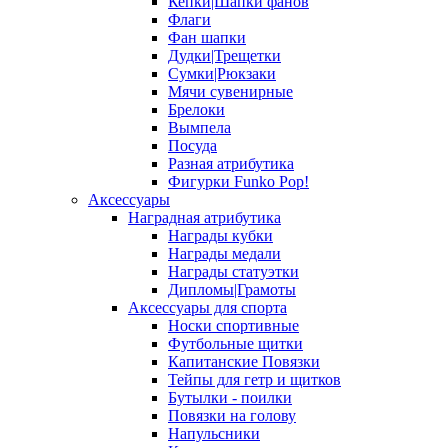
Кепки|Шапки фанов
Флаги
Фан шапки
Дудки|Трещетки
Сумки|Рюкзаки
Мячи сувенирные
Брелоки
Вымпела
Посуда
Разная атрибутика
Фигурки Funko Pop!
Аксессуары
Наградная атрибутика
Награды кубки
Награды медали
Награды статуэтки
Дипломы|Грамоты
Аксессуары для спорта
Носки спортивные
Футбольные щитки
Капитанские Повязки
Тейпы для гетр и щитков
Бутылки - поилки
Повязки на голову
Напульсники