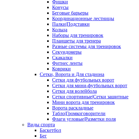
Фишки
Конусы
Беговые барьеры
Координационные лестницы
Палки|Подставки
Кольца
Наборы для тренировок
Планшеты для тренера
Разные системы для тренировок
Секундомеры
Скакалки
Фитнес ленты
Коврики
Сетки, Ворота и Для стадиона
Сетки для футбольных ворот
Сетки для мини-футбольных ворот
Сетки для волейбола
Сетки спортивные|Сетки защитные
Мини ворота для тренировок
Ворота раскладные
Табло|Громкоговорители
Флаги угловые|Разметки поля
Виды спорта
Баскетбол
Бег