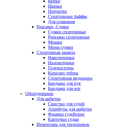
Кепки
Шапки
Перчатки
Спортивные баффы
Для плавания
Рюкзаки, Сумки
Сумки спортивные
Рюкзаки спортивные
Мешки
Мини-сумки
Спортивная защита
Наколенники
Налокотники
Голеностопы
Кинезио тейпы
Спортивная медицина
Бандажи для рук
Бандажи для ног
Оборудование
Для арбитра
Свистки для судей
Атрибуты для арбитра
Флажки судейские
Карточки судьи
Инвентарь для тренировок