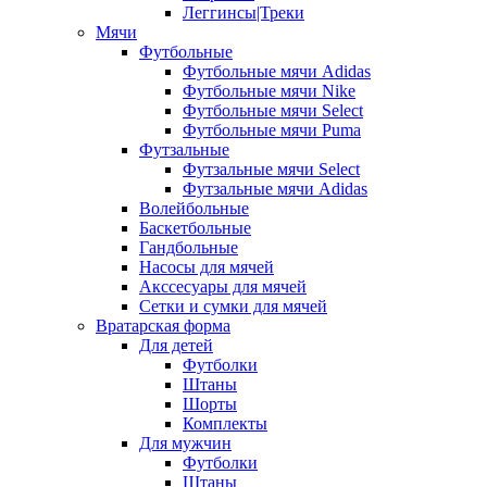
Леггинсы|Треки
Мячи
Футбольные
Футбольные мячи Adidas
Футбольные мячи Nike
Футбольные мячи Select
Футбольные мячи Puma
Футзальные
Футзальные мячи Select
Футзальные мячи Adidas
Волейбольные
Баскетбольные
Гандбольные
Насосы для мячей
Акссесуары для мячей
Сетки и сумки для мячей
Вратарская форма
Для детей
Футболки
Штаны
Шорты
Комплекты
Для мужчин
Футболки
Штаны