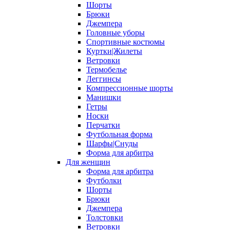
Шорты
Брюки
Джемпера
Головные уборы
Спортивные костюмы
Куртки|Жилеты
Ветровки
Термобелье
Леггинсы
Компрессионные шорты
Манишки
Гетры
Носки
Перчатки
Футбольная форма
Шарфы|Снуды
Форма для арбитра
Для женщин
Форма для арбитра
Футболки
Шорты
Брюки
Джемпера
Толстовки
Ветровки