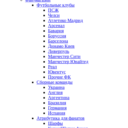
Футбольные клубы
ПСЖ
Челси
Атлетико Мадрид
Арсенал
Бавария
Боруссия
Барселона
Динамо Киев
Ливерпуль
Манчестер Сити
Манчестер Юнайтед
Реал
Ювентус
Прочие ФК
Сборные команды
Украина
Англия
Аргентина
Бразилия
Германия
Испания
Атрибутика для фанатов
Шарфы