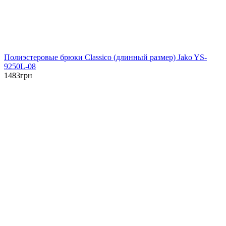
Полиэстеровые брюки Classico (длинный размер) Jako YS-
9250L-08
1483
грн