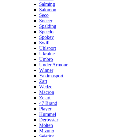
Salming
Salomon
Seco
Soccer
Spalding
Speedo
Spokey
Swift
Uhlsport
Ukraine
Umbro
Under Armour
Winner
Yakimasport
Zart
Wedze
Macron
Zelart
47 Brand
Player
Hummel
Derbystar
Molten
Mizuno
Selerity