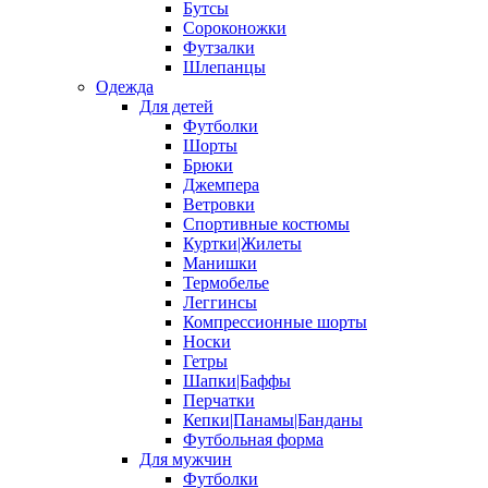
Бутсы
Сороконожки
Футзалки
Шлепанцы
Одежда
Для детей
Футболки
Шорты
Брюки
Джемпера
Ветровки
Спортивные костюмы
Куртки|Жилеты
Манишки
Термобелье
Леггинсы
Компрессионные шорты
Носки
Гетры
Шапки|Баффы
Перчатки
Кепки|Панамы|Банданы
Футбольная форма
Для мужчин
Футболки