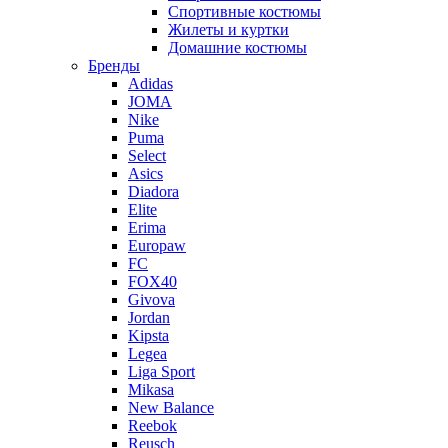
Спортивные костюмы
Жилеты и куртки
Домашние костюмы
Бренды
Adidas
JOMA
Nike
Puma
Select
Asics
Diadora
Elite
Erima
Europaw
FC
FOX40
Givova
Jordan
Kipsta
Legea
Liga Sport
Mikasa
New Balance
Reebok
Reusch