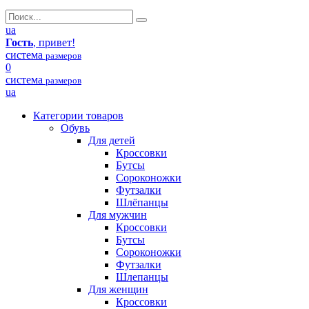
ua
Гость
, привет!
система
размеров
0
система
размеров
ua
Категории товаров
Обувь
Для детей
Кроссовки
Бутсы
Сороконожки
Футзалки
Шлёпанцы
Для мужчин
Кроссовки
Бутсы
Сороконожки
Футзалки
Шлепанцы
Для женщин
Кроссовки