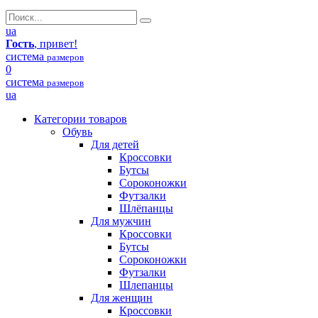
ua
Гость
, привет!
система
размеров
0
система
размеров
ua
Категории товаров
Обувь
Для детей
Кроссовки
Бутсы
Сороконожки
Футзалки
Шлёпанцы
Для мужчин
Кроссовки
Бутсы
Сороконожки
Футзалки
Шлепанцы
Для женщин
Кроссовки