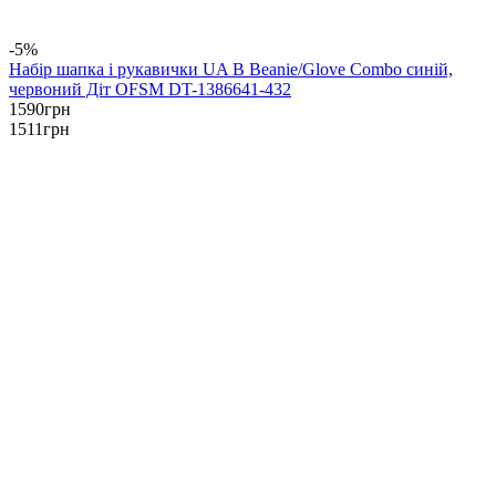
-5%
Набір шапка і рукавички UA B Beanie/Glove Combo синій,
червоний Діт OFSM DT-1386641-432
1590
грн
1511
грн