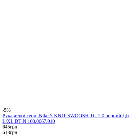
-5%
Рукавички теплі Nike Y KNIT SWOOSH TG 2.0 чорний Діт
L/XL DT-N.100.0667.010
645
грн
613
грн