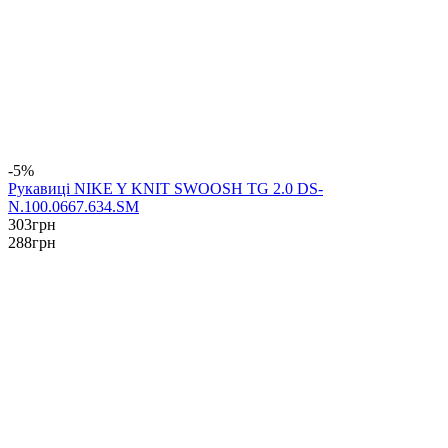
-5%
Рукавиці NIKE Y KNIT SWOOSH TG 2.0 DS-
N.100.0667.634.SM
303
грн
288
грн