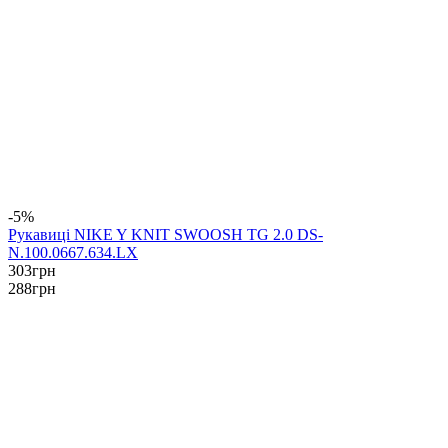
-5%
Рукавиці NIKE Y KNIT SWOOSH TG 2.0 DS-
N.100.0667.634.LX
303
грн
288
грн