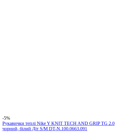
-5%
Рукавички теплі Nike Y KNIT TECH AND GRIP TG 2.0
чорний, білий Діт S/M DT-N.100.0663.091