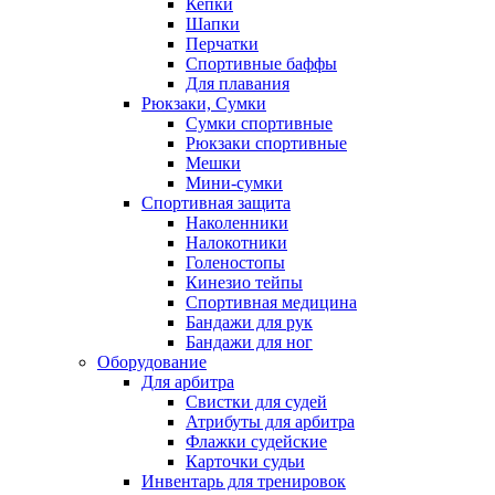
Кепки
Шапки
Перчатки
Спортивные баффы
Для плавания
Рюкзаки, Сумки
Сумки спортивные
Рюкзаки спортивные
Мешки
Мини-сумки
Спортивная защита
Наколенники
Налокотники
Голеностопы
Кинезио тейпы
Спортивная медицина
Бандажи для рук
Бандажи для ног
Оборудование
Для арбитра
Свистки для судей
Атрибуты для арбитра
Флажки судейские
Карточки судьи
Инвентарь для тренировок