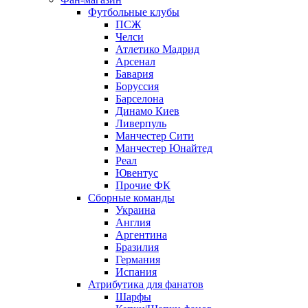
Футбольные клубы
ПСЖ
Челси
Атлетико Мадрид
Арсенал
Бавария
Боруссия
Барселона
Динамо Киев
Ливерпуль
Манчестер Сити
Манчестер Юнайтед
Реал
Ювентус
Прочие ФК
Сборные команды
Украина
Англия
Аргентина
Бразилия
Германия
Испания
Атрибутика для фанатов
Шарфы