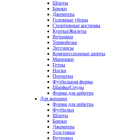
Шорты
Брюки
Джемпера
Головные уборы
Спортивные костюмы
Куртки|Жилеты
Ветровки
Термобелье
Леггинсы
Компрессионные шорты
Манишки
Гетры
Носки
Перчатки
Футбольная форма
Шарфы|Снуды
Форма для арбитра
Для женщин
Форма для арбитра
Футболки
Шорты
Брюки
Джемпера
Толстовки
Ветровки