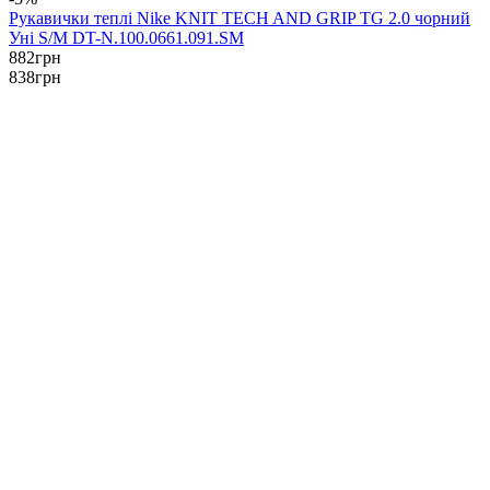
Рукавички теплі Nike KNIT TECH AND GRIP TG 2.0 чорний
Уні S/M DT-N.100.0661.091.SM
882
грн
838
грн