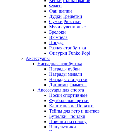
Кепки|Шапки фанов
Флаги
Фан шапки
Дудки|Трещетки
Сумки|Рюкзаки
Мячи сувенирные
Брелоки
Вымпела
Посуда
Разная атрибутика
Фигурки Funko Pop!
Аксессуары
Наградная атрибутика
Награды кубки
Награды медали
Награды статуэтки
Дипломы|Грамоты
Аксессуары для спорта
Носки спортивные
Футбольные щитки
Капитанские Повязки
Тейпы для гетр и щитков
Бутылки - поилки
Повязки на голову
Напульсники