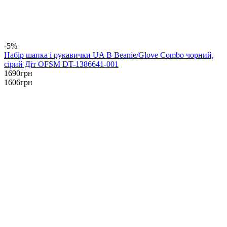
-5%
Набір шапка і рукавички UA B Beanie/Glove Combo чорний,
сірий Діт OFSM DT-1386641-001
1690
грн
1606
грн