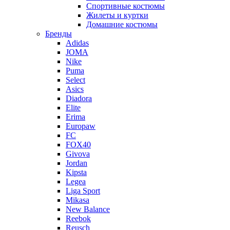
Спортивные костюмы
Жилеты и куртки
Домашние костюмы
Бренды
Adidas
JOMA
Nike
Puma
Select
Asics
Diadora
Elite
Erima
Europaw
FC
FOX40
Givova
Jordan
Kipsta
Legea
Liga Sport
Mikasa
New Balance
Reebok
Reusch