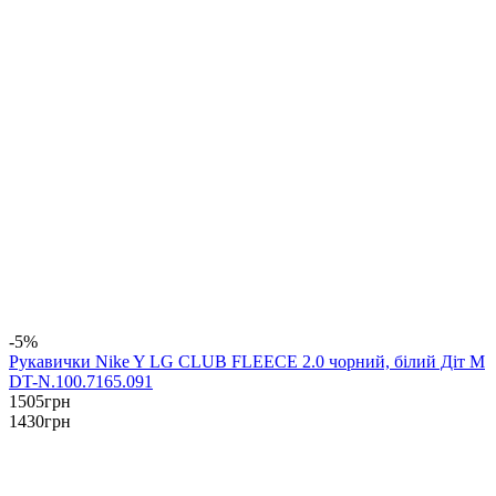
-5%
Рукавички Nike Y LG CLUB FLEECE 2.0 чорний, білий Діт M
DT-N.100.7165.091
1505
грн
1430
грн