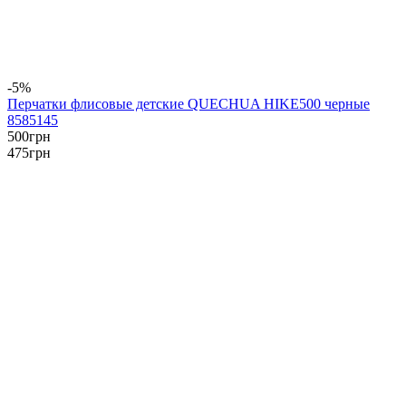
-5%
Перчатки флисовые детские QUECHUA HIKE500 черные
8585145
500
грн
475
грн