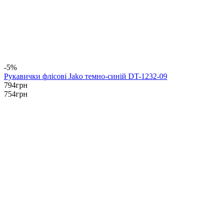
-5%
Рукавички флісові Jako темно-синій DT-1232-09
794
грн
754
грн