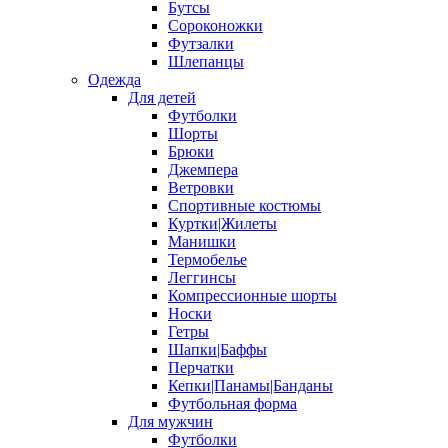
Бутсы
Сороконожки
Футзалки
Шлепанцы
Одежда
Для детей
Футболки
Шорты
Брюки
Джемпера
Ветровки
Спортивные костюмы
Куртки|Жилеты
Манишки
Термобелье
Леггинсы
Компрессионные шорты
Носки
Гетры
Шапки|Баффы
Перчатки
Кепки|Панамы|Банданы
Футбольная форма
Для мужчин
Футболки