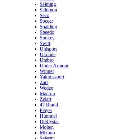
Salming
Salomon
Seco
Soccer
Spalding
Speedo
Spokey
Swift
Uhlsport
Ukraine
Umbro
Under Armour
Winner
Yakimasport
Zart
Wedze
Macron
Zelart
47 Brand
Player
Hummel
Derbystar
Molten
Mizuno
Selerity