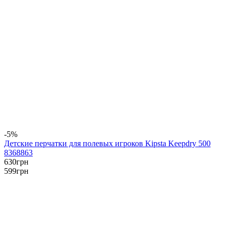
-5%
Детские перчатки для полевых игроков Kipsta Keepdry 500
8368863
630
грн
599
грн