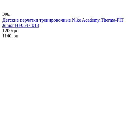
-5%
Детские перчатки тренировочные Nike Academy Therma-FIT
Junior HF0547-013
1200
грн
1140
грн