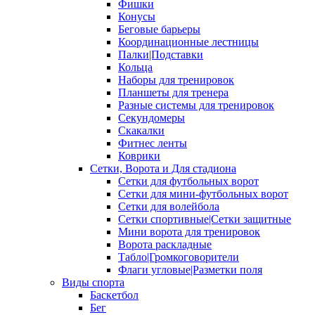
Фишки
Конусы
Беговые барьеры
Координационные лестницы
Палки|Подставки
Кольца
Наборы для тренировок
Планшеты для тренера
Разные системы для тренировок
Секундомеры
Скакалки
Фитнес ленты
Коврики
Сетки, Ворота и Для стадиона
Сетки для футбольных ворот
Сетки для мини-футбольных ворот
Сетки для волейбола
Сетки спортивные|Сетки защитные
Мини ворота для тренировок
Ворота раскладные
Табло|Громкоговорители
Флаги угловые|Разметки поля
Виды спорта
Баскетбол
Бег