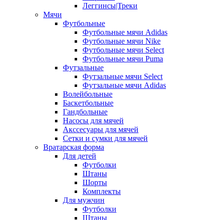
Леггинсы|Треки
Мячи
Футбольные
Футбольные мячи Adidas
Футбольные мячи Nike
Футбольные мячи Select
Футбольные мячи Puma
Футзальные
Футзальные мячи Select
Футзальные мячи Adidas
Волейбольные
Баскетбольные
Гандбольные
Насосы для мячей
Акссесуары для мячей
Сетки и сумки для мячей
Вратарская форма
Для детей
Футболки
Штаны
Шорты
Комплекты
Для мужчин
Футболки
Штаны