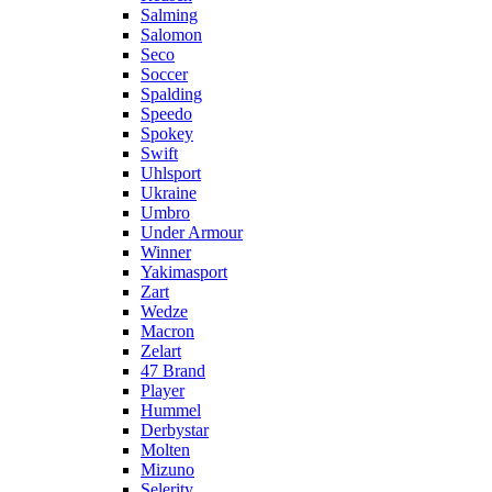
Salming
Salomon
Seco
Soccer
Spalding
Speedo
Spokey
Swift
Uhlsport
Ukraine
Umbro
Under Armour
Winner
Yakimasport
Zart
Wedze
Macron
Zelart
47 Brand
Player
Hummel
Derbystar
Molten
Mizuno
Selerity