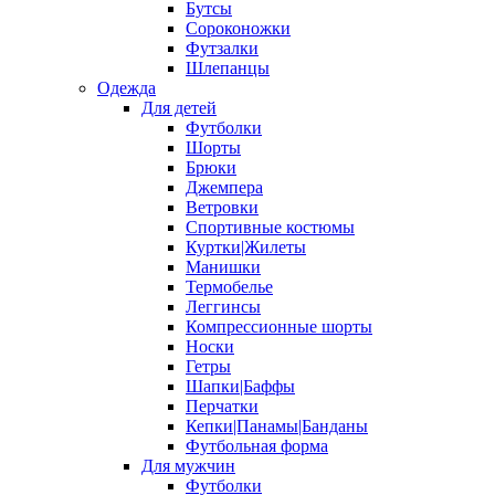
Бутсы
Сороконожки
Футзалки
Шлепанцы
Одежда
Для детей
Футболки
Шорты
Брюки
Джемпера
Ветровки
Спортивные костюмы
Куртки|Жилеты
Манишки
Термобелье
Леггинсы
Компрессионные шорты
Носки
Гетры
Шапки|Баффы
Перчатки
Кепки|Панамы|Банданы
Футбольная форма
Для мужчин
Футболки