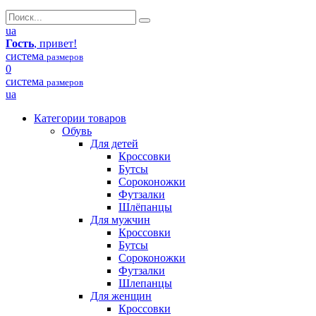
ua
Гость
, привет!
система
размеров
0
система
размеров
ua
Категории товаров
Обувь
Для детей
Кроссовки
Бутсы
Сороконожки
Футзалки
Шлёпанцы
Для мужчин
Кроссовки
Бутсы
Сороконожки
Футзалки
Шлепанцы
Для женщин
Кроссовки