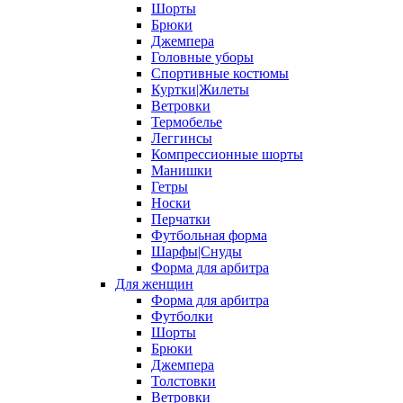
Шорты
Брюки
Джемпера
Головные уборы
Спортивные костюмы
Куртки|Жилеты
Ветровки
Термобелье
Леггинсы
Компрессионные шорты
Манишки
Гетры
Носки
Перчатки
Футбольная форма
Шарфы|Снуды
Форма для арбитра
Для женщин
Форма для арбитра
Футболки
Шорты
Брюки
Джемпера
Толстовки
Ветровки