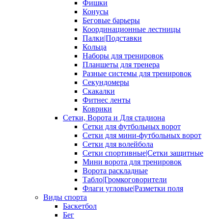
Фишки
Конусы
Беговые барьеры
Координационные лестницы
Палки|Подставки
Кольца
Наборы для тренировок
Планшеты для тренера
Разные системы для тренировок
Секундомеры
Скакалки
Фитнес ленты
Коврики
Сетки, Ворота и Для стадиона
Сетки для футбольных ворот
Сетки для мини-футбольных ворот
Сетки для волейбола
Сетки спортивные|Сетки защитные
Мини ворота для тренировок
Ворота раскладные
Табло|Громкоговорители
Флаги угловые|Разметки поля
Виды спорта
Баскетбол
Бег