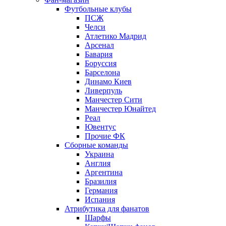
Футбольные клубы
ПСЖ
Челси
Атлетико Мадрид
Арсенал
Бавария
Боруссия
Барселона
Динамо Киев
Ливерпуль
Манчестер Сити
Манчестер Юнайтед
Реал
Ювентус
Прочие ФК
Сборные команды
Украина
Англия
Аргентина
Бразилия
Германия
Испания
Атрибутика для фанатов
Шарфы