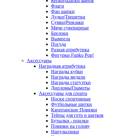
Кепки|Шапки фанов
Флаги
Фан шапки
Дудки|Трещетки
Сумки|Рюкзаки
Мячи сувенирные
Брелоки
Вымпела
Посуда
Разная атрибутика
Фигурки Funko Pop!
Аксессуары
Наградная атрибутика
Награды кубки
Награды медали
Награды статуэтки
Дипломы|Грамоты
Аксессуары для спорта
Носки спортивные
Футбольные щитки
Капитанские Повязки
Тейпы для гетр и щитков
Бутылки - поилки
Повязки на голову
Напульсники