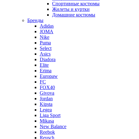
Спортивные костюмы
Жилеты и куртки
Домашние костюмы
Бренды
Adidas
JOMA
Nike
Puma
Select
Asics
Diadora
Elite
Erima
Europaw
FC
FOX40
Givova
Jordan
Kipsta
Legea
Liga Sport
Mikasa
New Balance
Reebok
Reusch