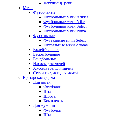
Леггинсы|Треки
Мячи
Футбольные
Футбольные мячи Adidas
Футбольные мячи Nike
Футбольные мячи Select
Футбольные мячи Puma
Футзальные
Футзальные мячи Select
Футзальные мячи Adidas
Волейбольные
Баскетбольные
Гандбольные
Насосы для мячей
Акссесуары для мячей
Сетки и сумки для мячей
Вратарская форма
Для детей
Футболки
Штаны
Шорты
Комплекты
Для мужчин
Футболки
Штаны