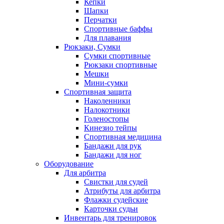
Кепки
Шапки
Перчатки
Спортивные баффы
Для плавания
Рюкзаки, Сумки
Сумки спортивные
Рюкзаки спортивные
Мешки
Мини-сумки
Спортивная защита
Наколенники
Налокотники
Голеностопы
Кинезио тейпы
Спортивная медицина
Бандажи для рук
Бандажи для ног
Оборудование
Для арбитра
Свистки для судей
Атрибуты для арбитра
Флажки судейские
Карточки судьи
Инвентарь для тренировок