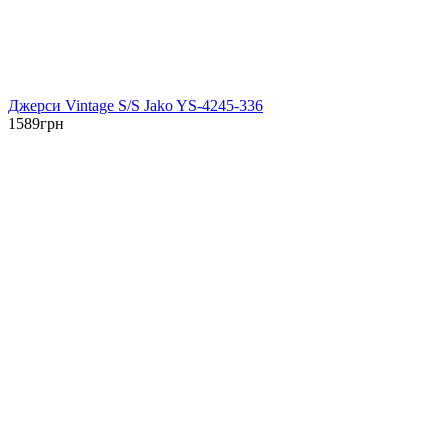
Джерси Vintage S/S Jako YS-4245-336
1589
грн