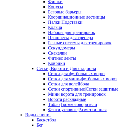
Фишки
Конусы
Беговые барьеры
Координационные лестницы
Палки|Подставки
Кольца
Наборы для тренировок
Планшеты для тренера
Разные системы для тренировок
Секундомеры
Скакалки
Фитнес ленты
Коврики
Сетки, Ворота и Для стадиона
Сетки для футбольных ворот
Сетки для мини-футбольных ворот
Сетки для волейбола
Сетки спортивные|Сетки защитные
Мини ворота для тренировок
Ворота раскладные
Табло|Громкоговорители
Флаги угловые|Разметки поля
Виды спорта
Баскетбол
Бег