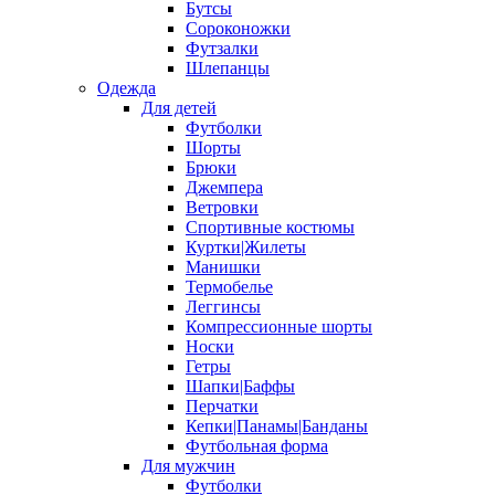
Бутсы
Сороконожки
Футзалки
Шлепанцы
Одежда
Для детей
Футболки
Шорты
Брюки
Джемпера
Ветровки
Спортивные костюмы
Куртки|Жилеты
Манишки
Термобелье
Леггинсы
Компрессионные шорты
Носки
Гетры
Шапки|Баффы
Перчатки
Кепки|Панамы|Банданы
Футбольная форма
Для мужчин
Футболки