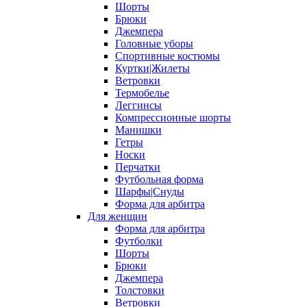
Шорты
Брюки
Джемпера
Головные уборы
Спортивные костюмы
Куртки|Жилеты
Ветровки
Термобелье
Леггинсы
Компрессионные шорты
Манишки
Гетры
Носки
Перчатки
Футбольная форма
Шарфы|Снуды
Форма для арбитра
Для женщин
Форма для арбитра
Футболки
Шорты
Брюки
Джемпера
Толстовки
Ветровки