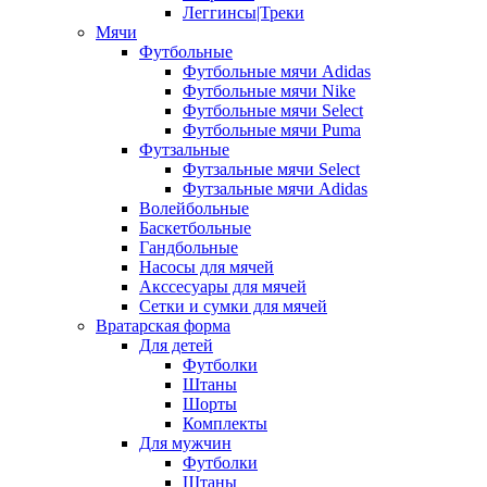
Леггинсы|Треки
Мячи
Футбольные
Футбольные мячи Adidas
Футбольные мячи Nike
Футбольные мячи Select
Футбольные мячи Puma
Футзальные
Футзальные мячи Select
Футзальные мячи Adidas
Волейбольные
Баскетбольные
Гандбольные
Насосы для мячей
Акссесуары для мячей
Сетки и сумки для мячей
Вратарская форма
Для детей
Футболки
Штаны
Шорты
Комплекты
Для мужчин
Футболки
Штаны