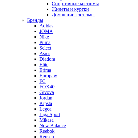
Спортивные костюмы
Жилеты и куртки
Домашние костюмы
Бренды
Adidas
JOMA
Nike
Puma
Select
Asics
Diadora
Elite
Erima
Europaw
FC
FOX40
Givova
Jordan
Kipsta
Legea
Liga Sport
Mikasa
New Balance
Reebok
Reusch