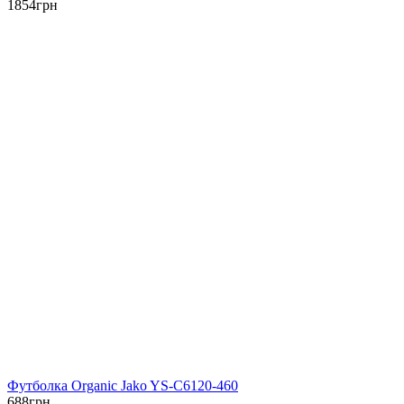
1854
грн
Футболка Organic Jako YS-C6120-460
688
грн