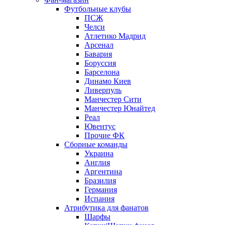
Футбольные клубы
ПСЖ
Челси
Атлетико Мадрид
Арсенал
Бавария
Боруссия
Барселона
Динамо Киев
Ливерпуль
Манчестер Сити
Манчестер Юнайтед
Реал
Ювентус
Прочие ФК
Сборные команды
Украина
Англия
Аргентина
Бразилия
Германия
Испания
Атрибутика для фанатов
Шарфы