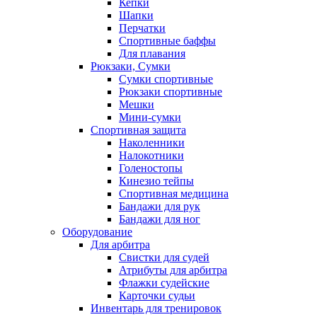
Кепки
Шапки
Перчатки
Спортивные баффы
Для плавания
Рюкзаки, Сумки
Сумки спортивные
Рюкзаки спортивные
Мешки
Мини-сумки
Спортивная защита
Наколенники
Налокотники
Голеностопы
Кинезио тейпы
Спортивная медицина
Бандажи для рук
Бандажи для ног
Оборудование
Для арбитра
Свистки для судей
Атрибуты для арбитра
Флажки судейские
Карточки судьи
Инвентарь для тренировок