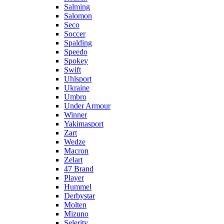
Salming
Salomon
Seco
Soccer
Spalding
Speedo
Spokey
Swift
Uhlsport
Ukraine
Umbro
Under Armour
Winner
Yakimasport
Zart
Wedze
Macron
Zelart
47 Brand
Player
Hummel
Derbystar
Molten
Mizuno
Selerity