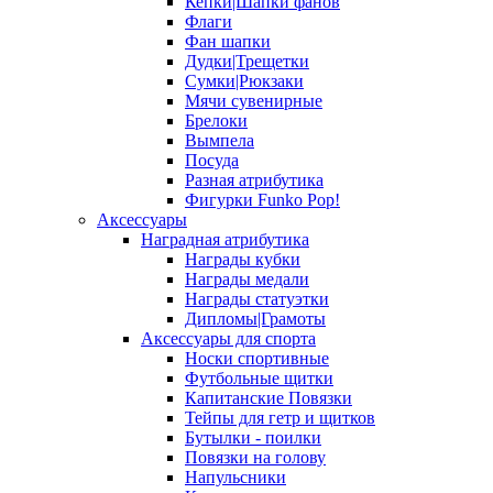
Кепки|Шапки фанов
Флаги
Фан шапки
Дудки|Трещетки
Сумки|Рюкзаки
Мячи сувенирные
Брелоки
Вымпела
Посуда
Разная атрибутика
Фигурки Funko Pop!
Аксессуары
Наградная атрибутика
Награды кубки
Награды медали
Награды статуэтки
Дипломы|Грамоты
Аксессуары для спорта
Носки спортивные
Футбольные щитки
Капитанские Повязки
Тейпы для гетр и щитков
Бутылки - поилки
Повязки на голову
Напульсники