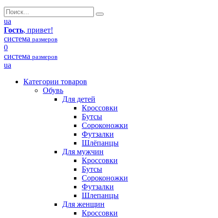
ua
Гость
, привет!
система
размеров
0
система
размеров
ua
Категории товаров
Обувь
Для детей
Кроссовки
Бутсы
Сороконожки
Футзалки
Шлёпанцы
Для мужчин
Кроссовки
Бутсы
Сороконожки
Футзалки
Шлепанцы
Для женщин
Кроссовки