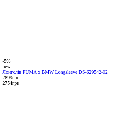
-5%
new
Лонгслів PUMA x BMW Longsleeve DS-629542-02
2899
грн
2754
грн