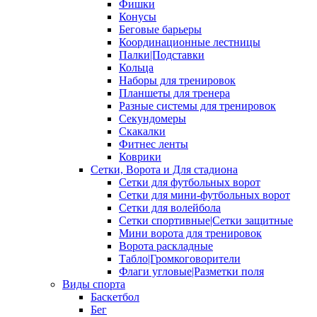
Фишки
Конусы
Беговые барьеры
Координационные лестницы
Палки|Подставки
Кольца
Наборы для тренировок
Планшеты для тренера
Разные системы для тренировок
Секундомеры
Скакалки
Фитнес ленты
Коврики
Сетки, Ворота и Для стадиона
Сетки для футбольных ворот
Сетки для мини-футбольных ворот
Сетки для волейбола
Сетки спортивные|Сетки защитные
Мини ворота для тренировок
Ворота раскладные
Табло|Громкоговорители
Флаги угловые|Разметки поля
Виды спорта
Баскетбол
Бег