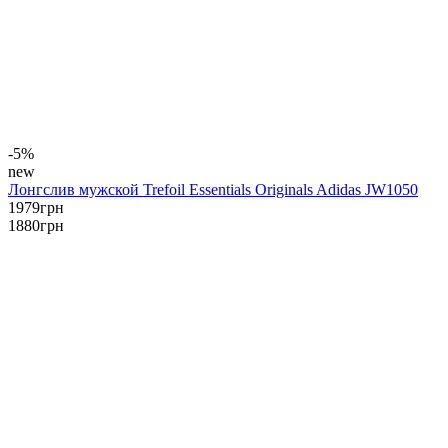
-5%
new
Лонгслив мужской Trefoil Essentials Originals Adidas JW1050
1979
грн
1880
грн