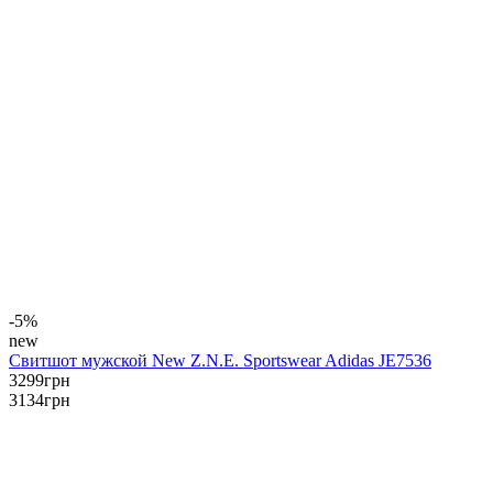
-5%
new
Свитшот мужской New Z.N.E. Sportswear Adidas JE7536
3299
грн
3134
грн