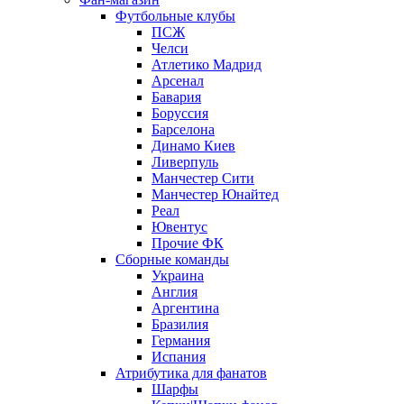
Футбольные клубы
ПСЖ
Челси
Атлетико Мадрид
Арсенал
Бавария
Боруссия
Барселона
Динамо Киев
Ливерпуль
Манчестер Сити
Манчестер Юнайтед
Реал
Ювентус
Прочие ФК
Сборные команды
Украина
Англия
Аргентина
Бразилия
Германия
Испания
Атрибутика для фанатов
Шарфы