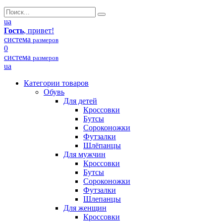
ua
Гость
, привет!
система
размеров
0
система
размеров
ua
Категории товаров
Обувь
Для детей
Кроссовки
Бутсы
Сороконожки
Футзалки
Шлёпанцы
Для мужчин
Кроссовки
Бутсы
Сороконожки
Футзалки
Шлепанцы
Для женщин
Кроссовки