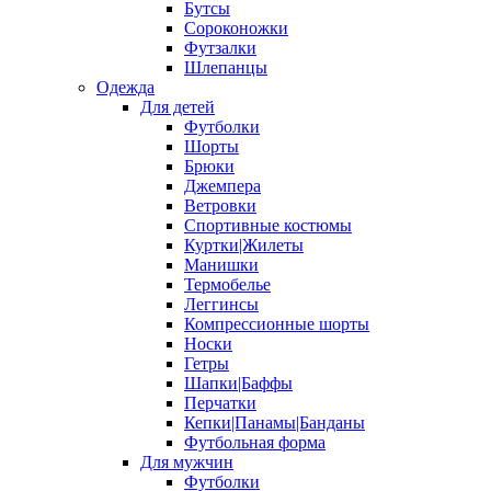
Бутсы
Сороконожки
Футзалки
Шлепанцы
Одежда
Для детей
Футболки
Шорты
Брюки
Джемпера
Ветровки
Спортивные костюмы
Куртки|Жилеты
Манишки
Термобелье
Леггинсы
Компрессионные шорты
Носки
Гетры
Шапки|Баффы
Перчатки
Кепки|Панамы|Банданы
Футбольная форма
Для мужчин
Футболки