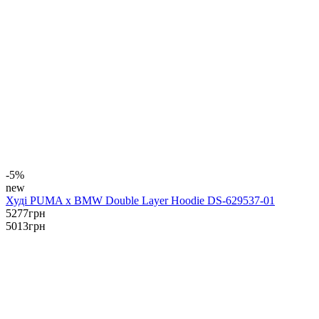
-5%
new
Худі PUMA x BMW Double Layer Hoodie DS-629537-01
5277
грн
5013
грн