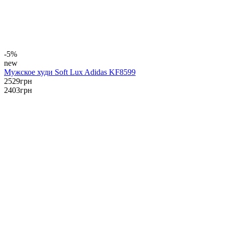
-5%
new
Мужское худи Soft Lux Adidas KF8599
2529
грн
2403
грн