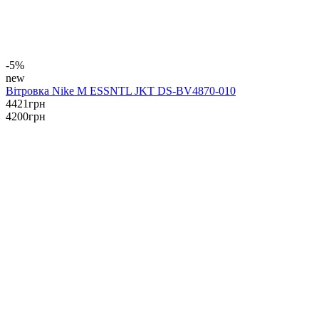
-5%
new
Вітровка Nike M ESSNTL JKT DS-BV4870-010
4421
грн
4200
грн