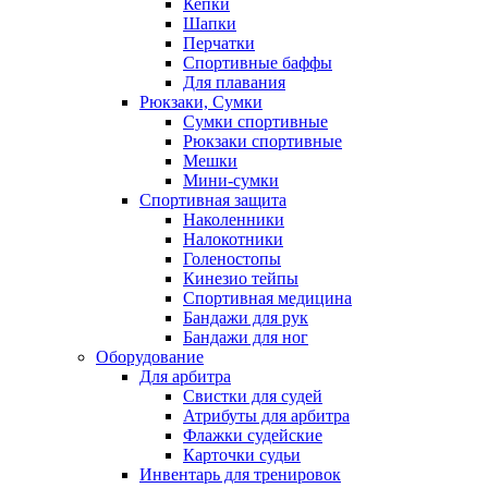
Кепки
Шапки
Перчатки
Спортивные баффы
Для плавания
Рюкзаки, Сумки
Сумки спортивные
Рюкзаки спортивные
Мешки
Мини-сумки
Спортивная защита
Наколенники
Налокотники
Голеностопы
Кинезио тейпы
Спортивная медицина
Бандажи для рук
Бандажи для ног
Оборудование
Для арбитра
Свистки для судей
Атрибуты для арбитра
Флажки судейские
Карточки судьи
Инвентарь для тренировок