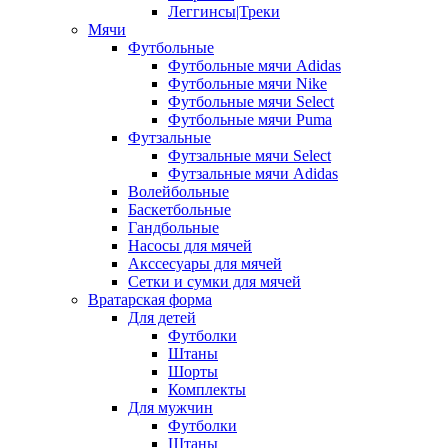
Леггинсы|Треки
Мячи
Футбольные
Футбольные мячи Adidas
Футбольные мячи Nike
Футбольные мячи Select
Футбольные мячи Puma
Футзальные
Футзальные мячи Select
Футзальные мячи Adidas
Волейбольные
Баскетбольные
Гандбольные
Насосы для мячей
Акссесуары для мячей
Сетки и сумки для мячей
Вратарская форма
Для детей
Футболки
Штаны
Шорты
Комплекты
Для мужчин
Футболки
Штаны