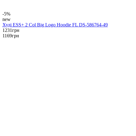
-5%
new
Худі ESS+ 2 Col Big Logo Hoodie FL DS-586764-49
1231
грн
1169
грн