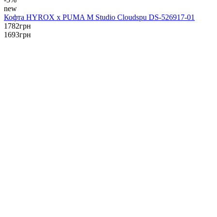
new
Кофта HYROX x PUMA M Studio Cloudspu DS-526917-01
1782
грн
1693
грн