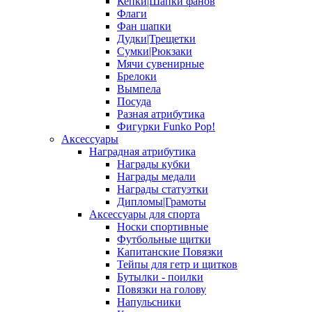
Кепки|Шапки фанов
Флаги
Фан шапки
Дудки|Трещетки
Сумки|Рюкзаки
Мячи сувенирные
Брелоки
Вымпела
Посуда
Разная атрибутика
Фигурки Funko Pop!
Аксессуары
Наградная атрибутика
Награды кубки
Награды медали
Награды статуэтки
Дипломы|Грамоты
Аксессуары для спорта
Носки спортивные
Футбольные щитки
Капитанские Повязки
Тейпы для гетр и щитков
Бутылки - поилки
Повязки на голову
Напульсники