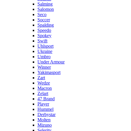
Salming
Salomon
Seco
Soccer
Spalding
Speedo
Spokey
Swift
Uhlsport
Ukraine
Umbro
Under Armour
Winner
Yakimasport
Zart
Wedze
Macron
Zelart
47 Brand
Player
Hummel
Derbystar
Molten
Mizuno
Selerity