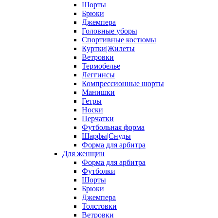
Шорты
Брюки
Джемпера
Головные уборы
Спортивные костюмы
Куртки|Жилеты
Ветровки
Термобелье
Леггинсы
Компрессионные шорты
Манишки
Гетры
Носки
Перчатки
Футбольная форма
Шарфы|Снуды
Форма для арбитра
Для женщин
Форма для арбитра
Футболки
Шорты
Брюки
Джемпера
Толстовки
Ветровки