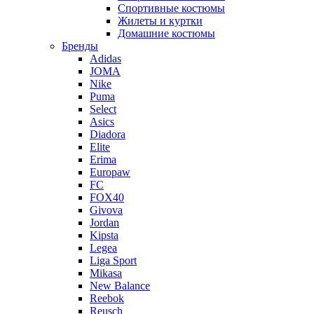
Спортивные костюмы
Жилеты и куртки
Домашние костюмы
Бренды
Adidas
JOMA
Nike
Puma
Select
Asics
Diadora
Elite
Erima
Europaw
FC
FOX40
Givova
Jordan
Kipsta
Legea
Liga Sport
Mikasa
New Balance
Reebok
Reusch