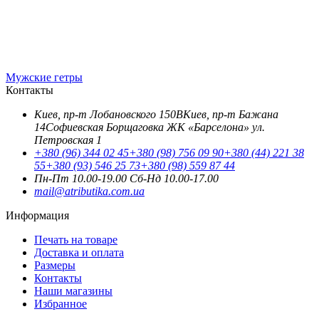
Мужские гетры
Контакты
Киев, пр-т Лобановского 150В
Киев, пр-т Бажана
14
Софиевская Борщаговка ЖК «Барселона» ул.
Петровская 1
+380 (96) 344 02 45
+380 (98) 756 09 90
+380 (44) 221 38
55
+380 (93) 546 25 73
+380 (98) 559 87 44
Пн-Пт 10.00-19.00
Cб-Нд 10.00-17.00
mail@atributika.com.ua
Информация
Печать на товаре
Доставка и оплата
Размеры
Контакты
Наши магазины
Избранное