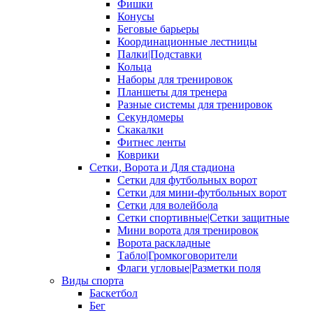
Фишки
Конусы
Беговые барьеры
Координационные лестницы
Палки|Подставки
Кольца
Наборы для тренировок
Планшеты для тренера
Разные системы для тренировок
Секундомеры
Скакалки
Фитнес ленты
Коврики
Сетки, Ворота и Для стадиона
Сетки для футбольных ворот
Сетки для мини-футбольных ворот
Сетки для волейбола
Сетки спортивные|Сетки защитные
Мини ворота для тренировок
Ворота раскладные
Табло|Громкоговорители
Флаги угловые|Разметки поля
Виды спорта
Баскетбол
Бег