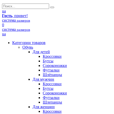
ua
Гость
, привет!
система
размеров
0
система
размеров
ua
Категории товаров
Обувь
Для детей
Кроссовки
Бутсы
Сороконожки
Футзалки
Шлёпанцы
Для мужчин
Кроссовки
Бутсы
Сороконожки
Футзалки
Шлепанцы
Для женщин
Кроссовки