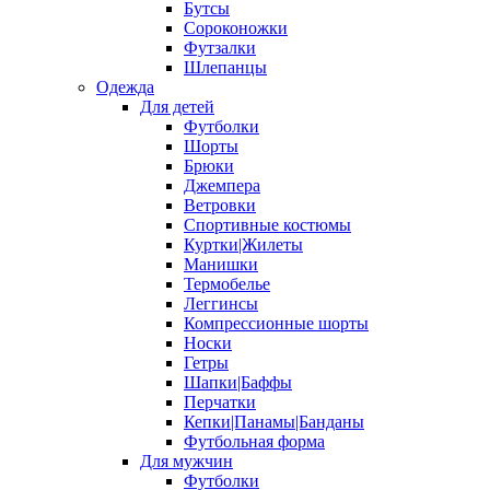
Бутсы
Сороконожки
Футзалки
Шлепанцы
Одежда
Для детей
Футболки
Шорты
Брюки
Джемпера
Ветровки
Спортивные костюмы
Куртки|Жилеты
Манишки
Термобелье
Леггинсы
Компрессионные шорты
Носки
Гетры
Шапки|Баффы
Перчатки
Кепки|Панамы|Банданы
Футбольная форма
Для мужчин
Футболки