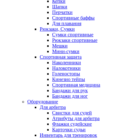
Кепки
Шапки
Перчатки
Спортивные баффы
Для плавания
Рюкзаки, Сумки
Сумки спортивные
Рюкзаки спортивные
Мешки
Мини-сумки
Спортивная защита
Наколенники
Налокотники
Голеностопы
Кинезио тейпы
Спортивная медицина
Бандажи для рук
Бандажи для ног
Оборудование
Для арбитра
Свистки для судей
Атрибуты для арбитра
Флажки судейские
Карточки судьи
Инвентарь для тренировок