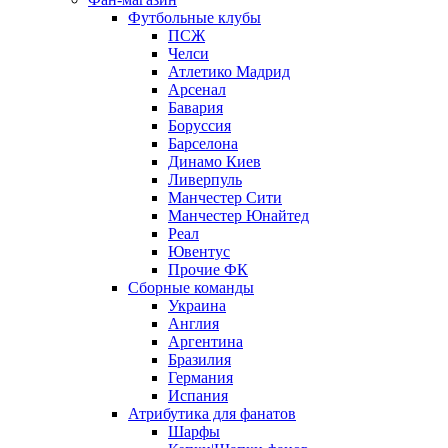
Футбольные клубы
ПСЖ
Челси
Атлетико Мадрид
Арсенал
Бавария
Боруссия
Барселона
Динамо Киев
Ливерпуль
Манчестер Сити
Манчестер Юнайтед
Реал
Ювентус
Прочие ФК
Сборные команды
Украина
Англия
Аргентина
Бразилия
Германия
Испания
Атрибутика для фанатов
Шарфы