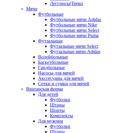
Леггинсы|Треки
Мячи
Футбольные
Футбольные мячи Adidas
Футбольные мячи Nike
Футбольные мячи Select
Футбольные мячи Puma
Футзальные
Футзальные мячи Select
Футзальные мячи Adidas
Волейбольные
Баскетбольные
Гандбольные
Насосы для мячей
Акссесуары для мячей
Сетки и сумки для мячей
Вратарская форма
Для детей
Футболки
Штаны
Шорты
Комплекты
Для мужчин
Футболки
Штаны