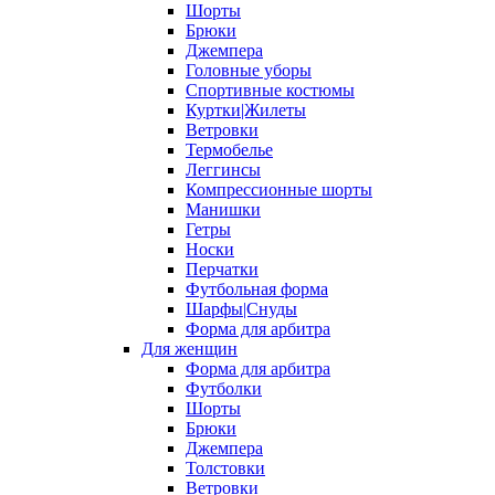
Шорты
Брюки
Джемпера
Головные уборы
Спортивные костюмы
Куртки|Жилеты
Ветровки
Термобелье
Леггинсы
Компрессионные шорты
Манишки
Гетры
Носки
Перчатки
Футбольная форма
Шарфы|Снуды
Форма для арбитра
Для женщин
Форма для арбитра
Футболки
Шорты
Брюки
Джемпера
Толстовки
Ветровки