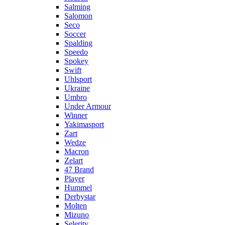
Salming
Salomon
Seco
Soccer
Spalding
Speedo
Spokey
Swift
Uhlsport
Ukraine
Umbro
Under Armour
Winner
Yakimasport
Zart
Wedze
Macron
Zelart
47 Brand
Player
Hummel
Derbystar
Molten
Mizuno
Selerity