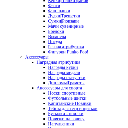
Кепки|Шапки фанов
Флаги
Фан шапки
Дудки|Трещетки
Сумки|Рюкзаки
Мячи сувенирные
Брелоки
Вымпела
Посуда
Разная атрибутика
Фигурки Funko Pop!
Аксессуары
Наградная атрибутика
Награды кубки
Награды медали
Награды статуэтки
Дипломы|Грамоты
Аксессуары для спорта
Носки спортивные
Футбольные щитки
Капитанские Повязки
Тейпы для гетр и щитков
Бутылки - поилки
Повязки на голову
Напульсники