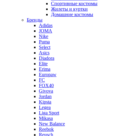
Спортивные костюмы
Жилеты и куртки
Домашние костюмы
Бренды
Adidas
JOMA
Nike
Puma
Select
Asics
Diadora
Elite
Erima
Europaw
FC
FOX40
Givova
Jordan
Kipsta
Legea
Liga Sport
Mikasa
New Balance
Reebok
Reusch