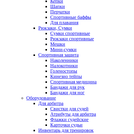
Кепки
Шапки
Перчатки
Спортивные баффы
Для плавания
Рюкзаки, Сумки
Сумки спортивные
Рюкзаки спортивные
Мешки
Мини-сумки
Спортивная защита
Наколенники
Налокотники
Голеностопы
Кинезио тейпы
Спортивная медицина
Бандажи для рук
Бандажи для ног
Оборудование
Для арбитра
Свистки для судей
Атрибуты для арбитра
Флажки судейские
Карточки судьи
Инвентарь для тренировок