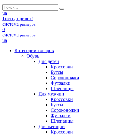
ua
Гость
, привет!
система
размеров
0
система
размеров
ua
Категории товаров
Обувь
Для детей
Кроссовки
Бутсы
Сороконожки
Футзалки
Шлёпанцы
Для мужчин
Кроссовки
Бутсы
Сороконожки
Футзалки
Шлепанцы
Для женщин
Кроссовки