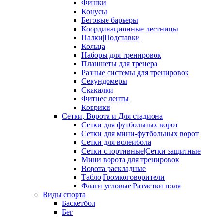
Фишки
Конусы
Беговые барьеры
Координационные лестницы
Палки|Подставки
Кольца
Наборы для тренировок
Планшеты для тренера
Разные системы для тренировок
Секундомеры
Скакалки
Фитнес ленты
Коврики
Сетки, Ворота и Для стадиона
Сетки для футбольных ворот
Сетки для мини-футбольных ворот
Сетки для волейбола
Сетки спортивные|Сетки защитные
Мини ворота для тренировок
Ворота раскладные
Табло|Громкоговорители
Флаги угловые|Разметки поля
Виды спорта
Баскетбол
Бег