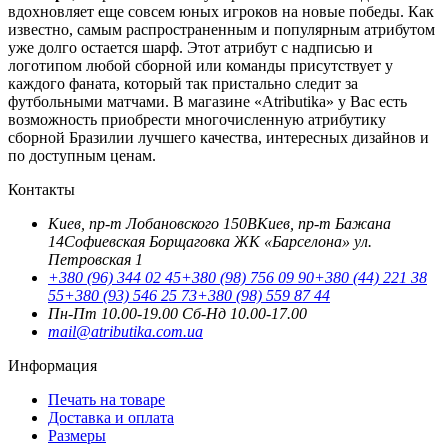
вдохновляет еще совсем юных игроков на новые победы. Как
известно, самым распространенным и популярным атрибутом
уже долго остается шарф. Этот атрибут с надписью и
логотипом любой сборной или команды присутствует у
каждого фаната, который так пристально следит за
футбольными матчами. В магазине «Atributika» у Вас есть
возможность приобрести многочисленную атрибутику
сборной Бразилии лучшего качества, интересных дизайнов и
по доступным ценам.
Контакты
Киев, пр-т Лобановского 150В
Киев, пр-т Бажана
14
Софиевская Борщаговка ЖК «Барселона» ул.
Петровская 1
+380 (96) 344 02 45
+380 (98) 756 09 90
+380 (44) 221 38
55
+380 (93) 546 25 73
+380 (98) 559 87 44
Пн-Пт 10.00-19.00
Cб-Нд 10.00-17.00
mail@atributika.com.ua
Информация
Печать на товаре
Доставка и оплата
Размеры