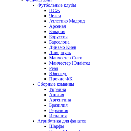
Футбольные клубы
ПСЖ
Челси
Атлетико Мадрид
Арсенал
Бавария
Боруссия
Барселона
Динамо Киев
Ливерпуль
Манчестер Сити
Манчестер Юнайтед
Реал
Ювентус
Прочие ФК
Сборные команды
Украина
Англия
Аргентина
Бразилия
Германия
Испания
Атрибутика для фанатов
Шарфы