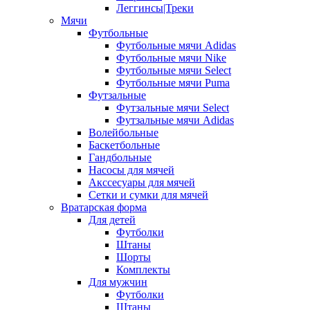
Леггинсы|Треки
Мячи
Футбольные
Футбольные мячи Adidas
Футбольные мячи Nike
Футбольные мячи Select
Футбольные мячи Puma
Футзальные
Футзальные мячи Select
Футзальные мячи Adidas
Волейбольные
Баскетбольные
Гандбольные
Насосы для мячей
Акссесуары для мячей
Сетки и сумки для мячей
Вратарская форма
Для детей
Футболки
Штаны
Шорты
Комплекты
Для мужчин
Футболки
Штаны