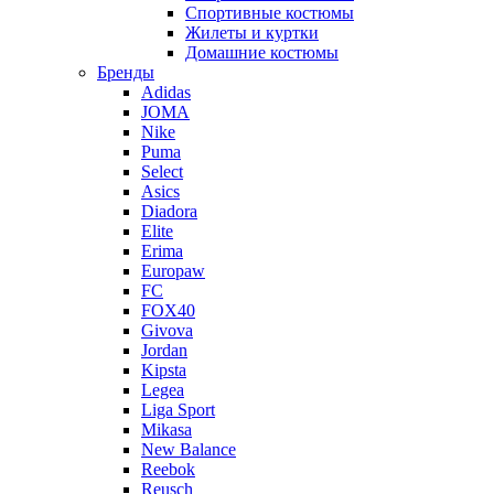
Спортивные костюмы
Жилеты и куртки
Домашние костюмы
Бренды
Adidas
JOMA
Nike
Puma
Select
Asics
Diadora
Elite
Erima
Europaw
FC
FOX40
Givova
Jordan
Kipsta
Legea
Liga Sport
Mikasa
New Balance
Reebok
Reusch