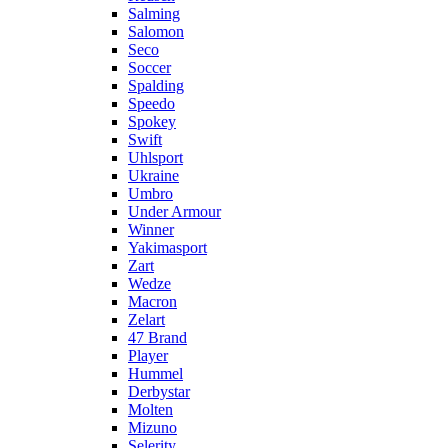
Salming
Salomon
Seco
Soccer
Spalding
Speedo
Spokey
Swift
Uhlsport
Ukraine
Umbro
Under Armour
Winner
Yakimasport
Zart
Wedze
Macron
Zelart
47 Brand
Player
Hummel
Derbystar
Molten
Mizuno
Selerity