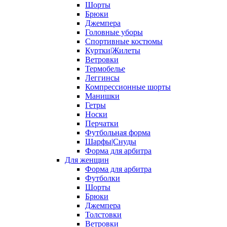
Шорты
Брюки
Джемпера
Головные уборы
Спортивные костюмы
Куртки|Жилеты
Ветровки
Термобелье
Леггинсы
Компрессионные шорты
Манишки
Гетры
Носки
Перчатки
Футбольная форма
Шарфы|Снуды
Форма для арбитра
Для женщин
Форма для арбитра
Футболки
Шорты
Брюки
Джемпера
Толстовки
Ветровки