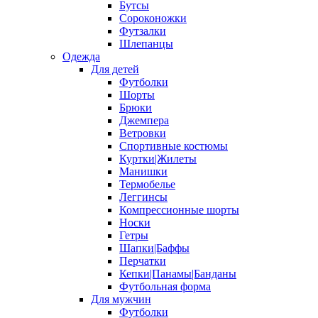
Бутсы
Сороконожки
Футзалки
Шлепанцы
Одежда
Для детей
Футболки
Шорты
Брюки
Джемпера
Ветровки
Спортивные костюмы
Куртки|Жилеты
Манишки
Термобелье
Леггинсы
Компрессионные шорты
Носки
Гетры
Шапки|Баффы
Перчатки
Кепки|Панамы|Банданы
Футбольная форма
Для мужчин
Футболки