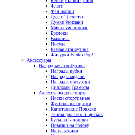
Кепки|Шапки фанов
Флаги
Фан шапки
Дудки|Трещетки
Сумки|Рюкзаки
Мячи сувенирные
Брелоки
Вымпела
Посуда
Разная атрибутика
Фигурки Funko Pop!
Аксессуары
Наградная атрибутика
Награды кубки
Награды медали
Награды статуэтки
Дипломы|Грамоты
Аксессуары для спорта
Носки спортивные
Футбольные щитки
Капитанские Повязки
Тейпы для гетр и щитков
Бутылки - поилки
Повязки на голову
Напульсники