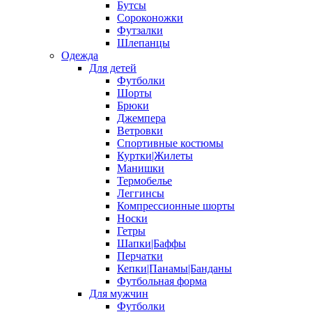
Бутсы
Сороконожки
Футзалки
Шлепанцы
Одежда
Для детей
Футболки
Шорты
Брюки
Джемпера
Ветровки
Спортивные костюмы
Куртки|Жилеты
Манишки
Термобелье
Леггинсы
Компрессионные шорты
Носки
Гетры
Шапки|Баффы
Перчатки
Кепки|Панамы|Банданы
Футбольная форма
Для мужчин
Футболки