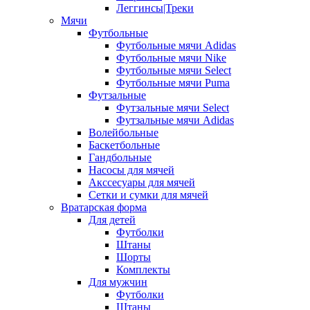
Леггинсы|Треки
Мячи
Футбольные
Футбольные мячи Adidas
Футбольные мячи Nike
Футбольные мячи Select
Футбольные мячи Puma
Футзальные
Футзальные мячи Select
Футзальные мячи Adidas
Волейбольные
Баскетбольные
Гандбольные
Насосы для мячей
Акссесуары для мячей
Сетки и сумки для мячей
Вратарская форма
Для детей
Футболки
Штаны
Шорты
Комплекты
Для мужчин
Футболки
Штаны