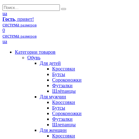
ua
Гость
, привет!
система
размеров
0
система
размеров
ua
Категории товаров
Обувь
Для детей
Кроссовки
Бутсы
Сороконожки
Футзалки
Шлёпанцы
Для мужчин
Кроссовки
Бутсы
Сороконожки
Футзалки
Шлепанцы
Для женщин
Кроссовки