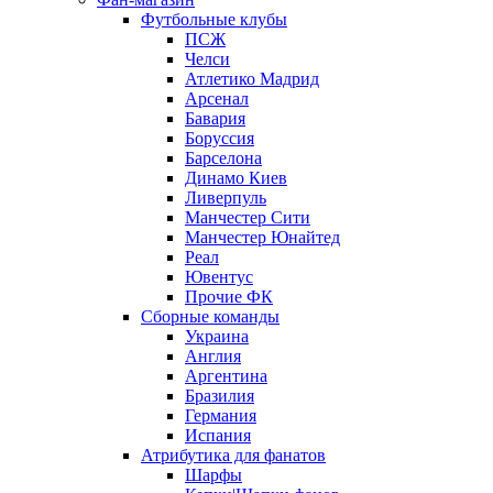
Футбольные клубы
ПСЖ
Челси
Атлетико Мадрид
Арсенал
Бавария
Боруссия
Барселона
Динамо Киев
Ливерпуль
Манчестер Сити
Манчестер Юнайтед
Реал
Ювентус
Прочие ФК
Сборные команды
Украина
Англия
Аргентина
Бразилия
Германия
Испания
Атрибутика для фанатов
Шарфы