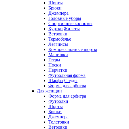
Шорты
Брюки
Джемпера
Головные уборы
Спортивные костюмы
Куртки|Жилеты
Ветровки
Термобелье
Леггинсы
Компрессионные шорты
Манишки
Гетры
Носки
Перчатки
Футбольная форма
Шарфы|Снуды
Форма для арбитра
Для женщин
Форма для арбитра
Футболки
Шорты
Брюки
Джемпера
Толстовки
Ветровки