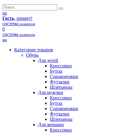
ua
Гость
, привет!
система
размеров
0
система
размеров
ua
Категории товаров
Обувь
Для детей
Кроссовки
Бутсы
Сороконожки
Футзалки
Шлёпанцы
Для мужчин
Кроссовки
Бутсы
Сороконожки
Футзалки
Шлепанцы
Для женщин
Кроссовки