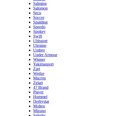
Salming
Salomon
Seco
Soccer
Spalding
Speedo
Spokey
Swift
Uhlsport
Ukraine
Umbro
Under Armour
Winner
Yakimasport
Zart
Wedze
Macron
Zelart
47 Brand
Player
Hummel
Derbystar
Molten
Mizuno
Selerity