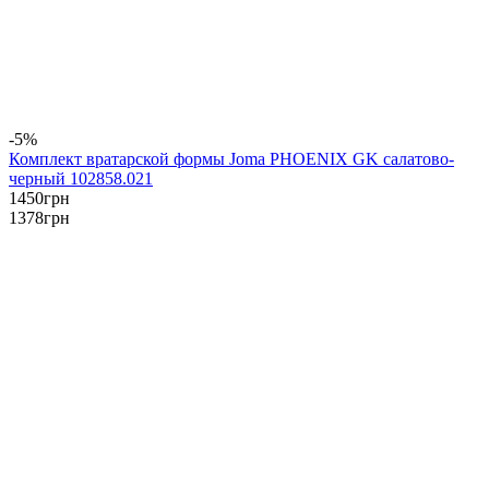
-5%
Комплект вратарской формы Joma PHOENIX GK салатово-
черный 102858.021
1450
грн
1378
грн