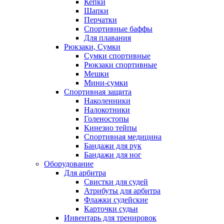
Кепки
Шапки
Перчатки
Спортивные баффы
Для плавания
Рюкзаки, Сумки
Сумки спортивные
Рюкзаки спортивные
Мешки
Мини-сумки
Спортивная защита
Наколенники
Налокотники
Голеностопы
Кинезио тейпы
Спортивная медицина
Бандажи для рук
Бандажи для ног
Оборудование
Для арбитра
Свистки для судей
Атрибуты для арбитра
Флажки судейские
Карточки судьи
Инвентарь для тренировок