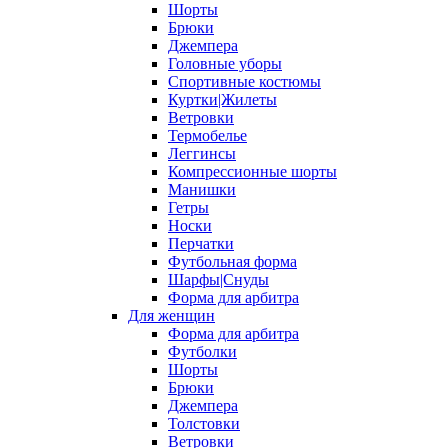
Шорты
Брюки
Джемпера
Головные уборы
Спортивные костюмы
Куртки|Жилеты
Ветровки
Термобелье
Леггинсы
Компрессионные шорты
Манишки
Гетры
Носки
Перчатки
Футбольная форма
Шарфы|Снуды
Форма для арбитра
Для женщин
Форма для арбитра
Футболки
Шорты
Брюки
Джемпера
Толстовки
Ветровки