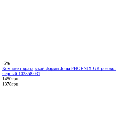
-5%
Комплект вратарской формы Joma PHOENIX GK розово-
черный 102858.031
1450
грн
1378
грн