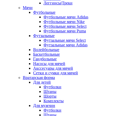
Леггинсы|Треки
Мячи
Футбольные
Футбольные мячи Adidas
Футбольные мячи Nike
Футбольные мячи Select
Футбольные мячи Puma
Футзальные
Футзальные мячи Select
Футзальные мячи Adidas
Волейбольные
Баскетбольные
Гандбольные
Насосы для мячей
Акссесуары для мячей
Сетки и сумки для мячей
Вратарская форма
Для детей
Футболки
Штаны
Шорты
Комплекты
Для мужчин
Футболки
Штаны