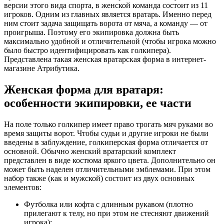
версии этого вида спорта, в женской команда состоит из 11
игроков. Одним из главных является вратарь. Именно перед
ним стоит задача защищать ворота от мяча, а команду — от
проигрыша. Поэтому его экипировка должна быть
максимально удобной и отличительной (чтобы игрока можно
было быстро идентифицировать как голкипера).
Представлена такая женская вратарская форма в интернет-
магазине Атрибутика.
Женская форма для вратаря:
особенности экипировки, ее части
На поле только голкипер имеет право трогать мяч руками во
время защиты ворот. Чтобы судьи и другие игроки не были
введены в заблуждение,
голкиперская
форма отличается от
основной. Обычно женский вратарский комплект
представлен в виде костюма яркого цвета. Дополнительно он
может быть наделен отличительными эмблемами. При этом
набор также (как и мужской) состоит из двух основных
элементов:
Футболка или кофта с длинным рукавом (плотно
прилегают к телу, но при этом не стесняют движений
игрока);