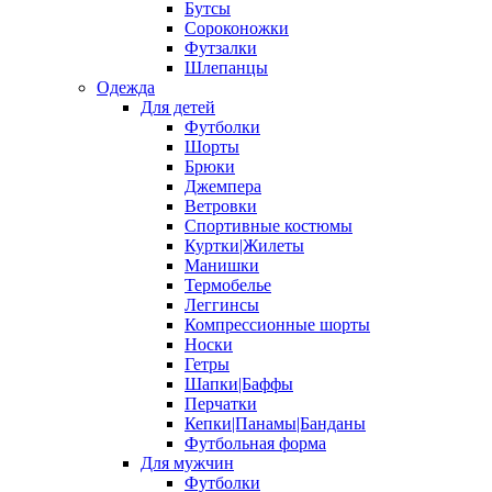
Бутсы
Сороконожки
Футзалки
Шлепанцы
Одежда
Для детей
Футболки
Шорты
Брюки
Джемпера
Ветровки
Спортивные костюмы
Куртки|Жилеты
Манишки
Термобелье
Леггинсы
Компрессионные шорты
Носки
Гетры
Шапки|Баффы
Перчатки
Кепки|Панамы|Банданы
Футбольная форма
Для мужчин
Футболки