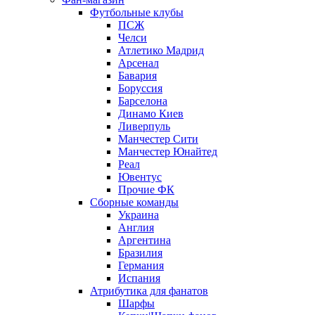
Футбольные клубы
ПСЖ
Челси
Атлетико Мадрид
Арсенал
Бавария
Боруссия
Барселона
Динамо Киев
Ливерпуль
Манчестер Сити
Манчестер Юнайтед
Реал
Ювентус
Прочие ФК
Сборные команды
Украина
Англия
Аргентина
Бразилия
Германия
Испания
Атрибутика для фанатов
Шарфы