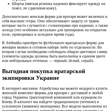
Шорты (мягкая резинка надежно фиксирует одежду на
поясе, не сдавливая кожу).
Дополнительно женская форма для вратаря может включать в
себя высокие гетры. Они обеспечивают защиту от травм,
которые часто случаются с голкиперами при падении, а также
холода (что особенно актуально для тренировок на открытом
поле, проводимых в холодное время года).
В
Atributika
приобрести футбольную вратарскую форму для
женщин можно в готовом наборе либо по отдельности. Во
втором случае необходимо соблюдать общую цветовую гамму
(элементы одежды должны быть выполнены в едином цвете
или нейтральных оттенках — черный, белый, серый).
Выгодная покупка вратарской
экипировки Украине
В интернет-магазине Атрибутика вы можете недорого купить
женский комплект формы для вратаря с доставкой в любой
город Украины транспортной компанией или курьером по
Киеву. В каталоге вы найдете традиционную (летнюю) и
усиленную (зимнюю) экипировку. Все модели выполнены из
дышащего материала, который позволяет коже «дышать» и