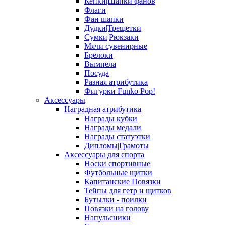
Кепки|Шапки фанов
Флаги
Фан шапки
Дудки|Трещетки
Сумки|Рюкзаки
Мячи сувенирные
Брелоки
Вымпела
Посуда
Разная атрибутика
Фигурки Funko Pop!
Аксессуары
Наградная атрибутика
Награды кубки
Награды медали
Награды статуэтки
Дипломы|Грамоты
Аксессуары для спорта
Носки спортивные
Футбольные щитки
Капитанские Повязки
Тейпы для гетр и щитков
Бутылки - поилки
Повязки на голову
Напульсники