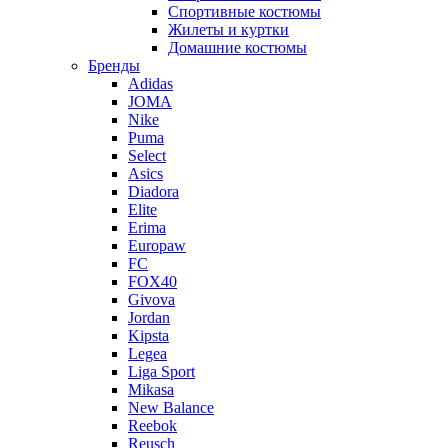
Спортивные костюмы
Жилеты и куртки
Домашние костюмы
Бренды
Adidas
JOMA
Nike
Puma
Select
Asics
Diadora
Elite
Erima
Europaw
FC
FOX40
Givova
Jordan
Kipsta
Legea
Liga Sport
Mikasa
New Balance
Reebok
Reusch