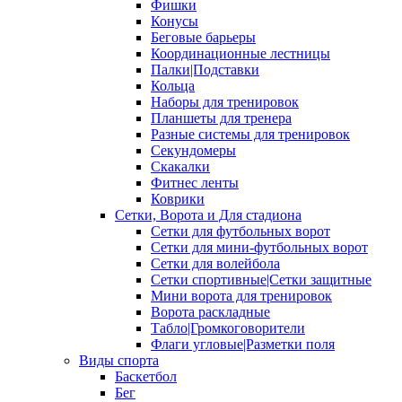
Фишки
Конусы
Беговые барьеры
Координационные лестницы
Палки|Подставки
Кольца
Наборы для тренировок
Планшеты для тренера
Разные системы для тренировок
Секундомеры
Скакалки
Фитнес ленты
Коврики
Сетки, Ворота и Для стадиона
Сетки для футбольных ворот
Сетки для мини-футбольных ворот
Сетки для волейбола
Сетки спортивные|Сетки защитные
Мини ворота для тренировок
Ворота раскладные
Табло|Громкоговорители
Флаги угловые|Разметки поля
Виды спорта
Баскетбол
Бег