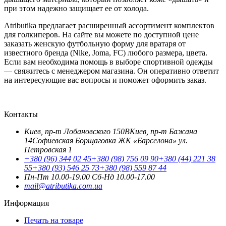
при этом надежно защищает ее от холода.
Atributika
предлагает расширенный ассортимент комплектов
для голкиперов. На сайте вы можете по доступной цене
заказать женскую футбольную форму для вратаря от
известного бренда (
Nike
,
Joma
, FC) любого размера, цвета.
Если вам необходима помощь в выборе спортивной одежды
— свяжитесь с менеджером магазина. Он оперативно ответит
на интересующие вас вопросы и поможет оформить заказ.
Контакты
Киев, пр-т Лобановского 150В
Киев, пр-т Бажана
14
Софиевская Борщаговка ЖК «Барселона» ул.
Петровская 1
+380 (96) 344 02 45
+380 (98) 756 09 90
+380 (44) 221 38
55
+380 (93) 546 25 73
+380 (98) 559 87 44
Пн-Пт 10.00-19.00
Cб-Нд 10.00-17.00
mail@atributika.com.ua
Информация
Печать на товаре