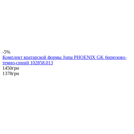
-5%
Комплект вратарской формы Joma PHOENIX GK бирюзово-
темно-синий 102858.013
1450
грн
1378
грн