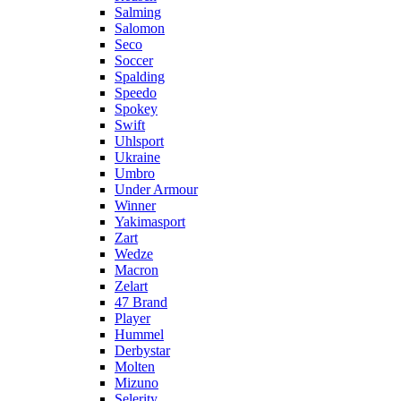
Salming
Salomon
Seco
Soccer
Spalding
Speedo
Spokey
Swift
Uhlsport
Ukraine
Umbro
Under Armour
Winner
Yakimasport
Zart
Wedze
Macron
Zelart
47 Brand
Player
Hummel
Derbystar
Molten
Mizuno
Selerity