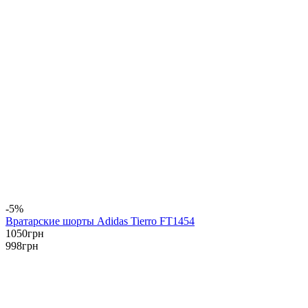
-5%
Вратарские шорты Adidas Tierro FT1454
1050
грн
998
грн