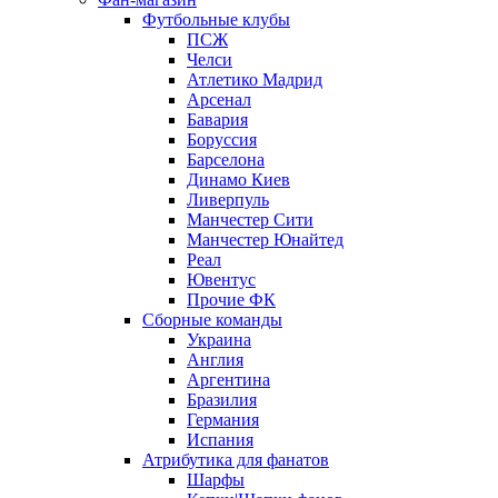
Футбольные клубы
ПСЖ
Челси
Атлетико Мадрид
Арсенал
Бавария
Боруссия
Барселона
Динамо Киев
Ливерпуль
Манчестер Сити
Манчестер Юнайтед
Реал
Ювентус
Прочие ФК
Сборные команды
Украина
Англия
Аргентина
Бразилия
Германия
Испания
Атрибутика для фанатов
Шарфы