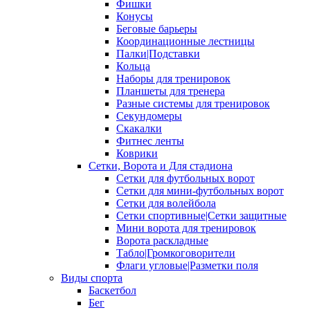
Фишки
Конусы
Беговые барьеры
Координационные лестницы
Палки|Подставки
Кольца
Наборы для тренировок
Планшеты для тренера
Разные системы для тренировок
Секундомеры
Скакалки
Фитнес ленты
Коврики
Сетки, Ворота и Для стадиона
Сетки для футбольных ворот
Сетки для мини-футбольных ворот
Сетки для волейбола
Сетки спортивные|Сетки защитные
Мини ворота для тренировок
Ворота раскладные
Табло|Громкоговорители
Флаги угловые|Разметки поля
Виды спорта
Баскетбол
Бег