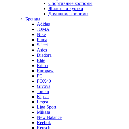
Спортивные костюмы
Жилеты и куртки
Домашние костюмы
Бренды
Adidas
JOMA
Nike
Puma
Select
Asics
Diadora
Elite
Erima
Europaw
FC
FOX40
Givova
Jordan
Kipsta
Legea
Liga Sport
Mikasa
New Balance
Reebok
Reusch