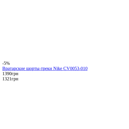
-5%
Вратарские шорты-треки Nike CV0053-010
1390
грн
1321
грн