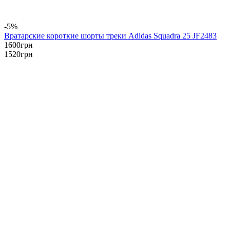
-5%
Вратарские короткие шорты треки Аdidas Squadra 25 JF2483
1600
грн
1520
грн