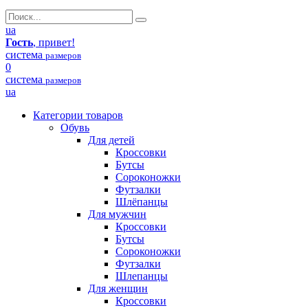
ua
Гость
, привет!
система
размеров
0
система
размеров
ua
Категории товаров
Обувь
Для детей
Кроссовки
Бутсы
Сороконожки
Футзалки
Шлёпанцы
Для мужчин
Кроссовки
Бутсы
Сороконожки
Футзалки
Шлепанцы
Для женщин
Кроссовки