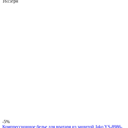
1615
грн
-5%
Компрессионное белье для вратаря из защитой Jako YS-8986-