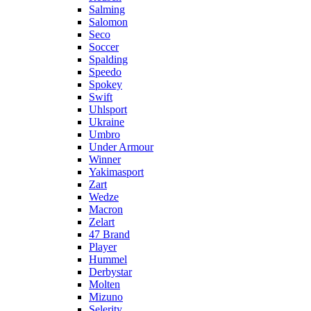
Salming
Salomon
Seco
Soccer
Spalding
Speedo
Spokey
Swift
Uhlsport
Ukraine
Umbro
Under Armour
Winner
Yakimasport
Zart
Wedze
Macron
Zelart
47 Brand
Player
Hummel
Derbystar
Molten
Mizuno
Selerity