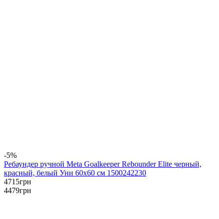
-5%
Ребаундер ручной Meta Goalkeeper Rebounder Elite черный,
красный, белый Уни 60х60 см 1500242230
4715
грн
4479
грн