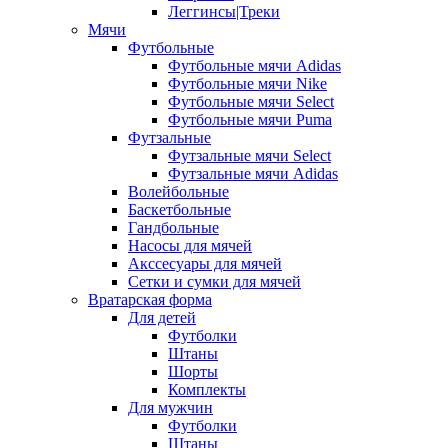
Леггинсы|Треки
Мячи
Футбольные
Футбольные мячи Adidas
Футбольные мячи Nike
Футбольные мячи Select
Футбольные мячи Puma
Футзальные
Футзальные мячи Select
Футзальные мячи Adidas
Волейбольные
Баскетбольные
Гандбольные
Насосы для мячей
Акссесуары для мячей
Сетки и сумки для мячей
Вратарская форма
Для детей
Футболки
Штаны
Шорты
Комплекты
Для мужчин
Футболки
Штаны