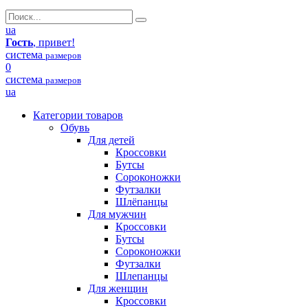
ua
Гость
, привет!
система
размеров
0
система
размеров
ua
Категории товаров
Обувь
Для детей
Кроссовки
Бутсы
Сороконожки
Футзалки
Шлёпанцы
Для мужчин
Кроссовки
Бутсы
Сороконожки
Футзалки
Шлепанцы
Для женщин
Кроссовки