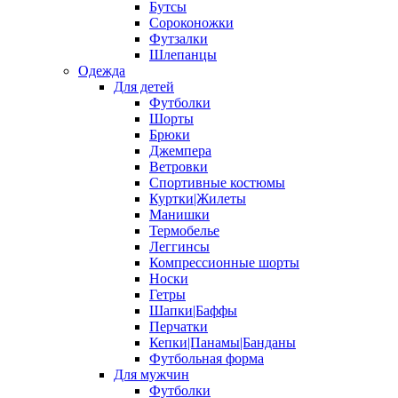
Бутсы
Сороконожки
Футзалки
Шлепанцы
Одежда
Для детей
Футболки
Шорты
Брюки
Джемпера
Ветровки
Спортивные костюмы
Куртки|Жилеты
Манишки
Термобелье
Леггинсы
Компрессионные шорты
Носки
Гетры
Шапки|Баффы
Перчатки
Кепки|Панамы|Банданы
Футбольная форма
Для мужчин
Футболки