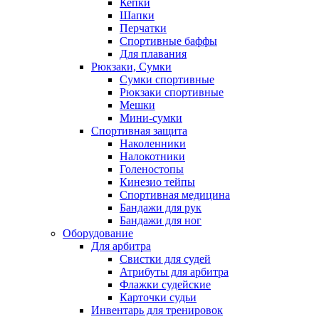
Кепки
Шапки
Перчатки
Спортивные баффы
Для плавания
Рюкзаки, Сумки
Сумки спортивные
Рюкзаки спортивные
Мешки
Мини-сумки
Спортивная защита
Наколенники
Налокотники
Голеностопы
Кинезио тейпы
Спортивная медицина
Бандажи для рук
Бандажи для ног
Оборудование
Для арбитра
Свистки для судей
Атрибуты для арбитра
Флажки судейские
Карточки судьи
Инвентарь для тренировок