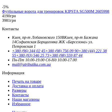
-5%
Футбольные ворота для тренировок KIPSTA SG500M 2605998
4190
грн
3981
грн
Контакты
Киев, пр-т Лобановского 150В
Киев, пр-т Бажана
14
Софиевская Борщаговка ЖК «Барселона» ул.
Петровская 1
+380 (96) 344 02 45
+380 (98) 756 09 90
+380 (44) 221 38
55
+380 (93) 546 25 73
+380 (98) 559 87 44
Пн-Пт 10.00-19.00
Cб-Нд 10.00-17.00
mail@atributika.com.ua
Информация
Печать на товаре
Доставка и оплата
Размеры
Контакты
Наши магазины
Избранное