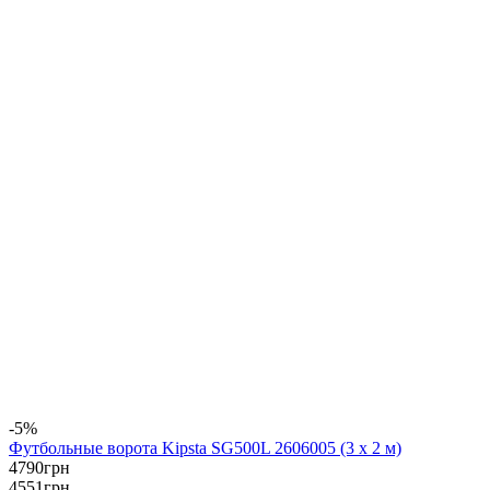
-5%
Футбольные ворота Kipsta SG500L 2606005 (3 x 2 м)
4790
грн
4551
грн