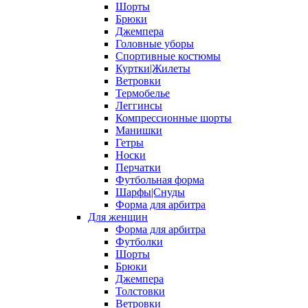
Шорты
Брюки
Джемпера
Головные уборы
Спортивные костюмы
Куртки|Жилеты
Ветровки
Термобелье
Леггинсы
Компрессионные шорты
Манишки
Гетры
Носки
Перчатки
Футбольная форма
Шарфы|Снуды
Форма для арбитра
Для женщин
Форма для арбитра
Футболки
Шорты
Брюки
Джемпера
Толстовки
Ветровки