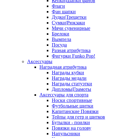
Кепки|Шапки фанов
Флаги
Фан шапки
Дудки|Трещетки
Сумки|Рюкзаки
Мячи сувенирные
Брелоки
Вымпела
Посуда
Разная атрибутика
Фигурки Funko Pop!
Аксессуары
Наградная атрибутика
Награды кубки
Награды медали
Награды статуэтки
Дипломы|Грамоты
Аксессуары для спорта
Носки спортивные
Футбольные щитки
Капитанские Повязки
Тейпы для гетр и щитков
Бутылки - поилки
Повязки на голову
Напульсники