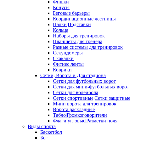
Фишки
Конусы
Беговые барьеры
Координационные лестницы
Палки|Подставки
Кольца
Наборы для тренировок
Планшеты для тренера
Разные системы для тренировок
Секундомеры
Скакалки
Фитнес ленты
Коврики
Сетки, Ворота и Для стадиона
Сетки для футбольных ворот
Сетки для мини-футбольных ворот
Сетки для волейбола
Сетки спортивные|Сетки защитные
Мини ворота для тренировок
Ворота раскладные
Табло|Громкоговорители
Флаги угловые|Разметки поля
Виды спорта
Баскетбол
Бег