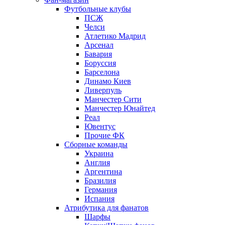
Футбольные клубы
ПСЖ
Челси
Атлетико Мадрид
Арсенал
Бавария
Боруссия
Барселона
Динамо Киев
Ливерпуль
Манчестер Сити
Манчестер Юнайтед
Реал
Ювентус
Прочие ФК
Сборные команды
Украина
Англия
Аргентина
Бразилия
Германия
Испания
Атрибутика для фанатов
Шарфы