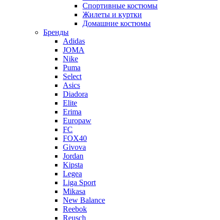
Спортивные костюмы
Жилеты и куртки
Домашние костюмы
Бренды
Adidas
JOMA
Nike
Puma
Select
Asics
Diadora
Elite
Erima
Europaw
FC
FOX40
Givova
Jordan
Kipsta
Legea
Liga Sport
Mikasa
New Balance
Reebok
Reusch