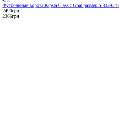
Футбольные ворота Kipsta Classic Goal размер S 8329341
2490
грн
2366
грн