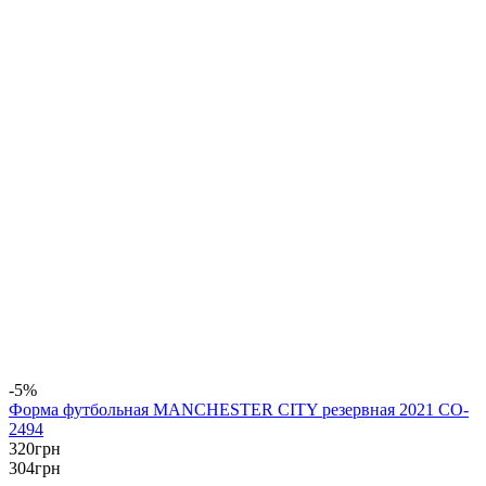
-5%
Форма футбольная MANCHESTER CITY резервная 2021 CO-
2494
320
грн
304
грн