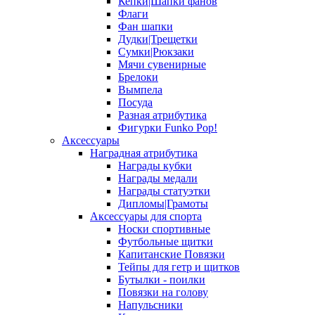
Кепки|Шапки фанов
Флаги
Фан шапки
Дудки|Трещетки
Сумки|Рюкзаки
Мячи сувенирные
Брелоки
Вымпела
Посуда
Разная атрибутика
Фигурки Funko Pop!
Аксессуары
Наградная атрибутика
Награды кубки
Награды медали
Награды статуэтки
Дипломы|Грамоты
Аксессуары для спорта
Носки спортивные
Футбольные щитки
Капитанские Повязки
Тейпы для гетр и щитков
Бутылки - поилки
Повязки на голову
Напульсники