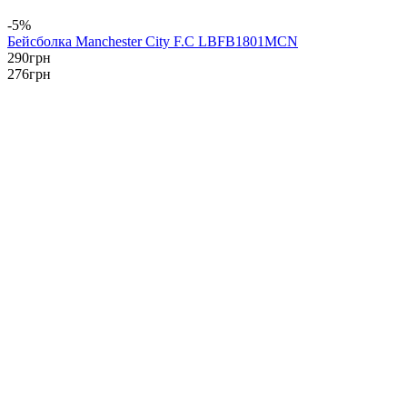
-5%
Бейсболка Manchester City F.C LBFB1801MCN
290
грн
276
грн