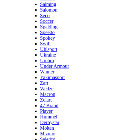
Salming
Salomon
Seco
Soccer
Spalding
Speedo
Spokey
Swift
Uhlsport
Ukraine
Umbro
Under Armour
Winner
Yakimasport
Zart
Wedze
Macron
Zelart
47 Brand
Player
Hummel
Derbystar
Molten
Mizuno
Selerity