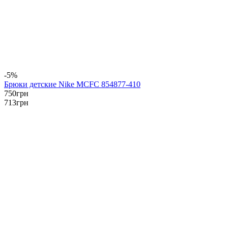
-5%
Брюки детские Nike MCFC 854877-410
750
грн
713
грн