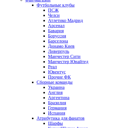
Футбольные клубы
ПСЖ
Челси
Атлетико Мадрид
Арсенал
Бавария
Боруссия
Барселона
Динамо Киев
Ливерпуль
Манчестер Сити
Манчестер Юнайтед
Реал
Ювентус
Прочие ФК
Сборные команды
Украина
Англия
Аргентина
Бразилия
Германия
Испания
Атрибутика для фанатов
Шарфы