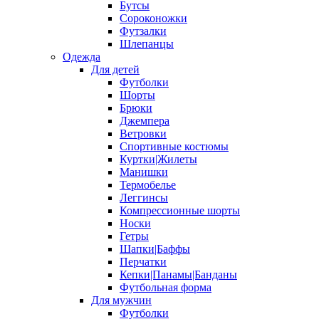
Бутсы
Сороконожки
Футзалки
Шлепанцы
Одежда
Для детей
Футболки
Шорты
Брюки
Джемпера
Ветровки
Спортивные костюмы
Куртки|Жилеты
Манишки
Термобелье
Леггинсы
Компрессионные шорты
Носки
Гетры
Шапки|Баффы
Перчатки
Кепки|Панамы|Банданы
Футбольная форма
Для мужчин
Футболки