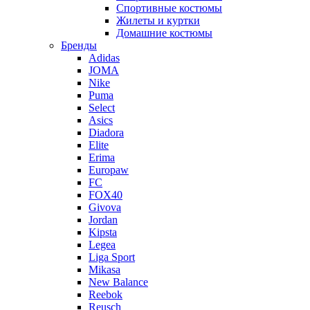
Спортивные костюмы
Жилеты и куртки
Домашние костюмы
Бренды
Adidas
JOMA
Nike
Puma
Select
Asics
Diadora
Elite
Erima
Europaw
FC
FOX40
Givova
Jordan
Kipsta
Legea
Liga Sport
Mikasa
New Balance
Reebok
Reusch