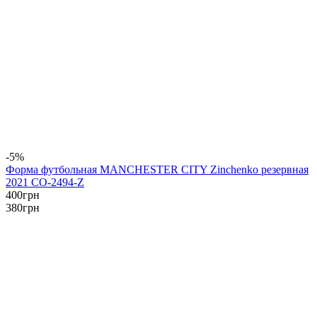
-5%
Форма футбольная MANCHESTER CITY Zinchenko резервная
2021 CO-2494-Z
400
грн
380
грн