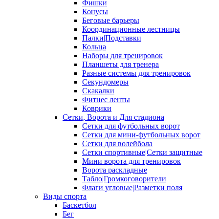
Фишки
Конусы
Беговые барьеры
Координационные лестницы
Палки|Подставки
Кольца
Наборы для тренировок
Планшеты для тренера
Разные системы для тренировок
Секундомеры
Скакалки
Фитнес ленты
Коврики
Сетки, Ворота и Для стадиона
Сетки для футбольных ворот
Сетки для мини-футбольных ворот
Сетки для волейбола
Сетки спортивные|Сетки защитные
Мини ворота для тренировок
Ворота раскладные
Табло|Громкоговорители
Флаги угловые|Разметки поля
Виды спорта
Баскетбол
Бег