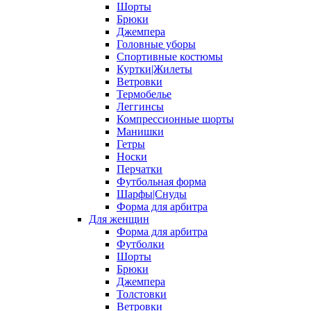
Шорты
Брюки
Джемпера
Головные уборы
Спортивные костюмы
Куртки|Жилеты
Ветровки
Термобелье
Леггинсы
Компрессионные шорты
Манишки
Гетры
Носки
Перчатки
Футбольная форма
Шарфы|Снуды
Форма для арбитра
Для женщин
Форма для арбитра
Футболки
Шорты
Брюки
Джемпера
Толстовки
Ветровки