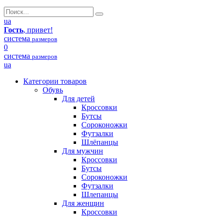
ua
Гость
, привет!
система
размеров
0
система
размеров
ua
Категории товаров
Обувь
Для детей
Кроссовки
Бутсы
Сороконожки
Футзалки
Шлёпанцы
Для мужчин
Кроссовки
Бутсы
Сороконожки
Футзалки
Шлепанцы
Для женщин
Кроссовки