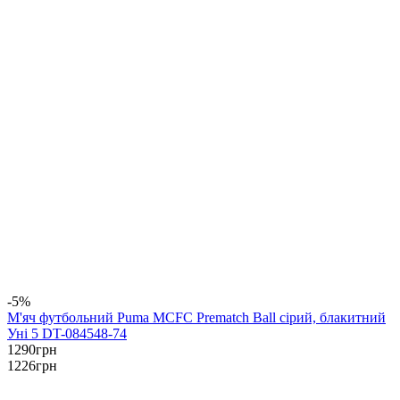
-5%
М'яч футбольний Puma MCFC Prematch Ball сірий, блакитний
Уні 5 DT-084548-74
1290
грн
1226
грн