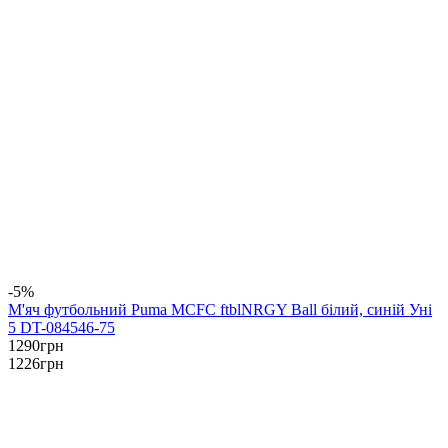
-5%
М'яч футбольний Puma MCFC ftblNRGY Ball білий, синій Уні
5 DT-084546-75
1290
грн
1226
грн