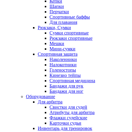
Кепки
Шапки
Перчатки
Спортивные баффы
Для плавания
Рюкзаки, Сумки
Сумки спортивные
Рюкзаки спортивные
Мешки
Мини-сумки
Спортивная защита
Наколенники
Налокотники
Голеностопы
Кинезио тейпы
Спортивная медицина
Бандажи для рук
Бандажи для ног
Оборудование
Для арбитра
Свистки для судей
Атрибуты для арбитра
Флажки судейские
Карточки судьи
Инвентарь для тренировок