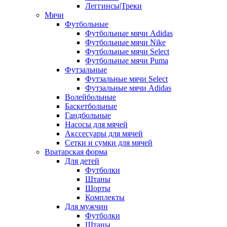
Леггинсы|Треки
Мячи
Футбольные
Футбольные мячи Adidas
Футбольные мячи Nike
Футбольные мячи Select
Футбольные мячи Puma
Футзальные
Футзальные мячи Select
Футзальные мячи Adidas
Волейбольные
Баскетбольные
Гандбольные
Насосы для мячей
Акссесуары для мячей
Сетки и сумки для мячей
Вратарская форма
Для детей
Футболки
Штаны
Шорты
Комплекты
Для мужчин
Футболки
Штаны