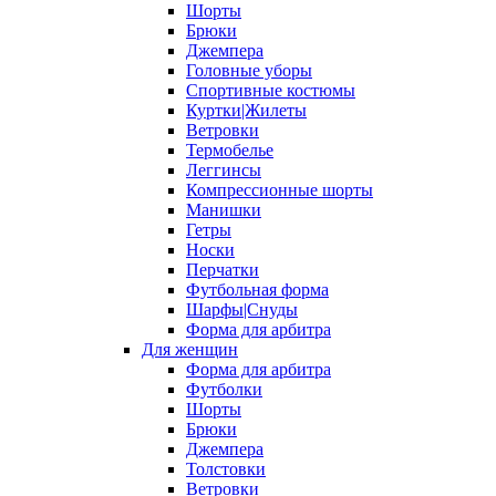
Шорты
Брюки
Джемпера
Головные уборы
Спортивные костюмы
Куртки|Жилеты
Ветровки
Термобелье
Леггинсы
Компрессионные шорты
Манишки
Гетры
Носки
Перчатки
Футбольная форма
Шарфы|Снуды
Форма для арбитра
Для женщин
Форма для арбитра
Футболки
Шорты
Брюки
Джемпера
Толстовки
Ветровки