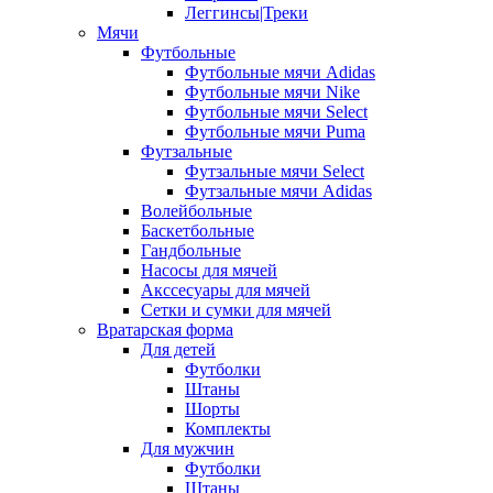
Леггинсы|Треки
Мячи
Футбольные
Футбольные мячи Adidas
Футбольные мячи Nike
Футбольные мячи Select
Футбольные мячи Puma
Футзальные
Футзальные мячи Select
Футзальные мячи Adidas
Волейбольные
Баскетбольные
Гандбольные
Насосы для мячей
Акссесуары для мячей
Сетки и сумки для мячей
Вратарская форма
Для детей
Футболки
Штаны
Шорты
Комплекты
Для мужчин
Футболки
Штаны