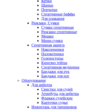
Кепки
Шапки
Перчатки
Спортивные баффы
Для плавания
Рюкзаки, Сумки
Сумки спортивные
Рюкзаки спортивные
Мешки
Мини-сумки
Спортивная защита
Наколенники
Налокотники
Голеностопы
Кинезио тейпы
Спортивная медицина
Бандажи для рук
Бандажи для ног
Оборудование
Для арбитра
Свистки для судей
Атрибуты для арбитра
Флажки судейские
Карточки судьи
Инвентарь для тренировок