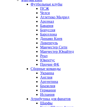
Футбольные клубы
ПСЖ
Челси
Атлетико Мадрид
Арсенал
Бавария
Боруссия
Барселона
Динамо Киев
Ливерпуль
Манчестер Сити
Манчестер Юнайтед
Реал
Ювентус
Прочие ФК
Сборные команды
Украина
Англия
Аргентина
Бразилия
Германия
Испания
Атрибутика для фанатов
Шарфы