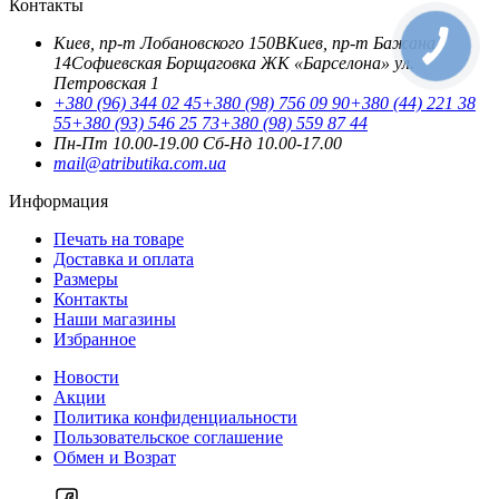
Контакты
Киев, пр-т Лобановского 150В
Киев, пр-т Бажана
14
Софиевская Борщаговка ЖК «Барселона» ул.
Петровская 1
+380 (96) 344 02 45
+380 (98) 756 09 90
+380 (44) 221 38
55
+380 (93) 546 25 73
+380 (98) 559 87 44
Пн-Пт 10.00-19.00
Cб-Нд 10.00-17.00
mail@atributika.com.ua
Информация
Печать на товаре
Доставка и оплата
Размеры
Контакты
Наши магазины
Избранное
Новости
Акции
Политика конфиденциальности
Пользовательское соглашение
Обмен и Возрат