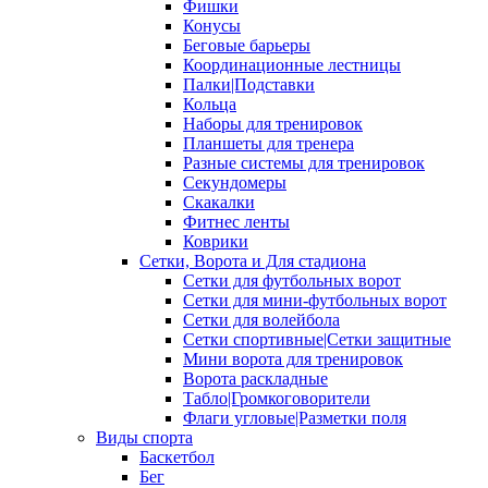
Фишки
Конусы
Беговые барьеры
Координационные лестницы
Палки|Подставки
Кольца
Наборы для тренировок
Планшеты для тренера
Разные системы для тренировок
Секундомеры
Скакалки
Фитнес ленты
Коврики
Сетки, Ворота и Для стадиона
Сетки для футбольных ворот
Сетки для мини-футбольных ворот
Сетки для волейбола
Сетки спортивные|Сетки защитные
Мини ворота для тренировок
Ворота раскладные
Табло|Громкоговорители
Флаги угловые|Разметки поля
Виды спорта
Баскетбол
Бег