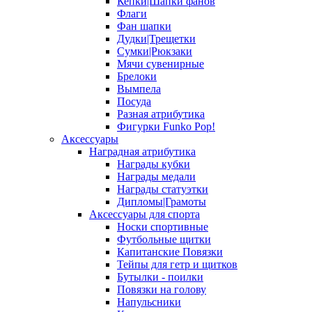
Кепки|Шапки фанов
Флаги
Фан шапки
Дудки|Трещетки
Сумки|Рюкзаки
Мячи сувенирные
Брелоки
Вымпела
Посуда
Разная атрибутика
Фигурки Funko Pop!
Аксессуары
Наградная атрибутика
Награды кубки
Награды медали
Награды статуэтки
Дипломы|Грамоты
Аксессуары для спорта
Носки спортивные
Футбольные щитки
Капитанские Повязки
Тейпы для гетр и щитков
Бутылки - поилки
Повязки на голову
Напульсники