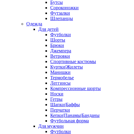
Бутсы
Сороконожки
Футзалки
Шлепанцы
Одежда
Для детей
Футболки
Шорты
Брюки
Джемпера
Ветровки
Спортивные костюмы
Куртки|Жилеты
Манишки
Термобелье
Леггинсы
Компрессионные шорты
Носки
Гетры
Шапки|Баффы
Перчатки
Кепки|Панамы|Банданы
Футбольная форма
Для мужчин
Футболки