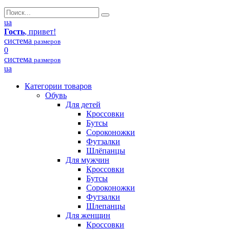
ua
Гость
, привет!
система
размеров
0
система
размеров
ua
Категории товаров
Обувь
Для детей
Кроссовки
Бутсы
Сороконожки
Футзалки
Шлёпанцы
Для мужчин
Кроссовки
Бутсы
Сороконожки
Футзалки
Шлепанцы
Для женщин
Кроссовки