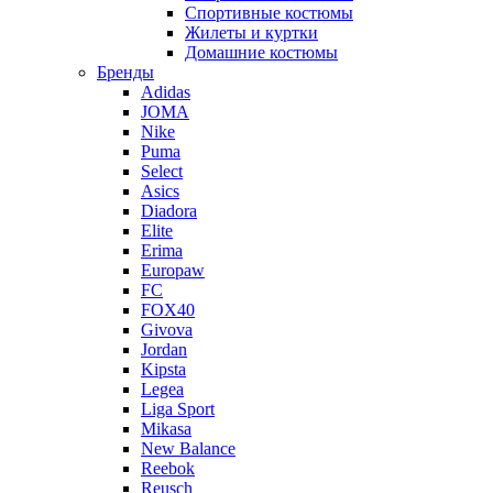
Спортивные костюмы
Жилеты и куртки
Домашние костюмы
Бренды
Adidas
JOMA
Nike
Puma
Select
Asics
Diadora
Elite
Erima
Europaw
FC
FOX40
Givova
Jordan
Kipsta
Legea
Liga Sport
Mikasa
New Balance
Reebok
Reusch