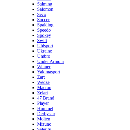
Salming
Salomon
Seco
Soccer
Spalding
Speedo
Spokey
Swift
Uhlsport
Ukraine
Umbro
Under Armour
Winner
Yakimasport
Zart
Wedze
Macron
Zelart
47 Brand
Player
Hummel
Derbystar
Molten
Mizuno
Selerity