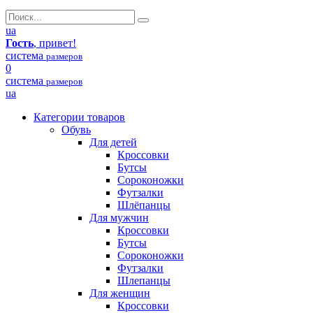
ua
Гость
, привет!
система
размеров
0
система
размеров
ua
Категории товаров
Обувь
Для детей
Кроссовки
Бутсы
Сороконожки
Футзалки
Шлёпанцы
Для мужчин
Кроссовки
Бутсы
Сороконожки
Футзалки
Шлепанцы
Для женщин
Кроссовки