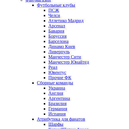
Футбольные клубы
ПСЖ
Челси
Атлетико Мадрид
Арсенал
Бавария
Боруссия
Барселона
Динамо Киев
Ливерпуль
Манчестер Сити
Манчестер Юнайтед
Реал
Ювентус
Прочие ФК
Сборные команды
Украина
Англия
Аргентина
Бразилия
Германия
Испания
Атрибутика для фанатов
Шарфы