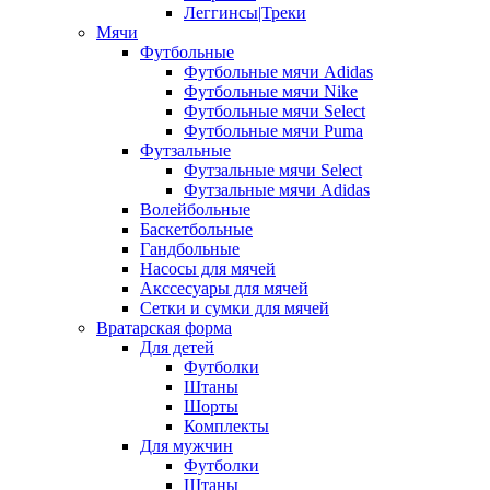
Леггинсы|Треки
Мячи
Футбольные
Футбольные мячи Adidas
Футбольные мячи Nike
Футбольные мячи Select
Футбольные мячи Puma
Футзальные
Футзальные мячи Select
Футзальные мячи Adidas
Волейбольные
Баскетбольные
Гандбольные
Насосы для мячей
Акссесуары для мячей
Сетки и сумки для мячей
Вратарская форма
Для детей
Футболки
Штаны
Шорты
Комплекты
Для мужчин
Футболки
Штаны