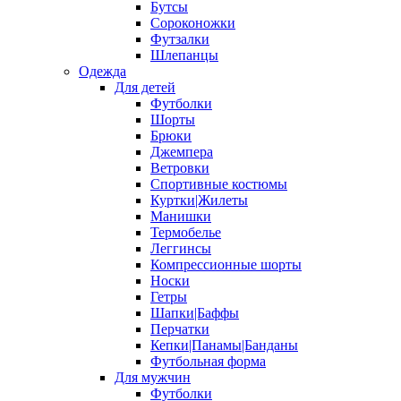
Бутсы
Сороконожки
Футзалки
Шлепанцы
Одежда
Для детей
Футболки
Шорты
Брюки
Джемпера
Ветровки
Спортивные костюмы
Куртки|Жилеты
Манишки
Термобелье
Леггинсы
Компрессионные шорты
Носки
Гетры
Шапки|Баффы
Перчатки
Кепки|Панамы|Банданы
Футбольная форма
Для мужчин
Футболки