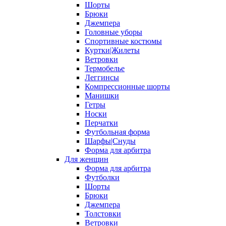
Шорты
Брюки
Джемпера
Головные уборы
Спортивные костюмы
Куртки|Жилеты
Ветровки
Термобелье
Леггинсы
Компрессионные шорты
Манишки
Гетры
Носки
Перчатки
Футбольная форма
Шарфы|Снуды
Форма для арбитра
Для женщин
Форма для арбитра
Футболки
Шорты
Брюки
Джемпера
Толстовки
Ветровки