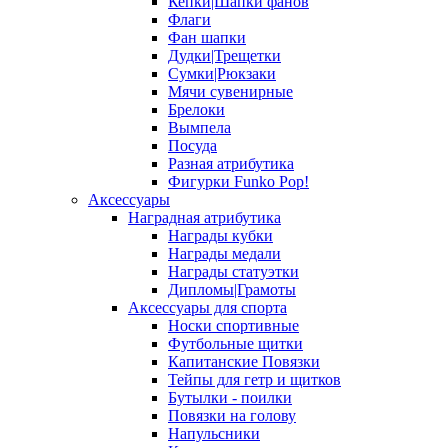
Кепки|Шапки фанов
Флаги
Фан шапки
Дудки|Трещетки
Сумки|Рюкзаки
Мячи сувенирные
Брелоки
Вымпела
Посуда
Разная атрибутика
Фигурки Funko Pop!
Аксессуары
Наградная атрибутика
Награды кубки
Награды медали
Награды статуэтки
Дипломы|Грамоты
Аксессуары для спорта
Носки спортивные
Футбольные щитки
Капитанские Повязки
Тейпы для гетр и щитков
Бутылки - поилки
Повязки на голову
Напульсники