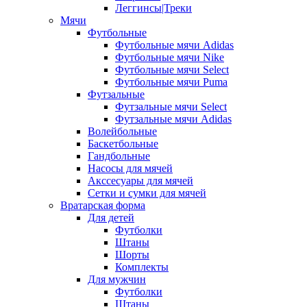
Леггинсы|Треки
Мячи
Футбольные
Футбольные мячи Adidas
Футбольные мячи Nike
Футбольные мячи Select
Футбольные мячи Puma
Футзальные
Футзальные мячи Select
Футзальные мячи Adidas
Волейбольные
Баскетбольные
Гандбольные
Насосы для мячей
Акссесуары для мячей
Сетки и сумки для мячей
Вратарская форма
Для детей
Футболки
Штаны
Шорты
Комплекты
Для мужчин
Футболки
Штаны