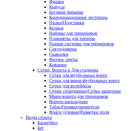
Фишки
Конусы
Беговые барьеры
Координационные лестницы
Палки|Подставки
Кольца
Наборы для тренировок
Планшеты для тренера
Разные системы для тренировок
Секундомеры
Скакалки
Фитнес ленты
Коврики
Сетки, Ворота и Для стадиона
Сетки для футбольных ворот
Сетки для мини-футбольных ворот
Сетки для волейбола
Сетки спортивные|Сетки защитные
Мини ворота для тренировок
Ворота раскладные
Табло|Громкоговорители
Флаги угловые|Разметки поля
Виды спорта
Баскетбол
Бег