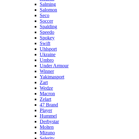
Salming
Salomon
Seco
Soccer
Spalding
Speedo
Spokey
Swift
Uhlsport
Ukraine
Umbro
Under Armour
Winner
Yakimasport
Zart
Wedze
Macron
Zelart
47 Brand
Player
Hummel
Derbystar
Molten
Mizuno
Selerity