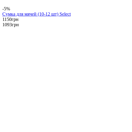
-5%
Сумка для мячей (10-12 шт) Select
1150
грн
1093
грн