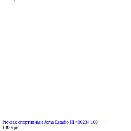
Рюкзак спортивный Joma Estadio III 400234.100
1300
грн