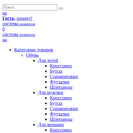
ua
Гость
, привет!
система
размеров
0
система
размеров
ua
Категории товаров
Обувь
Для детей
Кроссовки
Бутсы
Сороконожки
Футзалки
Шлёпанцы
Для мужчин
Кроссовки
Бутсы
Сороконожки
Футзалки
Шлепанцы
Для женщин
Кроссовки