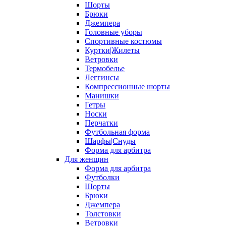
Шорты
Брюки
Джемпера
Головные уборы
Спортивные костюмы
Куртки|Жилеты
Ветровки
Термобелье
Леггинсы
Компрессионные шорты
Манишки
Гетры
Носки
Перчатки
Футбольная форма
Шарфы|Снуды
Форма для арбитра
Для женщин
Форма для арбитра
Футболки
Шорты
Брюки
Джемпера
Толстовки
Ветровки