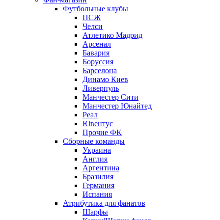
Футбольные клубы
ПСЖ
Челси
Атлетико Мадрид
Арсенал
Бавария
Боруссия
Барселона
Динамо Киев
Ливерпуль
Манчестер Сити
Манчестер Юнайтед
Реал
Ювентус
Прочие ФК
Сборные команды
Украина
Англия
Аргентина
Бразилия
Германия
Испания
Атрибутика для фанатов
Шарфы