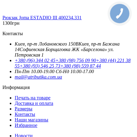
Рюкзак Joma ESTADIO III 400234.331
1300
грн
Контакты
Киев, пр-т Лобановского 150В
Киев, пр-т Бажана
14
Софиевская Борщаговка ЖК «Барселона» ул.
Петровская 1
+380 (96) 344 02 45
+380 (98) 756 09 90
+380 (44) 221 38
55
+380 (93) 546 25 73
+380 (98) 559 87 44
Пн-Пт 10.00-19.00
Cб-Нд 10.00-17.00
mail@atributika.com.ua
Информация
Печать на товаре
Доставка и оплата
Размеры
Контакты
Наши магазины
Избранное
Новости