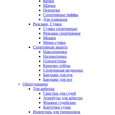
Кепки
Шапки
Перчатки
Спортивные баффы
Для плавания
Рюкзаки, Сумки
Сумки спортивные
Рюкзаки спортивные
Мешки
Мини-сумки
Спортивная защита
Наколенники
Налокотники
Голеностопы
Кинезио тейпы
Спортивная медицина
Бандажи для рук
Бандажи для ног
Оборудование
Для арбитра
Свистки для судей
Атрибуты для арбитра
Флажки судейские
Карточки судьи
Инвентарь для тренировок