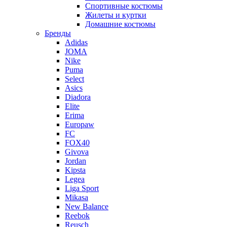
Спортивные костюмы
Жилеты и куртки
Домашние костюмы
Бренды
Adidas
JOMA
Nike
Puma
Select
Asics
Diadora
Elite
Erima
Europaw
FC
FOX40
Givova
Jordan
Kipsta
Legea
Liga Sport
Mikasa
New Balance
Reebok
Reusch