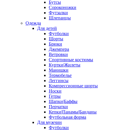
Бутсы
Сороконожки
Футзалки
Шлепанцы
Одежда
Для детей
Футболки
Шорты
Брюки
Джемпера
Ветровки
Спортивные костюмы
Куртки|Жилеты
Манишки
Термобелье
Леггинсы
Компрессионные шорты
Носки
Гетры
Шапки|Баффы
Перчатки
Кепки|Панамы|Банданы
Футбольная форма
Для мужчин
Футболки