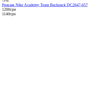
-5%
Рюкзак Nike Academy Team Backpack DC2647-657
1200
грн
1140
грн