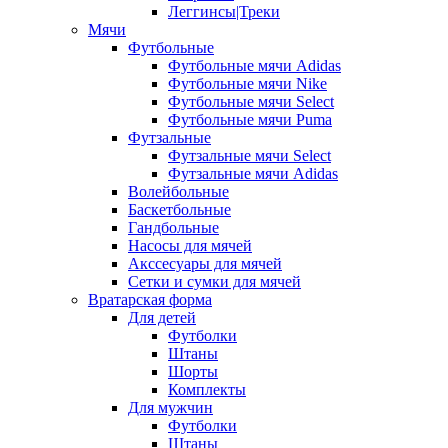
Леггинсы|Треки
Мячи
Футбольные
Футбольные мячи Adidas
Футбольные мячи Nike
Футбольные мячи Select
Футбольные мячи Puma
Футзальные
Футзальные мячи Select
Футзальные мячи Adidas
Волейбольные
Баскетбольные
Гандбольные
Насосы для мячей
Акссесуары для мячей
Сетки и сумки для мячей
Вратарская форма
Для детей
Футболки
Штаны
Шорты
Комплекты
Для мужчин
Футболки
Штаны