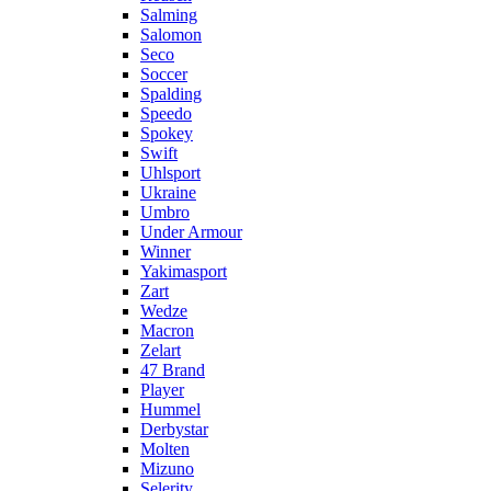
Salming
Salomon
Seco
Soccer
Spalding
Speedo
Spokey
Swift
Uhlsport
Ukraine
Umbro
Under Armour
Winner
Yakimasport
Zart
Wedze
Macron
Zelart
47 Brand
Player
Hummel
Derbystar
Molten
Mizuno
Selerity