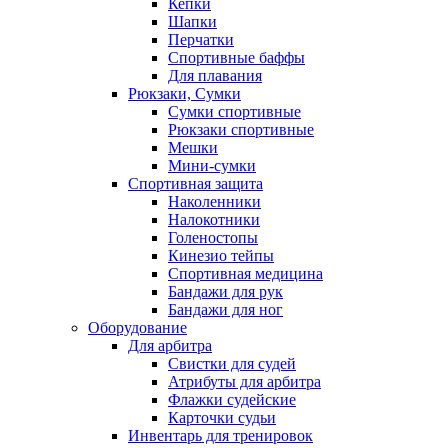
Кепки
Шапки
Перчатки
Спортивные баффы
Для плавания
Рюкзаки, Сумки
Сумки спортивные
Рюкзаки спортивные
Мешки
Мини-сумки
Спортивная защита
Наколенники
Налокотники
Голеностопы
Кинезио тейпы
Спортивная медицина
Бандажи для рук
Бандажи для ног
Оборудование
Для арбитра
Свистки для судей
Атрибуты для арбитра
Флажки судейские
Карточки судьи
Инвентарь для тренировок