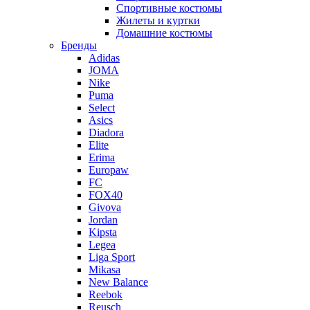
Спортивные костюмы
Жилеты и куртки
Домашние костюмы
Бренды
Adidas
JOMA
Nike
Puma
Select
Asics
Diadora
Elite
Erima
Europaw
FC
FOX40
Givova
Jordan
Kipsta
Legea
Liga Sport
Mikasa
New Balance
Reebok
Reusch