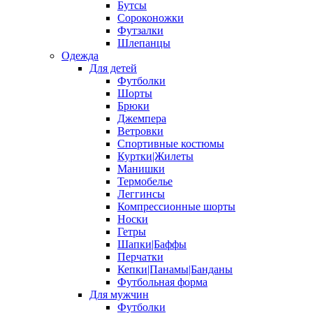
Бутсы
Сороконожки
Футзалки
Шлепанцы
Одежда
Для детей
Футболки
Шорты
Брюки
Джемпера
Ветровки
Спортивные костюмы
Куртки|Жилеты
Манишки
Термобелье
Леггинсы
Компрессионные шорты
Носки
Гетры
Шапки|Баффы
Перчатки
Кепки|Панамы|Банданы
Футбольная форма
Для мужчин
Футболки