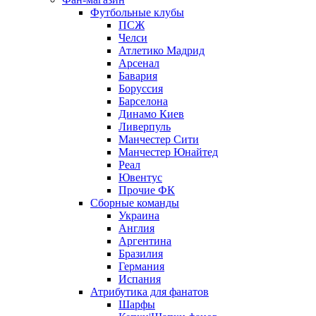
Футбольные клубы
ПСЖ
Челси
Атлетико Мадрид
Арсенал
Бавария
Боруссия
Барселона
Динамо Киев
Ливерпуль
Манчестер Сити
Манчестер Юнайтед
Реал
Ювентус
Прочие ФК
Сборные команды
Украина
Англия
Аргентина
Бразилия
Германия
Испания
Атрибутика для фанатов
Шарфы