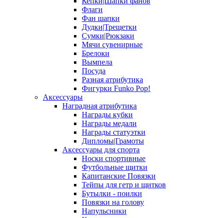
Кепки|Шапки фанов
Флаги
Фан шапки
Дудки|Трещетки
Сумки|Рюкзаки
Мячи сувенирные
Брелоки
Вымпела
Посуда
Разная атрибутика
Фигурки Funko Pop!
Аксессуары
Наградная атрибутика
Награды кубки
Награды медали
Награды статуэтки
Дипломы|Грамоты
Аксессуары для спорта
Носки спортивные
Футбольные щитки
Капитанские Повязки
Тейпы для гетр и щитков
Бутылки - поилки
Повязки на голову
Напульсники