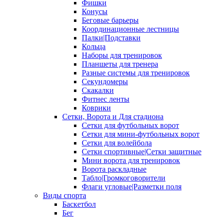
Фишки
Конусы
Беговые барьеры
Координационные лестницы
Палки|Подставки
Кольца
Наборы для тренировок
Планшеты для тренера
Разные системы для тренировок
Секундомеры
Скакалки
Фитнес ленты
Коврики
Сетки, Ворота и Для стадиона
Сетки для футбольных ворот
Сетки для мини-футбольных ворот
Сетки для волейбола
Сетки спортивные|Сетки защитные
Мини ворота для тренировок
Ворота раскладные
Табло|Громкоговорители
Флаги угловые|Разметки поля
Виды спорта
Баскетбол
Бег