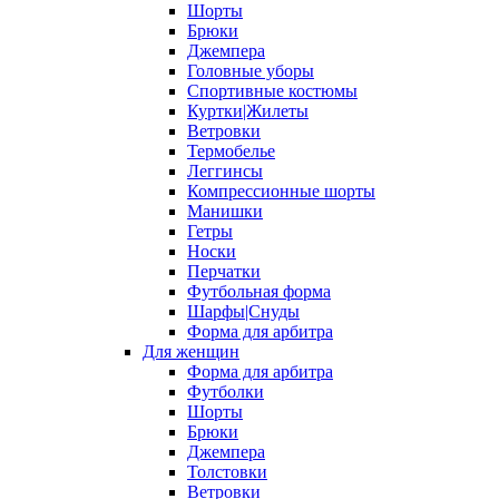
Шорты
Брюки
Джемпера
Головные уборы
Спортивные костюмы
Куртки|Жилеты
Ветровки
Термобелье
Леггинсы
Компрессионные шорты
Манишки
Гетры
Носки
Перчатки
Футбольная форма
Шарфы|Снуды
Форма для арбитра
Для женщин
Форма для арбитра
Футболки
Шорты
Брюки
Джемпера
Толстовки
Ветровки