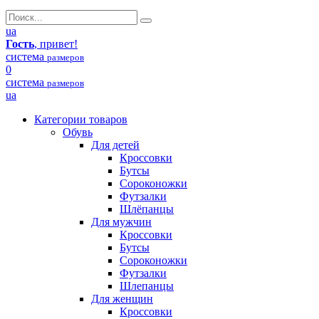
ua
Гость
, привет!
система
размеров
0
система
размеров
ua
Категории товаров
Обувь
Для детей
Кроссовки
Бутсы
Сороконожки
Футзалки
Шлёпанцы
Для мужчин
Кроссовки
Бутсы
Сороконожки
Футзалки
Шлепанцы
Для женщин
Кроссовки