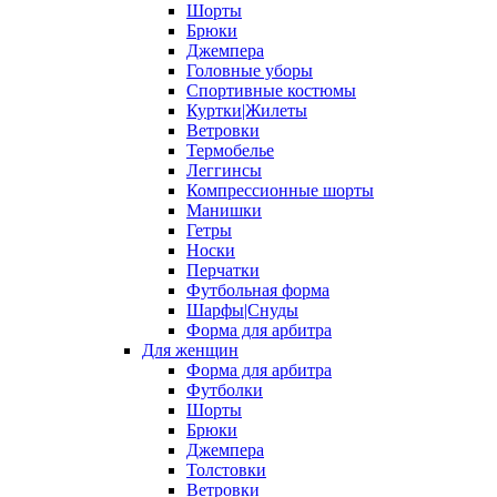
Шорты
Брюки
Джемпера
Головные уборы
Спортивные костюмы
Куртки|Жилеты
Ветровки
Термобелье
Леггинсы
Компрессионные шорты
Манишки
Гетры
Носки
Перчатки
Футбольная форма
Шарфы|Снуды
Форма для арбитра
Для женщин
Форма для арбитра
Футболки
Шорты
Брюки
Джемпера
Толстовки
Ветровки