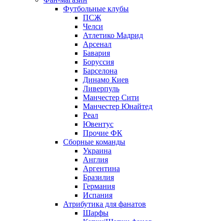
Футбольные клубы
ПСЖ
Челси
Атлетико Мадрид
Арсенал
Бавария
Боруссия
Барселона
Динамо Киев
Ливерпуль
Манчестер Сити
Манчестер Юнайтед
Реал
Ювентус
Прочие ФК
Сборные команды
Украина
Англия
Аргентина
Бразилия
Германия
Испания
Атрибутика для фанатов
Шарфы