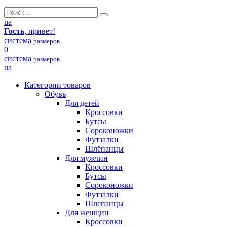
ua
Гость
, привет!
система
размеров
0
система
размеров
ua
Категории товаров
Обувь
Для детей
Кроссовки
Бутсы
Сороконожки
Футзалки
Шлёпанцы
Для мужчин
Кроссовки
Бутсы
Сороконожки
Футзалки
Шлепанцы
Для женщин
Кроссовки