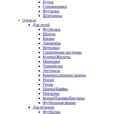
Бутсы
Сороконожки
Футзалки
Шлепанцы
Одежда
Для детей
Футболки
Шорты
Брюки
Джемпера
Ветровки
Спортивные костюмы
Куртки|Жилеты
Манишки
Термобелье
Леггинсы
Компрессионные шорты
Носки
Гетры
Шапки|Баффы
Перчатки
Кепки|Панамы|Банданы
Футбольная форма
Для мужчин
Футболки