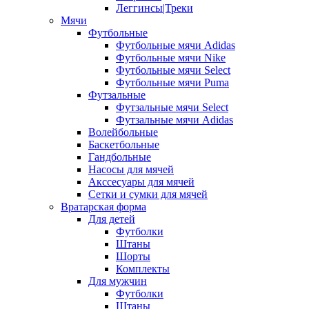
Леггинсы|Треки
Мячи
Футбольные
Футбольные мячи Adidas
Футбольные мячи Nike
Футбольные мячи Select
Футбольные мячи Puma
Футзальные
Футзальные мячи Select
Футзальные мячи Adidas
Волейбольные
Баскетбольные
Гандбольные
Насосы для мячей
Акссесуары для мячей
Сетки и сумки для мячей
Вратарская форма
Для детей
Футболки
Штаны
Шорты
Комплекты
Для мужчин
Футболки
Штаны