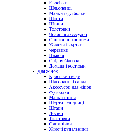
Кросівки
Шльопанці
Майки і футболки
Шорти
Штани
Толстовки
Чоловічі аксесуари
Спортивні костюми
Жилети і куртки
Черевики
Плавки
Спідня білизна
Домашні костюми
Для жінок
Кросівки і кеди
Шльопанці і сандалі
Аксесуари для жінок
Футболки
Майки і топи
Шорти і спідниці
Штани
Лосіни
Толстовки
Олимпійки
Жіночі купальники