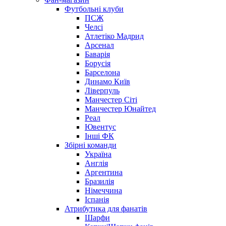
Футбольні клуби
ПСЖ
Челсі
Атлетіко Мадрид
Арсенал
Баварія
Борусія
Барселона
Динамо Київ
Ліверпуль
Манчестер Сіті
Манчестер Юнайтед
Реал
Ювентус
Інші ФК
Збірні команди
Україна
Англія
Аргентина
Бразилія
Німеччина
Іспанія
Атрибутика для фанатів
Шарфи