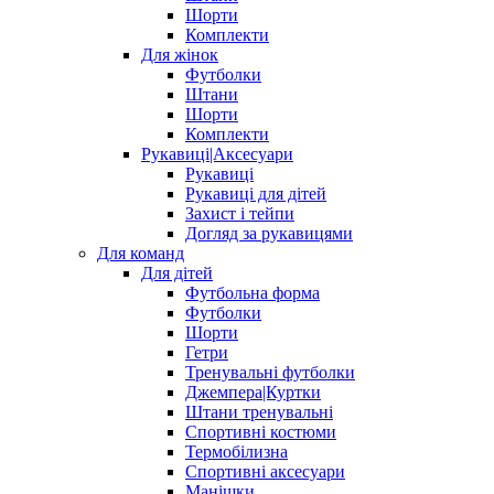
Шорти
Комплекти
Для жінок
Футболки
Штани
Шорти
Комплекти
Рукавиці|Аксесуари
Рукавиці
Рукавиці для дітей
Захист і тейпи
Догляд за рукавицями
Для команд
Для дітей
Футбольна форма
Футболки
Шорти
Гетри
Тренувальні футболки
Джемпера|Куртки
Штани тренувальні
Спортивні костюми
Термобілизна
Спортивні аксесуари
Манішки