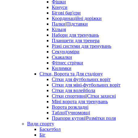
Фішки
Конуси
Бігові бар'єри
Координаційні доріжки
Палки|Підставки
Кільця
Набори для тренувань
Планшети для тренера
Різні системи для тренувань
Секундоміри
Скакалки
Фітнес стрічки
Килимки
Сітки, Ворота та Для стадіону
Сітки для футбольних воріт
Сітки для міні-футбольних воріт
Сітки для волейбола
Сітки спортивні|Cітки захисні
Міні ворота для тренувань
Ворота розкладні
Табло|Гучномовці
Прапори кутові|Розмітки поля
Види спорту
Баскетбол
Біг