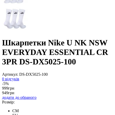
Шкарпетки Nike U NK NSW
EVERYDAY ESSENTIAL CR
3PR DS-DX5025-100
Артикул:
DS-DX5025-100
0 відгуків
-5%
999
грн
949
грн
додати до обраного
Розмір:
CM