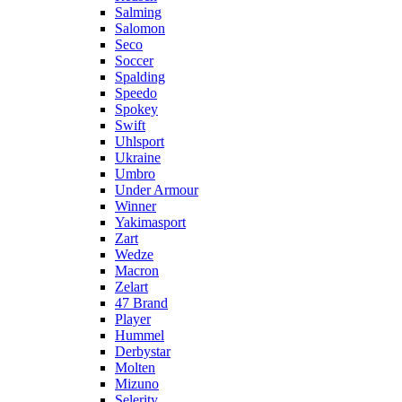
Salming
Salomon
Seco
Soccer
Spalding
Speedo
Spokey
Swift
Uhlsport
Ukraine
Umbro
Under Armour
Winner
Yakimasport
Zart
Wedze
Macron
Zelart
47 Brand
Player
Hummel
Derbystar
Molten
Mizuno
Selerity