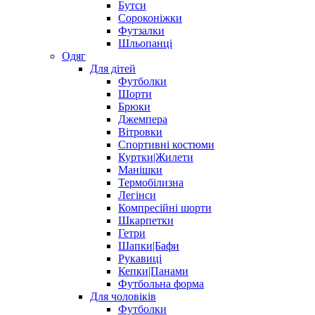
Бутси
Сороконіжки
Футзалки
Шльопанці
Одяг
Для дітей
Футболки
Шорти
Брюки
Джемпера
Вітровки
Спортивні костюми
Куртки|Жилети
Манішки
Термобілизна
Легінси
Компресійні шорти
Шкарпетки
Гетри
Шапки|Бафи
Рукавиці
Кепки|Панами
Футбольна форма
Для чоловіків
Футболки