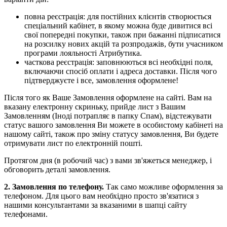
повна реєстрація: для постійних клієнтів створюється
спеціальний кабінет, в якому можна буде дивитися всі
свої попередні покупки, також при бажанні підписатися
на розсилку нових акцій та розпродажів, бути учасником
програми лояльності Атрибутика.
часткова реєстрація: заповнюються всі необхідні поля,
включаючи спосіб оплати і адреса доставки. Після чого
підтверджуєте і все, замовлення оформлене!
Після того як Ваше Замовлення оформлене на сайті. Вам на
вказану електронну скриньку, прийде лист з Вашим
Замовленням (Іноді потрапляє в папку Спам), відстежувати
статус вашого замовлення Ви можете в особистому кабінеті на
нашому сайті, також про зміну статусу замовлення, Ви будете
отримувати лист по електронній пошті.
Протягом дня (в робочий час) з вами зв'яжеться менеджер, і
обговорить деталі замовлення.
2. Замовлення по телефону.
Так само можливе оформлення за
телефоном. Для цього вам необхідно просто зв'язатися з
нашими консультантами за вказаними в шапці сайту
телефонами.