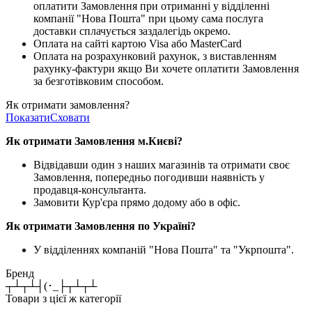
оплатити Замовлення при отриманні у відділенні
компанії "Нова Пошта" при цьому сама послуга
доставки сплачується заздалегідь окремо.
Оплата на сайті картою Visa або MasterCard
Оплата на розрахунковий рахунок, з виставленням
рахунку-фактури якщо Ви хочете оплатити Замовлення
за безготівковим способом.
Як отримати замовлення?
Показати
Сховати
Як отримати Замовлення м.Києві?
Відвідавши один з наших магазинів та отримати своє
Замовлення, попередньо погодивши наявність у
продавця-консультанта.
Замовити Кур'єра прямо додому або в офіс.
Як отримати Замовлення по Україні?
У відділеннях компаній "Нова Пошта" та "Укрпошта".
Бренд
┬┴┬┴┤(･_├┬┴┬┴
Товари з цієї ж категорії