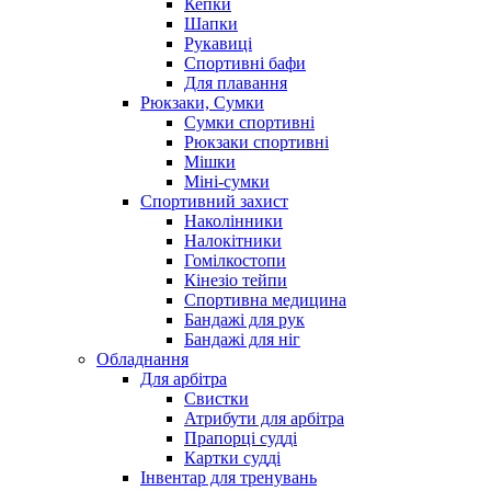
Кепки
Шапки
Рукавиці
Спортивні бафи
Для плавання
Рюкзаки, Сумки
Сумки спортивні
Рюкзаки спортивні
Мішки
Міні-сумки
Спортивний захист
Наколінники
Налокітники
Гомілкостопи
Кінезіо тейпи
Спортивна медицина
Бандажі для рук
Бандажі для ніг
Обладнання
Для арбітра
Свистки
Атрибути для арбітра
Прапорці судді
Картки судді
Інвентар для тренувань