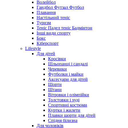
Волейбол
Гандбол Футзал Футбол
Плавання
Настільний теніс
Туризм
Теніс Падел теніс Бадмінтон
Інші види спорту
Бокс
Кіберспорт
Lifestyle
Для дітей
Кросівки
Шльопанці і сандалі
Черевики
Футболки і майки
Аксесуари для дітей
Шорти
Штани
Вітровки і олімпійки
Толстовки і худі
Спортивні костюми
Куртки і жилети
Плавки шорти для дітей
Спідня білизна
Для чоловіків