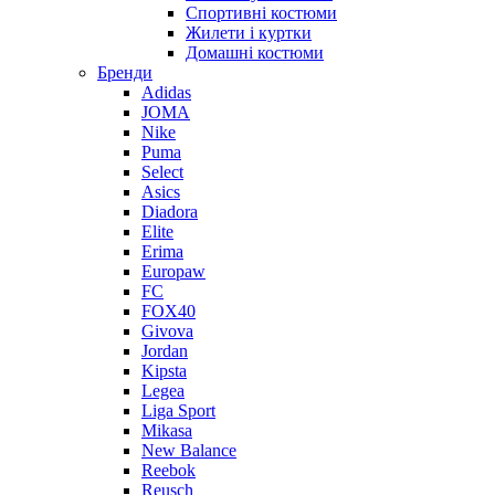
Спортивні костюми
Жилети і куртки
Домашні костюми
Бренди
Adidas
JOMA
Nike
Puma
Select
Asics
Diadora
Elite
Erima
Europaw
FC
FOX40
Givova
Jordan
Kipsta
Legea
Liga Sport
Mikasa
New Balance
Reebok
Reusch