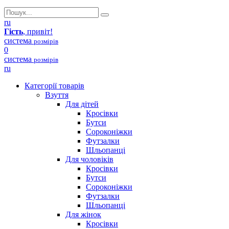
ru
Гість
, привіт!
система
розмірів
0
система
розмірів
ru
Категорії товарів
Взуття
Для дітей
Кросівки
Бутси
Сороконіжки
Футзалки
Шльопанці
Для чоловіків
Кросівки
Бутси
Сороконіжки
Футзалки
Шльопанці
Для жінок
Кросівки