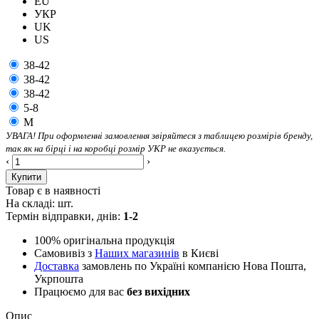
EU
УКР
UK
US
38-42
38-42
38-42
5-8
M
УВАГА! При оформленні замовлення звіряйтеся з таблицею розмірів бренду,
так як на бірці і на коробці розмір УКР не вказується.
‹
›
Купити
Товар є в наявності
На складі:
шт.
Термін відправки, днів:
1-2
100% оригінальна продукція
Самовивіз з
Наших магазинів
в Києві
Доставка
замовлень по Україні компанією Нова Пошта,
Укрпошта
Працюємо для вас
без вихідних
Опис