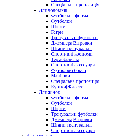
Спеціальна пропозиція
Для чоловіків
Футбольна форма
Футболки
Шорти
Гетри
Тренувальні футболки
Джемпера|Вітровки
Штани тренувальні
Спортивні костюми
Термобілизна
Спортивні аксесуари
Футбольні бокси
Манішки
Спеціальна пропозиція
Куртки|Жилети
Для жінок
Футбольна форма
Футболки
Шорти
Тренувальні футболки
Джемпера|Вітровки
Штани тренувальні
Спортивні аксесуари
Фан-магазин