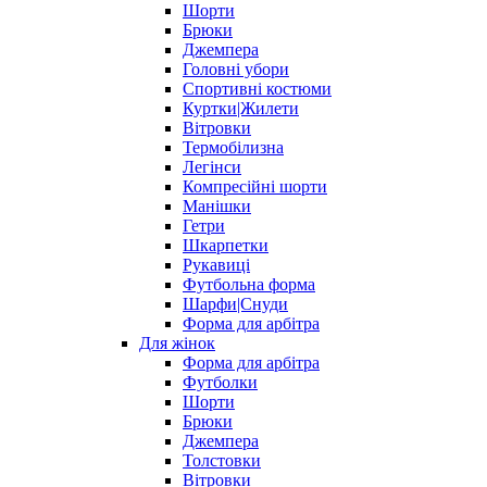
Шорти
Брюки
Джемпера
Головні убори
Спортивні костюми
Куртки|Жилети
Вітровки
Термобілизна
Легінси
Компресійні шорти
Манішки
Гетри
Шкарпетки
Рукавиці
Футбольна форма
Шарфи|Снуди
Форма для арбітра
Для жінок
Форма для арбітра
Футболки
Шорти
Брюки
Джемпера
Толстовки
Вітровки