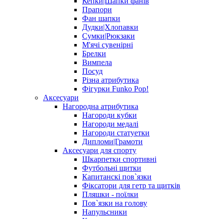
Кепки|Шапки фанів
Прапори
Фан шапки
Дудки|Хлопавки
Сумки|Рюкзаки
М'ячі сувенірні
Брелки
Вимпела
Посуд
Різна атрибутика
Фігурки Funko Pop!
Аксесуари
Нагородна атрибутика
Нагороди кубки
Нагороди медалі
Нагороди статуетки
Дипломи|Грамоти
Аксесуари для спорту
Шкарпетки спортивні
Футбольні щитки
Капитанскі пов`язки
Фіксатори для гетр та щитків
Пляшки - поїлки
Пов`язки на голову
Напульсники