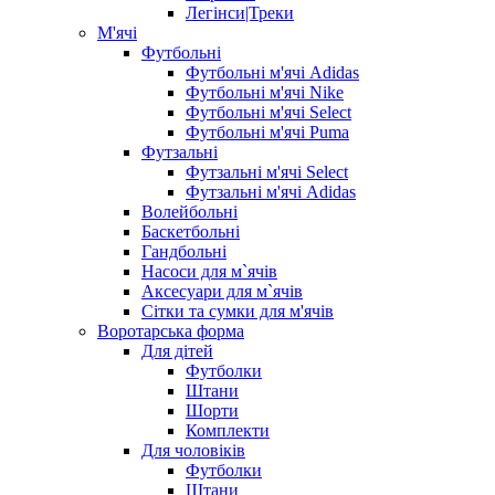
Легінси|Треки
М'ячі
Футбольні
Футбольні м'ячі Adidas
Футбольні м'ячі Nike
Футбольні м'ячі Select
Футбольні м'ячі Puma
Футзальні
Футзальні м'ячі Select
Футзальні м'ячі Adidas
Волейбольні
Баскетбольні
Гандбольні
Насоси для м`ячів
Аксесуари для м`ячів
Сітки та сумки для м'ячів
Воротарська форма
Для дітей
Футболки
Штани
Шорти
Комплекти
Для чоловіків
Футболки
Штани