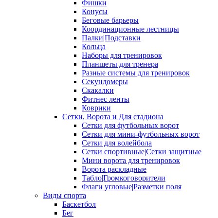
Фишки
Конусы
Беговые барьеры
Координационные лестницы
Палки|Подставки
Кольца
Наборы для тренировок
Планшеты для тренера
Разные системы для тренировок
Секундомеры
Скакалки
Фитнес ленты
Коврики
Сетки, Ворота и Для стадиона
Сетки для футбольных ворот
Сетки для мини-футбольных ворот
Сетки для волейбола
Сетки спортивные|Сетки защитные
Мини ворота для тренировок
Ворота раскладные
Табло|Громкоговорители
Флаги угловые|Разметки поля
Виды спорта
Баскетбол
Бег