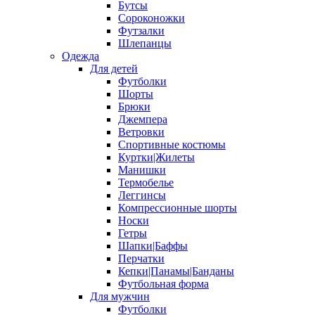
Бутсы
Сороконожки
Футзалки
Шлепанцы
Одежда
Для детей
Футболки
Шорты
Брюки
Джемпера
Ветровки
Спортивные костюмы
Куртки|Жилеты
Манишки
Термобелье
Леггинсы
Компрессионные шорты
Носки
Гетры
Шапки|Баффы
Перчатки
Кепки|Панамы|Банданы
Футбольная форма
Для мужчин
Футболки