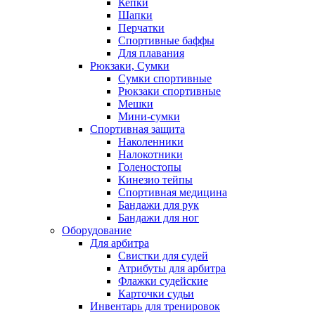
Кепки
Шапки
Перчатки
Спортивные баффы
Для плавания
Рюкзаки, Сумки
Сумки спортивные
Рюкзаки спортивные
Мешки
Мини-сумки
Спортивная защита
Наколенники
Налокотники
Голеностопы
Кинезио тейпы
Спортивная медицина
Бандажи для рук
Бандажи для ног
Оборудование
Для арбитра
Свистки для судей
Атрибуты для арбитра
Флажки судейские
Карточки судьи
Инвентарь для тренировок