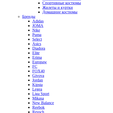
Спортивные костюмы
Жилеты и куртки
Домашние костюмы
Бренды
Adidas
JOMA
Nike
Puma
Select
Asics
Diadora
Elite
Erima
Europaw
FC
FOX40
Givova
Jordan
Kipsta
Legea
Liga Sport
Mikasa
New Balance
Reebok
Reusch