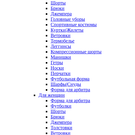
Шорты
Брюки
Джемпера
Головные уборы
Спортивные костюмы
Куртки|Жилеты
Ветровки
Термобелье
Леггинсы
Компрессионные шорты
Манишки
Гетры
Носки
Перчатки
Футбольная форма
Шарфы|Снуды
Форма для арбитра
Для женщин
Форма для арбитра
Футболки
Шорты
Брюки
Джемпера
Толстовки
Ветровки