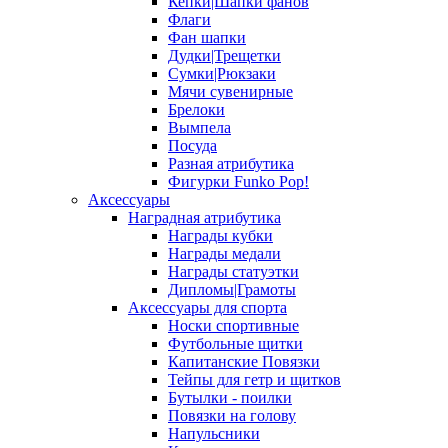
Кепки|Шапки фанов
Флаги
Фан шапки
Дудки|Трещетки
Сумки|Рюкзаки
Мячи сувенирные
Брелоки
Вымпела
Посуда
Разная атрибутика
Фигурки Funko Pop!
Аксессуары
Наградная атрибутика
Награды кубки
Награды медали
Награды статуэтки
Дипломы|Грамоты
Аксессуары для спорта
Носки спортивные
Футбольные щитки
Капитанские Повязки
Тейпы для гетр и щитков
Бутылки - поилки
Повязки на голову
Напульсники