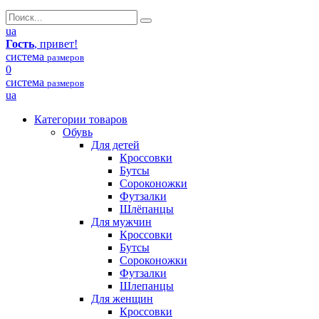
ua
Гость
, привет!
система
размеров
0
система
размеров
ua
Категории товаров
Обувь
Для детей
Кроссовки
Бутсы
Сороконожки
Футзалки
Шлёпанцы
Для мужчин
Кроссовки
Бутсы
Сороконожки
Футзалки
Шлепанцы
Для женщин
Кроссовки