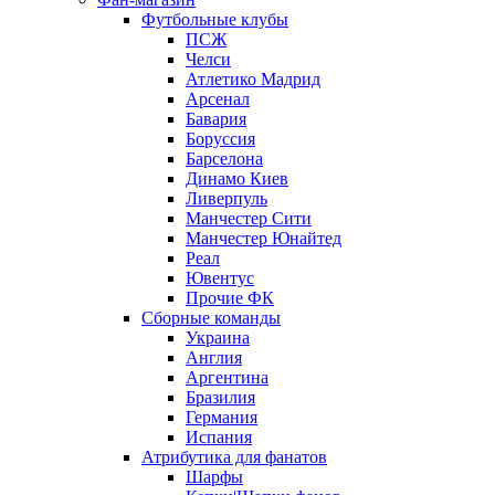
Футбольные клубы
ПСЖ
Челси
Атлетико Мадрид
Арсенал
Бавария
Боруссия
Барселона
Динамо Киев
Ливерпуль
Манчестер Сити
Манчестер Юнайтед
Реал
Ювентус
Прочие ФК
Сборные команды
Украина
Англия
Аргентина
Бразилия
Германия
Испания
Атрибутика для фанатов
Шарфы