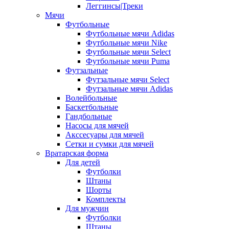
Леггинсы|Треки
Мячи
Футбольные
Футбольные мячи Adidas
Футбольные мячи Nike
Футбольные мячи Select
Футбольные мячи Puma
Футзальные
Футзальные мячи Select
Футзальные мячи Adidas
Волейбольные
Баскетбольные
Гандбольные
Насосы для мячей
Акссесуары для мячей
Сетки и сумки для мячей
Вратарская форма
Для детей
Футболки
Штаны
Шорты
Комплекты
Для мужчин
Футболки
Штаны