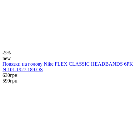
-5%
new
Повязки на голову Nike FLEX CLASSIC HEADBANDS 6PK
N.101.1927.189.OS
630
грн
599
грн