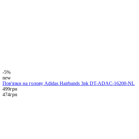
-5%
new
Пов'язки на голову Adidas Hairbands 3pk DT-ADAC-16200-NL
499
грн
474
грн