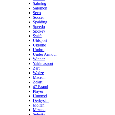
Salming
Salomon
Seco
Soccer
Spalding
Speedo
Spokey
Swift
Uhlsport
Ukraine
Umbro
Under Armour
Winner
Yakimasport
Zart
Wedze
Macron
Zelart
47 Brand
Player
Hummel
Derbystar
Molten
Mizuno
Selerity