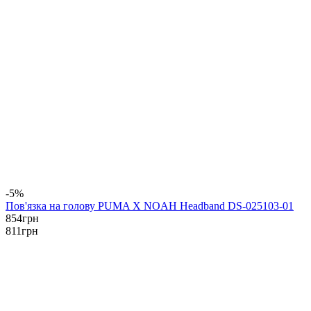
-5%
Пов'язка на голову PUMA X NOAH Headband DS-025103-01
854
грн
811
грн