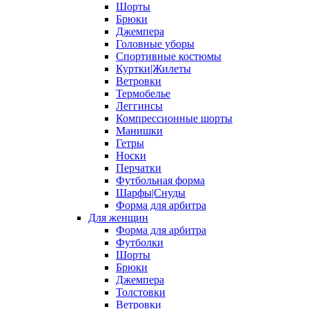
Шорты
Брюки
Джемпера
Головные уборы
Спортивные костюмы
Куртки|Жилеты
Ветровки
Термобелье
Леггинсы
Компрессионные шорты
Манишки
Гетры
Носки
Перчатки
Футбольная форма
Шарфы|Снуды
Форма для арбитра
Для женщин
Форма для арбитра
Футболки
Шорты
Брюки
Джемпера
Толстовки
Ветровки