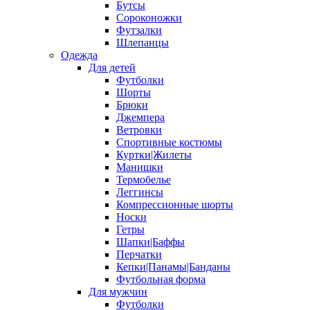
Бутсы
Сороконожки
Футзалки
Шлепанцы
Одежда
Для детей
Футболки
Шорты
Брюки
Джемпера
Ветровки
Спортивные костюмы
Куртки|Жилеты
Манишки
Термобелье
Леггинсы
Компрессионные шорты
Носки
Гетры
Шапки|Баффы
Перчатки
Кепки|Панамы|Банданы
Футбольная форма
Для мужчин
Футболки