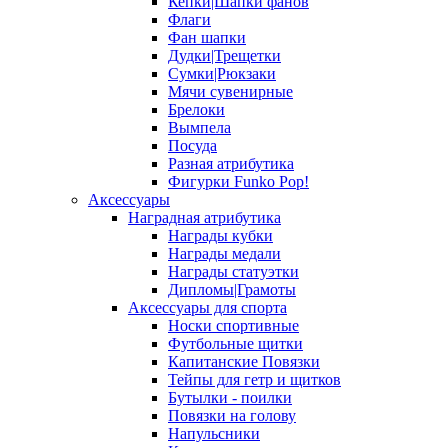
Кепки|Шапки фанов
Флаги
Фан шапки
Дудки|Трещетки
Сумки|Рюкзаки
Мячи сувенирные
Брелоки
Вымпела
Посуда
Разная атрибутика
Фигурки Funko Pop!
Аксессуары
Наградная атрибутика
Награды кубки
Награды медали
Награды статуэтки
Дипломы|Грамоты
Аксессуары для спорта
Носки спортивные
Футбольные щитки
Капитанские Повязки
Тейпы для гетр и щитков
Бутылки - поилки
Повязки на голову
Напульсники