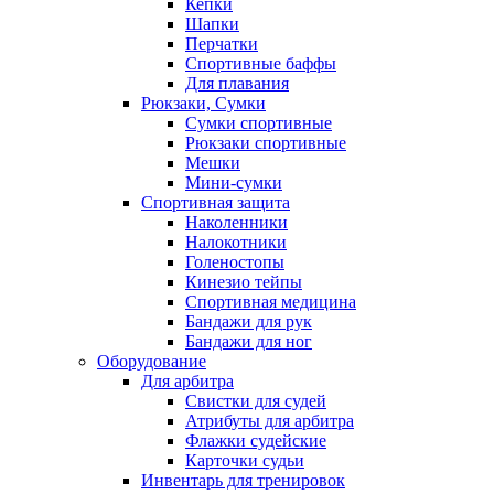
Кепки
Шапки
Перчатки
Спортивные баффы
Для плавания
Рюкзаки, Сумки
Сумки спортивные
Рюкзаки спортивные
Мешки
Мини-сумки
Спортивная защита
Наколенники
Налокотники
Голеностопы
Кинезио тейпы
Спортивная медицина
Бандажи для рук
Бандажи для ног
Оборудование
Для арбитра
Свистки для судей
Атрибуты для арбитра
Флажки судейские
Карточки судьи
Инвентарь для тренировок