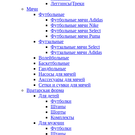
Леггинсы|Треки
Мячи
Футбольные
Футбольные мячи Adidas
Футбольные мячи Nike
Футбольные мячи Select
Футбольные мячи Puma
Футзальные
Футзальные мячи Select
Футзальные мячи Adidas
Волейбольные
Баскетбольные
Гандбольные
Насосы для мячей
Акссесуары для мячей
Сетки и сумки для мячей
Вратарская форма
Для детей
Футболки
Штаны
Шорты
Комплекты
Для мужчин
Футболки
Штаны