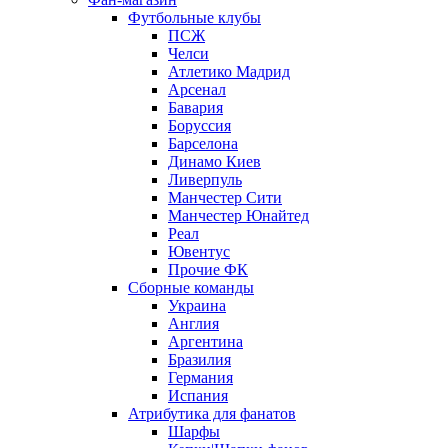
Футбольные клубы
ПСЖ
Челси
Атлетико Мадрид
Арсенал
Бавария
Боруссия
Барселона
Динамо Киев
Ливерпуль
Манчестер Сити
Манчестер Юнайтед
Реал
Ювентус
Прочие ФК
Сборные команды
Украина
Англия
Аргентина
Бразилия
Германия
Испания
Атрибутика для фанатов
Шарфы