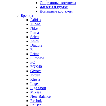
Спортивные костюмы
Жилеты и куртки
Домашние костюмы
Бренды
Adidas
JOMA
Nike
Puma
Select
Asics
Diadora
Elite
Erima
Europaw
FC
FOX40
Givova
Jordan
Kipsta
Legea
Liga Sport
Mikasa
New Balance
Reebok
Reusch