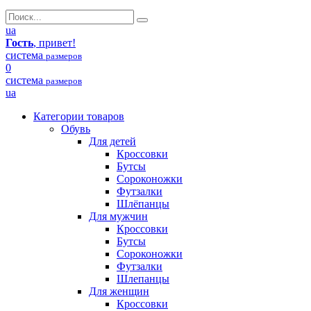
ua
Гость
, привет!
система
размеров
0
система
размеров
ua
Категории товаров
Обувь
Для детей
Кроссовки
Бутсы
Сороконожки
Футзалки
Шлёпанцы
Для мужчин
Кроссовки
Бутсы
Сороконожки
Футзалки
Шлепанцы
Для женщин
Кроссовки