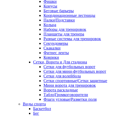
Фишки
Конусы
Беговые барьеры
Координационные лестницы
Палки|Подставки
Кольца
Наборы для тренировок
Планшеты для тренера
Разные системы для тренировок
Секундомеры
Скакалки
Фитнес ленты
Коврики
Сетки, Ворота и Для стадиона
Сетки для футбольных ворот
Сетки для мини-футбольных ворот
Сетки для волейбола
Сетки спортивные|Сетки защитные
Мини ворота для тренировок
Ворота раскладные
Табло|Громкоговорители
Флаги угловые|Разметки поля
Виды спорта
Баскетбол
Бег