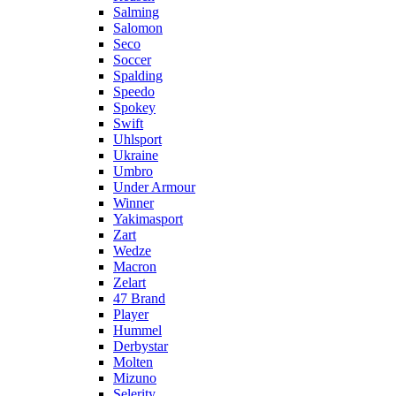
Salming
Salomon
Seco
Soccer
Spalding
Speedo
Spokey
Swift
Uhlsport
Ukraine
Umbro
Under Armour
Winner
Yakimasport
Zart
Wedze
Macron
Zelart
47 Brand
Player
Hummel
Derbystar
Molten
Mizuno
Selerity