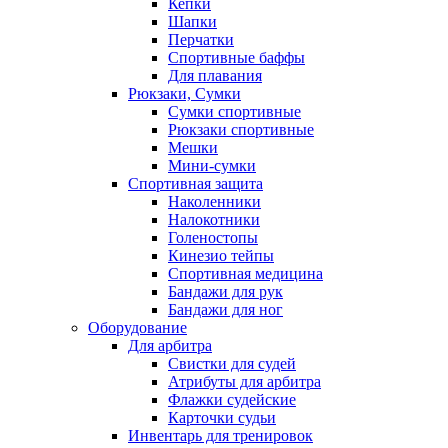
Кепки
Шапки
Перчатки
Спортивные баффы
Для плавания
Рюкзаки, Сумки
Сумки спортивные
Рюкзаки спортивные
Мешки
Мини-сумки
Спортивная защита
Наколенники
Налокотники
Голеностопы
Кинезио тейпы
Спортивная медицина
Бандажи для рук
Бандажи для ног
Оборудование
Для арбитра
Свистки для судей
Атрибуты для арбитра
Флажки судейские
Карточки судьи
Инвентарь для тренировок