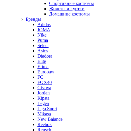
Спортивные костюмы
Жилеты и куртки
Домашние костюмы
Бренды
Adidas
JOMA
Nike
Puma
Select
Asics
Diadora
Elite
Erima
Europaw
FC
FOX40
Givova
Jordan
Kipsta
Legea
Liga Sport
Mikasa
New Balance
Reebok
Reusch