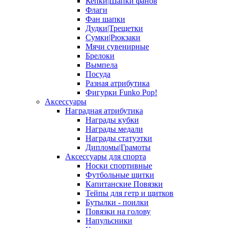
Кепки|Шапки фанов
Флаги
Фан шапки
Дудки|Трещетки
Сумки|Рюкзаки
Мячи сувенирные
Брелоки
Вымпела
Посуда
Разная атрибутика
Фигурки Funko Pop!
Аксессуары
Наградная атрибутика
Награды кубки
Награды медали
Награды статуэтки
Дипломы|Грамоты
Аксессуары для спорта
Носки спортивные
Футбольные щитки
Капитанские Повязки
Тейпы для гетр и щитков
Бутылки - поилки
Повязки на голову
Напульсники