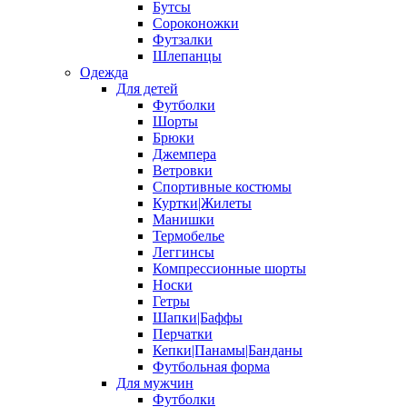
Бутсы
Сороконожки
Футзалки
Шлепанцы
Одежда
Для детей
Футболки
Шорты
Брюки
Джемпера
Ветровки
Спортивные костюмы
Куртки|Жилеты
Манишки
Термобелье
Леггинсы
Компрессионные шорты
Носки
Гетры
Шапки|Баффы
Перчатки
Кепки|Панамы|Банданы
Футбольная форма
Для мужчин
Футболки