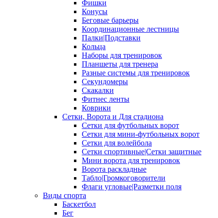
Фишки
Конусы
Беговые барьеры
Координационные лестницы
Палки|Подставки
Кольца
Наборы для тренировок
Планшеты для тренера
Разные системы для тренировок
Секундомеры
Скакалки
Фитнес ленты
Коврики
Сетки, Ворота и Для стадиона
Сетки для футбольных ворот
Сетки для мини-футбольных ворот
Сетки для волейбола
Сетки спортивные|Сетки защитные
Мини ворота для тренировок
Ворота раскладные
Табло|Громкоговорители
Флаги угловые|Разметки поля
Виды спорта
Баскетбол
Бег