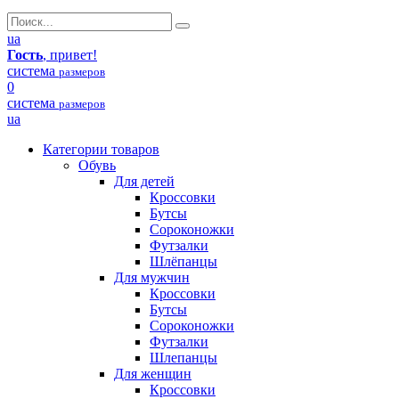
ua
Гость
, привет!
система
размеров
0
система
размеров
ua
Категории товаров
Обувь
Для детей
Кроссовки
Бутсы
Сороконожки
Футзалки
Шлёпанцы
Для мужчин
Кроссовки
Бутсы
Сороконожки
Футзалки
Шлепанцы
Для женщин
Кроссовки