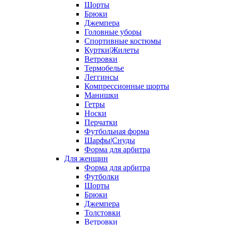
Шорты
Брюки
Джемпера
Головные уборы
Спортивные костюмы
Куртки|Жилеты
Ветровки
Термобелье
Леггинсы
Компрессионные шорты
Манишки
Гетры
Носки
Перчатки
Футбольная форма
Шарфы|Снуды
Форма для арбитра
Для женщин
Форма для арбитра
Футболки
Шорты
Брюки
Джемпера
Толстовки
Ветровки