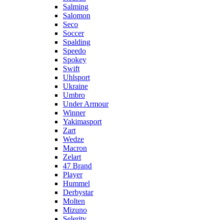
Salming
Salomon
Seco
Soccer
Spalding
Speedo
Spokey
Swift
Uhlsport
Ukraine
Umbro
Under Armour
Winner
Yakimasport
Zart
Wedze
Macron
Zelart
47 Brand
Player
Hummel
Derbystar
Molten
Mizuno
Selerity