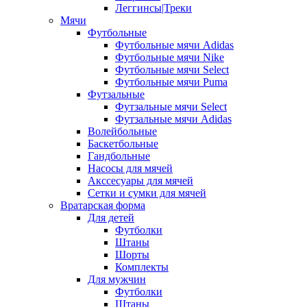
Леггинсы|Треки
Мячи
Футбольные
Футбольные мячи Adidas
Футбольные мячи Nike
Футбольные мячи Select
Футбольные мячи Puma
Футзальные
Футзальные мячи Select
Футзальные мячи Adidas
Волейбольные
Баскетбольные
Гандбольные
Насосы для мячей
Акссесуары для мячей
Сетки и сумки для мячей
Вратарская форма
Для детей
Футболки
Штаны
Шорты
Комплекты
Для мужчин
Футболки
Штаны