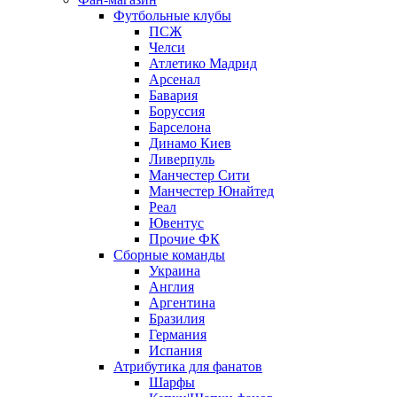
Футбольные клубы
ПСЖ
Челси
Атлетико Мадрид
Арсенал
Бавария
Боруссия
Барселона
Динамо Киев
Ливерпуль
Манчестер Сити
Манчестер Юнайтед
Реал
Ювентус
Прочие ФК
Сборные команды
Украина
Англия
Аргентина
Бразилия
Германия
Испания
Атрибутика для фанатов
Шарфы