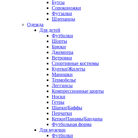
Бутсы
Сороконожки
Футзалки
Шлепанцы
Одежда
Для детей
Футболки
Шорты
Брюки
Джемпера
Ветровки
Спортивные костюмы
Куртки|Жилеты
Манишки
Термобелье
Леггинсы
Компрессионные шорты
Носки
Гетры
Шапки|Баффы
Перчатки
Кепки|Панамы|Банданы
Футбольная форма
Для мужчин
Футболки