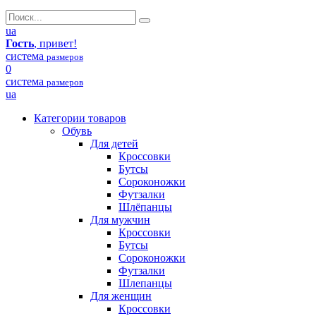
ua
Гость
, привет!
система
размеров
0
система
размеров
ua
Категории товаров
Обувь
Для детей
Кроссовки
Бутсы
Сороконожки
Футзалки
Шлёпанцы
Для мужчин
Кроссовки
Бутсы
Сороконожки
Футзалки
Шлепанцы
Для женщин
Кроссовки