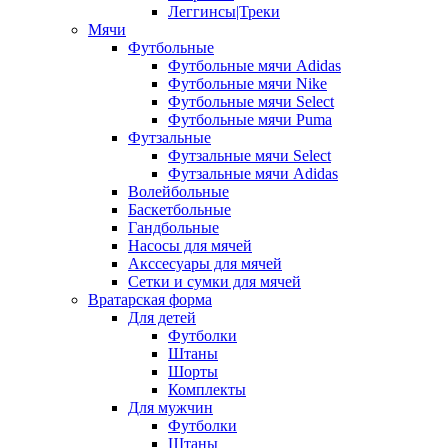
Леггинсы|Треки
Мячи
Футбольные
Футбольные мячи Adidas
Футбольные мячи Nike
Футбольные мячи Select
Футбольные мячи Puma
Футзальные
Футзальные мячи Select
Футзальные мячи Adidas
Волейбольные
Баскетбольные
Гандбольные
Насосы для мячей
Акссесуары для мячей
Сетки и сумки для мячей
Вратарская форма
Для детей
Футболки
Штаны
Шорты
Комплекты
Для мужчин
Футболки
Штаны