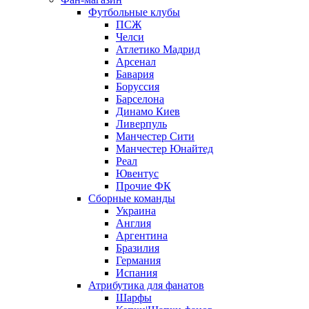
Футбольные клубы
ПСЖ
Челси
Атлетико Мадрид
Арсенал
Бавария
Боруссия
Барселона
Динамо Киев
Ливерпуль
Манчестер Сити
Манчестер Юнайтед
Реал
Ювентус
Прочие ФК
Сборные команды
Украина
Англия
Аргентина
Бразилия
Германия
Испания
Атрибутика для фанатов
Шарфы