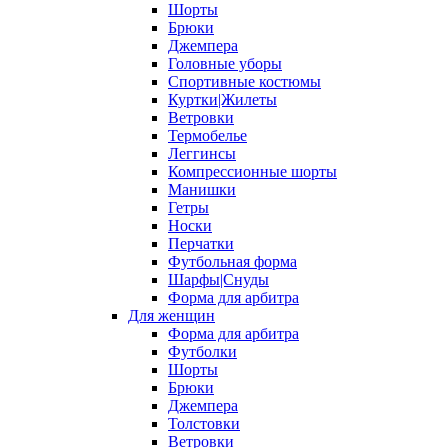
Шорты
Брюки
Джемпера
Головные уборы
Спортивные костюмы
Куртки|Жилеты
Ветровки
Термобелье
Леггинсы
Компрессионные шорты
Манишки
Гетры
Носки
Перчатки
Футбольная форма
Шарфы|Снуды
Форма для арбитра
Для женщин
Форма для арбитра
Футболки
Шорты
Брюки
Джемпера
Толстовки
Ветровки