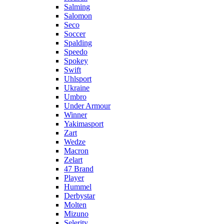
Salming
Salomon
Seco
Soccer
Spalding
Speedo
Spokey
Swift
Uhlsport
Ukraine
Umbro
Under Armour
Winner
Yakimasport
Zart
Wedze
Macron
Zelart
47 Brand
Player
Hummel
Derbystar
Molten
Mizuno
Selerity