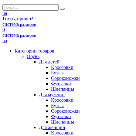
ua
Гость
, привет!
система
размеров
0
система
размеров
ua
Категории товаров
Обувь
Для детей
Кроссовки
Бутсы
Сороконожки
Футзалки
Шлёпанцы
Для мужчин
Кроссовки
Бутсы
Сороконожки
Футзалки
Шлепанцы
Для женщин
Кроссовки