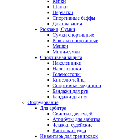
Кепки
Шапки
Перчатки
Спортивные баффы
Для плавания
Рюкзаки, Сумки
Сумки спортивные
Рюкзаки спортивные
Мешки
Мини-сумки
Спортивная защита
Наколенники
Налокотники
Голеностопы
Кинезио тейпы
Спортивная медицина
Бандажи для рук
Бандажи для ног
Оборудование
Для арбитра
Свистки для судей
Атрибуты для арбитра
Флажки судейские
Карточки судьи
Инвентарь для тренировок