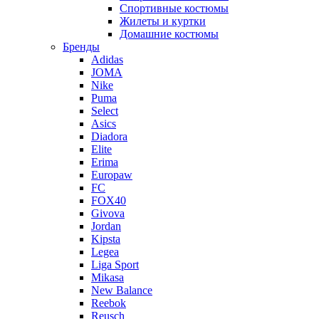
Спортивные костюмы
Жилеты и куртки
Домашние костюмы
Бренды
Adidas
JOMA
Nike
Puma
Select
Asics
Diadora
Elite
Erima
Europaw
FC
FOX40
Givova
Jordan
Kipsta
Legea
Liga Sport
Mikasa
New Balance
Reebok
Reusch