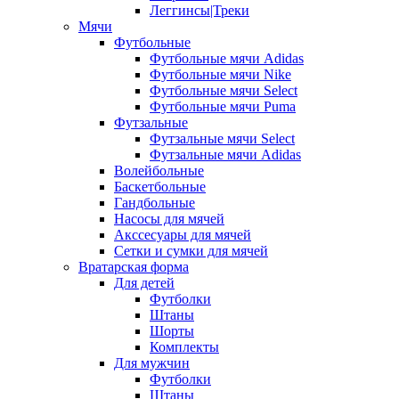
Леггинсы|Треки
Мячи
Футбольные
Футбольные мячи Adidas
Футбольные мячи Nike
Футбольные мячи Select
Футбольные мячи Puma
Футзальные
Футзальные мячи Select
Футзальные мячи Adidas
Волейбольные
Баскетбольные
Гандбольные
Насосы для мячей
Акссесуары для мячей
Сетки и сумки для мячей
Вратарская форма
Для детей
Футболки
Штаны
Шорты
Комплекты
Для мужчин
Футболки
Штаны