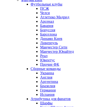
Футбольные клубы
ПСЖ
Челси
Атлетико Мадрид
Арсенал
Бавария
Боруссия
Барселона
Динамо Киев
Ливерпуль
Манчестер Сити
Манчестер Юнайтед
Реал
Ювентус
Прочие ФК
Сборные команды
Украина
Англия
Аргентина
Бразилия
Германия
Испания
Атрибутика для фанатов
Шарфы