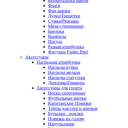
Кепки|Шапки фанов
Флаги
Фан шапки
Дудки|Трещетки
Сумки|Рюкзаки
Мячи сувенирные
Брелоки
Вымпела
Посуда
Разная атрибутика
Фигурки Funko Pop!
Аксессуары
Наградная атрибутика
Награды кубки
Награды медали
Награды статуэтки
Дипломы|Грамоты
Аксессуары для спорта
Носки спортивные
Футбольные щитки
Капитанские Повязки
Тейпы для гетр и щитков
Бутылки - поилки
Повязки на голову
Напульсники