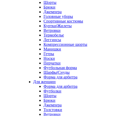
Шорты
Брюки
Джемпера
Головные уборы
Спортивные костюмы
Куртки|Жилеты
Ветровки
Термобелье
Леггинсы
Компрессионные шорты
Манишки
Гетры
Носки
Перчатки
Футбольная форма
Шарфы|Снуды
Форма для арбитра
Для женщин
Форма для арбитра
Футболки
Шорты
Брюки
Джемпера
Толстовки
Ветровки