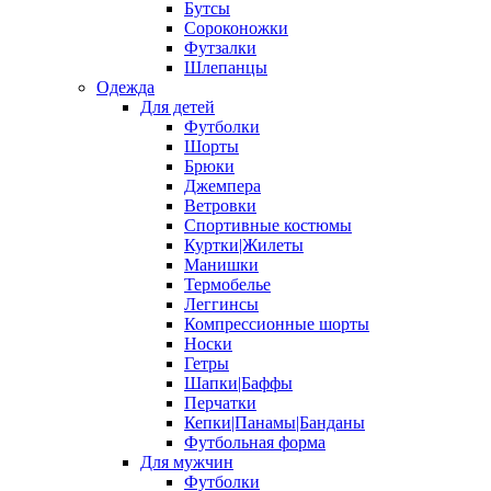
Бутсы
Сороконожки
Футзалки
Шлепанцы
Одежда
Для детей
Футболки
Шорты
Брюки
Джемпера
Ветровки
Спортивные костюмы
Куртки|Жилеты
Манишки
Термобелье
Леггинсы
Компрессионные шорты
Носки
Гетры
Шапки|Баффы
Перчатки
Кепки|Панамы|Банданы
Футбольная форма
Для мужчин
Футболки