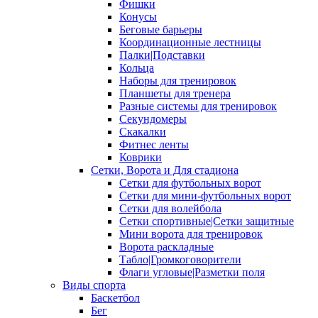
Фишки
Конусы
Беговые барьеры
Координационные лестницы
Палки|Подставки
Кольца
Наборы для тренировок
Планшеты для тренера
Разные системы для тренировок
Секундомеры
Скакалки
Фитнес ленты
Коврики
Сетки, Ворота и Для стадиона
Сетки для футбольных ворот
Сетки для мини-футбольных ворот
Сетки для волейбола
Сетки спортивные|Сетки защитные
Мини ворота для тренировок
Ворота раскладные
Табло|Громкоговорители
Флаги угловые|Разметки поля
Виды спорта
Баскетбол
Бег