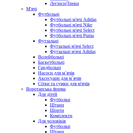
Легінси|Треки
М'ячі
Футбольні
Футбольні м'ячі Adidas
Футбольні м'ячі Nike
Футбольні м'ячі Select
Футбольні м'ячі Puma
Футзальні
Футзальні м'ячі Select
Футзальні м'ячі Adidas
Волейбольні
Баскетбольні
Гандбольні
Насоси для м`ячів
Аксесуари для м`ячів
Сітки та сумки для м'ячів
Воротарська форма
Для дітей
Футболки
Штани
Шорти
Комплекти
Для чоловіків
Футболки
Штани