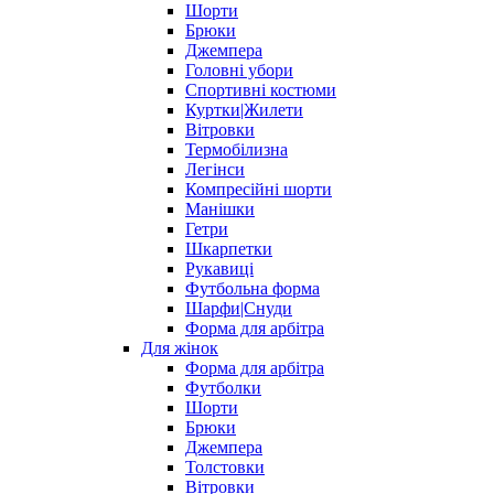
Шорти
Брюки
Джемпера
Головні убори
Спортивні костюми
Куртки|Жилети
Вітровки
Термобілизна
Легінси
Компресійні шорти
Манішки
Гетри
Шкарпетки
Рукавиці
Футбольна форма
Шарфи|Снуди
Форма для арбітра
Для жінок
Форма для арбітра
Футболки
Шорти
Брюки
Джемпера
Толстовки
Вітровки