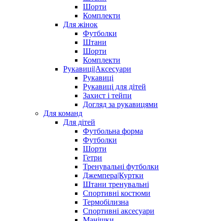
Шорти
Комплекти
Для жінок
Футболки
Штани
Шорти
Комплекти
Рукавиці|Аксесуари
Рукавиці
Рукавиці для дітей
Захист і тейпи
Догляд за рукавицями
Для команд
Для дітей
Футбольна форма
Футболки
Шорти
Гетри
Тренувальні футболки
Джемпера|Куртки
Штани тренувальні
Спортивні костюми
Термобілизна
Спортивні аксесуари
Манішки