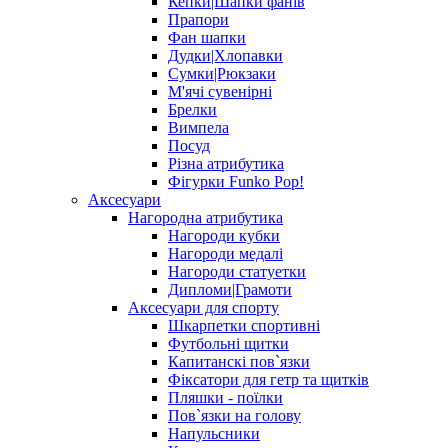
Кепки|Шапки фанів
Прапори
Фан шапки
Дудки|Хлопавки
Сумки|Рюкзаки
М'ячі сувенірні
Брелки
Вимпела
Посуд
Різна атрибутика
Фігурки Funko Pop!
Аксесуари
Нагородна атрибутика
Нагороди кубки
Нагороди медалі
Нагороди статуетки
Дипломи|Грамоти
Аксесуари для спорту
Шкарпетки спортивні
Футбольні щитки
Капитанскі пов`язки
Фіксатори для гетр та щитків
Пляшки - поїлки
Пов`язки на голову
Напульсники