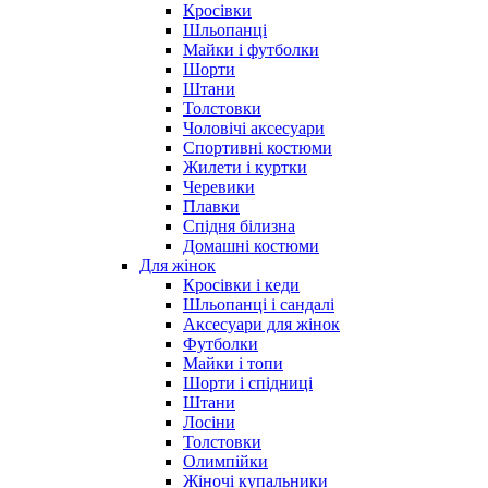
Кросівки
Шльопанці
Майки і футболки
Шорти
Штани
Толстовки
Чоловічі аксесуари
Спортивні костюми
Жилети і куртки
Черевики
Плавки
Спідня білизна
Домашні костюми
Для жінок
Кросівки і кеди
Шльопанці і сандалі
Аксесуари для жінок
Футболки
Майки і топи
Шорти і спідниці
Штани
Лосіни
Толстовки
Олимпійки
Жіночі купальники