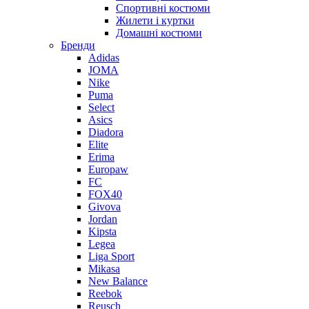
Спортивні костюми
Жилети і куртки
Домашні костюми
Бренди
Adidas
JOMA
Nike
Puma
Select
Asics
Diadora
Elite
Erima
Europaw
FC
FOX40
Givova
Jordan
Kipsta
Legea
Liga Sport
Mikasa
New Balance
Reebok
Reusch