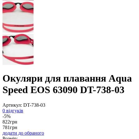
Окуляри для плавання Aqua
Speed EOS 63090 DT-738-03
Артикул:
DT-738-03
0 відгуків
-5%
822
грн
781
грн
додати до обраного
Розмір: