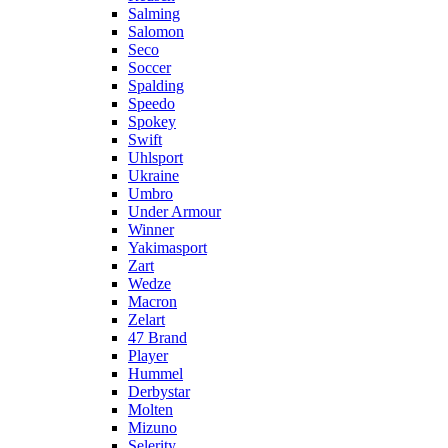
Salming
Salomon
Seco
Soccer
Spalding
Speedo
Spokey
Swift
Uhlsport
Ukraine
Umbro
Under Armour
Winner
Yakimasport
Zart
Wedze
Macron
Zelart
47 Brand
Player
Hummel
Derbystar
Molten
Mizuno
Selerity