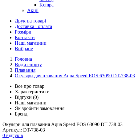
Kempa
Акції
Друк на товарі
Доставка і оплата
Розміри
Контакти
Наші магазини
Вибране
Головна
Види спорту
Плавання
Окуляри для плавання Aqua Speed EOS 63090 DT-738-03
Все про товар
Характеристики
Відгуки (0)
Наші магазини
Як зробити замовлення
Бренд
Окуляри для плавання Aqua Speed EOS 63090 DT-738-03
Артикул:
DT-738-03
0 відгуків