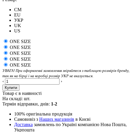
CM
EU
УКР
UK
US
ONE SIZE
ONE SIZE
ONE SIZE
ONE SIZE
ONE SIZE
УВАГА! При оформленні замовлення звіряйтеся з таблицею розмірів бренду,
так як на бірці і на коробці розмір УКР не вказується.
‹
›
Купити
Товар є в наявності
На складі:
шт.
Термін відправки, днів:
1-2
100% оригінальна продукція
Самовивіз з
Наших магазинів
в Києві
Доставка
замовлень по Україні компанією Нова Пошта,
Укрпошта