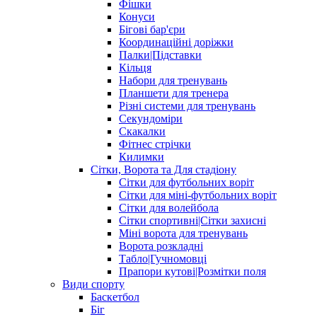
Фішки
Конуси
Бігові бар'єри
Координаційні доріжки
Палки|Підставки
Кільця
Набори для тренувань
Планшети для тренера
Різні системи для тренувань
Секундоміри
Скакалки
Фітнес стрічки
Килимки
Сітки, Ворота та Для стадіону
Сітки для футбольних воріт
Сітки для міні-футбольних воріт
Сітки для волейбола
Сітки спортивні|Cітки захисні
Міні ворота для тренувань
Ворота розкладні
Табло|Гучномовці
Прапори кутові|Розмітки поля
Види спорту
Баскетбол
Біг