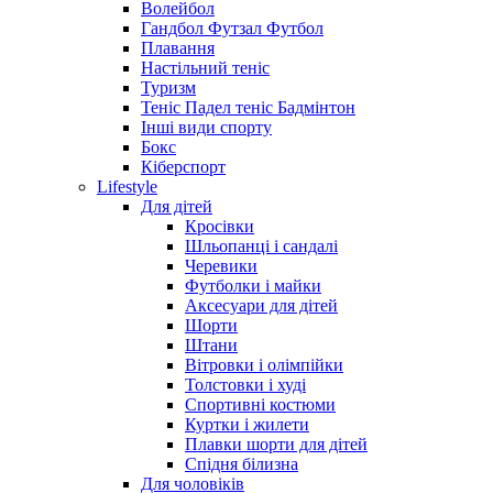
Волейбол
Гандбол Футзал Футбол
Плавання
Настільний теніс
Туризм
Теніс Падел теніс Бадмінтон
Інші види спорту
Бокс
Кіберспорт
Lifestyle
Для дітей
Кросівки
Шльопанці і сандалі
Черевики
Футболки і майки
Аксесуари для дітей
Шорти
Штани
Вітровки і олімпійки
Толстовки і худі
Спортивні костюми
Куртки і жилети
Плавки шорти для дітей
Спідня білизна
Для чоловіків