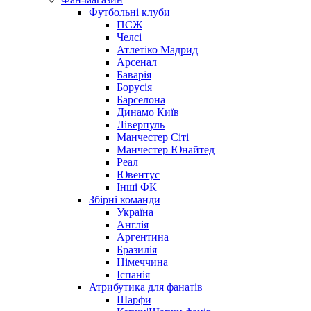
Футбольні клуби
ПСЖ
Челсі
Атлетіко Мадрид
Арсенал
Баварія
Борусія
Барселона
Динамо Київ
Ліверпуль
Манчестер Сіті
Манчестер Юнайтед
Реал
Ювентус
Інші ФК
Збірні команди
Україна
Англія
Аргентина
Бразилія
Німеччина
Іспанія
Атрибутика для фанатів
Шарфи