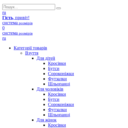
ru
Гість
, привіт!
система
розмірів
0
система
розмірів
ru
Категорії товарів
Взуття
Для дітей
Кросівки
Бутси
Сороконіжки
Футзалки
Шльопанці
Для чоловіків
Кросівки
Бутси
Сороконіжки
Футзалки
Шльопанці
Для жінок
Кросівки