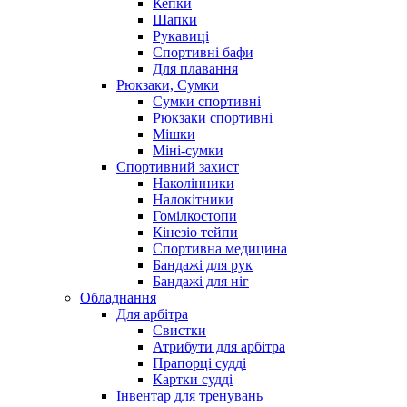
Кепки
Шапки
Рукавиці
Спортивні бафи
Для плавання
Рюкзаки, Сумки
Сумки спортивні
Рюкзаки спортивні
Мішки
Міні-сумки
Спортивний захист
Наколінники
Налокітники
Гомілкостопи
Кінезіо тейпи
Спортивна медицина
Бандажі для рук
Бандажі для ніг
Обладнання
Для арбітра
Свистки
Атрибути для арбітра
Прапорці судді
Картки судді
Інвентар для тренувань