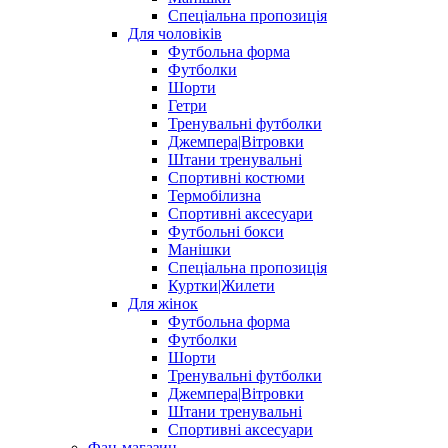
Спеціальна пропозиція
Для чоловіків
Футбольна форма
Футболки
Шорти
Гетри
Тренувальні футболки
Джемпера|Вітровки
Штани тренувальні
Спортивні костюми
Термобілизна
Спортивні аксесуари
Футбольні бокси
Манішки
Спеціальна пропозиція
Куртки|Жилети
Для жінок
Футбольна форма
Футболки
Шорти
Тренувальні футболки
Джемпера|Вітровки
Штани тренувальні
Спортивні аксесуари
Фан-магазин