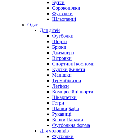
Бутси
Сороконіжки
Футзалки
Шльопанці
Одяг
Для дітей
Футболки
Шорти
Брюки
Джемпера
Вітровки
Спортивні костюми
Куртки|Жилети
Манішки
Термобілизна
Легінси
Компресійні шорти
Шкарпетки
Гетри
Шапки|Бафи
Рукавиці
Кепки|Панами
Футбольна форма
Для чоловіків
Футболки